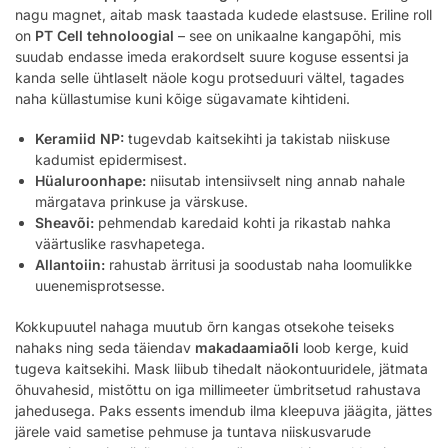
nagu magnet, aitab mask taastada kudede elastsuse. Eriline roll
on
PT Cell tehnoloogial
– see on unikaalne kangapõhi, mis
suudab endasse imeda erakordselt suure koguse essentsi ja
kanda selle ühtlaselt näole kogu protseduuri vältel, tagades
naha küllastumise kuni kõige sügavamate kihtideni.
Keramiid NP:
tugevdab kaitsekihti ja takistab niiskuse
kadumist epidermisest.
Hüaluroonhape:
niisutab intensiivselt ning annab nahale
märgatava prinkuse ja värskuse.
Sheavõi:
pehmendab karedaid kohti ja rikastab nahka
väärtuslike rasvhapetega.
Allantoiin:
rahustab ärritusi ja soodustab naha loomulikke
uuenemisprotsesse.
Kokkupuutel nahaga muutub õrn kangas otsekohe teiseks
nahaks ning seda täiendav
makadaamiaõli
loob kerge, kuid
tugeva kaitsekihi. Mask liibub tihedalt näokontuuridele, jätmata
õhuvahesid, mistõttu on iga millimeeter ümbritsetud rahustava
jahedusega. Paks essents imendub ilma kleepuva jäägita, jättes
järele vaid sametise pehmuse ja tuntava niiskusvarude