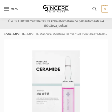
MENU
0
Üle 59 EUR tellimustele tasuta kohaletoimetamine pakiautomaati 2-4
tööpäeva jooksul.
Kodu
-
MISSHA
-
MISSHA Mascure Moisture Barrier Solution Sheet Mask – taa