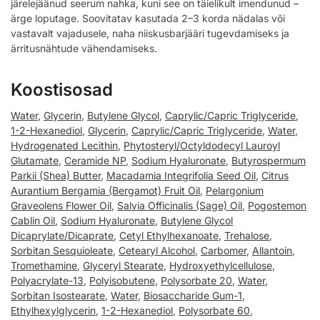
järelejäänud seerum nahka, kuni see on täielikult imendunud –
ärge loputage. Soovitatav kasutada 2–3 korda nädalas või
vastavalt vajadusele, naha niiskusbarjääri tugevdamiseks ja
ärritusnähtude vähendamiseks.
Koostisosad
Water
,
Glycerin
,
Butylene Glycol
,
Caprylic/Capric Triglyceride
,
1-2-Hexanediol
,
Glycerin
,
Caprylic/Capric Triglyceride
,
Water
,
Hydrogenated Lecithin
,
Phytosteryl/Octyldodecyl Lauroyl
Glutamate
,
Ceramide NP
,
Sodium Hyaluronate
,
Butyrospermum
Parkii (Shea) Butter
,
Macadamia Integrifolia Seed Oil
,
Citrus
Aurantium Bergamia (Bergamot) Fruit Oil
,
Pelargonium
Graveolens Flower Oil
,
Salvia Officinalis (Sage) Oil
,
Pogostemon
Cablin Oil
,
Sodium Hyaluronate
,
Butylene Glycol
Dicaprylate/Dicaprate
,
Cetyl Ethylhexanoate
,
Trehalose
,
Sorbitan Sesquioleate
,
Cetearyl Alcohol
,
Carbomer
,
Allantoin
,
Tromethamine
,
Glyceryl Stearate
,
Hydroxyethylcellulose
,
Polyacrylate-13
,
Polyisobutene
,
Polysorbate 20
,
Water
,
Sorbitan Isostearate
,
Water
,
Biosaccharide Gum-1
,
Ethylhexylglycerin
,
1-2-Hexanediol
,
Polysorbate 60
,