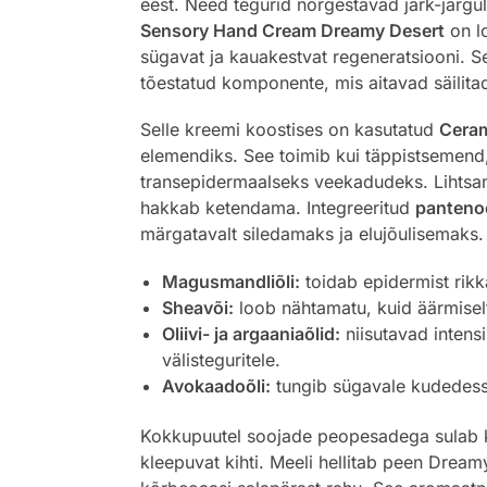
eest. Need tegurid nõrgestavad järk-järgu
Sensory Hand Cream Dreamy Desert
on lo
sügavat ja kauakestvat regeneratsiooni. S
tõestatud komponente, mis aitavad säilita
Selle kreemi koostises on kasutatud
Cera
elemendiks. See toimib kui täppistsemend,
transepidermaalseks veekadudeks. Lihtsam
hakkab ketendama. Integreeritud
panteno
märgatavalt siledamaks ja elujõulisemaks.
Magusmandliõli:
toidab epidermist rikk
Sheavõi:
loob nähtamatu, kuid äärmiselt 
Oliivi- ja argaaniaõlid:
niisutavad intens
välisteguritele.
Avokaadoõli:
tungib sügavale kudedesse,
Kokkupuutel soojade peopesadega sulab k
kleepuvat kihti. Meeli hellitab peen Drea