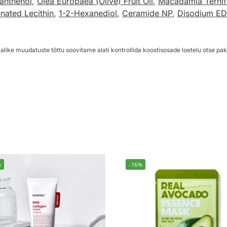
anthenol
,
Olea Europaea (Olive) Fruit Oil
,
Macadamia Ternifo
nated Lecithin
,
1-2-Hexanediol
,
Ceramide NP
,
Disodium E
alike muudatuste tõttu soovitame alati kontrollida koostisosade loetelu otse pak
%
-16%