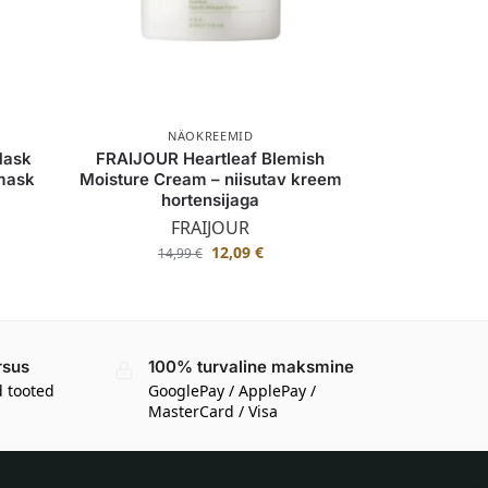
NÄOKREEMID
Mask
FRAIJOUR Heartleaf Blemish
mask
Moisture Cream – niisutav kreem
hortensijaga
FRAIJOUR
12,09
€
14,99
€
rsus
100% turvaline maksmine
d tooted
GooglePay / ApplePay /
MasterCard / Visa