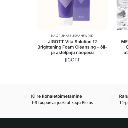
NÄOPUHASTUSVAHENDID
JIGOTT Vita Solution 12
MED
Brightening Foam Cleansing – õli-
ja astelpaju näopesu
a
JIGOTT
Kiire kohaletoimetamine
Rah
1-3 tööpäeva jooksul kogu Eestis
14-p