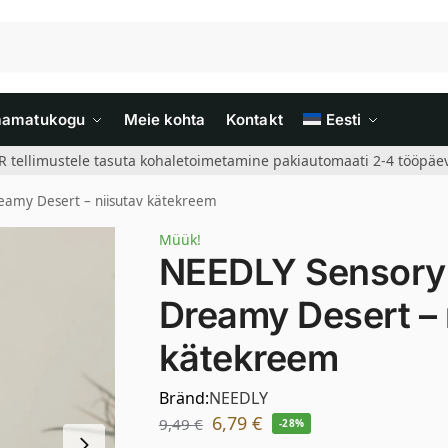
aamatukogu
Meie kohta
Kontakt
Eesti
R tellimustele tasuta kohaletoimetamine pakiautomaati 2-4 tööpäev
amy Desert – niisutav kätekreem
Müük!
NEEDLY Sensory
Dreamy Desert – 
kätekreem
Bränd:
NEEDLY
6,79
€
9,49
€
-28%