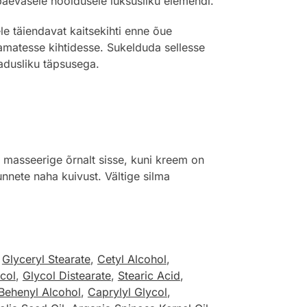
päevasele hooldusele luksusliku elemendi.
le täiendavat kaitsekihti enne õue
matesse kihtidesse. Sukelduda sellesse
eadusliku täpsusega.
masseerige õrnalt sisse, kuni kreem on
unnete naha kuivust. Vältige silma
,
Glyceryl Stearate
,
Cetyl Alcohol
,
col
,
Glycol Distearate
,
Stearic Acid
,
Behenyl Alcohol
,
Caprylyl Glycol
,