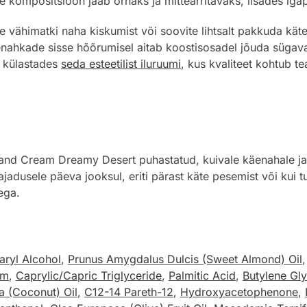
 kompositsioon jääb õrnaks ja mitteärritavaks, lisades iga
 vähimatki naha kiskumist või soovite lihtsalt pakkuda käte
nahkade sisse hõõrumisel aitab koostisosadel jõuda sügava
te külastades
seda esteetilist iluruumi
, kus kvaliteet kohtub t
nd Cream Dreamy Desert puhastatud, kuivale käenahale ja 
jadusele päeva jooksul, eriti pärast käte pesemist või kui t
ega.
aryl Alcohol
,
Prunus Amygdalus Dulcis (Sweet Almond) Oil
um
,
Caprylic/Capric Triglyceride
,
Palmitic Acid
,
Butylene Gly
a (Coconut) Oil
,
C12-14 Pareth-12
,
Hydroxyacetophenone
,