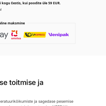
kogu Eestis, kui poodite üle 59 EUR.
l
aline maksmine
e toitmise ja
peratuurikõikumiste ja sagedase pesemise