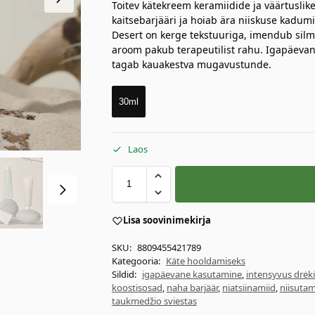
Toitev kätekreem keramiidide ja väärtusli
kaitsebarjääri ja hoiab ära niiskuse kad
Desert on kerge tekstuuriga, imendub silm
aroom pakub terapeutilist rahu. Igapäeva
tagab kauakestva mugavustunde.
30ml
Laos
Lisa soovinimekirja
SKU:
8809455421789
Kategooria:
Käte hooldamiseks
Sildid:
igapäevane kasutamine
,
intensyvus drėk
koostisosad
,
naha barjäär
,
niatsiinamiid
,
niisuta
taukmedžio sviestas