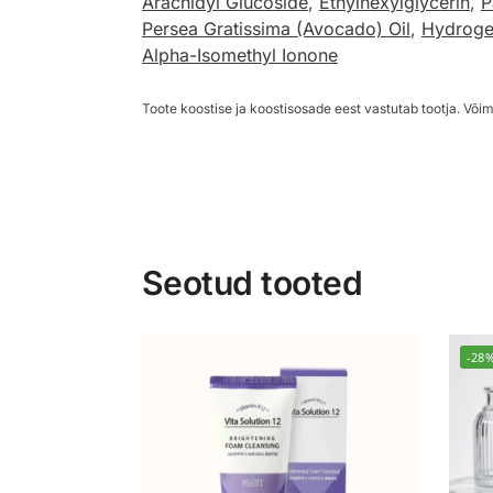
Arachidyl Glucoside
,
Ethylhexylglycerin
,
P
Persea Gratissima (Avocado) Oil
,
Hydroge
Alpha-Isomethyl Ionone
Toote koostise ja koostisosade eest vastutab tootja. Võim
Seotud tooted
-28