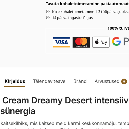
Tasuta kohaletoimetamine pakiautomaati 
Kiire kohaletoimetamine 1-3 tööpäeva jooksu
14 päeva tagastusõigus
100% turv
Kirjeldus
Täiendav teave
Bränd
Arvustused
0
ream Dreamy Desert intensiivs
 sünergia
kaitsekilbiks, mis kaitseb meid karmi keskkonnamõju, tem