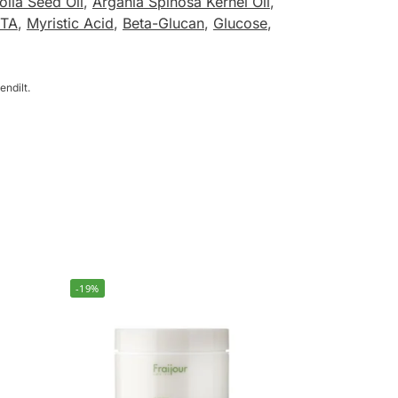
lia Seed Oil
,
Argania Spinosa Kernel Oil
,
DTA
,
Myristic Acid
,
Beta-Glucan
,
Glucose
,
endilt.
-19%