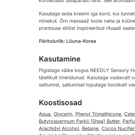
kõrbeoaasi salapärast rahu. See aromaatne
Kasutage seda kreemi iga kord, kui tunnete
minekut. Õrn massaaž toote naha ja küüne
prantsuse stiilist inspireeritud rituaali saa
Päritoluriik: Lõuna-Korea
Kasutamine
Pigistage väike kogus NEEDLY Sensory Ha
täielikult imendunud. Kasutage vastavalt va
sattumist, sattumisel loputage hoolikalt ve
Koostisosad
Aqua
,
Glycerin
,
Phenyl Trimethicone
,
Cete
Butyrospermum Parkii (Shea) Butter
,
Parf
Arachidyl Alcohol
,
Betaine
,
Cocos Nucifer