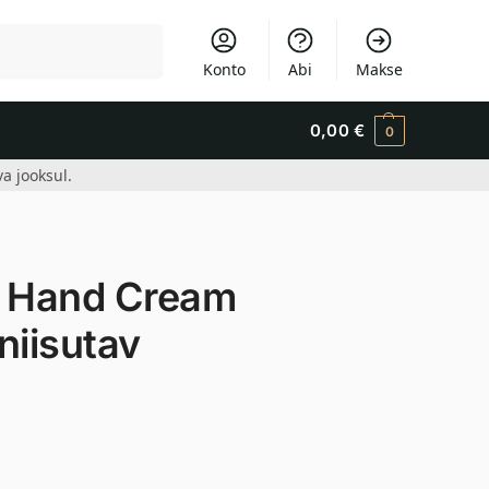
Otsi
Konto
Abi
Makse
0,00
€
0
a jooksul.
 Hand Cream
niisutav