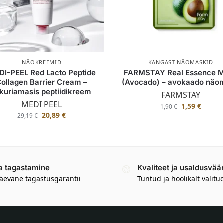
NÄOKREEMID
KANGAST NÄOMASKID
I-PEEL Red Lacto Peptide
FARMSTAY Real Essence 
Collagen Barrier Cream –
(Avocado) – avokaado näo
tkuriamasis peptiidikreem
FARMSTAY
MEDI PEEL
1,59
€
1,90
€
20,89
€
29,19
€
a tagastamine
Kvaliteet ja usaldusvää
äevane tagastusgarantii
Tuntud ja hoolikalt valitu