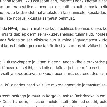
lt naha loomulikku kaitsebarjääri, mistõttu nahk kaotab ela
odud terapeutilise vahendina, mis mitte ainult ei taasta h
ee toode keskendub naha tekstuuri taastamisele, kasutades v
da käte nooruslikkust ja sametist pehmust.
mide NP-d
, mida hinnatakse kosmeetilises keemias üheks kõi
 mis täidab epidermise rakkudevahelised tühimikud, hoides
alt öeldes on see niiskuse aurustumine sügavamatest kuded
ol
koos
betaiiniga
rahustab ärritusi ja soodustab väikeste 
alikult rasvhapete ja vitamiinidega, andes kätele erakords
tõhusa kaitsekihi, mis kaitseb külma ja tuule mõju eest.
iivselt ja soodustavad rakkude uuenemist, suurendades sam
 küllastades need vajalike mikroelementide ja taastumiseks
reem hetkega ja muutub kergeks, nahka ümbritsevaks emul
my Desert aroom, milles on meisterlikult põimitud seedri, 