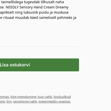
ke taimeõlidega tugevdab tõhusalt naha
umise. NEEDLY Sensory Hand Cream Dreamy
apilkselt ning luksuslik puidu ja muskuse
ne rituaal muudab käed sametiselt pehmeks ja
Lisa ostukorvi
inimas
,
kiire imendumine
,
kuiv nahk
,
looduslikud
mine
,
õrn
,
sensitiivne nahk
,
sviestmedžių sviestas
,