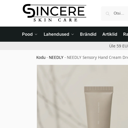
Pood
Lahendused
Brändid
Artiklid
R
Üle 59 EU
Kodu
-
NEEDLY
-
NEEDLY Sensory Hand Cream Dre