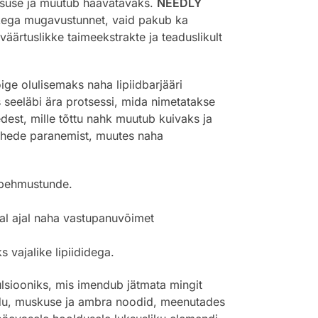
stsuse ja muutub haavatavaks.
NEEDLY
etkega mugavustunnet, vaid pakub ka
äärtuslikke taimeekstrakte ja teaduslikult
ge olulisemaks naha lipiidbarjääri
 seeläbi ära protsessi, mida nimetatakse
est, mille tõttu nahk muutub kuivaks ja
lõhede paranemist, muutes naha
e pehmustunde.
al ajal naha vastupanuvõimet
 vajalike lipiididega.
siooniks, mis imendub jätmata mingit
puidu, muskuse ja ambra noodid, meenutades