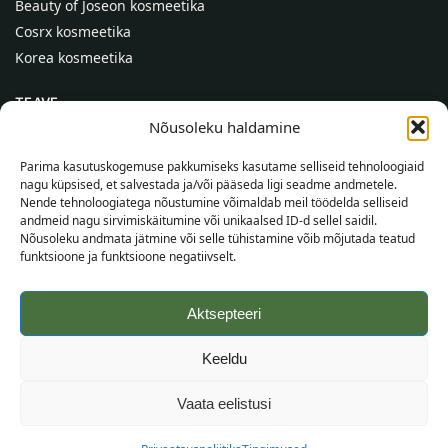
Beauty of Joseon kosmeetika
Cosrx kosmeetika
Korea kosmeetika
TEAVE
Nõusoleku haldamine
Meist
Kontaktid
Parima kasutuskogemuse pakkumiseks kasutame selliseid tehnoloogiaid
nagu küpsised, et salvestada ja/või pääseda ligi seadme andmetele.
Abi
Nende tehnoloogiatega nõustumine võimaldab meil töödelda selliseid
andmeid nagu sirvimiskäitumine või unikaalsed ID-d sellel saidil.
TEAVE OSTJALE
Nõusoleku andmata jätmine või selle tühistamine võib mõjutada teatud
funktsioone ja funktsioone negatiivselt.
Tarnetingimused
Tingimused
Aktsepteeri
Privaatsuspoliitika
Veebikaart
Keeldu
©
2026
SincereSkin.ee
Kõik õigused kaitstud.
Vaata eelistusi