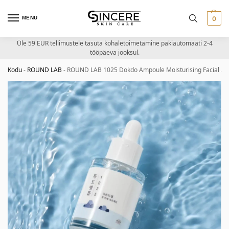
MENU
0
Üle 59 EUR tellimustele tasuta kohaletoimetamine pakiautomaati 2-4
tööpäeva jooksul.
Kodu
-
ROUND LAB
-
ROUND LAB 1025 Dokdo Ampoule Moisturising Facial Am