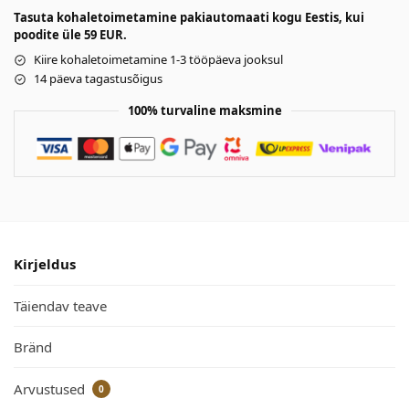
Tasuta kohaletoimetamine pakiautomaati kogu Eestis, kui
poodite üle 59 EUR.
Kiire kohaletoimetamine 1-3 tööpäeva jooksul
14 päeva tagastusõigus
100% turvaline maksmine
Kirjeldus
Täiendav teave
Bränd
Arvustused
0