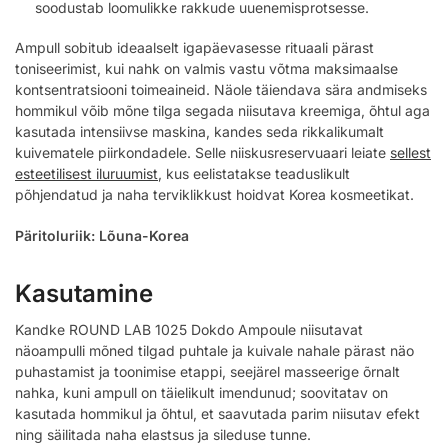
soodustab loomulikke rakkude uuenemisprotsesse.
Ampull sobitub ideaalselt igapäevasesse rituaali pärast
toniseerimist, kui nahk on valmis vastu võtma maksimaalse
kontsentratsiooni toimeaineid. Näole täiendava sära andmiseks
hommikul võib mõne tilga segada niisutava kreemiga, õhtul aga
kasutada intensiivse maskina, kandes seda rikkalikumalt
kuivematele piirkondadele. Selle niiskusreservuaari leiate
sellest
esteetilisest iluruumist
, kus eelistatakse teaduslikult
põhjendatud ja naha terviklikkust hoidvat Korea kosmeetikat.
Päritoluriik: Lõuna-Korea
Kasutamine
Kandke ROUND LAB 1025 Dokdo Ampoule niisutavat
näoampulli mõned tilgad puhtale ja kuivale nahale pärast näo
puhastamist ja toonimise etappi, seejärel masseerige õrnalt
nahka, kuni ampull on täielikult imendunud; soovitatav on
kasutada hommikul ja õhtul, et saavutada parim niisutav efekt
ning säilitada naha elastsus ja sileduse tunne.