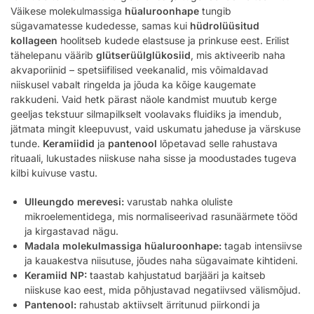
Väikese molekulmassiga
hüaluroonhape
tungib
sügavamatesse kudedesse, samas kui
hüdrolüüsitud
kollageen
hoolitseb kudede elastsuse ja prinkuse eest. Erilist
tähelepanu väärib
glütserüülglükosiid
, mis aktiveerib naha
akvaporiinid – spetsiifilised veekanalid, mis võimaldavad
niiskusel vabalt ringelda ja jõuda ka kõige kaugemate
rakkudeni. Vaid hetk pärast näole kandmist muutub kerge
geeljas tekstuur silmapilkselt voolavaks fluidiks ja imendub,
jätmata mingit kleepuvust, vaid uskumatu jaheduse ja värskuse
tunde.
Keramiidid
ja
pantenool
lõpetavad selle rahustava
rituaali, lukustades niiskuse naha sisse ja moodustades tugeva
kilbi kuivuse vastu.
Ulleungdo merevesi:
varustab nahka oluliste
mikroelementidega, mis normaliseerivad rasunäärmete tööd
ja kirgastavad nägu.
Madala molekulmassiga hüaluroonhape:
tagab intensiivse
ja kauakestva niisutuse, jõudes naha sügavaimate kihtideni.
Keramiid NP:
taastab kahjustatud barjääri ja kaitseb
niiskuse kao eest, mida põhjustavad negatiivsed välismõjud.
Pantenool:
rahustab aktiivselt ärritunud piirkondi ja