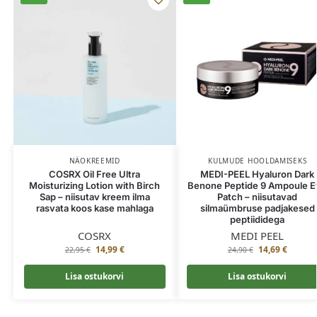
NÄOKREEMID
KULMUDE HOOLDAMISEKS
COSRX Oil Free Ultra
MEDI-PEEL Hyaluron Dark
Moisturizing Lotion with Birch
Benone Peptide 9 Ampoule 
Sap – niisutav kreem ilma
Patch – niisutavad
rasvata koos kase mahlaga
silmaümbruse padjakesed
peptiididega
COSRX
MEDI PEEL
14,99
€
14,69
€
22,95
€
24,90
€
Lisa ostukorvi
Lisa ostukorvi