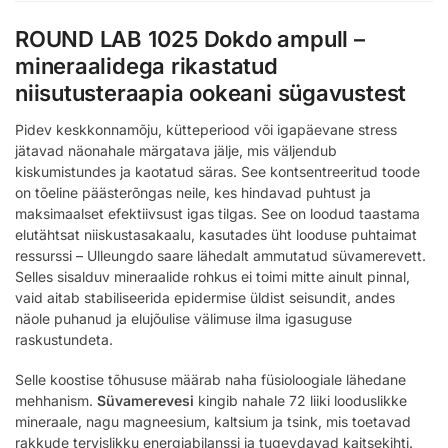
ROUND LAB 1025 Dokdo ampull –
mineraalidega rikastatud
niisutusteraapia ookeani sügavustest
Pidev keskkonnamõju, kütteperiood või igapäevane stress
jätavad näonahale märgatava jälje, mis väljendub
kiskumistundes ja kaotatud säras. See kontsentreeritud toode
on tõeline päästerõngas neile, kes hindavad puhtust ja
maksimaalset efektiivsust igas tilgas. See on loodud taastama
elutähtsat niiskustasakaalu, kasutades üht looduse puhtaimat
ressurssi – Ulleungdo saare lähedalt ammutatud süvamerevett.
Selles sisalduv mineraalide rohkus ei toimi mitte ainult pinnal,
vaid aitab stabiliseerida epidermise üldist seisundit, andes
näole puhanud ja elujõulise välimuse ilma igasuguse
raskustundeta.
Selle koostise tõhususe määrab naha füsioloogiale lähedane
mehhanism.
Süvamerevesi
kingib nahale 72 liiki looduslikke
mineraale, nagu magneesium, kaltsium ja tsink, mis toetavad
rakkude tervislikku energiabilanssi ja tugevdavad kaitsekihti.