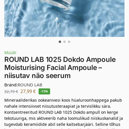
Müük!
ROUND LAB 1025 Dokdo Ampoule
Moisturising Facial Ampoule –
niisutav näo seerum
Bränd:
ROUND LAB
27,99
€
32,79
€
-15%
Mineraaliderikas ookeanivesi koos hüaluroonhappega pakub
nahale intensiivset niisutusteraapiat ja tervislikku sära.
Kontsentreeritud ROUND LAB 1025 Dokdo ampull on kerge
tekstuuriga, mis aktiveerib naha loomulikud niiskuskanalid ja
tugevdab keramiidide abil selle kaitsebarjääri. Selline tõhus