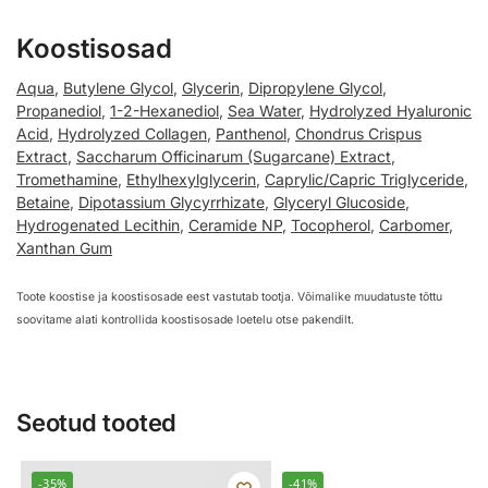
Koostisosad
Aqua
,
Butylene Glycol
,
Glycerin
,
Dipropylene Glycol
,
Propanediol
,
1-2-Hexanediol
,
Sea Water
,
Hydrolyzed Hyaluronic
Acid
,
Hydrolyzed Collagen
,
Panthenol
,
Chondrus Crispus
Extract
,
Saccharum Officinarum (Sugarcane) Extract
,
Tromethamine
,
Ethylhexylglycerin
,
Caprylic/Capric Triglyceride
,
Betaine
,
Dipotassium Glycyrrhizate
,
Glyceryl Glucoside
,
Hydrogenated Lecithin
,
Ceramide NP
,
Tocopherol
,
Carbomer
,
Xanthan Gum
Toote koostise ja koostisosade eest vastutab tootja. Võimalike muudatuste tõttu
soovitame alati kontrollida koostisosade loetelu otse pakendilt.
Seotud tooted
-35%
-41%