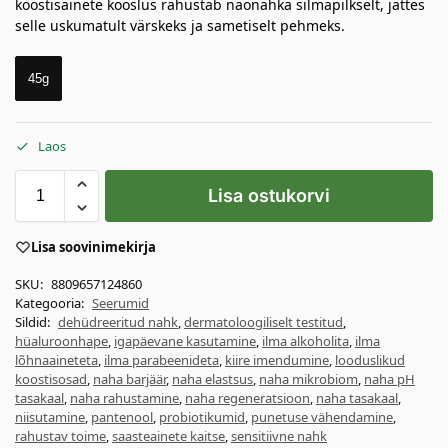
koostisainete kooslus rahustab näonahka silmapilkselt, jättes
selle uskumatult värskeks ja sametiselt pehmeks.
45g
Laos
Lisa ostukorvi
Lisa soovinimekirja
SKU:
8809657124860
Kategooria:
Seerumid
Sildid:
dehüdreeritud nahk
,
dermatoloogiliselt testitud
,
hüaluroonhape
,
igapäevane kasutamine
,
ilma alkoholita
,
ilma
lõhnaaineteta
,
ilma parabeenideta
,
kiire imendumine
,
looduslikud
koostisosad
,
naha barjäär
,
naha elastsus
,
naha mikrobiom
,
naha pH
tasakaal
,
naha rahustamine
,
naha regeneratsioon
,
naha tasakaal
,
niisutamine
,
pantenool
,
probiotikumid
,
punetuse vähendamine
,
rahustav toime
,
saasteainete kaitse
,
sensitiivne nahk