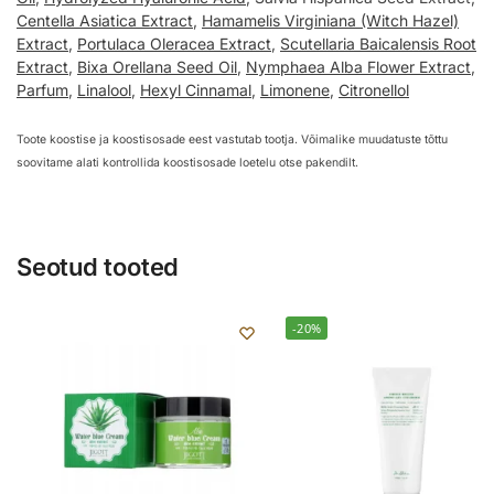
Centella Asiatica Extract
,
Hamamelis Virginiana (Witch Hazel)
Extract
,
Portulaca Oleracea Extract
,
Scutellaria Baicalensis Root
Extract
,
Bixa Orellana Seed Oil
,
Nymphaea Alba Flower Extract
,
Parfum
,
Linalool
,
Hexyl Cinnamal
,
Limonene
,
Citronellol
Toote koostise ja koostisosade eest vastutab tootja. Võimalike muudatuste tõttu
soovitame alati kontrollida koostisosade loetelu otse pakendilt.
Seotud tooted
-20%