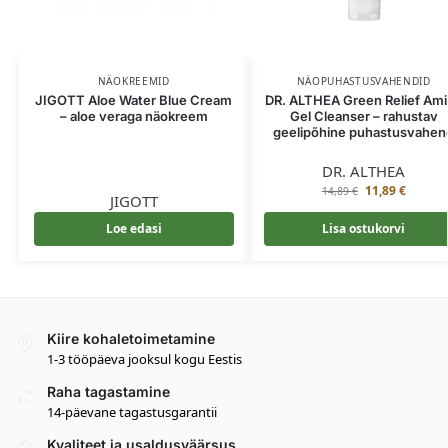
NÄOKREEMID
NÄOPUHASTUSVAHENDID
JIGOTT Aloe Water Blue Cream
DR. ALTHEA Green Relief Am
– aloe veraga näokreem
Gel Cleanser – rahustav
geelipõhine puhastusvahen
DR. ALTHEA
11,89
€
14,89
€
JIGOTT
Loe edasi
Lisa ostukorvi
Kiire kohaletoimetamine
1-3 tööpäeva jooksul kogu Eestis
Raha tagastamine
14-päevane tagastusgarantii
Kvaliteet ja usaldusväärsus