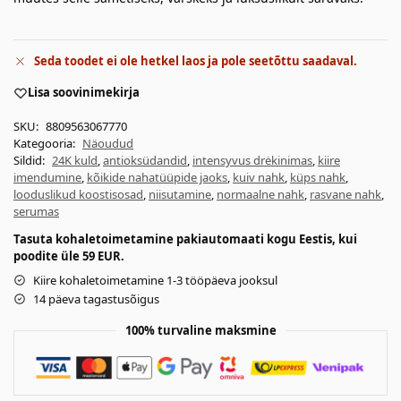
Seda toodet ei ole hetkel laos ja pole seetõttu saadaval.
Lisa soovinimekirja
SKU:
8809563067770
Kategooria:
Näoudud
Sildid:
24K kuld
,
antioksüdandid
,
intensyvus drėkinimas
,
kiire
imendumine
,
kõikide nahatüüpide jaoks
,
kuiv nahk
,
küps nahk
,
looduslikud koostisosad
,
niisutamine
,
normaalne nahk
,
rasvane nahk
,
serumas
Tasuta kohaletoimetamine pakiautomaati kogu Eestis, kui
poodite üle 59 EUR.
Kiire kohaletoimetamine 1-3 tööpäeva jooksul
14 päeva tagastusõigus
100% turvaline maksmine