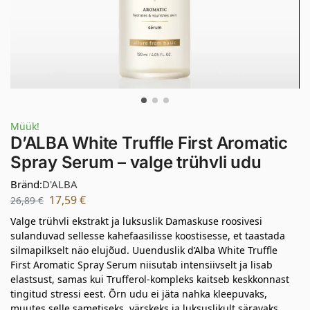
Müük!
D’ALBA White Truffle First Aromatic
Spray Serum – valge trühvli udu
Bränd:
D'ALBA
17,59
€
26,89
€
Valge trühvli ekstrakt ja luksuslik Damaskuse roosivesi
sulanduvad sellesse kahefaasilisse koostisesse, et taastada
silmapilkselt näo elujõud. Uuenduslik d’Alba White Truffle
First Aromatic Spray Serum niisutab intensiivselt ja lisab
elastsust, samas kui Trufferol-kompleks kaitseb keskkonnast
tingitud stressi eest. Õrn udu ei jäta nahka kleepuvaks,
muutes selle sametiseks, värskeks ja luksuslikult säravaks.