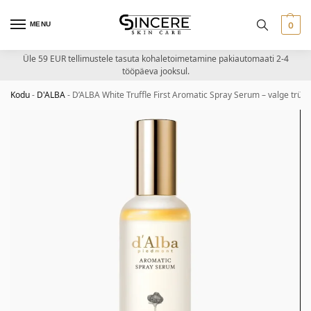
MENU
0
Üle 59 EUR tellimustele tasuta kohaletoimetamine pakiautomaati 2-4
tööpäeva jooksul.
Kodu
-
D'ALBA
-
D’ALBA White Truffle First Aromatic Spray Serum – valge trühv