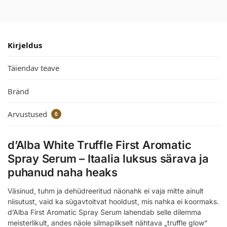
Kirjeldus
Täiendav teave
Bränd
Arvustused
0
d’Alba White Truffle First Aromatic
Spray Serum – Itaalia luksus särava ja
puhanud naha heaks
Väsinud, tuhm ja dehüdreeritud näonahk ei vaja mitte ainult
niisutust, vaid ka sügavtoitvat hooldust, mis nahka ei koormaks.
d’Alba First Aromatic Spray Serum lahendab selle dilemma
meisterlikult, andes näole silmapilkselt nähtava „truffle glow“