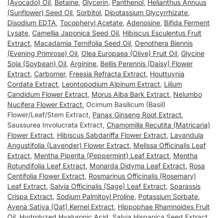
(Avocado) Oil
,
Betaine
,
Glycerin
,
Panthenol
,
Helianthus Annuus
(Sunflower) Seed Oil
,
Sorbitol
,
Dipotassium Glycyrrhizate
,
Disodium EDTA
,
Tocopheryl Acetate
,
Adenosine
,
Bifida Ferment
Lysate
,
Camellia Japonica Seed Oil
,
Hibiscus Esculentus Fruit
Extract
,
Macadamia Ternifolia Seed Oil
,
Oenothera Biennis
(Evening Primrose) Oil
,
Olea Europaea (Olive) Fruit Oil
,
Glycine
Soja (Soybean) Oil
,
Arginine
,
Bellis Perennis (Daisy) Flower
Extract
,
Carbomer
,
Freesia Refracta Extract
,
Houttuynia
Cordata Extract
,
Leontopodium Alpinum Extract
,
Lilium
Candidum Flower Extract
,
Morus Alba Bark Extract
,
Nelumbo
Nucifera Flower Extract
, Ocimum Basilicum (Basil)
Flower/Leaf/Stem Extract,
Panax Ginseng Root Extract
,
Saussurea Involucrata Extract,
Chamomilla Recutita (Matricaria)
Flower Extract
,
Hibiscus Sabdariffa Flower Extract
,
Lavandula
Angustifolia (Lavender) Flower Extract
,
Melissa Officinalis Leaf
Extract
,
Mentha Piperita (Peppermint) Leaf Extract
,
Mentha
Rotundifolia Leaf Extract
,
Monarda Didyma Leaf Extract
,
Rosa
Centifolia Flower Extract
,
Rosmarinus Officinalis (Rosemary)
Leaf Extract
,
Salvia Officinalis (Sage) Leaf Extract
,
Sparassis
Crispa Extract
,
Sodium Palmitoyl Proline
,
Potassium Sorbate
,
Avena Sativa (Oat) Kernel Extract
,
Hippophae Rhamnoides Fruit
Oil
,
Hydrolyzed Hyaluronic Acid
, Salvia Hispanica Seed Extract,