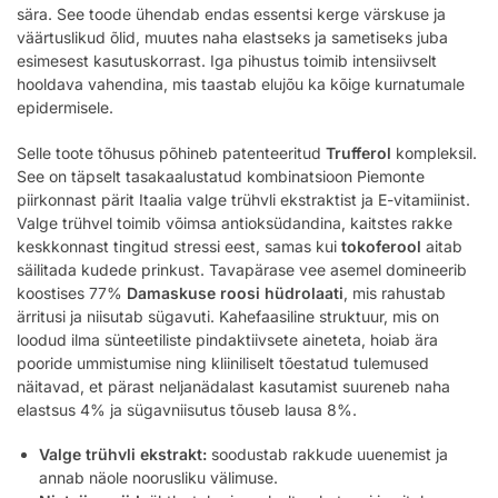
sära. See toode ühendab endas essentsi kerge värskuse ja
väärtuslikud õlid, muutes naha elastseks ja sametiseks juba
esimesest kasutuskorrast. Iga pihustus toimib intensiivselt
hooldava vahendina, mis taastab elujõu ka kõige kurnatumale
epidermisele.
Selle toote tõhusus põhineb patenteeritud
Trufferol
kompleksil.
See on täpselt tasakaalustatud kombinatsioon Piemonte
piirkonnast pärit Itaalia valge trühvli ekstraktist ja E-vitamiinist.
Valge trühvel toimib võimsa antioksüdandina, kaitstes rakke
keskkonnast tingitud stressi eest, samas kui
tokoferool
aitab
säilitada kudede prinkust. Tavapärase vee asemel domineerib
koostises 77%
Damaskuse roosi hüdrolaati
, mis rahustab
ärritusi ja niisutab sügavuti. Kahefaasiline struktuur, mis on
loodud ilma sünteetiliste pindaktiivsete aineteta, hoiab ära
pooride ummistumise ning kliiniliselt tõestatud tulemused
näitavad, et pärast neljanädalast kasutamist suureneb naha
elastsus 4% ja sügavniisutus tõuseb lausa 8%.
Valge trühvli ekstrakt:
soodustab rakkude uuenemist ja
annab näole noorusliku välimuse.