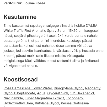
Päritoluriik: Lõuna-Korea
Kasutamine
Enne kasutamist raputage, sulgege silmad ja hoidke D’ALBA
White Truffle First Aromatic Spray Serum 15–20 cm kaugusel
näost, seejärel pihustage ühtlaselt 2–4 korda puhtale nahale;
patsutage õrnalt, et paremini imenduks; kasutage pärast
puhastamist kui esimest nahahoolduse sammu või päeva
jooksul, kui soovite lisaniisutust ja värskust; võib pihustada enne
kreemi, pärast meiki selle fikseerimiseks või segada
meigialusega käel, vältides otsest sattumist silma ja ärritunud
või vigastatud nahale.
Koostisosad
Rosa Damascena Flower Water
,
Dipropylene Glycol
,
Neopentyl
Glycol Diheptanoate
,
Aqua
,
Glycereth-26
,
1-2-Hexanediol
,
Niacinamide
,
Tuber Magnatum Extract
,
Tocopherol
,
Hydroxyethyl Urea
,
Butylene Glycol
,
Persea Gratissima