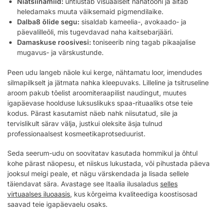
Niatsiinamiid:
ühtlustab visuaalselt nahatooni ja aitab
heledamaks muuta väiksemaid pigmendilaike.
Dalba8 õlide segu:
sisaldab kameelia-, avokaado- ja
päevalilleõli, mis tugevdavad naha kaitsebarjääri.
Damaskuse roosivesi:
toniseerib ning tagab pikaajalise
mugavus- ja värskustunde.
Peen udu langeb näole kui kerge, nähtamatu loor, imendudes
silmapilkselt ja jätmata nahka kleepuvaks. Lilleline ja tsitruseline
aroom pakub tõelist aroomiteraapilist naudingut, muutes
igapäevase hoolduse luksuslikuks spaa-rituaaliks otse teie
kodus. Pärast kasutamist näeb nahk niisutatud, sile ja
tervislikult särav välja, justkui oleksite äsja tulnud
professionaalsest kosmeetikaprotseduurist.
Seda seerum-udu on soovitatav kasutada hommikul ja õhtul
kohe pärast näopesu, et niiskus lukustada, või pihustada päeva
jooksul meigi peale, et nägu värskendada ja lisada sellele
täiendavat sära. Avastage see Itaalia ilusaladus
selles
virtuaalses iluoaasis
, kus kõrgeima kvaliteediga koostisosad
saavad teie igapäevaelu osaks.