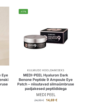
-41%
KULMUDE HOOLDAMISEKS
 Eye
MEDI-PEEL Hyaluron Dark
enski
Benone Peptide 9 Ampoule Eye
bruse
Patch – niisutavad silmaümbruse
padjakesed peptiididega
MEDI PEEL
14,69
€
24,90
€