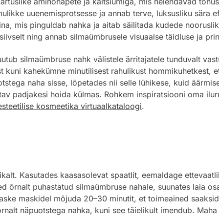
ärtuslike aminohapete ja kaltsiumiga, mis helendavad tõhus
likke uuenemisprotsesse ja annab terve, luksusliku sära ef
a, mis pinguldab nahka ja aitab säilitada kudede nooruslikk
siivselt ning annab silmaümbrusele visuaalse täidluse ja pri
uutub silmaümbruse nahk välistele ärritajatele tunduvalt vas
st kuni kahekümne minutilisest rahulikust hommikuhetkest, e
stega naha sisse, lõpetades nii selle lühikese, kuid äärmis
av padjakesi hoida külmas. Rohkem inspiratsiooni oma ilurut
steetilise kosmeetika virtuaalkataloogi
.
ikalt. Kasutades kaasasolevat spaatlit, eemaldage ettevaat
 õrnalt puhastatud silmaümbruse nahale, suunates laia osa s
 Laske maskidel mõjuda 20–30 minutit, et toimeained saaksi
rnalt näpuotstega nahka, kuni see täielikult imendub. Maha