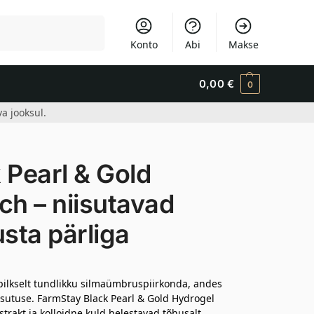
Otsi
Konto
Abi
Makse
0,00
€
0
a jooksul.
Pearl & Gold
ch – niisutavad
sta pärliga
lkselt tundlikku silmaümbruspiirkonda, andes
niisutuse. FarmStay Black Pearl & Gold Hydrogel
strakt ja kolloidne kuld helestavad tõhusalt