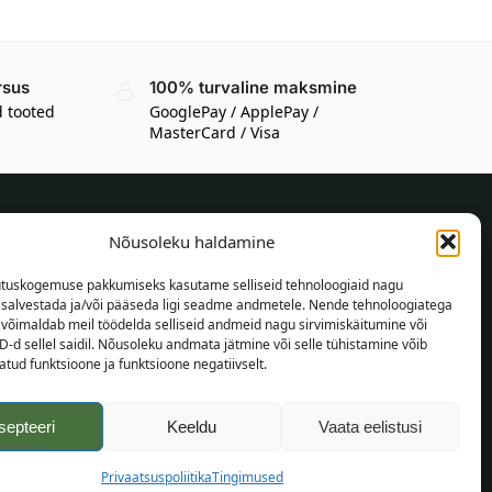
rsus
100% turvaline maksmine
d tooted
GooglePay / ApplePay /
MasterCard / Visa
Nõusoleku haldamine
TEAVE OSTJALE
tuskogemuse pakkumiseks kasutame selliseid tehnoloogiaid nagu
Tarnetingimused
t salvestada ja/või pääseda ligi seadme andmetele. Nende tehnoloogiatega
Tingimused
võimaldab meil töödelda selliseid andmeid nagu sirvimiskäitumine või
D-d sellel saidil. Nõusoleku andmata jätmine või selle tühistamine võib
Privaatsuspoliitika
tud funktsioone ja funktsioone negatiivselt.
Veebikaart
septeeri
Keeldu
Vaata eelistusi
Privaatsuspoliitika
Tingimused