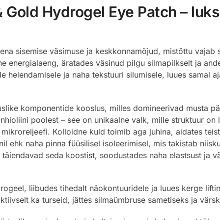
 Gold Hydrogel Eye Patch – luks
a sisemise väsimuse ja keskkonnamõjud, mistõttu vajab see 
energialaeng, äratades väsinud pilgu silmapilkselt ja andes 
 helendamisele ja naha tekstuuri silumisele, luues samal a
ike komponentide kooslus, milles domineerivad musta pärli 
ioliini poolest – see on unikaalne valk, mille struktuur on 
 mikroreljeefi. Kolloidne kuld toimib aga juhina, aidates tei
l ehk naha pinna füüsilisel isoleerimisel, mis takistab niis
n täiendavad seda koostist, soodustades naha elastsust ja 
geel, liibudes tihedalt näokontuuridele ja luues kerge liftin
 aktiivselt ka turseid, jättes silmaümbruse sametiseks ja värs