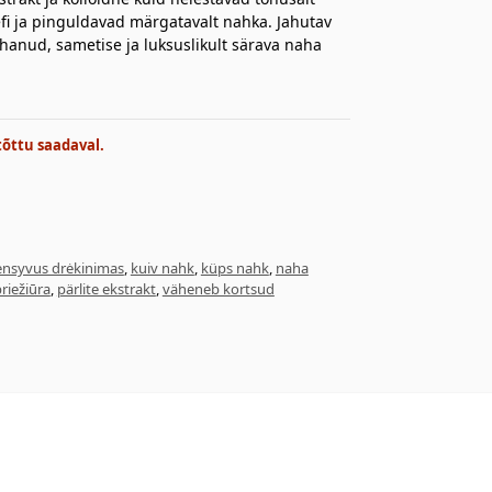
fi ja pinguldavad märgatavalt nahka. Jahutav
uhanud, sametise ja luksuslikult särava naha
tõttu saadaval.
ensyvus drėkinimas
,
kuiv nahk
,
küps nahk
,
naha
riežiūra
,
pärlite ekstrakt
,
väheneb kortsud