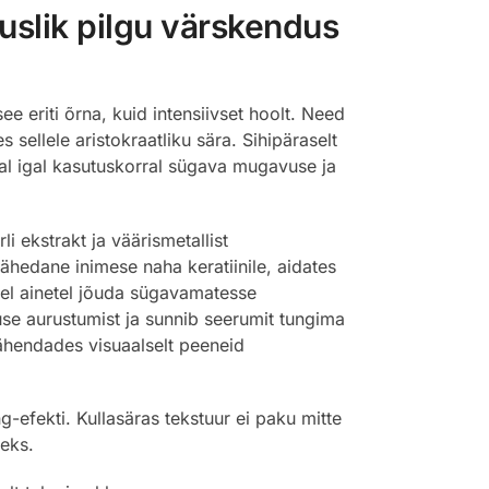
uslik pilgu värskendus
eriti õrna, kuid intensiivset hoolt. Need
sellele aristokraatliku sära. Sihipäraselt
jal igal kasutuskorral sügava mugavuse ja
ekstrakt ja väärismetallist
lähedane inimese naha keratiinile, aidates
stel ainetel jõuda sügavamatesse
kuse aurustumist ja sunnib seerumit tungima
vähendades visuaalselt peeneid
g-efekti. Kullasäras tekstuur ei paku mitte
keks.