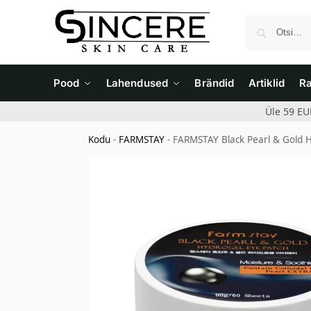
Pood
Lahendused
Brändid
Artiklid
R
Üle 59 EU
Kodu
-
FARMSTAY
-
FARMSTAY Black Pearl & Gold Hy