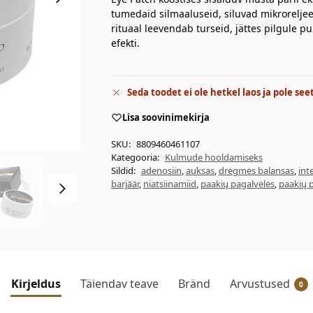
tumedaid silmaaluseid, siluvad mikroreljee
rituaal leevendab turseid, jättes pilgule p
efekti.
Seda toodet ei ole hetkel laos ja pole see
Lisa soovinimekirja
SKU:
8809460461107
Kategooria:
Kulmude hooldamiseks
Sildid:
adenosiin
,
auksas
,
drėgmės balansas
,
int
barjäär
,
niatsiinamiid
,
paakių pagalvėlės
,
paakių p
Kirjeldus
Täiendav teave
Bränd
Arvustused
0