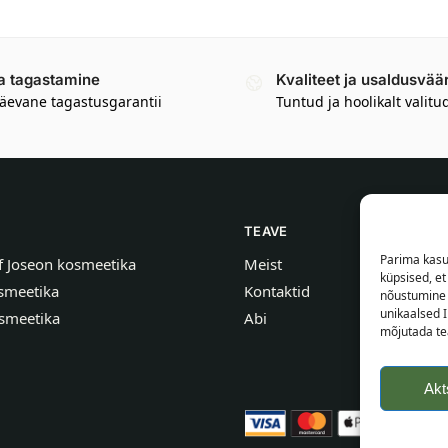
a tagastamine
Kvaliteet ja usaldusvää
äevane tagastusgarantii
Tuntud ja hoolikalt valitu
TEAVE
Parima kasu
f Joseon kosmeetika
Meist
küpsised, e
smeetika
Kontaktid
nõustumine 
unikaalsed I
smeetika
Abi
mõjutada tea
Akt