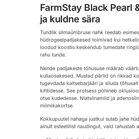
FarmStay Black Pearl &
ja kuldne sära
Tundlik silmaümbruse nahk reedab esimesen
hüdrogeelpadjakesed toimivad kui hetkeline 
loodud koostis keskendub tumedate ringide
rahu tunde.
Nende padjakeste tõhususe määrab väärtusl
kullaosakesed. Mustad pärlid on rikkad konh
tugevdada kaitsebarjääri ja siluda tõhusalt
kihtidesse. See protsess põhineb oklusiooni
otse kudedesse. Niatsiinamiid ja adenosii
miimikakortse.
Kokkupuutel nahaga justkui sulab jahe hüdro
ainult esteetilist naudingut, vaid rahustab