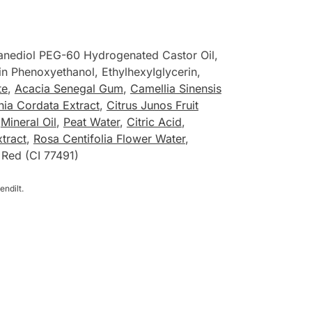
xanediol PEG-60 Hydrogenated Castor Oil,
in Phenoxyethanol, EthylhexyIglycerin,
te
,
Acacia Senegal Gum
,
Camellia Sinensis
nia Cordata Extract
,
Citrus Junos Fruit
,
Mineral Oil
,
Peat Water
,
Citric Acid
,
tract
,
Rosa Centifolia Flower Water
,
 Red (CI 77491)
endilt.