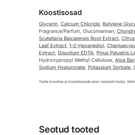
Koostisosad
Glycerin
,
Calcium Chloride
,
Butylene Glyc
Fragrance/Parfum, Glucomannan,
Chondru
Scutellaria Baicalensis Root Extract
,
Citru
Leaf Extract
,
1-2-Hexanediol
,
Chamaecypa
Extract
,
Disodium EDTA
,
Pinus Palustris L
Hydroxypropyl Methyl Cellulose,
Aloe Bar
Sodium Hyaluronate
,
Potassium Sorbate
,
Toote koostise ja koostisosade eest vastutab tootja. Võim
Seotud tooted