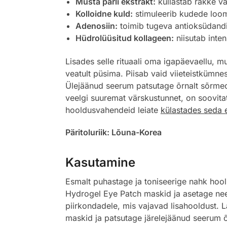
Musta pärli ekstrakt:
küllastab rakke vä
Kolloidne kuld:
stimuleerib kudede loomu
Adenosiin:
toimib tugeva antioksüdandin
Hüdrolüüsitud kollageen:
niisutab inten
Lisades selle rituaali oma igapäevaellu, m
veatult püsima. Piisab vaid viieteistkümne
Ülejäänud seerum patsutage õrnalt sõrmeot
veelgi suuremat värskustunnet, on soovitat
hooldusvahendeid leiate
külastades seda e
Päritoluriik: Lõuna-Korea
Kasutamine
Esmalt puhastage ja toniseerige nahk hool
Hydrogel Eye Patch maskid ja asetage need
piirkondadele, mis vajavad lisahooldust.
maskid ja patsutage järelejäänud seerum õ