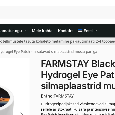
aamatukogu
Meie kohta
Kontakt
Eesti
R tellimustele tasuta kohaletoimetamine pakiautomaati 2-4 tööpäev
drogel Eye Patch – niisutavad silmaplaastrid musta pärliga
FARMSTAY Black 
Hydrogel Eye Pat
silmaplaastrid mu
Bränd:
FARMSTAY
Hüdrogeelpadjakesed värskendavad silmapi
sellele aristokraatliku sära ja intensiivse 
Eye Patch koostises sisalduv musta pärli ek