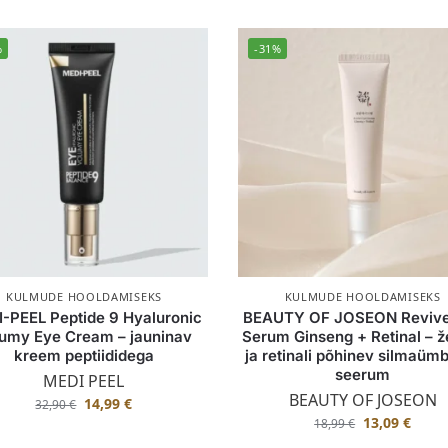
%
-31%
KULMUDE HOOLDAMISEKS
KULMUDE HOOLDAMISEKS
-PEEL Peptide 9 Hyaluronic
BEAUTY OF JOSEON Revive
umy Eye Cream – jauninav
Serum Ginseng + Retinal – ž
kreem peptiididega
ja retinali põhinev silmaüm
seerum
MEDI PEEL
BEAUTY OF JOSEON
14,99
€
32,90
€
13,09
€
18,99
€