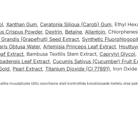
ol
,
Xanthan Gum
,
Ceratonia Siliqua (Carob) Gum
, Ethyl He
s Crispus Powder
,
Dextrin
,
Betaine
,
Allantoin
, Chlorphenes
s Grandis (Grapefruit) Seed Extract
,
Synthetic Fluorphlogopi
ris Obtusa Water
,
Artemisia Princeps Leaf Extract
,
Houttuy
eaf Extract
, Bambusa Textilis Stem Extract,
Caprylyl Glycol
badensis Leaf Extract
,
Cucumis Sativus (Cucumber) Fruit Ex
Gold
,
Pearl Extract
,
Titanium Dioxide (CI 77891)
, Iron Oxide
alike muudatuste tõttu soovitame alati kontrollida koostisosade loetelu otse pak