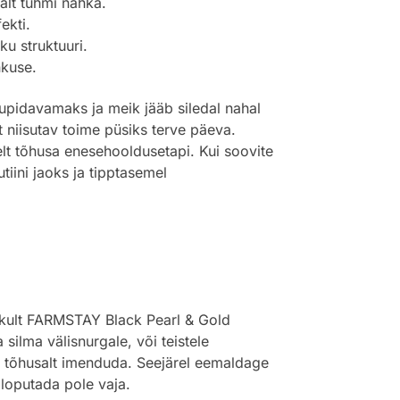
alt tuhmi nahka.
ekti.
u struktuuri.
nkuse.
tupidavamaks ja meik jääb siledal nahal
t niisutav toime püsiks terve päeva.
elt tõhusa enesehooldusetapi. Kui soovite
iini jaoks ja tipptasemel
likult FARMSTAY Black Pearl & Gold
ilma välisnurgale, või teistele
d tõhusalt imenduda. Seejärel eemaldage
 loputada pole vaja.