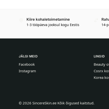
Kiire kohaletoimetamine
Rah
1-3 tööpäeva jooksul kogu Eestis
14-p
JÄLGI MEID
LINGID
Facebook
Beauty o
Instagram
Cosrx ko
Korea ko
©
2026
SincereSkin.ee
Kõik õigused kaitstud.