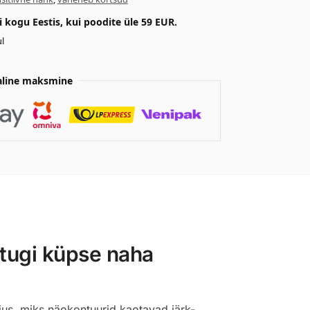
kogu Eestis, kui poodite üle 59 EUR.
l
aline maksmine
 tugi küpse naha
jus, miks näokontuurid kaotavad järk-