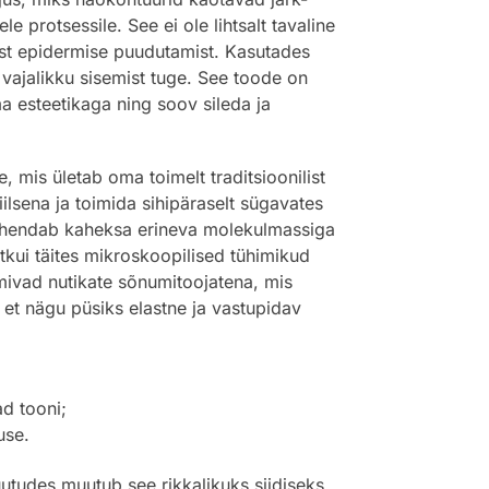
 protsessile. See ei ole lihtsalt tavaline
rast epidermise puudutamist. Kasutades
vajalikku sisemist tuge. See toode on
 esteetikaga ning soov sileda ja
, mis ületab oma toimelt traditsioonilist
lsena ja toimida sihipäraselt sügavates
hendab kaheksa erineva molekulmassiga
stkui täites mikroskoopilised tühimikud
imivad nutikate sõnumitoojatena, mis
et nägu püsiks elastne ja vastupidav
ad tooni;
use.
utudes muutub see rikkalikuks siidiseks