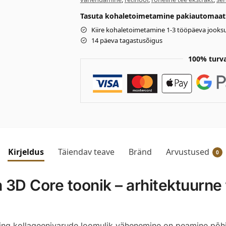
Tasuta kohaletoimetamine pakiautomaati 
Kiire kohaletoimetamine 1-3 tööpäeva jooksu
14 päeva tagastusõigus
100% turv
Kirjeldus
Täiendav teave
Bränd
Arvustused
0
n 3D Core toonik – arhitektuurne
 ning kollageenivarude loomulik vähenemine on peamine põh