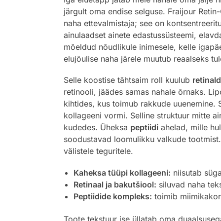
järgult oma endise selguse. Fraijour Retin-
naha ettevalmistaja; see on kontsentreeri
ainulaadset ainete edastussüsteemi, elavd
mõeldud nõudlikule inimesele, kelle igapä
elujõulise naha järele muutub reaalseks t
Selle koostise tähtsaim roll kuulub
retinal
retinooli, jäädes samas nahale õrnaks. Lip
kihtides, kus toimub rakkude uuenemine. S
kollageeni vormi. Selline struktuur mitte a
kudedes. Üheksa
peptiidi
ahelad, mille hu
soodustavad loomulikku valkude tootmist
välistele teguritele.
Kaheksa tüüpi kollageeni:
niisutab süga
Retinaal ja bakutšiool:
siluvad naha teks
Peptiidide kompleks:
toimib miimikakor
Toote tekstuur ise üllatab oma duaalsuseg