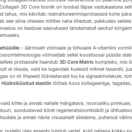
Collagen 3D Core toonik on loodud täpse vastukaaluna sellele
tud lahus, mis käivitab restruktureerimisprotsessid kohe pä
ab see sõna otseses mõttes naha tihedust, pakkudes sellele 
evaelus on teaduse saavutused lahutamatult seotud kõrgeima
ulemuseks.
dehüüdile
– äärmiselt võimsale ja tõhusale A-vitamiini vormile
osoomtehnoloogia võimaldab sellel koostisosal püsida stabii
ellele protsessile lisandub
3D Core Matrix
kompleks, mis ü
inult ei niisuta, vaid ka tugevdab kudesid mitmel tasandil, ju
lgas on nii lihaseid lõdvestavaid kui ka signaalmolekule, to
.
Hüdrolüüsitud elastiin
töötab koos kollageeniga, tagades, 
vaid kihte ja annab nahale märgatava, noorusliku prinkuse;
tuuri, soodustavad kiiret regeneratsioonitsüklit ja ühtlustav
tsudele ja annab näole visuaalselt siledama, puhanud välim
a: pudelis olev essents tundub vedel, kuid nahaga kokku pu