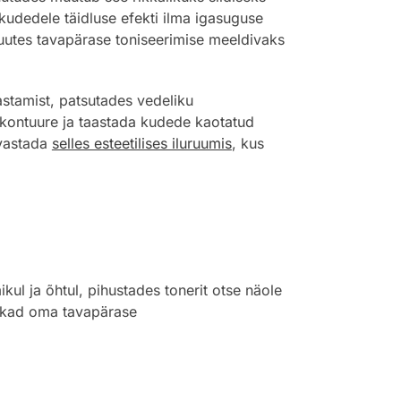
kudedele täidluse efekti ilma igasuguse
muutes tavapärase toniseerimise meeldivaks
stamist, patsutades vedeliku
 kontuure ja taastada kudede kaotatud
avastada
selles esteetilises iluruumis
, kus
l ja õhtul, pihustades tonerit otse näole
jätkad oma tavapärase