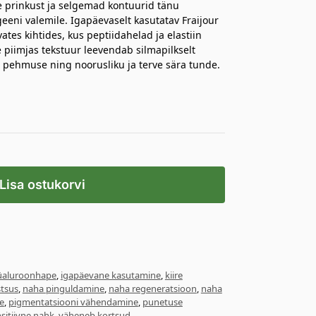
e prinkust ja selgemad kontuurid tänu
ageeni valemile. Igapäevaselt kasutatav Fraijour
tes kihtides, kus peptiidahelad ja elastiin
 piimjas tekstuur leevendab silmapilkselt
 pehmuse ning noorusliku ja terve sära tunde.
Lisa ostukorvi
üaluroonhape
,
igapäevane kasutamine
,
kiire
stsus
,
naha pinguldamine
,
naha regeneratsioon
,
naha
e
,
pigmentatsiooni vähendamine
,
punetuse
sitiivne nahk
,
väheneb kortsud