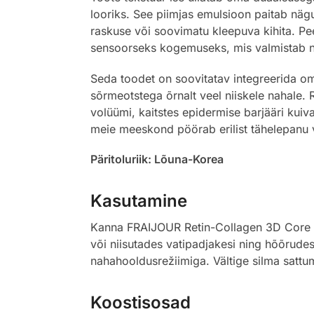
looriks. See piimjas emulsioon paitab nägu
raskuse või soovimatu kleepuva kihita. Pe
sensoorseks kogemuseks, mis valmistab nä
Seda toodet on soovitatav integreerida o
sõrmeotstega õrnalt veel niiskele nahale
volüümi, kaitstes epidermise barjääri kuiv
meie meeskond pöörab erilist tähelepanu va
Päritoluriik: Lõuna-Korea
Kasutamine
Kanna FRAIJOUR Retin-Collagen 3D Core To
või niisutades vatipadjakesi ning hõõrude
nahahooldusrežiimiga. Vältige silma sattumi
Koostisosad