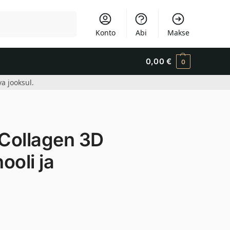
Otsi
Konto
Abi
Makse
0,00
€
0
a jooksul.
Collagen 3D
ooli ja