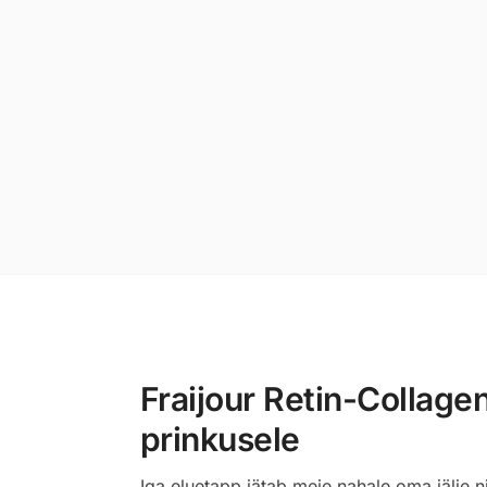
Fraijour Retin-Collage
prinkusele
Iga eluetapp jätab meie nahale oma jälje