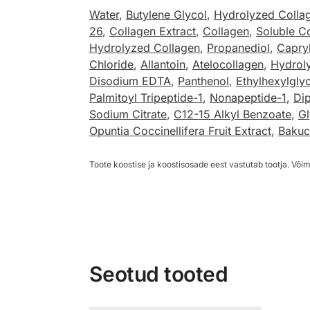
Water
,
Butylene Glycol
,
Hydrolyzed Colla
26
,
Collagen Extract
,
Collagen
,
Soluble C
Hydrolyzed Collagen
,
Propanediol
,
Capryl
Chloride
,
Allantoin
,
Atelocollagen
,
Hydroly
Disodium EDTA
,
Panthenol
,
Ethylhexylglyc
Palmitoyl Tripeptide-1
,
Nonapeptide-1
,
Di
Sodium Citrate
,
C12-15 Alkyl Benzoate
,
Gl
Opuntia Coccinellifera Fruit Extract
,
Bakuc
Toote koostise ja koostisosade eest vastutab tootja. Võim
Seotud tooted