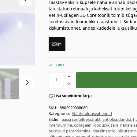
Taastav eliksiir küpsele nahale annab näol
täiustatud retinaali ja kaheksat tüüpi koll
Retin-Collagen 3D Core toonik toimib sügava
soodustavad loomulikku taastumist. Siidine
kiskumistunnet, andes kudedele luksusliku
250ml
Laos
Lisa soovinimekirja
SKU:
8802929008080
Kategooria:
Näohooldusvahendid
Sildid:
aasia sentelli ekstrakt
,
antioksüdandid
,
h
imendumine
,
kollageen
,
looduslik sära
,
naha ela
tekstuuri parandamine
,
niatsiinamiid
,
niisutamin
vähendamine
,
retinool
,
roheline tee ekstrakt
,
sen