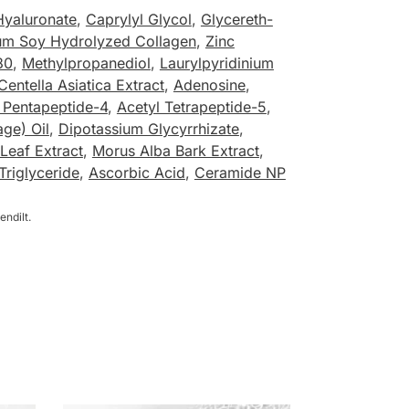
yaluronate
,
Caprylyl Glycol
,
Glycereth-
um Soy Hydrolyzed Collagen
,
Zinc
80
,
Methylpropanediol
,
Laurylpyridinium
Centella Asiatica Extract
,
Adenosine
,
 Pentapeptide-4
,
Acetyl Tetrapeptide-5
,
age) Oil
,
Dipotassium Glycyrrhizate
,
Leaf Extract
,
Morus Alba Bark Extract
,
Triglyceride
,
Ascorbic Acid
,
Ceramide NP
endilt.