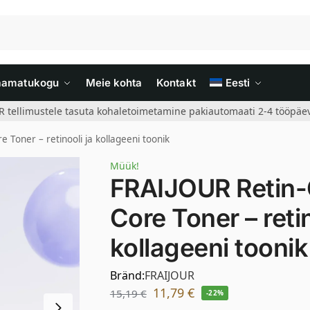
aamatukogu
Meie kohta
Kontakt
Eesti
R tellimustele tasuta kohaletoimetamine pakiautomaati 2-4 tööpäev
 Toner – retinooli ja kollageeni toonik
Müük!
FRAIJOUR Retin-
Core Toner – retin
kollageeni toonik
Bränd:
FRAIJOUR
11,79
€
15,19
€
-22%