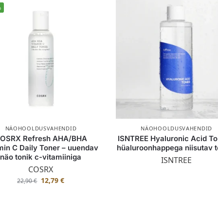
%
NÄOHOOLDUSVAHENDID
NÄOHOOLDUSVAHENDID
OSRX Refresh AHA/BHA
ISNTREE Hyaluronic Acid To
min C Daily Toner – uuendav
hüaluroonhappega niisutav t
näo tonik c-vitamiiniga
ISNTREE
COSRX
12,79
€
22,90
€