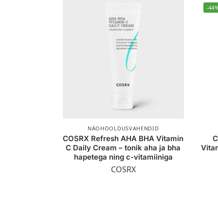
-44
NÄOHOOLDUSVAHENDID
COSRX Refresh AHA BHA Vitamin
C
C Daily Cream – tonik aha ja bha
Vita
hapetega ning c-vitamiiniga
COSRX