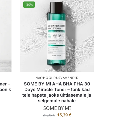
-30%
NÄOHOOLDUSVAHENDID
ner –
SOME BY MI AHA BHA PHA 30
oonik
Days Miracle Toner – tonkikad
teie hapete jaoks ühtlasemale ja
selgemale nahale
SOME BY MI
15,39
€
21,95
€