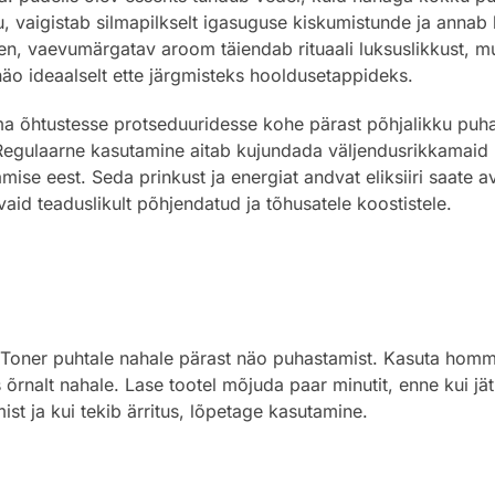
, vaigistab silmapilkselt igasuguse kiskumistunde ja annab 
en, vaevumärgatav aroom täiendab rituaali luksuslikkust, 
o ideaalselt ette järgmisteks hooldusetappideks.
ma õhtustesse protseduuridesse kohe pärast põhjalikku puha
. Regulaarne kasutamine aitab kujundada väljendusrikkamaid
amise eest. Seda prinkust ja energiat andvat eliksiiri saate 
id teaduslikult põhjendatud ja tõhusatele koostistele.
ner puhtale nahale pärast näo puhastamist. Kasuta hommiku
s õrnalt nahale. Lase tootel mõjuda paar minutit, enne kui 
st ja kui tekib ärritus, lõpetage kasutamine.