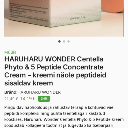
Müük!
HARUHARU WONDER Centella
Phyto & 5 Peptide Concentrate
Cream – kreemi näole peptideid
sisaldav kreem
Bränd:
HARUHARU WONDER
14,19
€
21,49
€
-34%
Pinguldav näohooldus ja rahustav teraapia kohtuvad viie
peptiidi kompleksi ning puhta tsentellaga rikastatud
koostises. Haruharu Wonder Centella Phyto & 5 Peptide kreem
soodustab kollageeni tootmist ja tugevdab kaitsebarjääri,