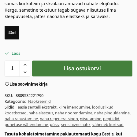
samas kui kofeiin ja skvalaan annavad nahale elujõudu.
Kerge, sametine tekstuur tagab sügava niisutuse ilma
kleepuvuseta, jättes näonaha elastseks ja säravaks.
30ml
Laos
Lisa ostukorvi
Lisa soovinimekirja
SKU:
8809532221790
Kategooria:
Näokreemid
Sildid:
aasia sentelli ekstrakt
,
kiire imendumine
,
looduslikud
koostisosad
,
naha elastsus
,
naha noorendamine
,
naha pinguldamine
,
naha rahustamine
,
naha regeneratsioon
,
niisutamine
,
peptiidid
,
punetuse vähendamine
,
püsiv
,
sensitiivne nahk
,
väheneb kortsud
Tasuta kohaletoimetamine pakiautomaati kogu Eestis, kui