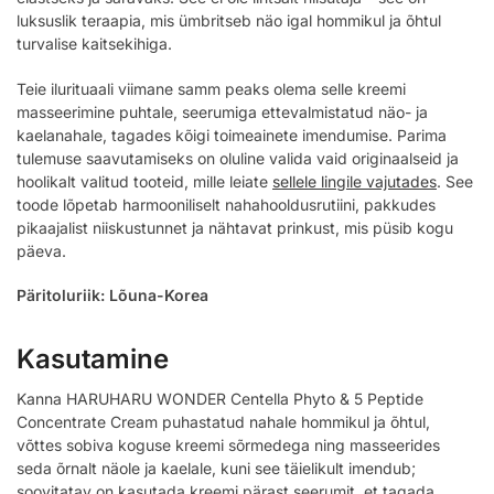
luksuslik teraapia, mis ümbritseb näo igal hommikul ja õhtul
turvalise kaitsekihiga.
Teie ilurituaali viimane samm peaks olema selle kreemi
masseerimine puhtale, seerumiga ettevalmistatud näo- ja
kaelanahale, tagades kõigi toimeainete imendumise. Parima
tulemuse saavutamiseks on oluline valida vaid originaalseid ja
hoolikalt valitud tooteid, mille leiate
sellele lingile vajutades
. See
toode lõpetab harmooniliselt nahahooldusrutiini, pakkudes
pikaajalist niiskustunnet ja nähtavat prinkust, mis püsib kogu
päeva.
Päritoluriik: Lõuna-Korea
Kasutamine
Kanna HARUHARU WONDER Centella Phyto & 5 Peptide
Concentrate Cream puhastatud nahale hommikul ja õhtul,
võttes sobiva koguse kreemi sõrmedega ning masseerides
seda õrnalt näole ja kaelale, kuni see täielikult imendub;
soovitatav on kasutada kreemi pärast seerumit, et tagada