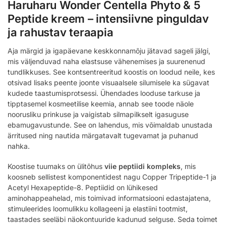
Haruharu Wonder Centella Phyto & 5
Peptide kreem – intensiivne pinguldav
ja rahustav teraapia
Aja märgid ja igapäevane keskkonnamõju jätavad sageli jälgi,
mis väljenduvad naha elastsuse vähenemises ja suurenenud
tundlikkuses. See kontsentreeritud koostis on loodud neile, kes
otsivad lisaks peente joonte visuaalsele silumisele ka sügavat
kudede taastumisprotsessi. Ühendades looduse tarkuse ja
tipptasemel kosmeetilise keemia, annab see toode näole
noorusliku prinkuse ja vaigistab silmapilkselt igasuguse
ebamugavustunde. See on lahendus, mis võimaldab unustada
ärritused ning nautida märgatavalt tugevamat ja puhanud
nahka.
Koostise tuumaks on ülitõhus
viie peptiidi kompleks
, mis
koosneb sellistest komponentidest nagu Copper Tripeptide-1 ja
Acetyl Hexapeptide-8. Peptiidid on lühikesed
aminohappeahelad, mis toimivad informatsiooni edastajatena,
stimuleerides loomulikku kollageeni ja elastiini tootmist,
taastades seeläbi näokontuuride kadunud selguse. Seda toimet