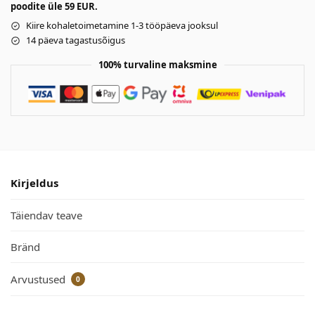
poodite üle 59 EUR.
Kiire kohaletoimetamine 1-3 tööpäeva jooksul
14 päeva tagastusõigus
100% turvaline maksmine
Kirjeldus
Täiendav teave
Bränd
Arvustused
0