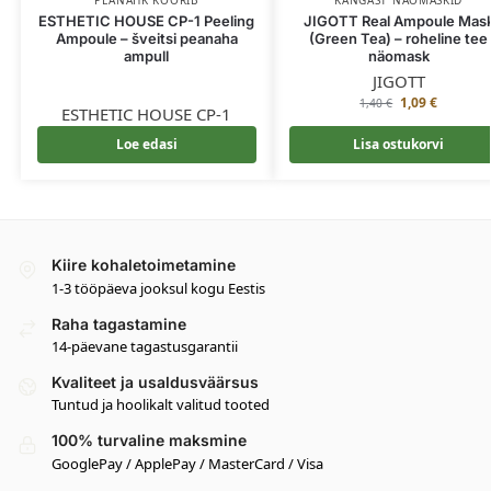
PEANAHK KOORIB
KANGAST NÄOMASKID
ESTHETIC HOUSE CP-1 Peeling
JIGOTT Real Ampoule Mas
Ampoule – šveitsi peanaha
(Green Tea) – roheline tee
ampull
näomask
JIGOTT
1,09
€
1,40
€
ESTHETIC HOUSE CP-1
Loe edasi
Lisa ostukorvi
Kiire kohaletoimetamine
1-3 tööpäeva jooksul kogu Eestis
Raha tagastamine
14-päevane tagastusgarantii
Kvaliteet ja usaldusväärsus
Tuntud ja hoolikalt valitud tooted
100% turvaline maksmine
GooglePay / ApplePay / MasterCard / Visa