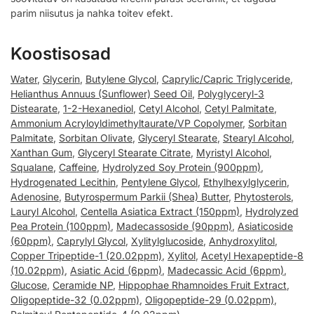
parim niisutus ja nahka toitev efekt.
Koostisosad
Water
,
Glycerin
,
Butylene Glycol
,
Caprylic/Capric Triglyceride
,
Helianthus Annuus (Sunflower) Seed Oil
,
Polyglyceryl-3
Distearate
,
1-2-Hexanediol
,
Cetyl Alcohol
,
Cetyl Palmitate
,
Ammonium Acryloyldimethyltaurate/VP Copolymer
,
Sorbitan
Palmitate
,
Sorbitan Olivate
,
Glyceryl Stearate
,
Stearyl Alcohol
,
Xanthan Gum
,
Glyceryl Stearate Citrate
,
Myristyl Alcohol
,
Squalane
,
Caffeine
,
Hydrolyzed Soy Protein (900ppm)
,
Hydrogenated Lecithin
,
Pentylene Glycol
,
Ethylhexylglycerin
,
Adenosine
,
Butyrospermum Parkii (Shea) Butter
,
Phytosterols
,
Lauryl Alcohol
,
Centella Asiatica Extract (150ppm)
,
Hydrolyzed
Pea Protein (100ppm)
,
Madecassoside (90ppm)
,
Asiaticoside
(60ppm)
,
Caprylyl Glycol
,
Xylitylglucoside
,
Anhydroxylitol
,
Copper Tripeptide-1 (20.02ppm)
,
Xylitol
,
Acetyl Hexapeptide-8
(10.02ppm)
,
Asiatic Acid (6ppm)
,
Madecassic Acid (6ppm)
,
Glucose
,
Ceramide NP
,
Hippophae Rhamnoides Fruit Extract
,
Oligopeptide-32 (0.02ppm)
,
Oligopeptide-29 (0.02ppm)
,