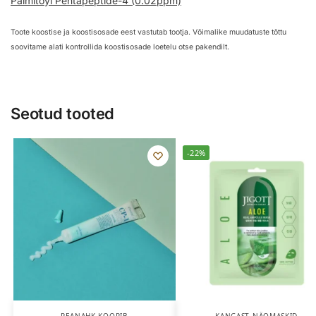
Palmitoyl Pentapeptide-4 (0.02ppm)
Toote koostise ja koostisosade eest vastutab tootja. Võimalike muudatuste tõttu
soovitame alati kontrollida koostisosade loetelu otse pakendilt.
Seotud tooted
-22%