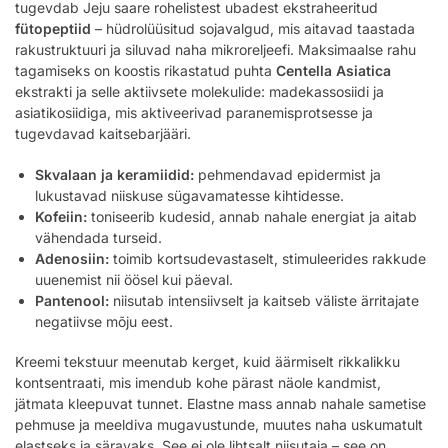
tugevdab Jeju saare rohelistest ubadest ekstraheeritud
fütopeptiid
– hüdrolüüsitud sojavalgud, mis aitavad taastada
rakustruktuuri ja siluvad naha mikroreljeefi. Maksimaalse rahu
tagamiseks on koostis rikastatud puhta
Centella Asiatica
ekstrakti ja selle aktiivsete molekulide: madekassosiidi ja
asiatikosiidiga, mis aktiveerivad paranemisprotsesse ja
tugevdavad kaitsebarjääri.
Skvalaan ja keramiidid:
pehmendavad epidermist ja
lukustavad niiskuse sügavamatesse kihtidesse.
Kofeiin:
toniseerib kudesid, annab nahale energiat ja aitab
vähendada turseid.
Adenosiin:
toimib kortsudevastaselt, stimuleerides rakkude
uuenemist nii öösel kui päeval.
Pantenool:
niisutab intensiivselt ja kaitseb väliste ärritajate
negatiivse mõju eest.
Kreemi tekstuur meenutab kerget, kuid äärmiselt rikkalikku
kontsentraati, mis imendub kohe pärast näole kandmist,
jätmata kleepuvat tunnet. Elastne mass annab nahale sametise
pehmuse ja meeldiva mugavustunde, muutes naha uskumatult
elastseks ja säravaks. See ei ole lihtsalt niisutaja – see on