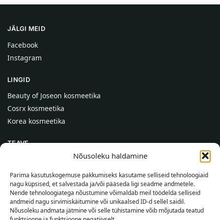
JÄLGI MEID
Facebook
Instagram
LINGID
Beauty of Joseon kosmeetika
Cosrx kosmeetika
Korea kosmeetika
TEAVE
Nõusoleku haldamine
Meist
Kontaktid
Parima kasutuskogemuse pakkumiseks kasutame selliseid tehnoloogiaid
nagu küpsised, et salvestada ja/või pääseda ligi seadme andmetele.
Abi
Nende tehnoloogiatega nõustumine võimaldab meil töödelda selliseid
andmeid nagu sirvimiskäitumine või unikaalsed ID-d sellel saidil.
TEAVE OSTJALE
Nõusoleku andmata jätmine või selle tühistamine võib mõjutada teatud
funktsioone ja funktsioone negatiivselt.