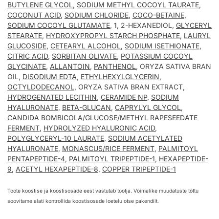
BUTYLENE GLYCOL
,
SODIUM METHYL COCOYL TAURATE
,
COCONUT ACID
,
SODIUM CHLORIDE
,
COCO-BETAINE
,
SODIUM COCOYL GLUTAMATE
, 1, 2-HEXANEDIOL,
GLYCERYL
STEARATE
,
HYDROXYPROPYL STARCH PHOSPHATE
,
LAURYL
GLUCOSIDE
,
CETEARYL ALCOHOL
,
SODIUM ISETHIONATE
,
CITRIC ACID
,
SORBITAN OLIVATE
,
POTASSIUM COCOYL
GLYCINATE
,
ALLANTOIN
,
PANTHENOL
, ORYZA SATIVA BRAN
OIL,
DISODIUM EDTA
,
ETHYLHEXYLGLYCERIN
,
OCTYLDODECANOL
, ORYZA SATIVA BRAN EXTRACT,
HYDROGENATED LECITHIN
,
CERAMIDE NP
,
SODIUM
HYALURONATE
,
BETA-GLUCAN
,
CAPRYLYL GLYCOL
,
CANDIDA BOMBICOLA/GLUCOSE/METHYL RAPESEEDATE
FERMENT
,
HYDROLYZED HYALURONIC ACID
,
POLYGLYCERYL-10 LAURATE
,
SODIUM ACETYLATED
HYALURONATE
,
MONASCUS/RICE FERMENT
,
PALMITOYL
PENTAPEPTIDE-4
,
PALMITOYL TRIPEPTIDE-1
,
HEXAPEPTIDE-
9
,
ACETYL HEXAPEPTIDE-8
,
COPPER TRIPEPTIDE-1
Toote koostise ja koostisosade eest vastutab tootja. Võimalike muudatuste tõttu
soovitame alati kontrollida koostisosade loetelu otse pakendilt.