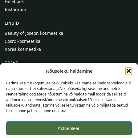
Facebook
Instagram
LINGID
Beauty of Joseon kosmeetika
Cosrx kosmeetika
Korea kosmeetika
TEAVE
Nõusoleku haldamine
Meist
Kontaktid
Parima kasutuskogemuse pakkumiseks kasutame selliseid tehnoloogiaid
nagu küpsised, et salvestada ja/või pääseda ligi seadme andmetele.
Abi
Nende tehnoloogiatega nõustumine võimaldab meil töödelda selliseid
andmeid nagu sirvimiskäitumine või unikaalsed ID-d sellel saidil.
TEAVE OSTJALE
Nõusoleku andmata jätmine või selle tühistamine võib mõjutada teatud
funktsioone ja funktsioone negatiivselt.
Tarnetingimused
Tingimused
Aktsepteeri
Privaatsuspoliitika
Veebikaart