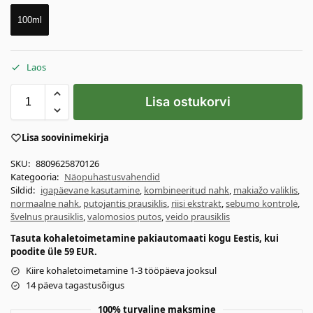
100ml
Laos
Lisa ostukorvi
Lisa soovinimekirja
SKU:
8809625870126
Kategooria:
Näopuhastusvahendid
Sildid:
igapäevane kasutamine
,
kombineeritud nahk
,
makiažo valiklis
,
normaalne nahk
,
putojantis prausiklis
,
riisi ekstrakt
,
sebumo kontrolė
,
švelnus prausiklis
,
valomosios putos
,
veido prausiklis
Tasuta kohaletoimetamine pakiautomaati kogu Eestis, kui
poodite üle 59 EUR.
Kiire kohaletoimetamine 1-3 tööpäeva jooksul
14 päeva tagastusõigus
100% turvaline maksmine