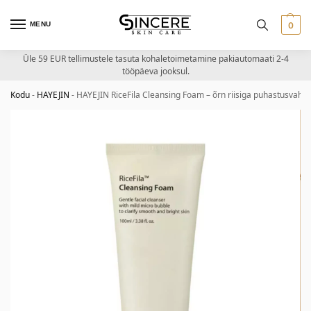
MENU
0
Üle 59 EUR tellimustele tasuta kohaletoimetamine pakiautomaati 2-4
tööpäeva jooksul.
Kodu
-
HAYEJIN
-
HAYEJIN RiceFila Cleansing Foam – õrn riisiga puhastusvaht