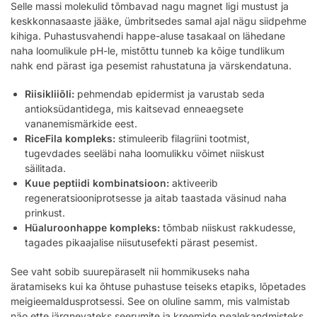
Selle massi molekulid tõmbavad nagu magnet ligi mustust ja
keskkonnasaaste jääke, ümbritsedes samal ajal nägu siidpehme
kihiga. Puhastusvahendi happe-aluse tasakaal on lähedane
naha loomulikule pH-le, mistõttu tunneb ka kõige tundlikum
nahk end pärast iga pesemist rahustatuna ja värskendatuna.
Riisikliiõli:
pehmendab epidermist ja varustab seda
antioksüdantidega, mis kaitsevad enneaegsete
vananemismärkide eest.
RiceFila kompleks:
stimuleerib filagriini tootmist,
tugevdades seeläbi naha loomulikku võimet niiskust
säilitada.
Kuue peptiidi kombinatsioon:
aktiveerib
regeneratsiooniprotsesse ja aitab taastada väsinud naha
prinkust.
Hüaluroonhappe kompleks:
tõmbab niiskust rakkudesse,
tagades pikaajalise niisutusefekti pärast pesemist.
See vaht sobib suurepäraselt nii hommikuseks naha
äratamiseks kui ka õhtuse puhastuse teiseks etapiks, lõpetades
meigieemaldusprotsessi. See on oluline samm, mis valmistab
näo ette järgnevateks seerumite ja kreemide pealekandmisteks.