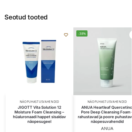
Seotud tooted
-38%
NÄOPUHASTUSVAHENDID
NÄOPUHASTUSVAHENDID
JIGOTT Vita Solution 12
ANUA Heartleaf Quercetino
Moisture Foam Cleansing –
Pore Deep Cleansing Foam 
hüaluronaadi happet sisaldav
rahustavad ja poore puhasta
näopesugeel
näopesuvahendid
ANUA