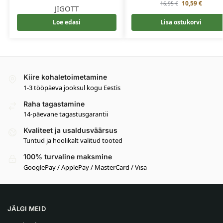
10,59
€
16,95
€
JIGOTT
Loe edasi
Lisa ostukorvi
Kiire kohaletoimetamine
1-3 tööpäeva jooksul kogu Eestis
Raha tagastamine
14-päevane tagastusgarantii
Kvaliteet ja usaldusväärsus
Tuntud ja hoolikalt valitud tooted
100% turvaline maksmine
GooglePay / ApplePay / MasterCard / Visa
JÄLGI MEID