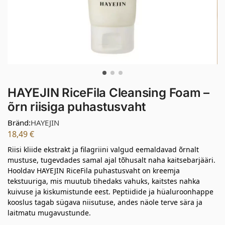
HAYEJIN RiceFila Cleansing Foam –
õrn riisiga puhastusvaht
Bränd:
HAYEJIN
18,49
€
Riisi kliide ekstrakt ja filagriini valgud eemaldavad õrnalt
mustuse, tugevdades samal ajal tõhusalt naha kaitsebarjääri.
Hooldav HAYEJIN RiceFila puhastusvaht on kreemja
tekstuuriga, mis muutub tihedaks vahuks, kaitstes nahka
kuivuse ja kiskumistunde eest. Peptiidide ja hüaluroonhappe
kooslus tagab sügava niisutuse, andes näole terve sära ja
laitmatu mugavustunde.