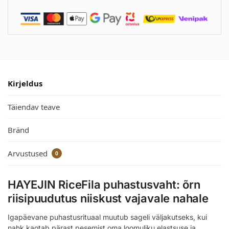
Kirjeldus
Täiendav teave
Bränd
Arvustused
0
HAYEJIN RiceFila puhastusvaht: õrn
riisipuudutus niiskust vajavale nahale
Igapäevane puhastusrituaal muutub sageli väljakutseks, kui
nahk kaotab pärast pesemist oma loomuliku elastsuse ja