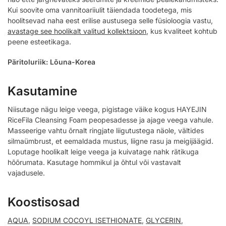
Kui soovite oma vannitoariiulit täiendada toodetega, mis
hoolitsevad naha eest erilise austusega selle füsioloogia vastu,
avastage see hoolikalt valitud kollektsioon
, kus kvaliteet kohtub
peene esteetikaga.
Päritoluriik: Lõuna-Korea
Kasutamine
Niisutage nägu leige veega, pigistage väike kogus HAYEJIN
RiceFila Cleansing Foam peopesadesse ja ajage veega vahule.
Masseerige vahtu õrnalt ringjate liigutustega näole, vältides
silmaümbrust, et eemaldada mustus, liigne rasu ja meigijäägid.
Loputage hoolikalt leige veega ja kuivatage nahk rätikuga
hõõrumata. Kasutage hommikul ja õhtul või vastavalt
vajadusele.
Koostisosad
AQUA
,
SODIUM COCOYL ISETHIONATE
,
GLYCERIN
,