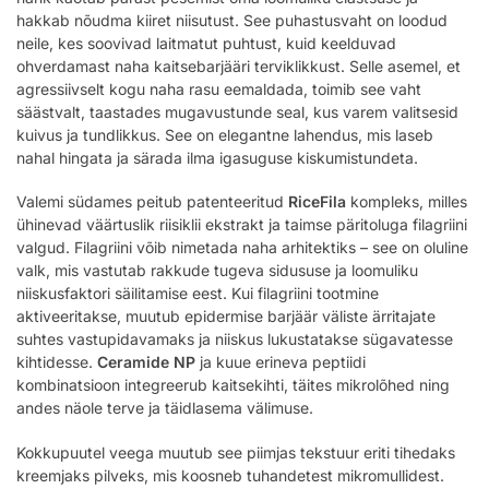
hakkab nõudma kiiret niisutust. See puhastusvaht on loodud
neile, kes soovivad laitmatut puhtust, kuid keelduvad
ohverdamast naha kaitsebarjääri terviklikkust. Selle asemel, et
agressiivselt kogu naha rasu eemaldada, toimib see vaht
säästvalt, taastades mugavustunde seal, kus varem valitsesid
kuivus ja tundlikkus. See on elegantne lahendus, mis laseb
nahal hingata ja särada ilma igasuguse kiskumistundeta.
Valemi südames peitub patenteeritud
RiceFila
kompleks, milles
ühinevad väärtuslik riisiklii ekstrakt ja taimse päritoluga filagriini
valgud. Filagriini võib nimetada naha arhitektiks – see on oluline
valk, mis vastutab rakkude tugeva sidususe ja loomuliku
niiskusfaktori säilitamise eest. Kui filagriini tootmine
aktiveeritakse, muutub epidermise barjäär väliste ärritajate
suhtes vastupidavamaks ja niiskus lukustatakse sügavatesse
kihtidesse.
Ceramide NP
ja kuue erineva peptiidi
kombinatsioon integreerub kaitsekihti, täites mikrolõhed ning
andes näole terve ja täidlasema välimuse.
Kokkupuutel veega muutub see piimjas tekstuur eriti tihedaks
kreemjaks pilveks, mis koosneb tuhandetest mikromullidest.