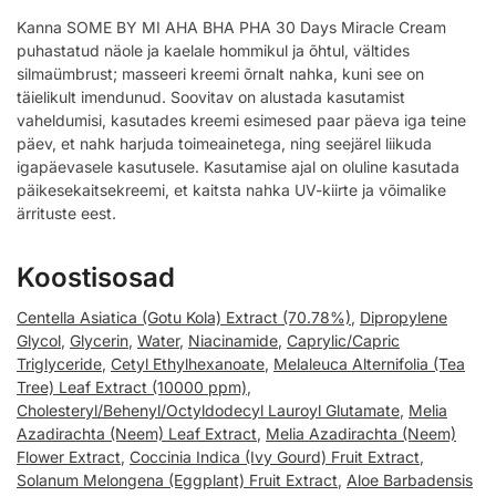
Kanna SOME BY MI AHA BHA PHA 30 Days Miracle Cream
puhastatud näole ja kaelale hommikul ja õhtul, vältides
silmaümbrust; masseeri kreemi õrnalt nahka, kuni see on
täielikult imendunud. Soovitav on alustada kasutamist
vaheldumisi, kasutades kreemi esimesed paar päeva iga teine
päev, et nahk harjuda toimeainetega, ning seejärel liikuda
igapäevasele kasutusele. Kasutamise ajal on oluline kasutada
päikesekaitsekreemi, et kaitsta nahka UV-kiirte ja võimalike
ärrituste eest.
Koostisosad
Centella Asiatica (Gotu Kola) Extract (70.78%)
,
Dipropylene
Glycol
,
Glycerin
,
Water
,
Niacinamide
,
Caprylic/Capric
Triglyceride
,
Cetyl Ethylhexanoate
,
Melaleuca Alternifolia (Tea
Tree) Leaf Extract (10000 ppm)
,
Cholesteryl/Behenyl/Octyldodecyl Lauroyl Glutamate
,
Melia
Azadirachta (Neem) Leaf Extract
,
Melia Azadirachta (Neem)
Flower Extract
,
Coccinia Indica (Ivy Gourd) Fruit Extract
,
Solanum Melongena (Eggplant) Fruit Extract
,
Aloe Barbadensis