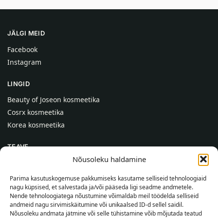
JÄLGI MEID
Facebook
Instagram
LINGID
Beauty of Joseon kosmeetika
Cosrx kosmeetika
Korea kosmeetika
TEAVE
Nõusoleku haldamine
Meist
Kontaktid
Parima kasutuskogemuse pakkumiseks kasutame selliseid tehnoloogiaid
nagu küpsised, et salvestada ja/või pääseda ligi seadme andmetele.
Abi
Nende tehnoloogiatega nõustumine võimaldab meil töödelda selliseid
andmeid nagu sirvimiskäitumine või unikaalsed ID-d sellel saidil.
TEAVE OSTJALE
Nõusoleku andmata jätmine või selle tühistamine võib mõjutada teatud