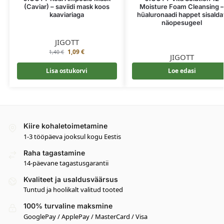
(Caviar) – saviidi mask koos
Moisture Foam Cleansing 
kaaviariaga
hüaluronaadi happet sisalda
näopesugeel
JIGOTT
1,09
€
1,40
€
JIGOTT
Lisa ostukorvi
Loe edasi
Kiire kohaletoimetamine
1-3 tööpäeva jooksul kogu Eestis
Raha tagastamine
14-päevane tagastusgarantii
Kvaliteet ja usaldusväärsus
Tuntud ja hoolikalt valitud tooted
100% turvaline maksmine
GooglePay / ApplePay / MasterCard / Visa