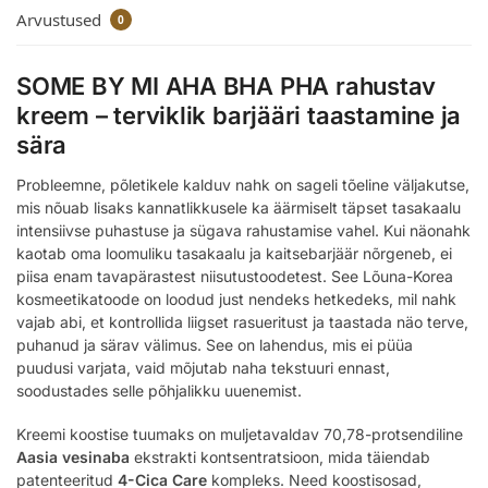
Arvustused
0
SOME BY MI AHA BHA PHA rahustav
kreem – terviklik barjääri taastamine ja
sära
Probleemne, põletikele kalduv nahk on sageli tõeline väljakutse,
mis nõuab lisaks kannatlikkusele ka äärmiselt täpset tasakaalu
intensiivse puhastuse ja sügava rahustamise vahel. Kui näonahk
kaotab oma loomuliku tasakaalu ja kaitsebarjäär nõrgeneb, ei
piisa enam tavapärastest niisutustoodetest. See Lõuna-Korea
kosmeetikatoode on loodud just nendeks hetkedeks, mil nahk
vajab abi, et kontrollida liigset rasueritust ja taastada näo terve,
puhanud ja särav välimus. See on lahendus, mis ei püüa
puudusi varjata, vaid mõjutab naha tekstuuri ennast,
soodustades selle põhjalikku uuenemist.
Kreemi koostise tuumaks on muljetavaldav 70,78-protsendiline
Aasia vesinaba
ekstrakti kontsentratsioon, mida täiendab
patenteeritud
4-Cica Care
kompleks. Need koostisosad,