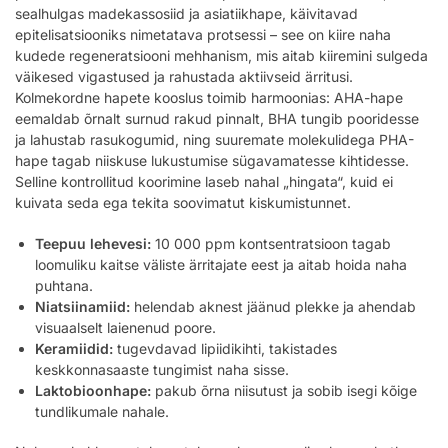
sealhulgas madekassosiid ja asiatiikhape, käivitavad
epitelisatsiooniks nimetatava protsessi – see on kiire naha
kudede regeneratsiooni mehhanism, mis aitab kiiremini sulgeda
väikesed vigastused ja rahustada aktiivseid ärritusi.
Kolmekordne hapete kooslus toimib harmoonias: AHA-hape
eemaldab õrnalt surnud rakud pinnalt, BHA tungib pooridesse
ja lahustab rasukogumid, ning suuremate molekulidega PHA-
hape tagab niiskuse lukustumise sügavamatesse kihtidesse.
Selline kontrollitud koorimine laseb nahal „hingata“, kuid ei
kuivata seda ega tekita soovimatut kiskumistunnet.
Teepuu lehevesi:
10 000 ppm kontsentratsioon tagab
loomuliku kaitse väliste ärritajate eest ja aitab hoida naha
puhtana.
Niatsiinamiid:
helendab aknest jäänud plekke ja ahendab
visuaalselt laienenud poore.
Keramiidid:
tugevdavad lipiidikihti, takistades
keskkonnasaaste tungimist naha sisse.
Laktobioonhape:
pakub õrna niisutust ja sobib isegi kõige
tundlikumale nahale.