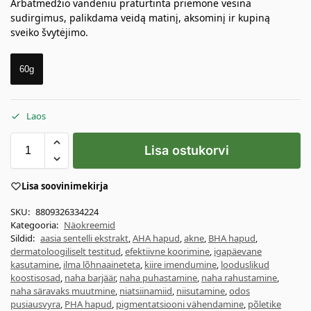
Arbatmedžio vandeniu praturtinta priemonė vėsina
sudirgimus, palikdama veidą matinį, aksominį ir kupiną
sveiko švytėjimo.
60g
Laos
Lisa ostukorvi
Lisa soovinimekirja
SKU:
8809326334224
Kategooria:
Näokreemid
Sildid:
aasia sentelli ekstrakt
,
AHA hapud
,
akne
,
BHA hapud
,
dermatoloogiliselt testitud
,
efektiivne koorimine
,
igapäevane
kasutamine
,
ilma lõhnaaineteta
,
kiire imendumine
,
looduslikud
koostisosad
,
naha barjäär
,
naha puhastamine
,
naha rahustamine
,
naha säravaks muutmine
,
niatsiinamiid
,
niisutamine
,
odos
pusiausvyra
,
PHA hapud
,
pigmentatsiooni vähendamine
,
põletike