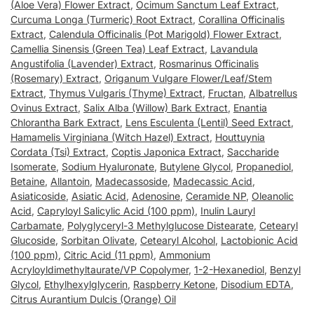
(Aloe Vera) Flower Extract
,
Ocimum Sanctum Leaf Extract
,
Curcuma Longa (Turmeric) Root Extract
,
Corallina Officinalis
Extract
,
Calendula Officinalis (Pot Marigold) Flower Extract
,
Camellia Sinensis (Green Tea) Leaf Extract
,
Lavandula
Angustifolia (Lavender) Extract
,
Rosmarinus Officinalis
(Rosemary) Extract
,
Origanum Vulgare Flower/Leaf/Stem
Extract
,
Thymus Vulgaris (Thyme) Extract
,
Fructan
,
Albatrellus
Ovinus Extract
,
Salix Alba (Willow) Bark Extract
,
Enantia
Chlorantha Bark Extract
,
Lens Esculenta (Lentil) Seed Extract
,
Hamamelis Virginiana (Witch Hazel) Extract
,
Houttuynia
Cordata (Tsi) Extract
,
Coptis Japonica Extract
,
Saccharide
Isomerate
,
Sodium Hyaluronate
,
Butylene Glycol
,
Propanediol
,
Betaine
,
Allantoin
,
Madecassoside
,
Madecassic Acid
,
Asiaticoside
,
Asiatic Acid
,
Adenosine
,
Ceramide NP
,
Oleanolic
Acid
,
Capryloyl Salicylic Acid (100 ppm)
,
Inulin Lauryl
Carbamate
,
Polyglyceryl-3 Methylglucose Distearate
,
Cetearyl
Glucoside
,
Sorbitan Olivate
,
Cetearyl Alcohol
,
Lactobionic Acid
(100 ppm)
,
Citric Acid (11 ppm)
,
Ammonium
Acryloyldimethyltaurate/VP Copolymer
,
1-2-Hexanediol
,
Benzyl
Glycol
,
Ethylhexylglycerin
,
Raspberry Ketone
,
Disodium EDTA
,
Citrus Aurantium Dulcis (Orange) Oil