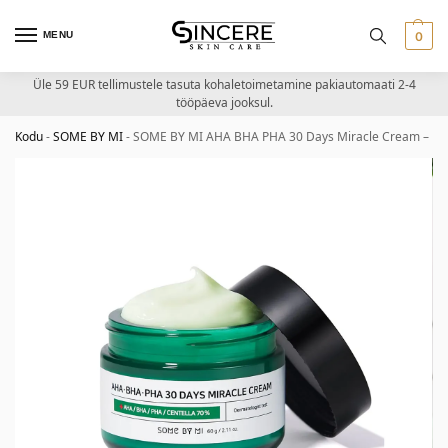
MENU
0
Üle 59 EUR tellimustele tasuta kohaletoimetamine pakiautomaati 2-4
tööpäeva jooksul.
Kodu
-
SOME BY MI
-
SOME BY MI AHA BHA PHA 30 Days Miracle Cream – koo