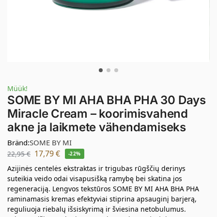
Müük!
SOME BY MI AHA BHA PHA 30 Days
Miracle Cream – koorimisvahend
akne ja laikmete vähendamiseks
Bränd:
SOME BY MI
17,79
€
22,95
€
-22%
Azijinės centelės ekstraktas ir trigubas rūgščių derinys
suteikia veido odai visapusišką ramybę bei skatina jos
regeneraciją. Lengvos tekstūros SOME BY MI AHA BHA PHA
raminamasis kremas efektyviai stiprina apsauginį barjerą,
reguliuoja riebalų išsiskyrimą ir šviesina netobulumus.