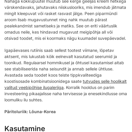
Nahaga kokkupuutel muutub see kerge geeljas kreem hetkega
värskendavaks, jahutavaks niiskuslooriks, mis imendub jätmata
mingit kleepuvat või rasket rasvast jälge. Peen piparmündi
aroom lisab mugavustunnet ning nahk muutub pärast
pealekandmist sametiseks ja matiks. See on eriti väärtuslik
omadus neile, kes hindavad mugavust meigipõhja all või
otsivad toodet, mis ei koormaks nägu kuumadel suvepäevadel.
Igapäevases rutiinis saab sellest tootest viimane, lõpetav
aktsent, mis lukustab kõik eelnevalt kasutatud seerumid ja
toonikud. Regulaarsel hommikusel ja õhtusel kasutamisel aitab
see stabiliseerida naha seisundit ja annab sellele ühtluse.
Avastada seda toodet koos teiste tippkvaliteediga
koostisosade kombinatsioonidega saate
tutvudes selle hoolikalt
valitud veebipõhise ilugaleriiga
. Korralik hooldus on parim
investeering pikaajalisse naha tervisesse ja enesekindlusse oma
loomuliku ilu suhtes.
Päritoluriik: Lõuna-Korea
Kasutamine