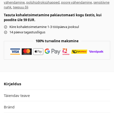
vähendamine
,
polühüdroksühapped
,
poore vähendamine
,
sensitiivne
nahk
,
teepuu õli
Tasuta kohaletoimetamine pakiautomaati kogu Eestis, kui
poodite üle 59 EUR.
Kiire kohaletoimetamine 1-3 tööpäeva jooksul
14 päeva tagastusõigus
100% turvaline maksmine
Kirjeldus
Täiendav teave
Bränd