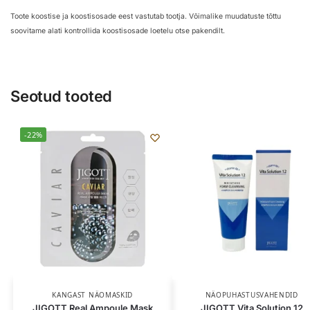
Toote koostise ja koostisosade eest vastutab tootja. Võimalike muudatuste tõttu
soovitame alati kontrollida koostisosade loetelu otse pakendilt.
Seotud tooted
-22%
KANGAST NÄOMASKID
NÄOPUHASTUSVAHENDID
JIGOTT Real Ampoule Mask
JIGOTT Vita Solution 12