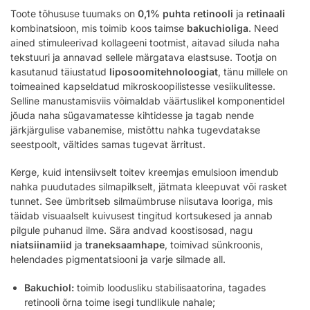
Toote tõhususe tuumaks on
0,1% puhta retinooli
ja
retinaali
kombinatsioon, mis toimib koos taimse
bakuchioliga
. Need
ained stimuleerivad kollageeni tootmist, aitavad siluda naha
tekstuuri ja annavad sellele märgatava elastsuse. Tootja on
kasutanud täiustatud
liposoomitehnoloogiat
, tänu millele on
toimeained kapseldatud mikroskoopilistesse vesiikulitesse.
Selline manustamisviis võimaldab väärtuslikel komponentidel
jõuda naha sügavamatesse kihtidesse ja tagab nende
järkjärgulise vabanemise, mistõttu nahka tugevdatakse
seestpoolt, vältides samas tugevat ärritust.
Kerge, kuid intensiivselt toitev kreemjas emulsioon imendub
nahka puudutades silmapilkselt, jätmata kleepuvat või rasket
tunnet. See ümbritseb silmaümbruse niisutava looriga, mis
täidab visuaalselt kuivusest tingitud kortsukesed ja annab
pilgule puhanud ilme. Sära andvad koostisosad, nagu
niatsiinamiid
ja
traneksaamhape
, toimivad sünkroonis,
helendades pigmentatsiooni ja varje silmade all.
Bakuchiol:
toimib loodusliku stabilisaatorina, tagades
retinooli õrna toime isegi tundlikule nahale;