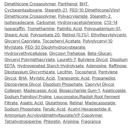
Dimethicone Crosspolymer
,
Panthenol
,
BHT
,
Cyclopentasiloxane
,
Steareth-21
,
PEG-10 Dimethicone/Vinyl
Dimethicone Crosspolymer
,
Polyacrylamide
,
Steareth-2
,
Isohexadecane
,
Carbomer
,
Hydroxyacetophenone
,
C13-14
Isoparaffin
,
Tromethamine
,
Palmitic Acid
,
Polyquaternium-51
,
Stearic Acid
,
Polysorbate 20
,
Retinol (0.1%)
,
Ethylhexylglycerin
,
Glyceryl Caprylate
,
Tocopheryl Acetate
,
Polyglyceryl-10
Myristate
,
PEG-30 Dipolyhydroxystearate
,
Hydroxyethylcellulose
,
Glycosyl Trehalose
,
Beta-Glucan
,
Glyceryl Polymethacrylate
,
Laureth-7
,
Butylene Glycol
,
Disodium
EDTA
,
Hydrogenated Starch Hydrolysate
,
Adenosine
,
Raffinose
,
Dipotassium Glycyrrhizate
,
Lecithin
,
Tocopherol
,
Pentylene
Glycol
,
BHA
,
Myristic Acid
,
Tranexamic Acid
,
Propanediol
,
Dipropylene Glycol
,
Disodium Phosphate
,
Caprylyl Glycol
,
Collagen
,
Madecassic Acid
,
Biosaccharide Gum-1
,
Asiaticoside
,
Sodium Palmitoyl Proline
,
Leuconostoc/Radish Root Ferment
Filtrate
,
Asiatic Acid
,
Glutathione
,
Retinal
,
Madecassoside
,
Sodium Phosphate
,
Ferulic Acid
,
Acetyl Hexapeptide-8
,
Ammonium Acryloyldimethyltaurate/VP Copolymer
,
Tetrahydropiperine
,
Phloretin
,
Arginine
,
Fragrance