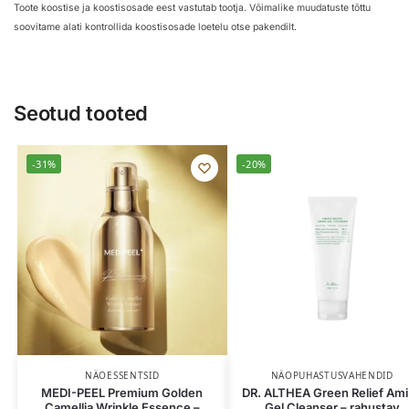
Toote koostise ja koostisosade eest vastutab tootja. Võimalike muudatuste tõttu
soovitame alati kontrollida koostisosade loetelu otse pakendilt.
Seotud tooted
-31%
-20%
NÄOESSENTSID
NÄOPUHASTUSVAHENDID
MEDI-PEEL Premium Golden
DR. ALTHEA Green Relief Am
Camellia Wrinkle Essence –
Gel Cleanser – rahustav