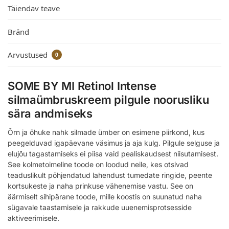
Täiendav teave
Bränd
Arvustused
0
SOME BY MI Retinol Intense
silmaümbruskreem pilgule noorusliku
sära andmiseks
Õrn ja õhuke nahk silmade ümber on esimene piirkond, kus
peegelduvad igapäevane väsimus ja aja kulg. Pilgule selguse ja
elujõu tagastamiseks ei piisa vaid pealiskaudsest niisutamisest.
See kolmetoimeline toode on loodud neile, kes otsivad
teaduslikult põhjendatud lahendust tumedate ringide, peente
kortsukeste ja naha prinkuse vähenemise vastu. See on
äärmiselt sihipärane toode, mille koostis on suunatud naha
sügavale taastamisele ja rakkude uuenemisprotsesside
aktiveerimisele.