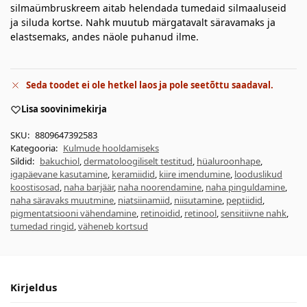
silmaümbruskreem aitab helendada tumedaid silmaaluseid
ja siluda kortse. Nahk muutub märgatavalt säravamaks ja
elastsemaks, andes näole puhanud ilme.
Seda toodet ei ole hetkel laos ja pole seetõttu saadaval.
Lisa soovinimekirja
SKU:
8809647392583
Kategooria:
Kulmude hooldamiseks
Sildid:
bakuchiol
,
dermatoloogiliselt testitud
,
hüaluroonhape
,
igapäevane kasutamine
,
keramiidid
,
kiire imendumine
,
looduslikud
koostisosad
,
naha barjäär
,
naha noorendamine
,
naha pinguldamine
,
naha säravaks muutmine
,
niatsiinamiid
,
niisutamine
,
peptiidid
,
pigmentatsiooni vähendamine
,
retinoidid
,
retinool
,
sensitiivne nahk
,
tumedad ringid
,
väheneb kortsud
Kirjeldus