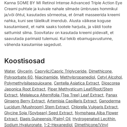
Kanna SOME BY MI Retinol Intense Advanced Triple Action Eye
Creami puhtale ja kuivale nahale silmade ümbruses hommikul
ja/või õhtul, kasutades sõrmeotsa, et õrnalt masseerida kreemi
nahka, kuni see täielikult imendub. Alusta väikese koguse
kasutamisest, et nahk saaks tootele harjuda, ja väldi toote
sattumist silma. Soovitatav on kasutada kreemi pidevalt, et
saavutada parimaid tulemusi. Kui tekib ebamugavustunne,
vähenda kasutamise sagedust.
Koostisosad
Water
,
Glycerin
,
Caprylic/Capric Triglyceride
,
Dimethicone
,
Polysorbate 60
,
Niacinamide
,
Methylpropanediol
,
Cetyl Alcohol
,
Polymethylsilsesquioxane
,
Centella Asiatica Extract
,
Dioscorea
Japonica Root Extract
,
Piper Methysticum Leaf/Root/Stem
Extract
,
Melaleuca Alternifolia (Tea Tree) Leaf Extract
,
Panax
Ginseng Berry Extract
,
Artemisia Capillaris Extract
,
Ganoderma
Lucidum (Mushroom) Stem Extract
,
Chlorella Vulgaris Extract
,
Glycine Soja (Soybean) Seed Extract
,
Nymphaea Alba Flower
Extract
,
Elaeis Guineensis (Palm) Oil
,
Hydrogenated Lecithin
,
Sodium Hyaluronate
,
1-2-Hexanediol
,
Dimethicone/Vinyl