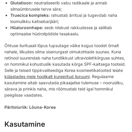
Glutatioon:
neutraliseerib vabu radikaale ja annab
silmaümbrusele terve sära;
Truecica kompleks:
rahustab ärritusi ja tugevdab naha
loomulikku kaitsebarjääri;
Hüaluroonhape:
seob niiskust rakkudesse ja säilitab
optimaalse hüdrolipiidide tasakaalu.
Õhtuse ilurituaali lõpus tupsutage väike kogus toodet õrnalt
nahale, liikudes silma sisenurgast oimukohtade suunas. Kuna
retinool suurendab naha tundlikkust ultraviolettkiirguse suhtes,
on hommikul kohustuslik kasutada kõrge SPF-kaitsega tooteid.
Selle ja teised tippkvaliteediga Korea kosmeetikatooted leiate
külastades meie hoolikalt kureeritud iluruumi
. Regulaarne
kasutamine aitab saavutada pikaajalise tulemuse – noorusliku,
särava ja prinkis naha, mis rõõmustab teid igal hommikul
peeglisse vaadates.
Päritoluriik: Lõuna-Korea
Kasutamine