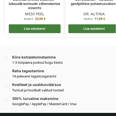
luksuslik kortsude vähendamise
geelipõhine puhastusvahen
essents
MEDI PEEL
DR. ALTHEA
24,89
€
11,89
€
35,89
€
14,89
€
Lisa ostukorvi
Lisa ostukorvi
Kiire kohaletoimetamine
1-3 tööpäeva jooksul kogu Eestis
Raha tagastamine
14-päevane tagastusgarantii
Kvaliteet ja usaldusväärsus
Tuntud ja hoolikalt valitud tooted
100% turvaline maksmine
GooglePay / ApplePay / MasterCard / Visa