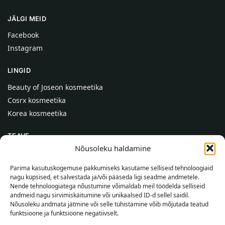
JÄLGI MEID
Facebook
Instagram
LINGID
Beauty of Joseon kosmeetika
Cosrx kosmeetika
Korea kosmeetika
TEAVE
Nõusoleku haldamine
Meist
Kontaktid
Parima kasutuskogemuse pakkumiseks kasutame selliseid tehnoloogiaid
nagu küpsised, et salvestada ja/või pääseda ligi seadme andmetele.
Abi
Nende tehnoloogiatega nõustumine võimaldab meil töödelda selliseid
andmeid nagu sirvimiskäitumine või unikaalsed ID-d sellel saidil.
TEAVE OSTJALE
Nõusoleku andmata jätmine või selle tühistamine võib mõjutada teatud
funktsioone ja funktsioone negatiivselt.
Tarnetingimused