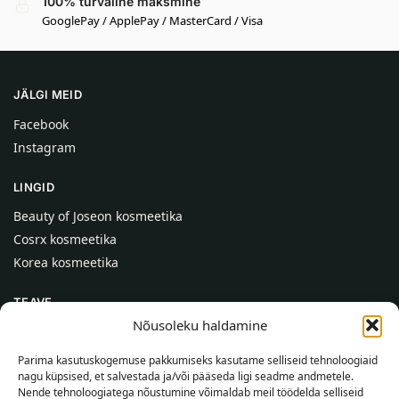
100% turvaline maksmine
GooglePay / ApplePay / MasterCard / Visa
JÄLGI MEID
Facebook
Instagram
LINGID
Beauty of Joseon kosmeetika
Cosrx kosmeetika
Korea kosmeetika
TEAVE
Nõusoleku haldamine
Meist
Kontaktid
Parima kasutuskogemuse pakkumiseks kasutame selliseid tehnoloogiaid
nagu küpsised, et salvestada ja/või pääseda ligi seadme andmetele.
Abi
Nende tehnoloogiatega nõustumine võimaldab meil töödelda selliseid