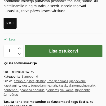
probiootikumidega puhastab peanahka tõhusalt, samas kui
niatsiinamiid ning muraka ja seedri noodid tagavad
luksusliku, terve päeva kestva värskuse.
500ml
Laos
Lisa ostukorvi
Lisa soovinimekirja
SKU:
8809450014375
Kategooria:
Šampoonid
Sildid:
amino rūgštys
,
elastingumo gerinimas
,
igapäevane
kasutamine
,
juuste tugevdamine
,
naha tasakaal
,
normaalne nahk
,
pantenool
,
peanaha hooldus
,
ploniems plaukams
,
stiprinantis
šampūnas
Tasuta kohaletoimetamine pakiautomaati kogu Eestis, kui