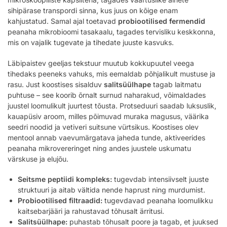
sihipärase transpordi sinna, kus juus on kõige enam
kahjustatud. Samal ajal toetavad
probiootilised fermendid
peanaha mikrobioomi tasakaalu, tagades tervisliku keskkonna,
mis on vajalik tugevate ja tihedate juuste kasvuks.
Läbipaistev geeljas tekstuur muutub kokkupuutel veega
tihedaks peeneks vahuks, mis eemaldab põhjalikult mustuse ja
rasu. Just koostises sisalduv
salitsüülhape
tagab laitmatu
puhtuse – see koorib õrnalt surnud naharakud, võimaldades
juustel loomulikult juurtest tõusta. Protseduuri saadab luksuslik,
kauapüsiv aroom, milles põimuvad muraka magusus, väärika
seedri noodid ja vetiveri suitsune vürtsikus. Koostises olev
mentool annab vaevumärgatava jaheda tunde, aktiveerides
peanaha mikrovereringet ning andes juustele uskumatu
värskuse ja elujõu.
Seitsme peptiidi kompleks:
tugevdab intensiivselt juuste
struktuuri ja aitab vältida nende haprust ning murdumist.
Probiootilised filtraadid:
tugevdavad peanaha loomulikku
kaitsebarjääri ja rahustavad tõhusalt ärritusi.
Salitsüülhape:
puhastab tõhusalt poore ja tagab, et juuksed