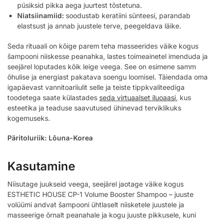
püsiksid pikka aega juurtest tõstetuna.
Niatsiinamiid:
soodustab keratiini sünteesi, parandab
elastsust ja annab juustele terve, peegeldava läike.
Seda rituaali on kõige parem teha masseerides väike kogus
šampooni niiskesse peanahka, lastes toimeainetel imenduda ja
seejärel loputades kõik leige veega. See on esimene samm
õhulise ja energiast pakatava soengu loomisel. Täiendada oma
igapäevast vannitoariiulit selle ja teiste tippkvaliteediga
toodetega saate külastades
seda virtuaalset iluoaasi
, kus
esteetika ja teaduse saavutused ühinevad terviklikuks
kogemuseks.
Päritoluriik: Lõuna-Korea
Kasutamine
Niisutage juukseid veega, seejärel jaotage väike kogus
ESTHETIC HOUSE CP-1 Volume Booster Shampoo – juuste
volüümi andvat šampooni ühtlaselt niisketele juustele ja
masseerige õrnalt peanahale ja kogu juuste pikkusele, kuni