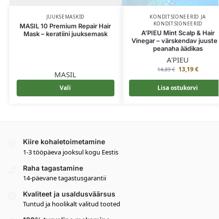
JUUKSEMASKID
KONDITSIONEERID JA
KONDITSIONEERID
MASIL 10 Premium Repair Hair
A’PIEU Mint Scalp & Hair
Mask – keratiini juuksemask
Vinegar – värskendav juuste 
peanaha äädikas
A'PIEU
13,19
€
14,89
€
MASIL
Vali
Lisa ostukorvi
Kiire kohaletoimetamine
1-3 tööpäeva jooksul kogu Eestis
Raha tagastamine
14-päevane tagastusgarantii
Kvaliteet ja usaldusväärsus
Tuntud ja hoolikalt valitud tooted