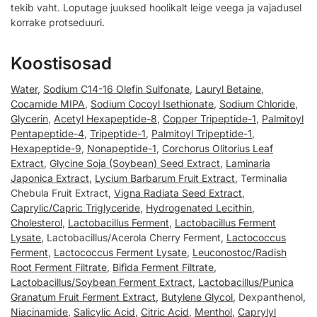
tekib vaht. Loputage juuksed hoolikalt leige veega ja vajadusel
korrake protseduuri.
Koostisosad
Water
,
Sodium C14-16 Olefin Sulfonate
,
Lauryl Betaine
,
Cocamide MIPA
,
Sodium Cocoyl Isethionate
,
Sodium Chloride
,
Glycerin
,
Acetyl Hexapeptide-8
,
Copper Tripeptide-1
,
Palmitoyl
Pentapeptide-4
,
Tripeptide-1
,
Palmitoyl Tripeptide-1
,
Hexapeptide-9
,
Nonapeptide-1
,
Corchorus Olitorius Leaf
Extract
,
Glycine Soja (Soybean) Seed Extract
,
Laminaria
Japonica Extract
,
Lycium Barbarum Fruit Extract
, Terminalia
Chebula Fruit Extract,
Vigna Radiata Seed Extract
,
Caprylic/Capric Triglyceride
,
Hydrogenated Lecithin
,
Cholesterol
,
Lactobacillus Ferment
,
Lactobacillus Ferment
Lysate
, Lactobacillus/Acerola Cherry Ferment,
Lactococcus
Ferment
,
Lactococcus Ferment Lysate
,
Leuconostoc/Radish
Root Ferment Filtrate
,
Bifida Ferment Filtrate
,
Lactobacillus/Soybean Ferment Extract
,
Lactobacillus/Punica
Granatum Fruit Ferment Extract
,
Butylene Glycol
, Dexpanthenol,
Niacinamide
,
Salicylic Acid
,
Citric Acid
,
Menthol
,
Caprylyl