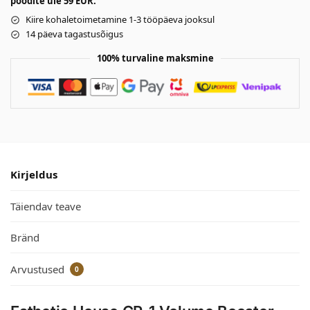
poodite üle 59 EUR.
Kiire kohaletoimetamine 1-3 tööpäeva jooksul
14 päeva tagastusõigus
100% turvaline maksmine
Kirjeldus
Täiendav teave
Bränd
Arvustused
0