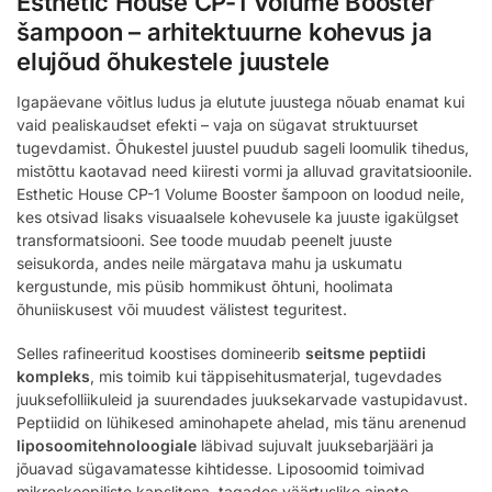
Esthetic House CP-1 Volume Booster
šampoon – arhitektuurne kohevus ja
elujõud õhukestele juustele
Igapäevane võitlus ludus ja elutute juustega nõuab enamat kui
vaid pealiskaudset efekti – vaja on sügavat struktuurset
tugevdamist. Õhukestel juustel puudub sageli loomulik tihedus,
mistõttu kaotavad need kiiresti vormi ja alluvad gravitatsioonile.
Esthetic House CP-1 Volume Booster šampoon on loodud neile,
kes otsivad lisaks visuaalsele kohevusele ka juuste igakülgset
transformatsiooni. See toode muudab peenelt juuste
seisukorda, andes neile märgatava mahu ja uskumatu
kergustunde, mis püsib hommikust õhtuni, hoolimata
õhuniiskusest või muudest välistest teguritest.
Selles rafineeritud koostises domineerib
seitsme peptiidi
kompleks
, mis toimib kui täppisehitusmaterjal, tugevdades
juuksefolliikuleid ja suurendades juuksekarvade vastupidavust.
Peptiidid on lühikesed aminohapete ahelad, mis tänu arenenud
liposoomitehnoloogiale
läbivad sujuvalt juuksebarjääri ja
jõuavad sügavamatesse kihtidesse. Liposoomid toimivad
mikroskoopiliste kapslitena, tagades väärtuslike ainete