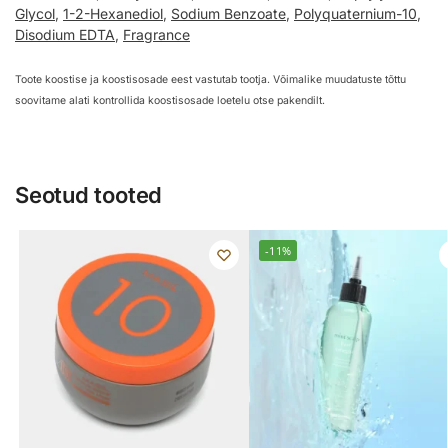
Glycol
,
1-2-Hexanediol
,
Sodium Benzoate
,
Polyquaternium-10
,
Disodium EDTA
,
Fragrance
Toote koostise ja koostisosade eest vastutab tootja. Võimalike muudatuste tõttu
soovitame alati kontrollida koostisosade loetelu otse pakendilt.
Seotud tooted
-11%