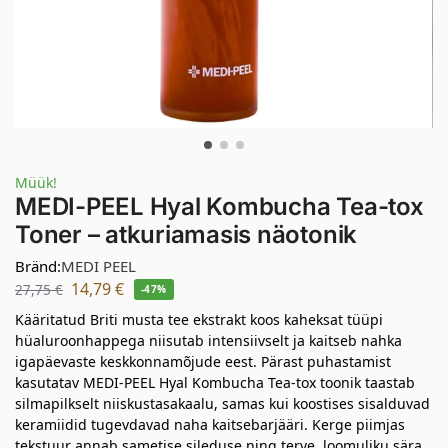
Müük!
MEDI-PEEL Hyal Kombucha Tea-tox
Toner – atkuriamasis näotonik
Bränd:
MEDI PEEL
14,79
€
27,75
€
-47%
Kääritatud Briti musta tee ekstrakt koos kaheksat tüüpi
hüaluroonhappega niisutab intensiivselt ja kaitseb nahka
igapäevaste keskkonnamõjude eest. Pärast puhastamist
kasutatav MEDI-PEEL Hyal Kombucha Tea-tox toonik taastab
silmapilkselt niiskustasakaalu, samas kui koostises sisalduvad
keramiidid tugevdavad naha kaitsebarjääri. Kerge piimjas
tekstuur annab sametise sileduse ning terve, loomuliku sära