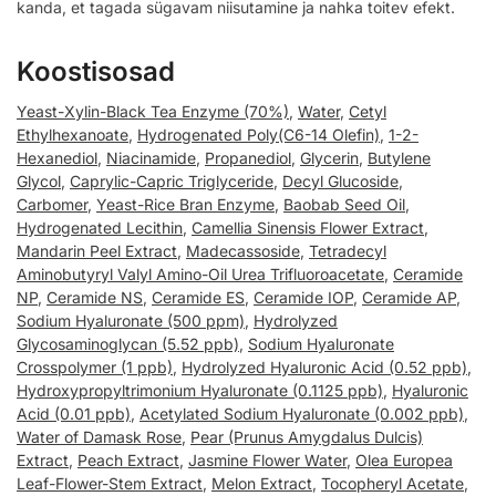
kanda, et tagada sügavam niisutamine ja nahka toitev efekt.
Koostisosad
Yeast-Xylin-Black Tea Enzyme (70%)
,
Water
,
Cetyl
Ethylhexanoate
,
Hydrogenated Poly(C6-14 Olefin)
,
1-2-
Hexanediol
,
Niacinamide
,
Propanediol
,
Glycerin
,
Butylene
Glycol
,
Caprylic-Capric Triglyceride
,
Decyl Glucoside
,
Carbomer
,
Yeast-Rice Bran Enzyme
,
Baobab Seed Oil
,
Hydrogenated Lecithin
,
Camellia Sinensis Flower Extract
,
Mandarin Peel Extract
,
Madecassoside
,
Tetradecyl
Aminobutyryl Valyl Amino-Oil Urea Trifluoroacetate
,
Ceramide
NP
,
Ceramide NS
,
Ceramide ES
,
Ceramide IOP
,
Ceramide AP
,
Sodium Hyaluronate (500 ppm)
,
Hydrolyzed
Glycosaminoglycan (5.52 ppb)
,
Sodium Hyaluronate
Crosspolymer (1 ppb)
,
Hydrolyzed Hyaluronic Acid (0.52 ppb)
,
Hydroxypropyltrimonium Hyaluronate (0.1125 ppb)
,
Hyaluronic
Acid (0.01 ppb)
,
Acetylated Sodium Hyaluronate (0.002 ppb)
,
Water of Damask Rose
,
Pear (Prunus Amygdalus Dulcis)
Extract
,
Peach Extract
,
Jasmine Flower Water
,
Olea Europea
Leaf-Flower-Stem Extract
,
Melon Extract
,
Tocopheryl Acetate
,