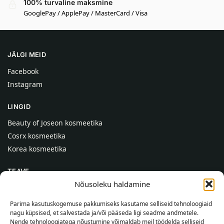
100% turvaline maksmine
GooglePay / ApplePay / MasterCard / Visa
JÄLGI MEID
Facebook
Instagram
LINGID
Beauty of Joseon kosmeetika
Cosrx kosmeetika
Korea kosmeetika
TEAVE
Nõusoleku haldamine
Meist
Kontaktid
Parima kasutuskogemuse pakkumiseks kasutame selliseid tehnoloogiaid
nagu küpsised, et salvestada ja/või pääseda ligi seadme andmetele.
Abi
Nende tehnoloogiatega nõustumine võimaldab meil töödelda selliseid