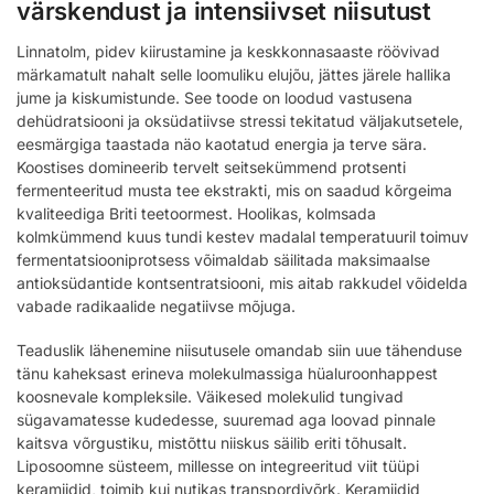
värskendust ja intensiivset niisutust
Linnatolm, pidev kiirustamine ja keskkonnasaaste röövivad
märkamatult nahalt selle loomuliku elujõu, jättes järele hallika
jume ja kiskumistunde. See toode on loodud vastusena
dehüdratsiooni ja oksüdatiivse stressi tekitatud väljakutsetele,
eesmärgiga taastada näo kaotatud energia ja terve sära.
Koostises domineerib tervelt seitsekümmend protsenti
fermenteeritud musta tee ekstrakti, mis on saadud kõrgeima
kvaliteediga Briti teetoormest. Hoolikas, kolmsada
kolmkümmend kuus tundi kestev madalal temperatuuril toimuv
fermentatsiooniprotsess võimaldab säilitada maksimaalse
antioksüdantide kontsentratsiooni, mis aitab rakkudel võidelda
vabade radikaalide negatiivse mõjuga.
Teaduslik lähenemine niisutusele omandab siin uue tähenduse
tänu kaheksast erineva molekulmassiga hüaluroonhappest
koosnevale kompleksile. Väikesed molekulid tungivad
sügavamatesse kudedesse, suuremad aga loovad pinnale
kaitsva võrgustiku, mistõttu niiskus säilib eriti tõhusalt.
Liposoomne süsteem, millesse on integreeritud viit tüüpi
keramiidid, toimib kui nutikas transpordivõrk. Keramiidid