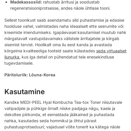
Madekassosiid:
rahustab ärritusi ja soodustab
regeneratsiooniprotsesse, andes näole ühtlase tooni.
Sellest toonikust saab asendamatu sild puhastamise ja edasise
hoolduse vahel, valmistades naha ideaalselt ette seerumite või
kreemide imendumiseks. Igapäevasel kasutamisel muutub nahk
märgatavalt vastupidavamaks välistele ärritajatele ja kiirgab
sisemist tervist. Hoolikalt oma ilu eest kanda ja avastada
kõrgeima kvaliteediga tooteid saate külastades
seda virtuaalset
ilunurka
, kus iga detail on pühendatud teie enesekindluse
tugevdamisele.
Päritoluriik: Lõuna-Korea
Kasutamine
Kandke MEDI-PEEL Hyal Kombucha Tea-tox Toner niisutavale
vatipadjale ja pühkige õrnalt niiske padjaga nägu, kaela ja
dekoltee piirkonda, et eemaldada jääkained ja puhastada
nahka, kasutades seda hommikul ja õhtul pärast
puhastusprotseduuri; vajadusel võite tonerit ka kätega näole