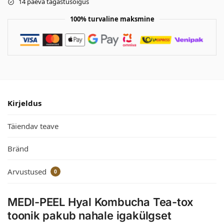
14 päeva tagastusõigus
100% turvaline maksmine
Kirjeldus
Täiendav teave
Bränd
Arvustused
0
MEDI-PEEL Hyal Kombucha Tea-tox
toonik pakub nahale igakülgset