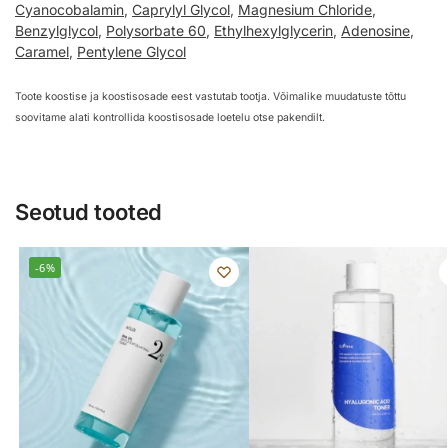
Cyanocobalamin
,
Caprylyl Glycol
,
Magnesium Chloride
,
Benzylglycol
,
Polysorbate 60
,
Ethylhexylglycerin
,
Adenosine
,
Caramel
,
Pentylene Glycol
Toote koostise ja koostisosade eest vastutab tootja. Võimalike muudatuste tõttu
soovitame alati kontrollida koostisosade loetelu otse pakendilt.
Seotud tooted
-6%