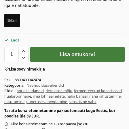
igale nahatüübile.
150ml
Laos
Lisa ostukorvi
Lisa soovinimekirja
SKU:
8809409342474
Kategooria:
Näohooldusvahendid
Sildid:
antioksüdandid
,
detokside mõju
,
fermenteeritud koostisosad
,
hüaluroonhape
,
ilma lõhnaaineteta
,
naha barjäär
,
naha rahustamine
,
niisutamine
,
punetuse vähendamine
,
sensitiivne nahk
Tasuta kohaletoimetamine pakiautomaati kogu Eestis, kui
poodite üle 59 EUR.
Kiire kohaletoimetamine 1-3 tööpäeva jooksul