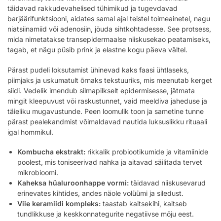
täidavad rakkudevahelised tühimikud ja tugevdavad
barjäärifunktsiooni, aidates samal ajal teistel toimeainetel, nagu
niatsiinamiid või adenosiin, jõuda sihtkohtadesse. See protsess,
mida nimetatakse transepidermaalse niiskusekao peatamiseks,
tagab, et nägu püsib prink ja elastne kogu päeva vältel.
Pärast pudeli loksutamist ühinevad kaks faasi ühtlaseks,
piimjaks ja uskumatult õrnaks tekstuuriks, mis meenutab kerget
siidi. Vedelik imendub silmapilkselt epidermisesse, jätmata
mingit kleepuvust või raskustunnet, vaid meeldiva jaheduse ja
täieliku mugavustunde. Peen loomulik toon ja sametine tunne
pärast pealekandmist võimaldavad nautida luksuslikku rituaali
igal hommikul.
Kombucha ekstrakt:
rikkalik probiootikumide ja vitamiinide
poolest, mis toniseerivad nahka ja aitavad säilitada tervet
mikrobioomi.
Kaheksa hüaluroonhappe vormi:
täidavad niiskusevarud
erinevates kihtides, andes näole volüümi ja siledust.
Viie keramiidi kompleks:
taastab kaitsekihi, kaitseb
tundlikkuse ja keskkonnategurite negatiivse mõju eest.