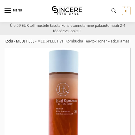
MENU
0
Üle 59 EUR tellimustele tasuta kohaletoimetamine pakiautomaati 2-4
tööpäeva jooksul.
Kodu
-
MEDI PEEL
-
MEDI-PEEL Hyal Kombucha Tea-tox Toner – atkuriamasis n