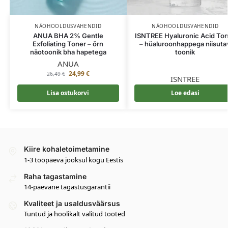
NÄOHOOLDUSVAHENDID
NÄOHOOLDUSVAHENDID
ANUA BHA 2% Gentle
ISNTREE Hyaluronic Acid To
Exfoliating Toner – õrn
– hüaluroonhappega niisuta
näotoonik bha hapetega
toonik
ANUA
24,99
€
26,49
€
ISNTREE
Lisa ostukorvi
Loe edasi
Kiire kohaletoimetamine
1-3 tööpäeva jooksul kogu Eestis
Raha tagastamine
14-päevane tagastusgarantii
Kvaliteet ja usaldusväärsus
Tuntud ja hoolikalt valitud tooted