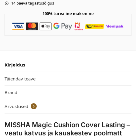
14 päeva tagastusõigus
100% turvaline maksmine
Kirjeldus
Täiendav teave
Bränd
Arvustused
0
MISSHA Magic Cushion Cover Lasting –
veatu katvus ja kauakestev poolmatt