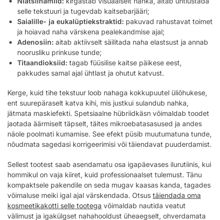
Niatsiinamiid:
kirgastab visuaalselt nahka, aitab ühtlustada
selle tekstuuri ja tugevdab kaitsebarjääri;
Saialille- ja eukalüptiekstraktid:
pakuvad rahustavat toimet
ja hoiavad naha värskena pealekandmise ajal;
Adenosiin:
aitab aktiivselt säilitada naha elastsust ja annab
noorusliku prinkuse tunde;
Titaandioksiid:
tagab füüsilise kaitse päikese eest,
pakkudes samal ajal ühtlast ja ohutut katvust.
Kerge, kuid tihe tekstuur loob nahaga kokkupuutel üliõhukese,
ent suurepäraselt katva kihi, mis justkui sulandub nahka,
jätmata maskiefekti. Spetsiaalne hübriidkäsn võimaldab toodet
jaotada äärmiselt täpselt, täites mikroebatasasused ja andes
näole poolmati kumamise. See efekt püsib muutumatuna tunde,
nõudmata sagedasi korrigeerimisi või täiendavat puuderdamist.
Sellest tootest saab asendamatu osa igapäevases ilurutiinis, kui
hommikul on vaja kiiret, kuid professionaalset tulemust. Tänu
kompaktsele pakendile on seda mugav kaasas kanda, tagades
võimaluse meiki igal ajal värskendada. Otsus
täiendada oma
kosmeetikakotti selle tootega
võimaldab nautida veatut
välimust ja igakülgset nahahooldust üheaegselt, ohverdamata