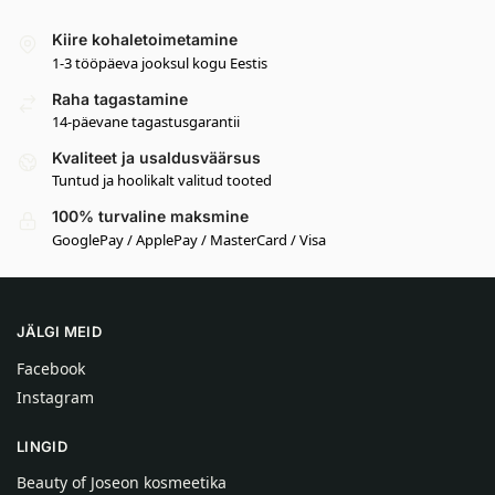
Kiire kohaletoimetamine
1-3 tööpäeva jooksul kogu Eestis
Raha tagastamine
14-päevane tagastusgarantii
Kvaliteet ja usaldusväärsus
Tuntud ja hoolikalt valitud tooted
100% turvaline maksmine
GooglePay / ApplePay / MasterCard / Visa
JÄLGI MEID
Facebook
Instagram
LINGID
Beauty of Joseon kosmeetika