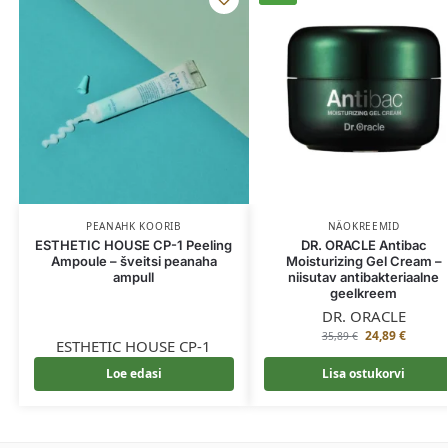
PEANAHK KOORIB
NÄOKREEMID
ESTHETIC HOUSE CP-1 Peeling
DR. ORACLE Antibac
Ampoule – šveitsi peanaha
Moisturizing Gel Cream –
ampull
niisutav antibakteriaalne
geelkreem
DR. ORACLE
24,89
€
35,89
€
ESTHETIC HOUSE CP-1
Loe edasi
Lisa ostukorvi