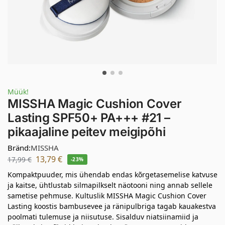
Müük!
MISSHA Magic Cushion Cover
Lasting SPF50+ PA+++ #21 –
pikaajaline peitev meigipõhi
Bränd:
MISSHA
13,79
€
17,99
€
-23%
Kompaktpuuder, mis ühendab endas kõrgetasemelise katvuse
ja kaitse, ühtlustab silmapilkselt näotooni ning annab sellele
sametise pehmuse. Kultuslik MISSHA Magic Cushion Cover
Lasting koostis bambusevee ja ränipulbriga tagab kauakestva
poolmati tulemuse ja niisutuse. Sisalduv niatsiinamiid ja