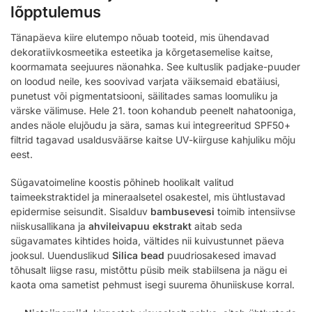
lõpptulemus
Tänapäeva kiire elutempo nõuab tooteid, mis ühendavad
dekoratiivkosmeetika esteetika ja kõrgetasemelise kaitse,
koormamata seejuures näonahka. See kultuslik padjake-puuder
on loodud neile, kes soovivad varjata väiksemaid ebatäiusi,
punetust või pigmentatsiooni, säilitades samas loomuliku ja
värske välimuse. Hele 21. toon kohandub peenelt nahatooniga,
andes näole elujõudu ja sära, samas kui integreeritud SPF50+
filtrid tagavad usaldusväärse kaitse UV-kiirguse kahjuliku mõju
eest.
Sügavatoimeline koostis põhineb hoolikalt valitud
taimeekstraktidel ja mineraalsetel osakestel, mis ühtlustavad
epidermise seisundit. Sisalduv
bambusevesi
toimib intensiivse
niiskusallikana ja
ahvileivapuu ekstrakt
aitab seda
sügavamates kihtides hoida, vältides nii kuivustunnet päeva
jooksul. Uuenduslikud
Silica bead
puudriosakesed imavad
tõhusalt liigse rasu, mistõttu püsib meik stabiilsena ja nägu ei
kaota oma sametist pehmust isegi suurema õhuniiskuse korral.