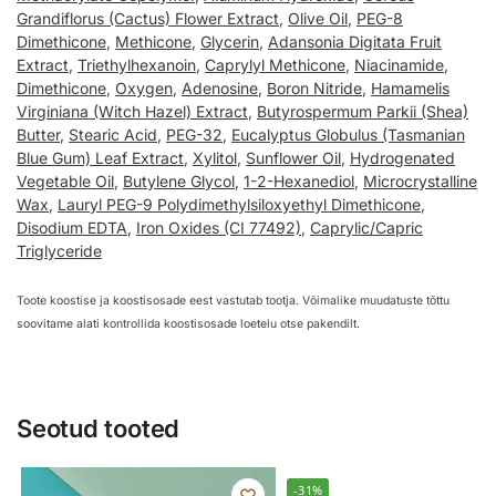
Grandiflorus (Cactus) Flower Extract
,
Olive Oil
,
PEG-8
Dimethicone
,
Methicone
,
Glycerin
,
Adansonia Digitata Fruit
Extract
,
Triethylhexanoin
,
Caprylyl Methicone
,
Niacinamide
,
Dimethicone
,
Oxygen
,
Adenosine
,
Boron Nitride
,
Hamamelis
Virginiana (Witch Hazel) Extract
,
Butyrospermum Parkii (Shea)
Butter
,
Stearic Acid
,
PEG-32
,
Eucalyptus Globulus (Tasmanian
Blue Gum) Leaf Extract
,
Xylitol
,
Sunflower Oil
,
Hydrogenated
Vegetable Oil
,
Butylene Glycol
,
1-2-Hexanediol
,
Microcrystalline
Wax
,
Lauryl PEG-9 Polydimethylsiloxyethyl Dimethicone
,
Disodium EDTA
,
Iron Oxides (CI 77492)
,
Caprylic/Capric
Triglyceride
Toote koostise ja koostisosade eest vastutab tootja. Võimalike muudatuste tõttu
soovitame alati kontrollida koostisosade loetelu otse pakendilt.
Seotud tooted
-31%