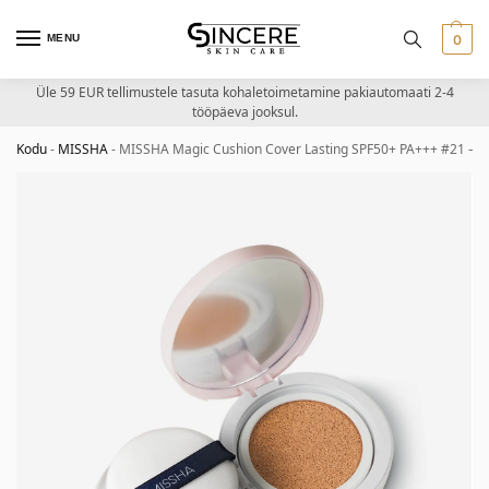
MENU
0
Üle 59 EUR tellimustele tasuta kohaletoimetamine pakiautomaati 2-4
tööpäeva jooksul.
Kodu
-
MISSHA
-
MISSHA Magic Cushion Cover Lasting SPF50+ PA+++ #21 – pik