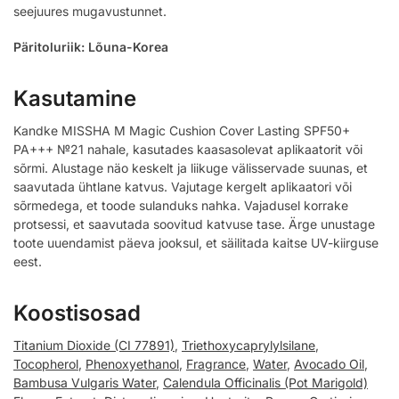
seejuures mugavustunnet.
Päritoluriik: Lõuna-Korea
Kasutamine
Kandke MISSHA M Magic Cushion Cover Lasting SPF50+
PA+++ №21 nahale, kasutades kaasasolevat aplikaatorit või
sõrmi. Alustage näo keskelt ja liikuge välisservade suunas, et
saavutada ühtlane katvus. Vajutage kergelt aplikaatori või
sõrmedega, et toode sulanduks nahka. Vajadusel korrake
protsessi, et saavutada soovitud katvuse tase. Ärge unustage
toote uuendamist päeva jooksul, et säilitada kaitse UV-kiirguse
eest.
Koostisosad
Titanium Dioxide (CI 77891)
,
Triethoxycaprylylsilane
,
Tocopherol
,
Phenoxyethanol
,
Fragrance
,
Water
,
Avocado Oil
,
Bambusa Vulgaris Water
,
Calendula Officinalis (Pot Marigold)