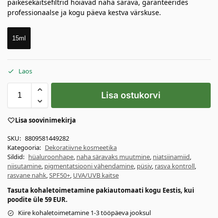
päikesekaitsefiltrid hoiavad naha särava, garanteerides
professionaalse ja kogu päeva kestva värskuse.
15ml
Laos
Lisa ostukorvi
Lisa soovinimekirja
SKU:
8809581449282
Kategooria:
Dekoratiivne kosmeetika
Sildid:
hüaluroonhape
,
naha säravaks muutmine
,
niatsiinamiid
,
niisutamine
,
pigmentatsiooni vähendamine
,
püsiv
,
rasva kontroll
,
rasvane nahk
,
SPF50+
,
UVA/UVB kaitse
Tasuta kohaletoimetamine pakiautomaati kogu Eestis, kui
poodite üle 59 EUR.
Kiire kohaletoimetamine 1-3 tööpäeva jooksul