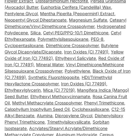
Flower Extract
,
Disteardimonium Hectorite
,
Persea Gratissima
(Avocado) Butter
,
Euphorbia Cerifera (Candelilla) Wax
,
Pentylene Glycol
,
Mentha Piperita (Peppermint) Extract
,
Neopentyl Glycol Diheptanoate
,
Magnesium Sulfate
,
Cetearyl
Dimethicone/Vinyl Dimethicone Crosspolymer
,
Hydrogenated
Polydecene
,
Silica
,
Cetyl PEG/PPG-10/1 Dimethicone
,
Cetyl
Ethylhexanoate
,
Polymethylsilsesquioxane
,
PEG-8
,
Cyclopentasiloxane
,
Dimethicone Crosspolymer
,
Butylene
Glycol Dicaprylate/Dicaprate
,
Iron Oxides (CI 77491)
,
Yellow
Oxide of Iron (CI 77492)
,
Ethylhexyl Salicylate
,
Red Oxide of
Iron (CI 77491)
,
Mineral Water
,
Vinyl Dimethicone/Methicone
Silsesquioxane Crosspolymer
,
Polyethylene
,
Black Oxide of Iron
(CI 77499)
,
Synthetic Fluorphlogopite
,
HDI/Trimethylol
Hexyllactone Crosspolymer
,
Iron Oxides (CI 77499)
,
Ethylhexylglycerin
,
Mica (CI 77019)
,
Mangifera Indica (Mango)
Seed Butter
,
Ethylhexyl Methoxycinnamate
,
Rosa Canina Fruit
Oil
,
Methyl Methacrylate Crosspolymer
,
Phenyl Trimethicone
,
Calophyllum Inophyllum Seed Oil
,
Cyclohexasiloxane
,
C12-15
Alkyl Benzoate
,
Alumina
,
Dipropylene Glycol
,
Diphenylsiloxy
Phenyl Trimethicone
,
Trimethylsiloxysilicate
,
Sorbitan
Isostearate
,
Acrylates/Stearyl Acrylate/Dimethicone
Methacrylate Copolymer
,
Aluminum Hydroxide
,
Cereus