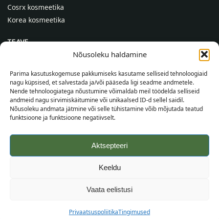
Cosrx kosmeetika
Korea kosmeetika
TEAVE
Nõusoleku haldamine
Meist
Kontaktid
Parima kasutuskogemuse pakkumiseks kasutame selliseid tehnoloogiaid
nagu küpsised, et salvestada ja/või pääseda ligi seadme andmetele.
Abi
Nende tehnoloogiatega nõustumine võimaldab meil töödelda selliseid
andmeid nagu sirvimiskäitumine või unikaalsed ID-d sellel saidil.
TEAVE OSTJALE
Nõusoleku andmata jätmine või selle tühistamine võib mõjutada teatud
funktsioone ja funktsioone negatiivselt.
Tarnetingimused
Tingimused
Aktsepteeri
Privaatsuspoliitika
Veebikaart
Keeldu
©
2026
SincereSkin.ee
Kõik õigused kaitstud.
Vaata eelistusi
Privaatsuspoliitika
Tingimused