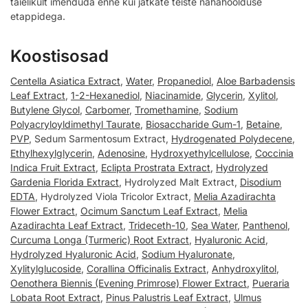
täielikult imenduda enne kui jätkate teiste nahahoolduse
etappidega.
Koostisosad
Centella Asiatica Extract
,
Water
,
Propanediol
,
Aloe Barbadensis
Leaf Extract
,
1-2-Hexanediol
,
Niacinamide
,
Glycerin
,
Xylitol
,
Butylene Glycol
,
Carbomer
,
Tromethamine
,
Sodium
Polyacryloyldimethyl Taurate
,
Biosaccharide Gum-1
,
Betaine
,
PVP
, Sedum Sarmentosum Extract,
Hydrogenated Polydecene
,
Ethylhexylglycerin
,
Adenosine
,
Hydroxyethylcellulose
,
Coccinia
Indica Fruit Extract
,
Eclipta Prostrata Extract
,
Hydrolyzed
Gardenia Florida Extract
, Hydrolyzed Malt Extract,
Disodium
EDTA
, Hydrolyzed Viola Tricolor Extract,
Melia Azadirachta
Flower Extract
,
Ocimum Sanctum Leaf Extract
,
Melia
Azadirachta Leaf Extract
,
Trideceth-10
,
Sea Water
,
Panthenol
,
Curcuma Longa (Turmeric) Root Extract
,
Hyaluronic Acid
,
Hydrolyzed Hyaluronic Acid
,
Sodium Hyaluronate
,
Xylitylglucoside
,
Corallina Officinalis Extract
,
Anhydroxylitol
,
Oenothera Biennis (Evening Primrose) Flower Extract
,
Pueraria
Lobata Root Extract
,
Pinus Palustris Leaf Extract
,
Ulmus