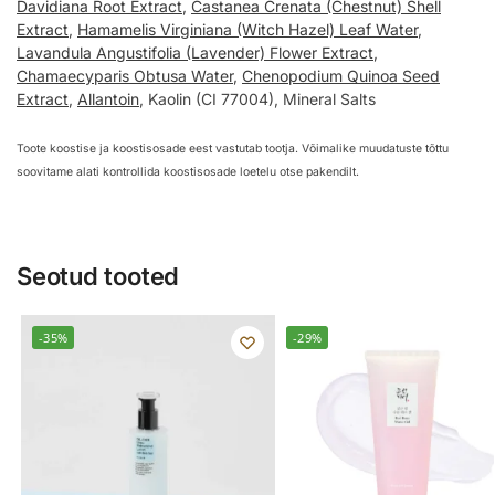
Davidiana Root Extract
,
Castanea Crenata (Chestnut) Shell
Extract
,
Hamamelis Virginiana (Witch Hazel) Leaf Water
,
Lavandula Angustifolia (Lavender) Flower Extract
,
Chamaecyparis Obtusa Water
,
Chenopodium Quinoa Seed
Extract
,
Allantoin
, Kaolin (CI 77004), Mineral Salts
Toote koostise ja koostisosade eest vastutab tootja. Võimalike muudatuste tõttu
soovitame alati kontrollida koostisosade loetelu otse pakendilt.
Seotud tooted
-35%
-29%