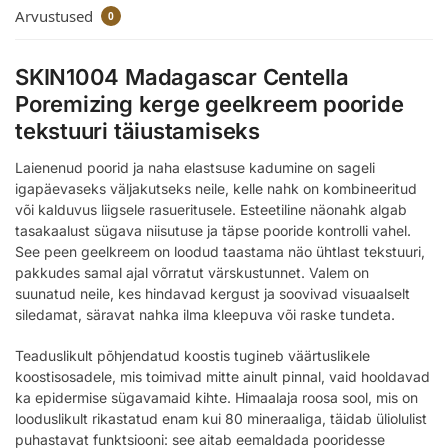
Arvustused
0
SKIN1004 Madagascar Centella
Poremizing kerge geelkreem pooride
tekstuuri täiustamiseks
Laienenud poorid ja naha elastsuse kadumine on sageli
igapäevaseks väljakutseks neile, kelle nahk on kombineeritud
või kalduvus liigsele rasueritusele. Esteetiline näonahk algab
tasakaalust sügava niisutuse ja täpse pooride kontrolli vahel.
See peen geelkreem on loodud taastama näo ühtlast tekstuuri,
pakkudes samal ajal võrratut värskustunnet. Valem on
suunatud neile, kes hindavad kergust ja soovivad visuaalselt
siledamat, säravat nahka ilma kleepuva või raske tundeta.
Teaduslikult põhjendatud koostis tugineb väärtuslikele
koostisosadele, mis toimivad mitte ainult pinnal, vaid hooldavad
ka epidermise sügavamaid kihte. Himaalaja roosa sool, mis on
looduslikult rikastatud enam kui 80 mineraaliga, täidab üliolulist
puhastavat funktsiooni: see aitab eemaldada pooridesse