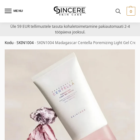
MENU
0
Üle 59 EUR tellimustele tasuta kohaletoimetamine pakiautomaati 2-4
tööpäeva jooksul.
Kodu
-
SKIN1004
-
SKIN1004 Madagascar Centella Poremizing Light Gel Crea