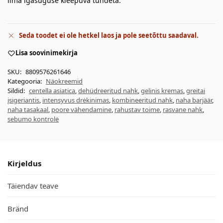
ilma igasuguse kleepuva tundeta.
Seda toodet ei ole hetkel laos ja pole seetõttu saadaval.
Lisa soovinimekirja
SKU:
8809576261646
Kategooria:
Näokreemid
Sildid:
centella asiatica
,
dehüdreeritud nahk
,
gelinis kremas
,
greitai
įsigeriantis
,
intensyvus drėkinimas
,
kombineeritud nahk
,
naha barjäär
,
naha tasakaal
,
poore vähendamine
,
rahustav toime
,
rasvane nahk
,
sebumo kontrolė
Kirjeldus
Täiendav teave
Bränd