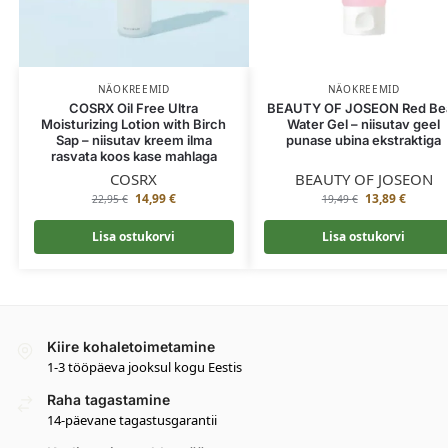
NÄOKREEMID
NÄOKREEMID
COSRX Oil Free Ultra
BEAUTY OF JOSEON Red Be
Moisturizing Lotion with Birch
Water Gel – niisutav geel
Sap – niisutav kreem ilma
punase ubina ekstraktiga
rasvata koos kase mahlaga
COSRX
BEAUTY OF JOSEON
14,99
€
13,89
€
22,95
€
19,49
€
Lisa ostukorvi
Lisa ostukorvi
Kiire kohaletoimetamine
1-3 tööpäeva jooksul kogu Eestis
Raha tagastamine
14-päevane tagastusgarantii