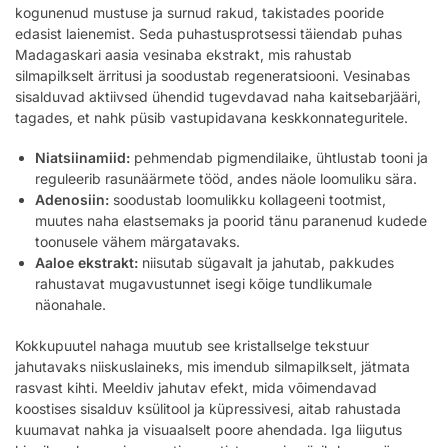
kogunenud mustuse ja surnud rakud, takistades pooride
edasist laienemist. Seda puhastusprotsessi täiendab puhas
Madagaskari aasia vesinaba ekstrakt, mis rahustab
silmapilkselt ärritusi ja soodustab regeneratsiooni. Vesinabas
sisalduvad aktiivsed ühendid tugevdavad naha kaitsebarjääri,
tagades, et nahk püsib vastupidavana keskkonnateguritele.
Niatsiinamiid:
pehmendab pigmendilaike, ühtlustab tooni ja
reguleerib rasunäärmete tööd, andes näole loomuliku sära.
Adenosiin:
soodustab loomulikku kollageeni tootmist,
muutes naha elastsemaks ja poorid tänu paranenud kudede
toonusele vähem märgatavaks.
Aaloe ekstrakt:
niisutab sügavalt ja jahutab, pakkudes
rahustavat mugavustunnet isegi kõige tundlikumale
näonahale.
Kokkupuutel nahaga muutub see kristallselge tekstuur
jahutavaks niiskuslaineks, mis imendub silmapilkselt, jätmata
rasvast kihti. Meeldiv jahutav efekt, mida võimendavad
koostises sisalduv ksülitool ja küpressivesi, aitab rahustada
kuumavat nahka ja visuaalselt poore ahendada. Iga liigutus