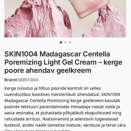
SKIN1004 Madagascar Centella
Poremizing Light Gel Cream – kerge
poore ahendav geelkreem
Bränd:
SKIN1004
Kerge niisutus ja tõhus pooride kontroll on selles
uuenduslikus koostises meisterlikult ühendatud. SKIN1004
Madagascar Centella Poremizing kerge geelkreem kasutab
pooride tekstuuri parandamiseks Himaalaja roosat soola ja
aasia vesinaba, et puhastada põhjalikult ebapuhtused ning
rahustada ärritusi. Niatsiinamiid ja adenosiin tugevdavad
kudesid, andes näole sametise matuse, värskuse ja terve sära