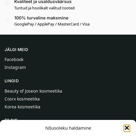
Kvaliteet ja usaldusväärsus
Tuntud ja hoolikalt valitud tooted
100% turvaline maksmine
GooglePay / ApplePay / MasterCard / Visa
JÄLGI MEID
Facebook
Instagram
LINGID
Beauty of Joseon kosmeetika
Cosrx kosmeetika
Korea kosmeetika
TEAVE
Nõusoleku haldamine
Meist