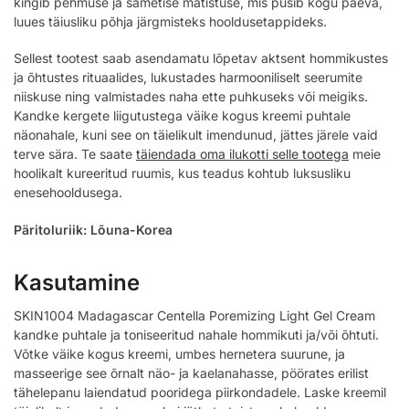
kingib pehmuse ja sametise matistuse, mis püsib kogu päeva,
luues täiusliku põhja järgmisteks hooldusetappideks.
Sellest tootest saab asendamatu lõpetav aktsent hommikustes
ja õhtustes rituaalides, lukustades harmooniliselt seerumite
niiskuse ning valmistades naha ette puhkuseks või meigiks.
Kandke kergete liigutustega väike kogus kreemi puhtale
näonahale, kuni see on täielikult imendunud, jättes järele vaid
terve sära. Te saate
täiendada oma ilukotti selle tootega
meie
hoolikalt kureeritud ruumis, kus teadus kohtub luksusliku
enesehooldusega.
Päritoluriik: Lõuna-Korea
Kasutamine
SKIN1004 Madagascar Centella Poremizing Light Gel Cream
kandke puhtale ja toniseeritud nahale hommikuti ja/või õhtuti.
Võtke väike kogus kreemi, umbes hernetera suurune, ja
masseerige see õrnalt näo- ja kaelanahasse, pöörates erilist
tähelepanu laiendatud pooridega piirkondadele. Laske kreemil