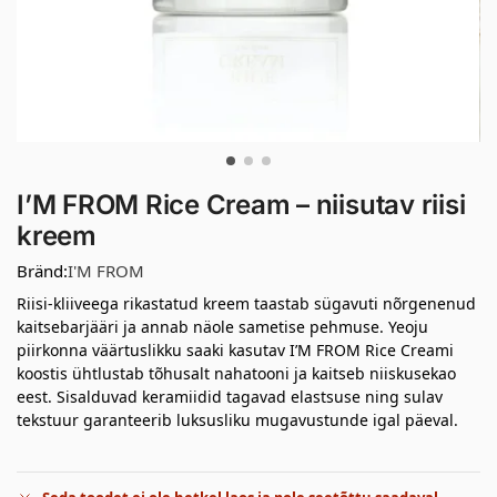
I’M FROM Rice Cream – niisutav riisi
kreem
Bränd:
I'M FROM
Riisi-kliiveega rikastatud kreem taastab sügavuti nõrgenenud
kaitsebarjääri ja annab näole sametise pehmuse. Yeoju
piirkonna väärtuslikku saaki kasutav I’M FROM Rice Creami
koostis ühtlustab tõhusalt nahatooni ja kaitseb niiskusekao
eest. Sisalduvad keramiidid tagavad elastsuse ning sulav
tekstuur garanteerib luksusliku mugavustunde igal päeval.