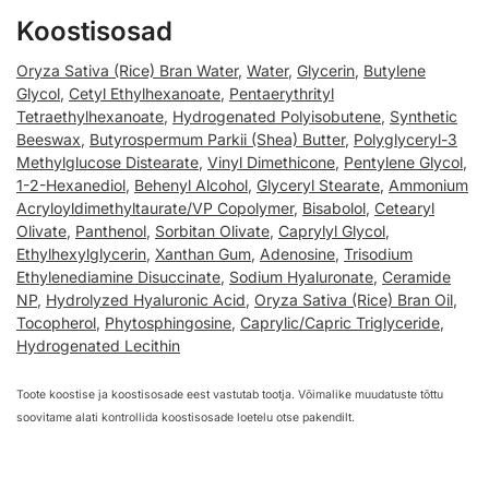
Koostisosad
Oryza Sativa (Rice) Bran Water
,
Water
,
Glycerin
,
Butylene
Glycol
,
Cetyl Ethylhexanoate
,
Pentaerythrityl
Tetraethylhexanoate
,
Hydrogenated Polyisobutene
,
Synthetic
Beeswax
,
Butyrospermum Parkii (Shea) Butter
,
Polyglyceryl-3
Methylglucose Distearate
,
Vinyl Dimethicone
,
Pentylene Glycol
,
1-2-Hexanediol
,
Behenyl Alcohol
,
Glyceryl Stearate
,
Ammonium
Acryloyldimethyltaurate/VP Copolymer
,
Bisabolol
,
Cetearyl
Olivate
,
Panthenol
,
Sorbitan Olivate
,
Caprylyl Glycol
,
Ethylhexylglycerin
,
Xanthan Gum
,
Adenosine
,
Trisodium
Ethylenediamine Disuccinate
,
Sodium Hyaluronate
,
Ceramide
NP
,
Hydrolyzed Hyaluronic Acid
,
Oryza Sativa (Rice) Bran Oil
,
Tocopherol
,
Phytosphingosine
,
Caprylic/Capric Triglyceride
,
Hydrogenated Lecithin
Toote koostise ja koostisosade eest vastutab tootja. Võimalike muudatuste tõttu
soovitame alati kontrollida koostisosade loetelu otse pakendilt.