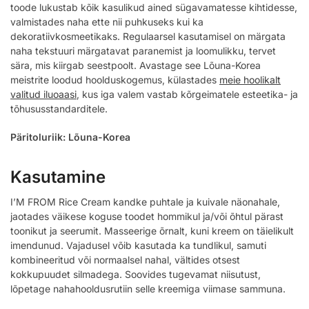
toode lukustab kõik kasulikud ained sügavamatesse kihtidesse,
valmistades naha ette nii puhkuseks kui ka
dekoratiivkosmeetikaks. Regulaarsel kasutamisel on märgata
naha tekstuuri märgatavat paranemist ja loomulikku, tervet
sära, mis kiirgab seestpoolt. Avastage see Lõuna-Korea
meistrite loodud hoolduskogemus, külastades
meie hoolikalt
valitud iluoaasi
, kus iga valem vastab kõrgeimatele esteetika- ja
tõhususstandarditele.
Päritoluriik: Lõuna-Korea
Kasutamine
I’M FROM Rice Cream kandke puhtale ja kuivale näonahale,
jaotades väikese koguse toodet hommikul ja/või õhtul pärast
toonikut ja seerumit. Masseerige õrnalt, kuni kreem on täielikult
imendunud. Vajadusel võib kasutada ka tundlikul, samuti
kombineeritud või normaalsel nahal, vältides otsest
kokkupuudet silmadega. Soovides tugevamat niisutust,
lõpetage nahahooldusrutiin selle kreemiga viimase sammuna.