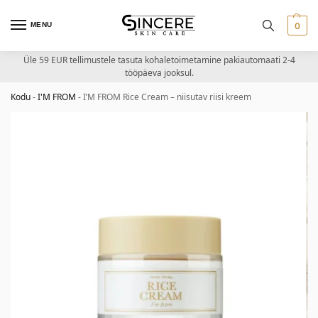
MENU
0
Üle 59 EUR tellimustele tasuta kohaletoimetamine pakiautomaati 2-4
tööpäeva jooksul.
Kodu
-
I'M FROM
-
I’M FROM Rice Cream – niisutav riisi kreem