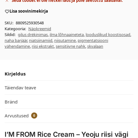
Seda toodet ei ole hetkel laos ja pole seetõttu saadaval.
Lisa soovinimekirja
SKU:
8809525930548
Kategooria:
Näokreemid
Sildid:
gilus drėkinimas
,
ilma lõhnaaineteta
,
looduslikud koostisosad
,
naha barjäär
,
niatsiinamiid
,
niisutamine
,
pigmentatsiooni
vähendamine
,
riisi ekstrakt
,
sensitiivne nahk
,
skvalaan
Kirjeldus
Täiendav teave
Bränd
Arvustused
0
I’M FROM Rice Cream – Yeoju riisi vägi