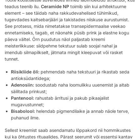
teadus teenib ilu.
Ceramide NP
toimib siin kui arhitektuurne
element – see täidab naha rakkudevahelised tühimikud,
tugevdades kaitsebarjääri ja takistades niiskuse aurustumist.
See protsess, mida nimetatakse transepidermaalse veekao
ennetamiseks, tagab, et näonahk püsib prink ja elastne kogu
päeva vältel. Õrn puudutus näol paljastab kreemi
meisterlikkuse: siidpehme tekstuur sulab soojal nahal ja
imendub silmapilkselt, jätmata mingit kleepuvat või rasket
tunnet.
Riisikliide õli:
pehmendab naha tekstuuri ja rikastab seda
antioksüdantidega;
Adenosiin:
soodustab naha loomulikku uuenemist ja aitab
säilitada prinkust;
Pantenool:
rahustab ärritusi ja pakub pikaajalist
mugavustunnet;
Bisabolool:
helendab pigmendilaike ja annab näole terve,
puhanud ilme.
Sellest kreemist saab asendamatu lõppakord nii hommikustes
kui ka õhtustes rituaalides. Pärast seerumit või essentsi kantav