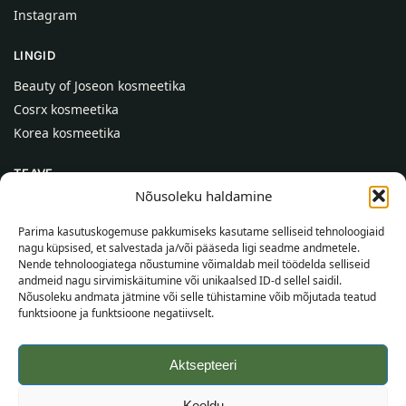
Instagram
LINGID
Beauty of Joseon kosmeetika
Cosrx kosmeetika
Korea kosmeetika
TEAVE
Nõusoleku haldamine
Meist
Kontaktid
Parima kasutuskogemuse pakkumiseks kasutame selliseid tehnoloogiaid
nagu küpsised, et salvestada ja/või pääseda ligi seadme andmetele.
Abi
Nende tehnoloogiatega nõustumine võimaldab meil töödelda selliseid
andmeid nagu sirvimiskäitumine või unikaalsed ID-d sellel saidil.
TEAVE OSTJALE
Nõusoleku andmata jätmine või selle tühistamine võib mõjutada teatud
funktsioone ja funktsioone negatiivselt.
Tarnetingimused
Tingimused
Aktsepteeri
Privaatsuspoliitika
Veebikaart
Keeldu