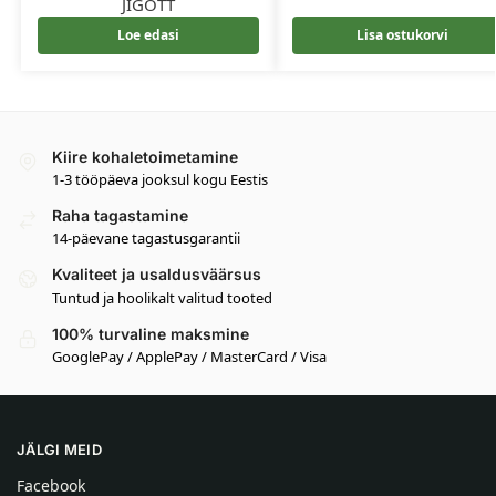
JIGOTT
Loe edasi
Lisa ostukorvi
Kiire kohaletoimetamine
1-3 tööpäeva jooksul kogu Eestis
Raha tagastamine
14-päevane tagastusgarantii
Kvaliteet ja usaldusväärsus
Tuntud ja hoolikalt valitud tooted
100% turvaline maksmine
GooglePay / ApplePay / MasterCard / Visa
JÄLGI MEID
Facebook