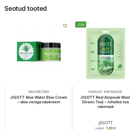
Seotud tooted
-22%
NÄOKREEMID
KANGAST NÄOMASKID
JIGOTT Aloe Water Blue Cream
JIGOTT Real Ampoule Mas
– aloe veraga näokreem
(Green Tea) – roheline tee
näomask
JIGOTT
1,09
€
1,40
€