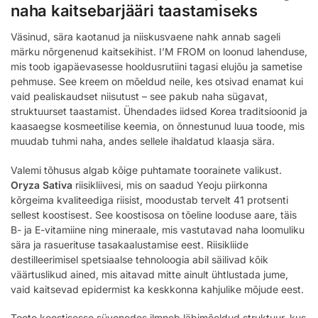
naha kaitsebarjääri taastamiseks
Väsinud, sära kaotanud ja niiskusvaene nahk annab sageli
märku nõrgenenud kaitsekihist. I’M FROM on loonud lahenduse,
mis toob igapäevasesse hooldusrutiini tagasi elujõu ja sametise
pehmuse. See kreem on mõeldud neile, kes otsivad enamat kui
vaid pealiskaudset niisutust – see pakub naha sügavat,
struktuurset taastamist. Ühendades iidsed Korea traditsioonid ja
kaasaegse kosmeetilise keemia, on õnnestunud luua toode, mis
muudab tuhmi naha, andes sellele ihaldatud klaasja sära.
Valemi tõhusus algab kõige puhtamate toorainete valikust.
Oryza Sativa
riisikliivesi, mis on saadud Yeoju piirkonna
kõrgeima kvaliteediga riisist, moodustab tervelt 41 protsenti
sellest koostisest. See koostisosa on tõeline looduse aare, täis
B- ja E-vitamiine ning mineraale, mis vastutavad naha loomuliku
sära ja rasuerituse tasakaalustamise eest. Riisikliide
destilleerimisel spetsiaalse tehnoloogia abil säilivad kõik
väärtuslikud ained, mis aitavad mitte ainult ühtlustada jume,
vaid kaitsevad epidermist ka keskkonna kahjulike mõjude eest.
Toote koostisesse süvenedes ilmneb läbimõeldud struktuur, kus