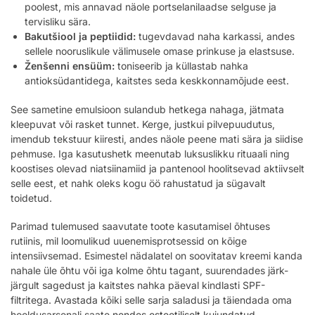
poolest, mis annavad näole portselanilaadse selguse ja
tervisliku sära.
Bakutšiool ja peptiidid:
tugevdavad naha karkassi, andes
sellele nooruslikule välimusele omase prinkuse ja elastsuse.
Ženšenni ensüüm:
toniseerib ja küllastab nahka
antioksüdantidega, kaitstes seda keskkonnamõjude eest.
See sametine emulsioon sulandub hetkega nahaga, jätmata
kleepuvat või rasket tunnet. Kerge, justkui pilvepuudutus,
imendub tekstuur kiiresti, andes näole peene mati sära ja siidise
pehmuse. Iga kasutushetk meenutab luksuslikku rituaali ning
koostises olevad niatsiinamiid ja pantenool hoolitsevad aktiivselt
selle eest, et nahk oleks kogu öö rahustatud ja sügavalt
toidetud.
Parimad tulemused saavutate toote kasutamisel õhtuses
rutiinis, mil loomulikud uuenemisprotsessid on kõige
intensiivsemad. Esimestel nädalatel on soovitatav kreemi kanda
nahale üle õhtu või iga kolme õhtu tagant, suurendades järk-
järgult sagedust ja kaitstes nahka päeval kindlasti SPF-
filtritega. Avastada kõiki selle sarja saladusi ja täiendada oma
hooldusarsenali saate
nendes esteetiliselt kujundatud