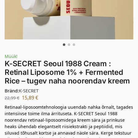
Müük!
K-SECRET Seoul 1988 Cream :
Retinal Liposome 1% + Fermented
Rice – tugev naha noorendav kreem
Bränd:
K-SECRET
15,89
€
22,99
€
Retinaal-liposoomtehnoloogia uuendab nahka õrnalt, tagades
intensiivse toime ilma ärrituseta. K-SECRET Seoul 1988
noorendav retinaal-liposoomidega kreem sära ja prinkuse
heaks ühendab elegantselt riisiekstrakti ja peptiidid, mis
siluvad tõhusalt kortse ja annavad näole sära. Kerge tekstuur