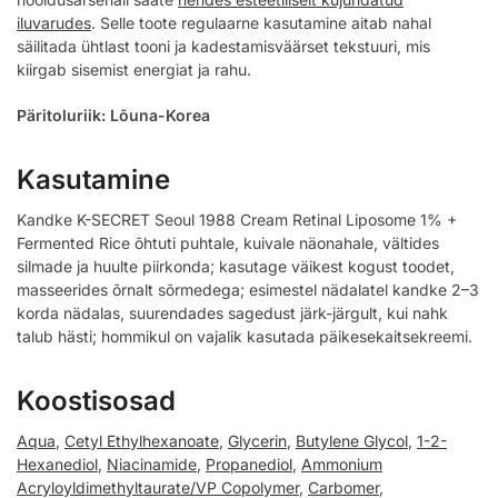
iluvarudes
. Selle toote regulaarne kasutamine aitab nahal
säilitada ühtlast tooni ja kadestamisväärset tekstuuri, mis
kiirgab sisemist energiat ja rahu.
Päritoluriik: Lõuna-Korea
Kasutamine
Kandke K-SECRET Seoul 1988 Cream Retinal Liposome 1% +
Fermented Rice õhtuti puhtale, kuivale näonahale, vältides
silmade ja huulte piirkonda; kasutage väikest kogust toodet,
masseerides õrnalt sõrmedega; esimestel nädalatel kandke 2–3
korda nädalas, suurendades sagedust järk-järgult, kui nahk
talub hästi; hommikul on vajalik kasutada päikesekaitsekreemi.
Koostisosad
Aqua
,
Cetyl Ethylhexanoate
,
Glycerin
,
Butylene Glycol
,
1-2-
Hexanediol
,
Niacinamide
,
Propanediol
,
Ammonium
Acryloyldimethyltaurate/VP Copolymer
,
Carbomer
,