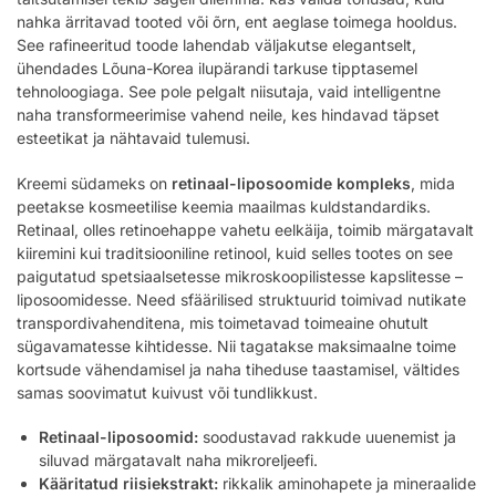
nahka ärritavad tooted või õrn, ent aeglase toimega hooldus.
See rafineeritud toode lahendab väljakutse elegantselt,
ühendades Lõuna-Korea ilupärandi tarkuse tipptasemel
tehnoloogiaga. See pole pelgalt niisutaja, vaid intelligentne
naha transformeerimise vahend neile, kes hindavad täpset
esteetikat ja nähtavaid tulemusi.
Kreemi südameks on
retinaal-liposoomide kompleks
, mida
peetakse kosmeetilise keemia maailmas kuldstandardiks.
Retinaal, olles retinoehappe vahetu eelkäija, toimib märgatavalt
kiiremini kui traditsiooniline retinool, kuid selles tootes on see
paigutatud spetsiaalsetesse mikroskoopilistesse kapslitesse –
liposoomidesse. Need sfäärilised struktuurid toimivad nutikate
transpordivahenditena, mis toimetavad toimeaine ohutult
sügavamatesse kihtidesse. Nii tagatakse maksimaalne toime
kortsude vähendamisel ja naha tiheduse taastamisel, vältides
samas soovimatut kuivust või tundlikkust.
Retinaal-liposoomid:
soodustavad rakkude uuenemist ja
siluvad märgatavalt naha mikroreljeefi.
Kääritatud riisiekstrakt:
rikkalik aminohapete ja mineraalide