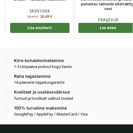
puhastav taimede ekstrakti
vesi
SKIN1004
26,49
€
28,49
€
FRAIJOUR
Lisa ostukorvi
Loe edasi
Kiire kohaletoimetamine
1-3 tööpäeva jooksul kogu Eestis
Raha tagastamine
14-päevane tagastusgarantii
Kvaliteet ja usaldusväärsus
Tuntud ja hoolikalt valitud tooted
100% turvaline maksmine
GooglePay / ApplePay / MasterCard / Visa