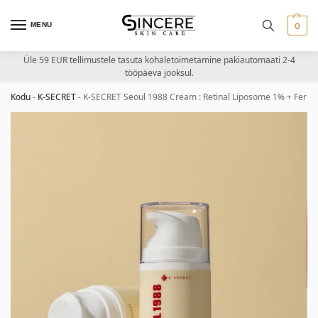
MENU
0
Üle 59 EUR tellimustele tasuta kohaletoimetamine pakiautomaati 2-4
tööpäeva jooksul.
Kodu
-
K-SECRET
-
K-SECRET Seoul 1988 Cream : Retinal Liposome 1% + Ferm