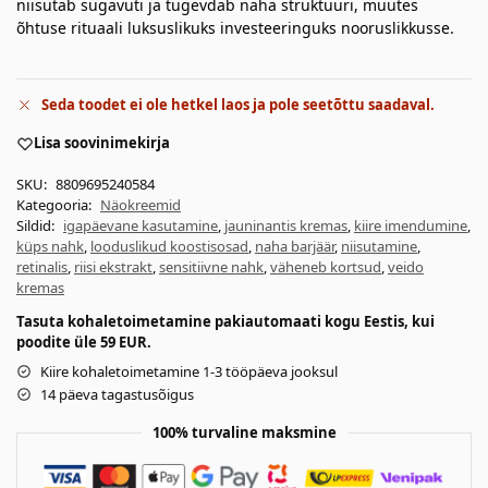
niisutab sügavuti ja tugevdab naha struktuuri, muutes
õhtuse rituaali luksuslikuks investeeringuks nooruslikkusse.
Seda toodet ei ole hetkel laos ja pole seetõttu saadaval.
Lisa soovinimekirja
SKU:
8809695240584
Kategooria:
Näokreemid
Sildid:
igapäevane kasutamine
,
jauninantis kremas
,
kiire imendumine
,
küps nahk
,
looduslikud koostisosad
,
naha barjäär
,
niisutamine
,
retinalis
,
riisi ekstrakt
,
sensitiivne nahk
,
väheneb kortsud
,
veido
kremas
Tasuta kohaletoimetamine pakiautomaati kogu Eestis, kui
poodite üle 59 EUR.
Kiire kohaletoimetamine 1-3 tööpäeva jooksul
14 päeva tagastusõigus
100% turvaline maksmine