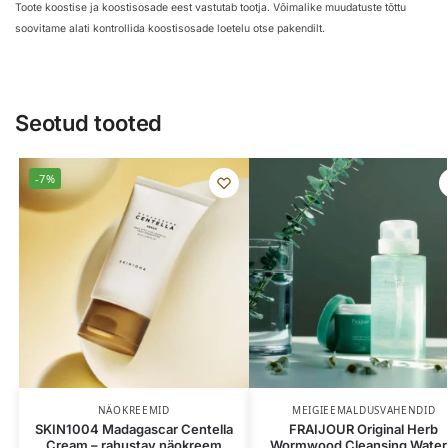
Toote koostise ja koostisosade eest vastutab tootja. Võimalike muudatuste tõttu
soovitame alati kontrollida koostisosade loetelu otse pakendilt.
Seotud tooted
-7%
NÄOKREEMID
MEIGIEEMALDUSVAHENDID
SKIN1004 Madagascar Centella
FRAIJOUR Original Herb
Cream – rahustav näokreem
Wormwood Cleansing Water