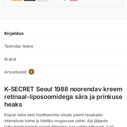
Kirjeldus
Täiendav teave
Bränd
Arvustused
0
K-SECRET Seoul 1988 noorendav kreem
retinaal-liposoomidega sära ja prinkuse
heaks
Küpse naha eest hoolitsemine nõuab peent tasakaalu
intensiivse toime ja täieliku mugavuse vahel. Aja jälgede
taltsutamisel tekib sageli dilemma: kas valida tõhusad, kuid