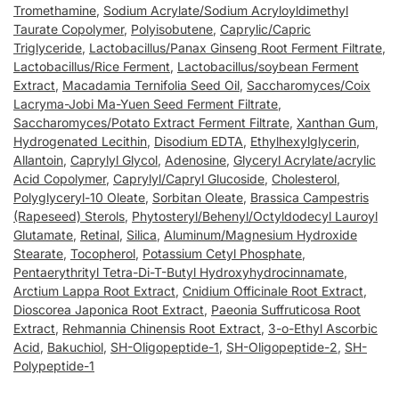
Tromethamine
,
Sodium Acrylate/Sodium Acryloyldimethyl
Taurate Copolymer
,
Polyisobutene
,
Caprylic/Capric
Triglyceride
,
Lactobacillus/Panax Ginseng Root Ferment Filtrate
,
Lactobacillus/Rice Ferment
,
Lactobacillus/soybean Ferment
Extract
,
Macadamia Ternifolia Seed Oil
,
Saccharomyces/Coix
Lacryma-Jobi Ma-Yuen Seed Ferment Filtrate
,
Saccharomyces/Potato Extract Ferment Filtrate
,
Xanthan Gum
,
Hydrogenated Lecithin
,
Disodium EDTA
,
Ethylhexylglycerin
,
Allantoin
,
Caprylyl Glycol
,
Adenosine
,
Glyceryl Acrylate/acrylic
Acid Copolymer
,
Caprylyl/Capryl Glucoside
,
Cholesterol
,
Polyglyceryl-10 Oleate
,
Sorbitan Oleate
,
Brassica Campestris
(Rapeseed) Sterols
,
Phytosteryl/Behenyl/Octyldodecyl Lauroyl
Glutamate
,
Retinal
,
Silica
,
Aluminum/Magnesium Hydroxide
Stearate
,
Tocopherol
,
Potassium Cetyl Phosphate
,
Pentaerythrityl Tetra-Di-T-Butyl Hydroxyhydrocinnamate
,
Arctium Lappa Root Extract
,
Cnidium Officinale Root Extract
,
Dioscorea Japonica Root Extract
,
Paeonia Suffruticosa Root
Extract
,
Rehmannia Chinensis Root Extract
,
3-o-Ethyl Ascorbic
Acid
,
Bakuchiol
,
SH-Oligopeptide-1
,
SH-Oligopeptide-2
,
SH-
Polypeptide-1