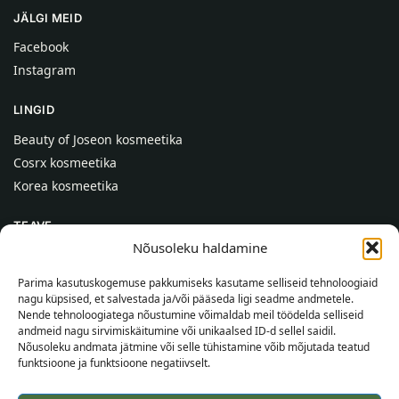
JÄLGI MEID
Facebook
Instagram
LINGID
Beauty of Joseon kosmeetika
Cosrx kosmeetika
Korea kosmeetika
TEAVE
Nõusoleku haldamine
Meist
Kontaktid
Parima kasutuskogemuse pakkumiseks kasutame selliseid tehnoloogiaid
nagu küpsised, et salvestada ja/või pääseda ligi seadme andmetele.
Abi
Nende tehnoloogiatega nõustumine võimaldab meil töödelda selliseid
andmeid nagu sirvimiskäitumine või unikaalsed ID-d sellel saidil.
TEAVE OSTJALE
Nõusoleku andmata jätmine või selle tühistamine võib mõjutada teatud
funktsioone ja funktsioone negatiivselt.
Tarnetingimused
Tingimused