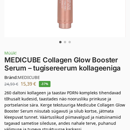
Müük!
MEDICUBE Collagen Glow Booster
Serum – tugisereerum kollageeniga
Bränd:
MEDICUBE
15,39
€
24,59
€
-37%
260 daltoni kollageen ja taastav PDRN-kompleks tihendavad
tõhusalt kudesid, taastades näo noorusliku prinkuse ja
portselanise sära. Kerge tekstuuriga Medicube Collagen Glow
Booster Serum niisutab sügavuti ja silub kortse, jätmata
kleepuvat tunnet. Väärtuslikud piimavalgud ja niatsiinamiid
tagavad sametise sileduse, andes nahale terve, puhanud
välimuse ja tugeva struktuurse karkassi.