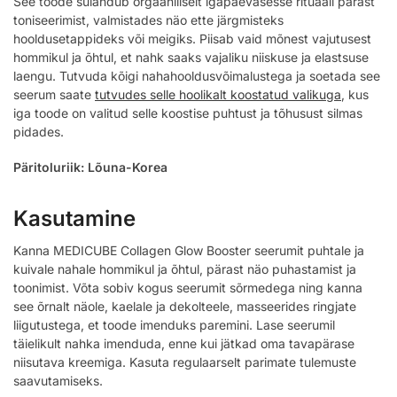
See toode sulandub orgaaniliselt igapäevasesse rituaali pärast
toniseerimist, valmistades näo ette järgmisteks
hooldusetappideks või meigiks. Piisab vaid mõnest vajutusest
hommikul ja õhtul, et nahk saaks vajaliku niiskuse ja elastsuse
laengu. Tutvuda kõigi nahahooldusvõimalustega ja soetada see
seerum saate
tutvudes selle hoolikalt koostatud valikuga
, kus
iga toode on valitud selle koostise puhtust ja tõhusust silmas
pidades.
Päritoluriik: Lõuna-Korea
Kasutamine
Kanna MEDICUBE Collagen Glow Booster seerumit puhtale ja
kuivale nahale hommikul ja õhtul, pärast näo puhastamist ja
toonimist. Võta sobiv kogus seerumit sõrmedega ning kanna
see õrnalt näole, kaelale ja dekolteele, masseerides ringjate
liigutustega, et toode imenduks paremini. Lase seerumil
täielikult nahka imenduda, enne kui jätkad oma tavapärase
niisutava kreemiga. Kasuta regulaarselt parimate tulemuste
saavutamiseks.