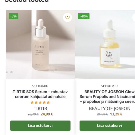
-7%
-40%
SEERUMID
SEERUMID
TIRTIR SOS Serum – rahustav
BEAUTY OF JOSEON Glow
seerum kahjustatud nahale
Serum Propolis and Niacinam
– propolise ja niatsiiniga see
TIRTIR
BEAUTY OF JOSEON
24,99
€
13,29
€
26,79
€
21,99
€
Lisa ostukorvi
Lisa ostukorvi