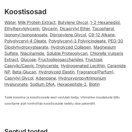
Koostisosad
Water
,
Milk Protein Extract
,
Butylene Glycol
,
1-2-Hexanediol
,
Ethylhexylglycerin
,
Glycerin
,
Dicaprylyl Ether
,
Tocopherol
,
Isononyl Isononanoate
,
Dipropylene Glycol
,
C9-12 Alkane
,
Polyglyceryl-4 Oleate
,
Polyglyceryl-3 Polyricinoleate
,
PEG-30
Dipolyhydroxystearate
,
Hydrolyzed Collagen
,
Magnesium
Sulfate
,
Niacinamide
,
Soluble Proteoglycan
,
Chlorella Vulgaris
Extract
,
Glucose
,
Fructooligosaccharides
,
Fructose
,
Caprylic/Capric Triglyceride
,
Hydrogenated Lecithin
,
Ceramide
NP
,
Beta-Glucan
,
Hydrolyzed Elastin
,
Fragrance(Parfum)
,
Caprylyl Glycol
,
Adenosine
,
Hydroxypropyltrimonium
Hyaluronate
,
Sodium DNA
,
Hexapeptide-2
,
Biotin
Toote koostise ja koostisosade eest vastutab tootja. Võimalike muudatuste tõttu
soovitame alati kontrollida koostisosade loetelu otse pakendilt.
Seotud tooted