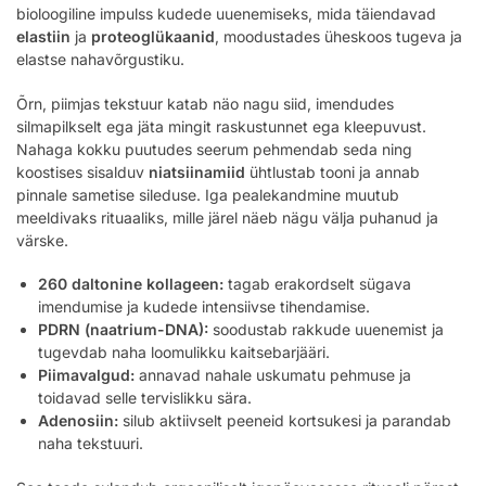
bioloogiline impulss kudede uuenemiseks, mida täiendavad
elastiin
ja
proteoglükaanid
, moodustades üheskoos tugeva ja
elastse nahavõrgustiku.
Õrn, piimjas tekstuur katab näo nagu siid, imendudes
silmapilkselt ega jäta mingit raskustunnet ega kleepuvust.
Nahaga kokku puutudes seerum pehmendab seda ning
koostises sisalduv
niatsiinamiid
ühtlustab tooni ja annab
pinnale sametise sileduse. Iga pealekandmine muutub
meeldivaks rituaaliks, mille järel näeb nägu välja puhanud ja
värske.
260 daltonine kollageen:
tagab erakordselt sügava
imendumise ja kudede intensiivse tihendamise.
PDRN (naatrium-DNA):
soodustab rakkude uuenemist ja
tugevdab naha loomulikku kaitsebarjääri.
Piimavalgud:
annavad nahale uskumatu pehmuse ja
toidavad selle tervislikku sära.
Adenosiin:
silub aktiivselt peeneid kortsukesi ja parandab
naha tekstuuri.