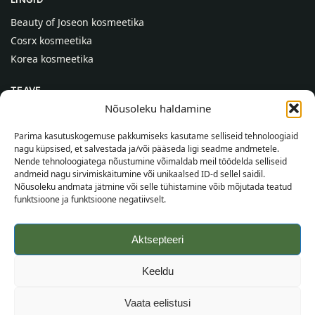
Beauty of Joseon kosmeetika
Cosrx kosmeetika
Korea kosmeetika
TEAVE
Nõusoleku haldamine
Meist
Kontaktid
Parima kasutuskogemuse pakkumiseks kasutame selliseid tehnoloogiaid
nagu küpsised, et salvestada ja/või pääseda ligi seadme andmetele.
Abi
Nende tehnoloogiatega nõustumine võimaldab meil töödelda selliseid
andmeid nagu sirvimiskäitumine või unikaalsed ID-d sellel saidil.
TEAVE OSTJALE
Nõusoleku andmata jätmine või selle tühistamine võib mõjutada teatud
funktsioone ja funktsioone negatiivselt.
Tarnetingimused
Tingimused
Aktsepteeri
Privaatsuspoliitika
Veebikaart
Keeldu
©
2026
SincereSkin.ee
Kõik õigused kaitstud.
Vaata eelistusi