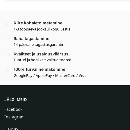
Kiire kohaletoimetamine
1-3 tööpäeva jooksul kogu Eestis
Raha tagastamine
14-päevane tagastusgarantii
Kvaliteet ja usaldusväärsus
Tuntud ja hoolikalt valitud tooted
100% turvaline maksmine
GooglePay / ApplePay / MasterCard / Visa
JÄLGI MEID
Facebook
Instagram
LINGID