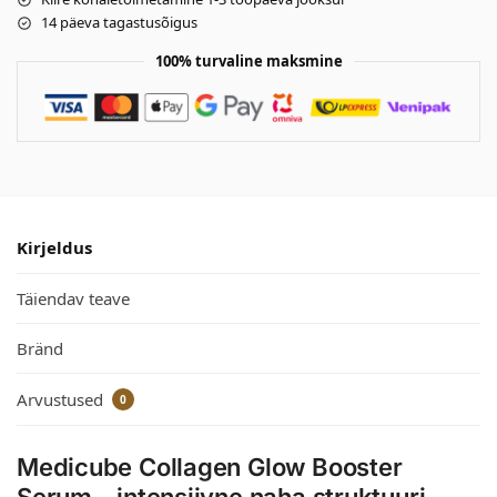
14 päeva tagastusõigus
100% turvaline maksmine
Kirjeldus
Täiendav teave
Bränd
Arvustused
0
Medicube Collagen Glow Booster
Serum – intensiivne naha struktuuri