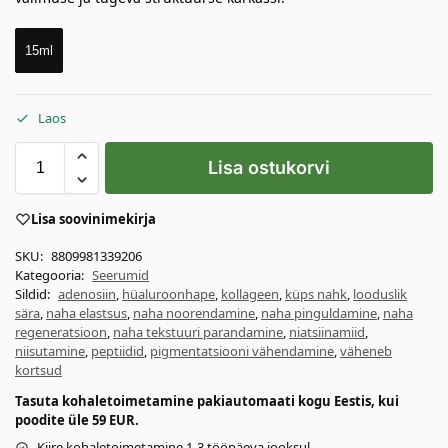
15ml
Laos
Lisa ostukorvi
Lisa soovinimekirja
SKU:
8809981339206
Kategooria:
Seerumid
Sildid:
adenosiin
,
hüaluroonhape
,
kollageen
,
küps nahk
,
looduslik
sära
,
naha elastsus
,
naha noorendamine
,
naha pinguldamine
,
naha
regeneratsioon
,
naha tekstuuri parandamine
,
niatsiinamiid
,
niisutamine
,
peptiidid
,
pigmentatsiooni vähendamine
,
väheneb
kortsud
Tasuta kohaletoimetamine pakiautomaati kogu Eestis, kui
poodite üle 59 EUR.
Kiire kohaletoimetamine 1-3 tööpäeva jooksul