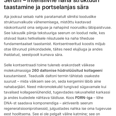
taastamine ja portselanjas sära
Aja jooksul seisab nahk paratamatult silmitsi looduslike
struktuurvalkude vähenemisega, mistõttu kaotavad
näokontuurid oma selguse ja nahapind noorusliku läbipaistvuse.
See luksuslik piimja tekstuuriga seerum on loodud neile, kes
otsivad lisaks hetkelisele niisutusele ka naha tiheduse
fundamentaalset taastamist. Kontsentreeritud koostis mõjub
otse lõtvunud piirkondadele, täites need elujõuga ja andes
ihaldatud, seestpoolt kumava sära.
Selle kontsentraadi toime tuleneb erakordselt väikese
molekulmassiga
260 daltonise hüdrolüüsitud kollageeni
kasutamisest. Teaduslik daltoni termin tähistab osakeste
suurust – mida väiksem see on, seda kergemini läbib aine
nahabarjääri. Need mikromolekulid tungivad sügavamale kui
tavalised kollageeniühendid, tugevdades rakuvahelist karkassi
ja andes kudedele nähtava täidluse. Koos
PDRN-iga
– lõhe
DNA-st saadava komponendiga – aktiveerib seerum
regeneratsiooniprotsessid, julgustades nahka ise oma tugevuse
eest hoolitsema. See ei ole pelgalt väline katmine; see on