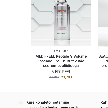
SEERUMID
MEDI-PEEL Peptide 9 Volume
BEAU
Essence Pro – niisutav näo
P
seerum peptiididega
pro
MEDI PEEL
23,79
€
34,89
€
Kiire kohaletoimetamine
Rah
1-3 tööpäeva jooksul kogu Eestis
14-p