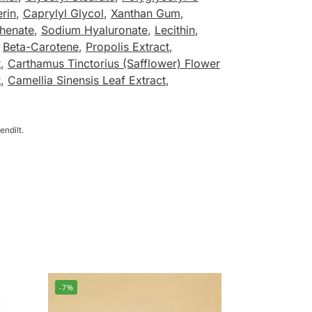
erin
,
Caprylyl Glycol
,
Xanthan Gum
,
ehenate
,
Sodium Hyaluronate
,
Lecithin
,
,
Beta-Carotene
,
Propolis Extract
,
t
,
Carthamus Tinctorius (Safflower) Flower
t
,
Camellia Sinensis Leaf Extract
,
endilt.
-7%