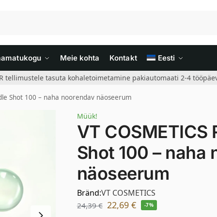
aamatukogu
Meie kohta
Kontakt
Eesti
R tellimustele tasuta kohaletoimetamine pakiautomaati 2-4 tööpäev
dle Shot 100 – naha noorendav näoseerum
Müük!
VT COSMETICS Re
Shot 100 – naha
näoseerum
Bränd:
VT COSMETICS
22,69
€
24,39
€
-7%