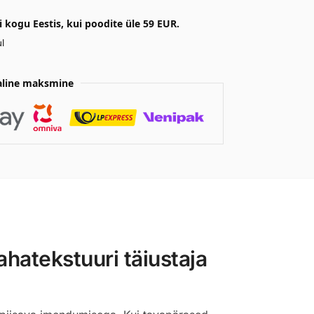
kogu Eestis, kui poodite üle 59 EUR.
l
aline maksmine
hatekstuuri täiustaja