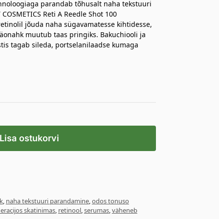
hnoloogiaga parandab tõhusalt naha tekstuuri
VT COSMETICS Reti A Reedle Shot 100
retinolil jõuda naha sügavamatesse kihtidesse,
äonahk muutub taas pringiks. Bakuchiooli ja
stis tagab sileda, portselanilaadse kumaga
Lisa ostukorvi
k
,
naha tekstuuri parandamine
,
odos tonuso
eracijos skatinimas
,
retinool
,
serumas
,
väheneb