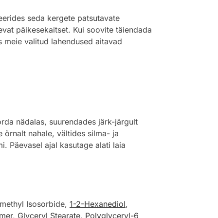
erides seda kergete patsutavate
evat päikesekaitset. Kui soovite täiendada
s meie valitud lahendused aitavad
rda nädalas, suurendades järk-järgult
rnalt nahale, vältides silma- ja
. Päevasel ajal kasutage alati laia
imethyl Isosorbide,
1-2-Hexanediol
,
ymer
,
Glyceryl Stearate
,
Polyglyceryl-6