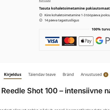
kortsud
Tasuta kohaletoimetamine pakiautomaati 
Kiire kohaletoimetamine 1-3 tööpäeva jooksu
14 päeva tagastusõigus
100% turv
Kirjeldus
Täiendav teave
Bränd
Arvustused
0
eedle Shot 100 – intensiivne na