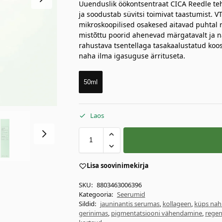
Uuenduslik öökontsentraat CICA Reedle te
ja soodustab süvitsi toimivat taastumist. 
mikroskoopilised osakesed aitavad puhtal 
mistõttu poorid ahenevad märgatavalt ja n
rahustava tsentellaga tasakaalustatud koo
naha ilma igasuguse ärrituseta.
50ml
Laos
Lisa soovinimekirja
SKU:
8803463006396
Kategooria:
Seerumid
Sildid:
jauninantis serumas
,
kollageen
,
küps nah
gerinimas
,
pigmentatsiooni vähendamine
,
regen