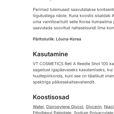
Parimad tulemused saavutatakse kontsent
liigutustega näole. Kuna koostis sisaldab 
oma vannitoariiulit selle Korea ilumaailma
saavutada soovitud nahaseisundi ilma ko
Päritoluriik: Lõuna-Korea
Kasutamine
VT COSMETICS Reti A Reedle Shot 100 kasut
sagedust igapäevaseks kasutamiseks, kui n
huultepiirkonda, kuni see on täielikult im
spektriga päikesekaitsevahendit.
Koostisosad
Water
,
Dipropylene Glycol
,
Glycerin
,
Niac
Ethylhexyl Palmitate
,
Sodium Polyacrylate