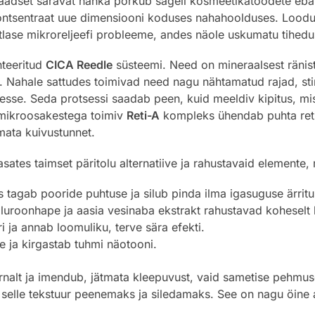
nilaadset säravat nahka põrkub sageli kosmeetikatoodete e
ontsentraat uue dimensiooni koduses nahahoolduses. Loodu
tlase mikroreljeefi probleeme, andes näole uskumatu tihedus
nteeritud
CICA Reedle
süsteemi. Need on mineraalsest ränis
Nahale sattudes toimivad need nagu nähtamatud rajad, stim
sse. Seda protsessi saadab peen, kuid meeldiv kipitus, mis
mikroosakestega toimiv
Reti-A
kompleks ühendab puhta retin
mata kuivustunnet.
sates taimset päritolu alternatiive ja rahustavaid elemente, 
s tagab pooride puhtuse ja silub pinda ilma igasuguse ärritu
luroonhape ja aasia vesinaba ekstrakt rahustavad koheselt 
 ja annab loomuliku, terve sära efekti.
 ja kirgastab tuhmi näotooni.
rnalt ja imendub, jätmata kleepuvust, vaid sametise pehmus
elle tekstuur peenemaks ja siledamaks. See on nagu öine a