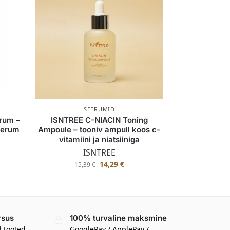
SEERUMID
rum –
ISNTREE C-NIACIN Toning
seerum
Ampoule – tooniv ampull koos c-
vitamiini ja niatsiiniga
ISNTREE
14,29
€
15,39
€
rsus
100% turvaline maksmine
d tooted
GooglePay / ApplePay /