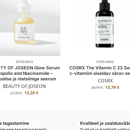
SEERUMID
SEERUMID
TY OF JOSEON Glow Serum
COSRX The Vitamin C 23 Se
ropolis and Niacinamide –
c-vitamiini sisaldav särav 
polise ja niatsiiniga seerum
COSRX
BEAUTY OF JOSEON
15,79
€
24,79
€
13,29
€
21,99
€
a tagastamine
Kvaliteet ja usaldusvää
äevane tagastusgarantii
Tuntud ja hoolikalt valitu