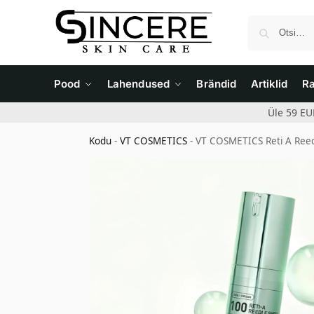
Pood
Lahendused
Brändid
Artiklid
R
Üle 59 EU
Kodu
-
VT COSMETICS
-
VT COSMETICS Reti A Ree