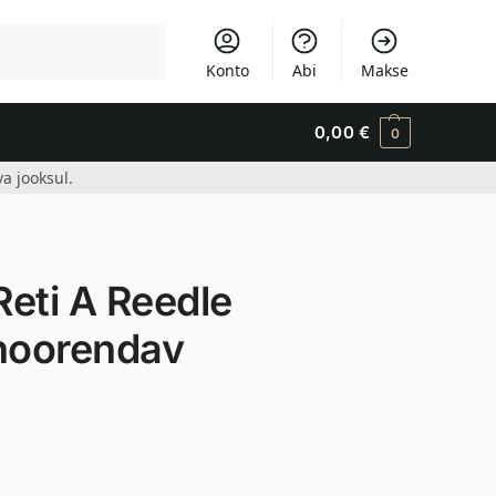
Otsi
Konto
Abi
Makse
0,00
€
0
a jooksul.
ti A Reedle
 noorendav