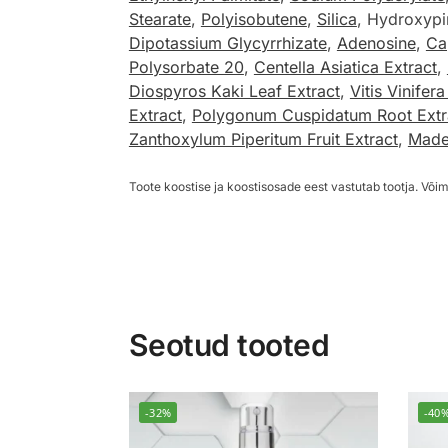
Stearate
,
Polyisobutene
,
Silica
, Hydroxypi
Dipotassium Glycyrrhizate
,
Adenosine
,
Ca
Polysorbate 20
,
Centella Asiatica Extract
,
Diospyros Kaki Leaf Extract
,
Vitis Vinifer
Extract
,
Polygonum Cuspidatum Root Extr
Zanthoxylum Piperitum Fruit Extract
,
Made
Toote koostise ja koostisosade eest vastutab tootja. Võim
Seotud tooted
-32%
-40