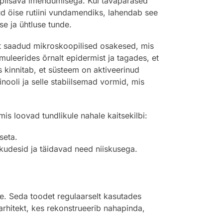
bapiisava imendumisega. Kui tavapärased
d öise rutiini vundamendiks, lahendab see
e ja ühtluse tunde.
t saadud mikroskoopilised osakesed, mis
uleerides õrnalt epidermist ja tagades, et
 kinnitab, et süsteem on aktiveerinud
ooli ja selle stabiilsemad vormid, mis
mis loovad tundlikule nahale kaitsekilbi:
seta.
kudesid ja täidavad need niiskusega.
e. Seda toodet regulaarselt kasutades
rhitekt, kes rekonstrueerib nahapinda,