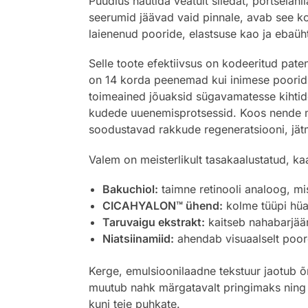
Püüdlus nautida veatult siledat, portsela
seerumid jäävad vaid pinnale, avab see k
laienenud pooride, elastsuse kao ja ebaüh
Selle toote efektiivsus on kodeeritud pate
on 14 korda peenemad kui inimese poorid. 
toimeained jõuaksid sügavamatesse kihtide
kudede uuenemisprotsessid. Koos nende 
soodustavad rakkude regeneratsiooni, jät
Valem on meisterlikult tasakaalustatud, kaa
Bakuchiol:
taimne retinooli analoog, mi
CICAHYALON™ ühend:
kolme tüüpi hüa
Taruvaigu ekstrakt:
kaitseb nahabarjääri
Niatsiinamiid:
ahendab visuaalselt poore
Kerge, emulsioonilaadne tekstuur jaotub õ
muutub nahk märgatavalt pringimaks ning s
kuni teie puhkate.