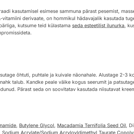
raadi kasutamisel esimese sammuna pärast pesemist, masse
A-vitamiini derivaate, on hommikul hädavajalik kasutada tug
 pärliga, kutsume teid külastama
seda esteetilist ilunurka
, ku
mpromissideta.
age õhtuti, puhtale ja kuivale näonahale. Alustage 2-3 ko
ahk talub. Kandke peale väike kogus seerumit ja patsutage õ
endunud. Pärast seda on soovitatav kasutada niisutavat kreemi
inamide
,
Butylene Glycol
,
Macadamia Ternifolia Seed Oil
, D
,
Sodium Acrylate/Sodium Acryloyldimethyl Taurate Copol