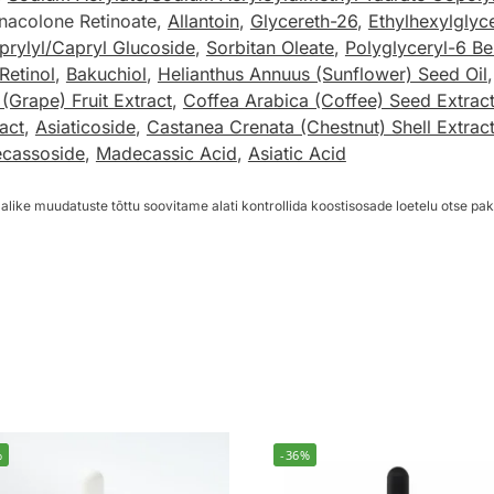
nacolone Retinoate,
Allantoin
,
Glycereth-26
,
Ethylhexylglyc
prylyl/Capryl Glucoside
,
Sorbitan Oleate
,
Polyglyceryl-6 B
Retinol
,
Bakuchiol
,
Helianthus Annuus (Sunflower) Seed Oil
a (Grape) Fruit Extract
,
Coffea Arabica (Coffee) Seed Extrac
act
,
Asiaticoside
,
Castanea Crenata (Chestnut) Shell Extrac
cassoside
,
Madecassic Acid
,
Asiatic Acid
alike muudatuste tõttu soovitame alati kontrollida koostisosade loetelu otse pak
%
-36%