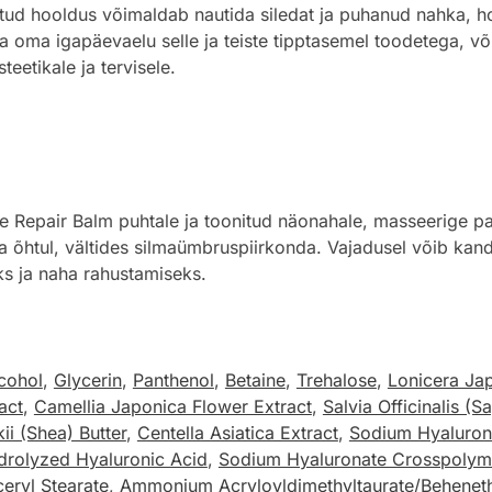
valitud hooldus võimaldab nautida siledat ja puhanud nahka, h
da oma igapäevaelu selle ja teiste tipptasemel toodetega, võ
teetikale ja tervisele.
pair Balm puhtale ja toonitud näonahale, masseerige pal
 õhtul, vältides silmaümbruspiirkonda. Vajadusel võib kanda
ks ja naha rahustamiseks.
cohol
,
Glycerin
,
Panthenol
,
Betaine
,
Trehalose
,
Lonicera Ja
act
,
Camellia Japonica Flower Extract
,
Salvia Officinalis (S
i (Shea) Butter
,
Centella Asiatica Extract
,
Sodium Hyaluron
drolyzed Hyaluronic Acid
,
Sodium Hyaluronate Crosspolym
ceryl Stearate
,
Ammonium Acryloyldimethyltaurate/Behenet