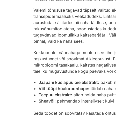
Valemi tõhususe tagavad täpselt valitud
s
transepidermaalseks veekadudeks. Lihtsam
aurustuda, säilitades nii naha täidluse, p
rakusõnumitoojatena, soodustades kudede r
tugevdavad loomulikku kaitsebarjääri. Väi
pinnal, vaid ka naha sees.
Kokkupuutel näonahaga muutub see tihe ja k
raskustunnet või soovimatut kleepuvust. Pal
mikrobioomi tasakaalu, kaitstes negatiivs
täieliku mugavustunde kogu päevaks või 
Jaapani kuslapuu õie ekstrakt:
pakub na
Viit tüüpi hüaluroonhape:
täidab naha n
Teepuu ekstrakt:
aitab hoida naha puhta
Sheavõi:
pehmendab intensiivselt kuivi p
Seda toodet on soovitatav kasutada õhtuse 