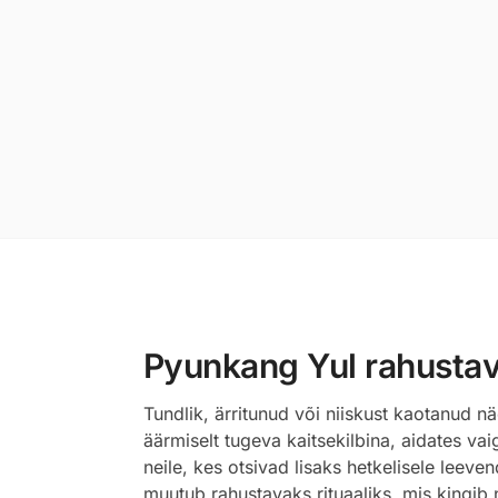
Pyunkang Yul rahustav 
Tundlik, ärritunud või niiskust kaotanud n
äärmiselt tugeva kaitsekilbina, aidates v
neile, kes otsivad lisaks hetkelisele leeve
muutub rahustavaks rituaaliks, mis kingib n