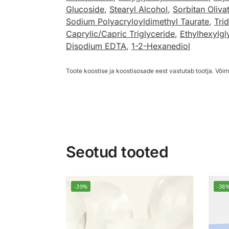
Glucoside
,
Stearyl Alcohol
,
Sorbitan Oliva
Sodium Polyacryloyldimethyl Taurate
,
Tri
Caprylic/Capric Triglyceride
,
Ethylhexylgl
Disodium EDTA
,
1-2-Hexanediol
Toote koostise ja koostisosade eest vastutab tootja. Võim
Seotud tooted
-39%
-38