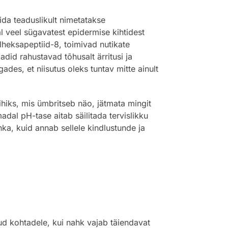
da teaduslikult nimetatakse
 veel sügavatest epidermise kihtidest
lheksapeptiid-8, toimivad nutikate
id rahustavad tõhusalt ärritusi ja
es, et niisutus oleks tuntav mitte ainult
ihiks, mis ümbritseb näo, jätmata mingit
adal pH-tase aitab säilitada tervislikku
a, kuid annab sellele kindlustunde ja
nud kohtadele, kui nahk vajab täiendavat