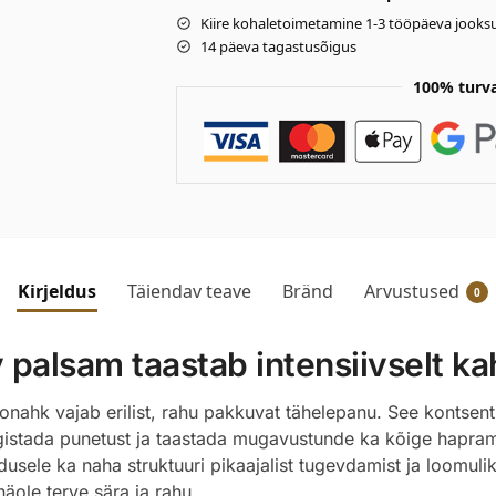
Kiire kohaletoimetamine 1-3 tööpäeva jooksu
14 päeva tagastusõigus
100% turv
Kirjeldus
Täiendav teave
Bränd
Arvustused
0
palsam taastab intensiivselt ka
äonahk vajab erilist, rahu pakkuvat tähelepanu. See kontsen
aigistada punetust ja taastada mugavustunde ka kõige hapram
ndusele ka naha struktuuri pikaajalist tugevdamist ja loomul
äole terve sära ja rahu.