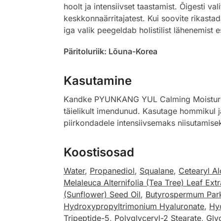
hoolt ja intensiivset taastamist. Õigesti 
keskkonnaärritajatest. Kui soovite rikasta
iga valik peegeldab holistilist lähenemist es
Päritoluriik: Lõuna-Korea
Kasutamine
Kandke PYUNKANG YUL Calming Moisture Re
täielikult imendunud. Kasutage hommikul ja
piirkondadele intensiivsemaks niisutamise
Koostisosad
Water
,
Propanediol
,
Squalane
,
Cetearyl Al
Melaleuca Alternifolia (Tea Tree) Leaf Extr
(Sunflower) Seed Oil
,
Butyrospermum Parki
Hydroxypropyltrimonium Hyaluronate
,
Hy
Tripeptide-5
,
Polyglyceryl-2 Stearate
,
Gly