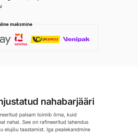
l
aline maksmine
hjustatud nahabarjääri
treeritud palsam toimib õrna, kuid
al nahal. See on rafineeritud lahendus
iku elujõu taastamist. Iga pealekandmine