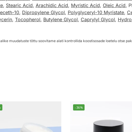
te
,
Stearic Acid
,
Arachidic Acid
,
Myristic Acid
,
Oleic Acid
, P
deceth-10
,
Dipropylene Glycol
,
Polyglyceryl-10 Myristate
,
Ce
ycerin
,
Tocopherol
,
Butylene Glycol
,
Caprylyl Glycol
,
Hydro
alike muudatuste tõttu soovitame alati kontrollida koostisosade loetelu otse pak
%
-36%