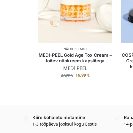
NÄOKREEMID
MEDI-PEEL Gold Age Tox Cream –
COSR
toitev näokreem kapslitega
Cre
k
MEDI PEEL
16,99
€
27,99
€
Kiire kohaletoimetamine
Rah
1-3 tööpäeva jooksul kogu Eestis
14-p