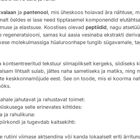
kvalaan
ja
pantenool
, mis üheskoos hoiavad ära nähtuse, mi
alt öeldes ei lase need tipptasemel komponendid elutähtsal
ehmuse ja elastsuse. Koostises olevad
peptiidid
, nagu atsetüü
egeneratsiooni, samas kui aasia vesinaba ekstrakti derivaad
kese molekulmassiga hüaluroonhape tungib sügavamale, tagad
ontsentreeritud tekstuur silmapilkselt kergeks, siidiseks k
sam lihtsalt sulab, jättes naha sametiseks ja matiks, ning m
ete keskkonnamõjude eest. See on toode, mis ei koorma nahk
ööks.
hale jahutavat ja rahustavat toimet:
iiskusega selle erinevates kihtides:
 ja rahulikuna:
iirkondi ja tugevdab kaitsekihti:
rutiini viimase aktsendina või kanda lokaalselt eriti ärritu