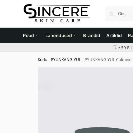
Pood
Lahendused
Brändid
Artiklid
R
Üle 59 EU
Kodu
-
PYUNKANG YUL
-
PYUNKANG YUL Calming Mo