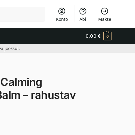
Otsi
Konto
Abi
Makse
0,00
€
0
a jooksul.
Calming
Balm – rahustav