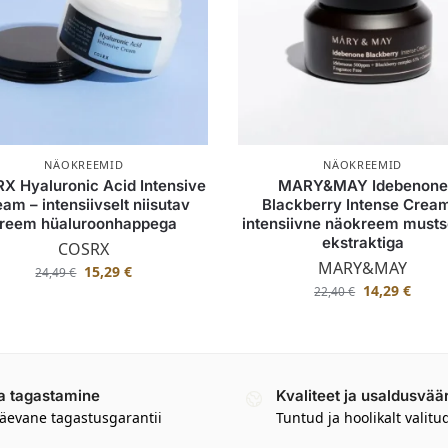
NÄOKREEMID
NÄOKREEMID
X Hyaluronic Acid Intensive
MARY&MAY Idebenone
am – intensiivselt niisutav
Blackberry Intense Crea
reem hüaluroonhappega
intensiivne näokreem musts
ekstraktiga
COSRX
MARY&MAY
15,29
€
24,49
€
14,29
€
22,40
€
a tagastamine
Kvaliteet ja usaldusvää
äevane tagastusgarantii
Tuntud ja hoolikalt valitu