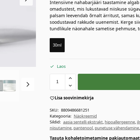
Intensiivne nahabarjääri taastamine algab 
omadustest, mis lukustavad niiskuse süga
palsam leevendab õrnalt ärritust, samas ku
soodustavad rakkude uuenemist. Kerge siid
tundlikule näonahale sametise pehmuse, te
30ml
Laos
Lisa soovinimekirja
SKU:
8809486681251
Kategooria:
Näokreemid
Sildid:
aasia sentelli ekstrakt
,
hipoallergeenne
,
i
niisutamine
,
pantenool
,
punetuse vähendamine
Tasuta kohaletoimetamine pakiautomaati 