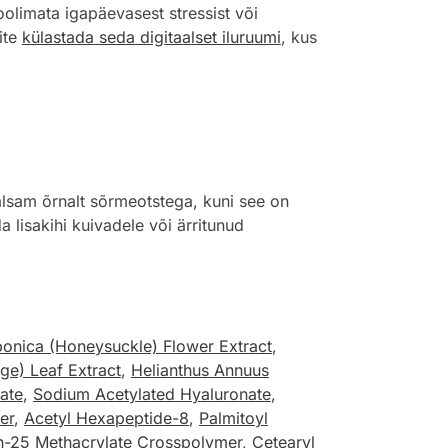
oolimata igapäevasest stressist või
ite
külastada seda digitaalset iluruumi
, kus
sam õrnalt sõrmeotstega, kuni see on
 lisakihi kuivadele või ärritunud
ponica (Honeysuckle) Flower Extract
,
age) Leaf Extract
,
Helianthus Annuus
ate
,
Sodium Acetylated Hyaluronate
,
er
,
Acetyl Hexapeptide-8
,
Palmitoyl
h-25 Methacrylate Crosspolymer
,
Cetearyl