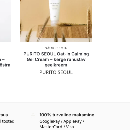
NÄOKREEMID
PURITO SEOUL Oat-In Calming
m –
Gel Cream – kerge rahustav
õstra
geelkreem
PURITO SEOUL
rsus
100% turvaline maksmine
d tooted
GooglePay / ApplePay /
MasterCard / Visa