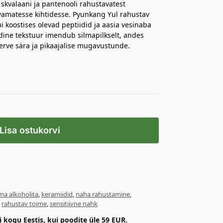
skvalaani ja pantenooli rahustavatest
vamatesse kihtidesse. Pyunkang Yul rahustav
i koostises olevad peptiidid ja aasia vesinaba
ine tekstuur imendub silmapilkselt, andes
rve sära ja pikaajalise mugavustunde.
Lisa ostukorvi
lma alkoholita
,
keramiidid
,
naha rahustamine
,
,
rahustav toime
,
sensitiivne nahk
kogu Eestis, kui poodite üle 59 EUR.