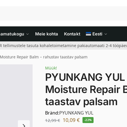
aamatukogu
Meie kohta
Kontakt
Eesti
R tellimustele tasuta kohaletoimetamine pakiautomaati 2-4 tööpäev
isture Repair Balm – rahustav taastav palsam
Müük!
PYUNKANG YUL 
Moisture Repair 
taastav palsam
Bränd:
PYUNKANG YUL
10,09
€
12,99
€
-22%