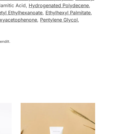
lamitic Acid,
Hydrogenated Polydecene
,
tyl Ethylhexanoate
,
Ethylhexyl Palmitate
,
xyacetophenone
,
Pentylene Glycol
,
endilt.