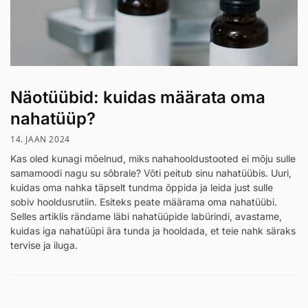
Näotüübid: kuidas määrata oma
nahatüüp?
14. JAAN 2024
Kas oled kunagi mõelnud, miks nahahooldustooted ei mõju sulle
samamoodi nagu su sõbrale? Võti peitub sinu nahatüübis. Uuri,
kuidas oma nahka täpselt tundma õppida ja leida just sulle
sobiv hooldusrutiin. Esiteks peate määrama oma nahatüübi.
Selles artiklis rändame läbi nahatüüpide labürindi, avastame,
kuidas iga nahatüüpi ära tunda ja hooldada, et teie nahk säraks
tervise ja iluga.