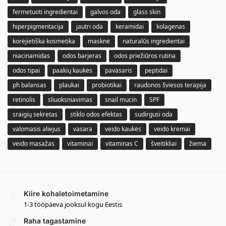
fermetuoti ingredientai
galvos oda
glass skin
hiperpigmentacija
jautri oda
keramidai
kolagenas
korėjietiška kosmetika
masknė
naturalūs ingredientai
niacinamidas
odos barjeras
odos priežiūros rutina
odos tipai
paakių kaukės
pavasaris
peptidai
ph balansas
plaukai
probiotikai
raudonos šviesos terapija
retinolis
sliuoksniavimas
snail mucin
SPF
sraigių sekretas
stiklo odos efektas
sudirgusi oda
valomasis aliejus
vasara
veido kaukės
veido kremai
veido masažas
vitaminai
vitaminas C
šveitikliai
žiema
Kiire kohaletoimetamine
1-3 tööpäeva jooksul kogu Eestis
Raha tagastamine