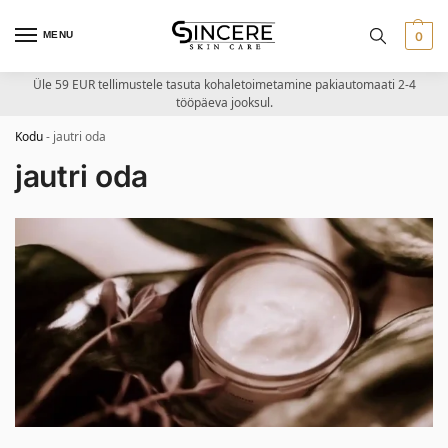
MENU
0
Üle 59 EUR tellimustele tasuta kohaletoimetamine pakiautomaati 2-4
tööpäeva jooksul.
Kodu
-
jautri oda
jautri oda