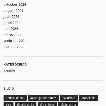
oktoober 2024
august 2024
juuli 2024
juuni 2024
mai 2024
märts 2024
veebruar 2024
jaanuar 2024
KATEGOORIAD
Artiklid
SILDID
antioksidantai
apsauga nuo saulės
bakučiolis
brandi oda
cica
detoksikacija
drėkinimas
eksfoliaicija