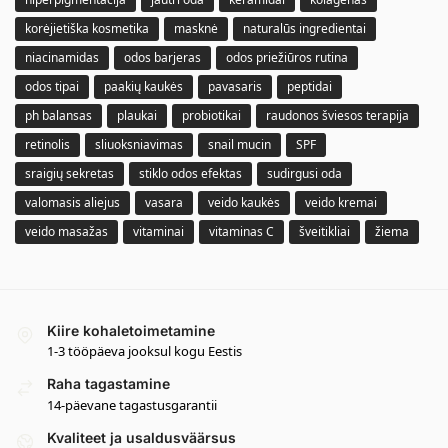
korėjietiška kosmetika
masknė
naturalūs ingredientai
niacinamidas
odos barjeras
odos priežiūros rutina
odos tipai
paakių kaukės
pavasaris
peptidai
ph balansas
plaukai
probiotikai
raudonos šviesos terapija
retinolis
sliuoksniavimas
snail mucin
SPF
sraigių sekretas
stiklo odos efektas
sudirgusi oda
valomasis aliejus
vasara
veido kaukės
veido kremai
veido masažas
vitaminai
vitaminas C
šveitikliai
žiema
Kiire kohaletoimetamine
1-3 tööpäeva jooksul kogu Eestis
Raha tagastamine
14-päevane tagastusgarantii
Kvaliteet ja usaldusväärsus