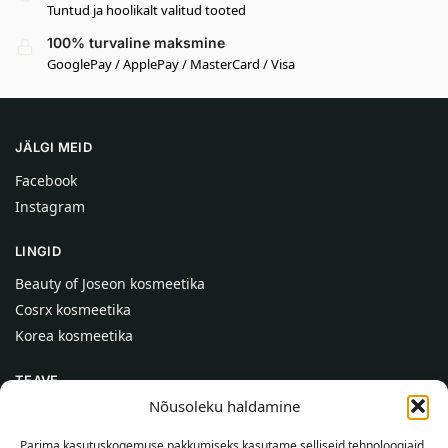
Tuntud ja hoolikalt valitud tooted
100% turvaline maksmine
GooglePay / ApplePay / MasterCard / Visa
JÄLGI MEID
Facebook
Instagram
LINGID
Beauty of Joseon kosmeetika
Cosrx kosmeetika
Korea kosmeetika
TEAVE
Nõusoleku haldamine
Meist
Kontaktid
Parima kasutuskogemuse pakkumiseks kasutame selliseid tehnoloogiaid