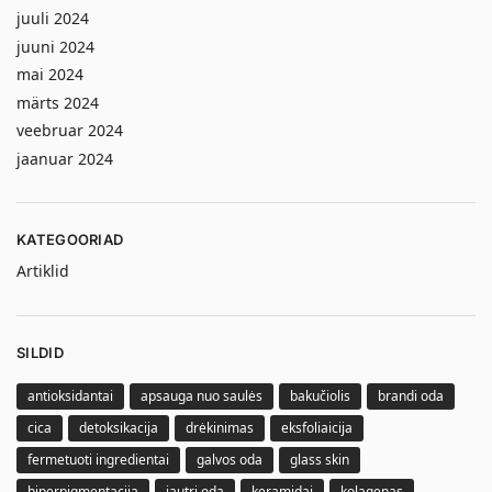
juuli 2024
juuni 2024
mai 2024
märts 2024
veebruar 2024
jaanuar 2024
KATEGOORIAD
Artiklid
SILDID
antioksidantai
apsauga nuo saulės
bakučiolis
brandi oda
cica
detoksikacija
drėkinimas
eksfoliaicija
fermetuoti ingredientai
galvos oda
glass skin
hiperpigmentacija
jautri oda
keramidai
kolagenas