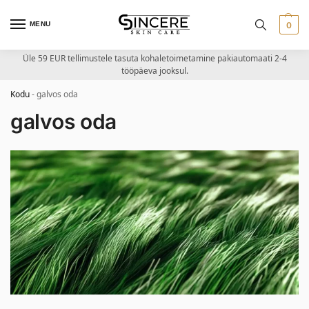
MENU
0
Üle 59 EUR tellimustele tasuta kohaletoimetamine pakiautomaati 2-4
tööpäeva jooksul.
Kodu
-
galvos oda
galvos oda