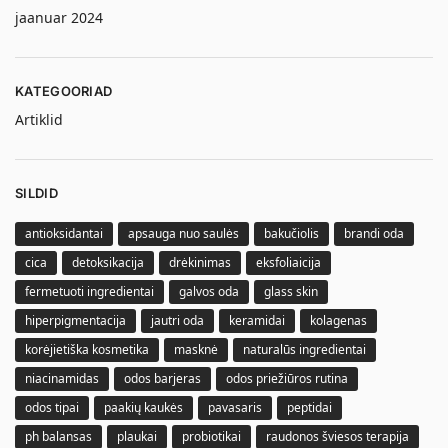
jaanuar 2024
KATEGOORIAD
Artiklid
SILDID
antioksidantai
apsauga nuo saulės
bakučiolis
brandi oda
cica
detoksikacija
drėkinimas
eksfoliaicija
fermetuoti ingredientai
galvos oda
glass skin
hiperpigmentacija
jautri oda
keramidai
kolagenas
korėjietiška kosmetika
masknė
naturalūs ingredientai
niacinamidas
odos barjeras
odos priežiūros rutina
odos tipai
paakių kaukės
pavasaris
peptidai
ph balansas
plaukai
probiotikai
raudonos šviesos terapija