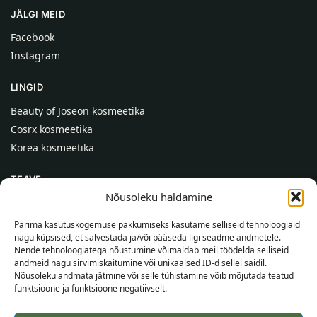
JÄLGI MEID
Facebook
Instagram
LINGID
Beauty of Joseon kosmeetika
Cosrx kosmeetika
Korea kosmeetika
TEAVE
Nõusoleku haldamine
Meist
Kontaktid
Parima kasutuskogemuse pakkumiseks kasutame selliseid tehnoloogiaid
nagu küpsised, et salvestada ja/või pääseda ligi seadme andmetele.
Abi
Nende tehnoloogiatega nõustumine võimaldab meil töödelda selliseid
andmeid nagu sirvimiskäitumine või unikaalsed ID-d sellel saidil.
TEAVE OSTJALE
Nõusoleku andmata jätmine või selle tühistamine võib mõjutada teatud
funktsioone ja funktsioone negatiivselt.
Tarnetingimused
Tingimused