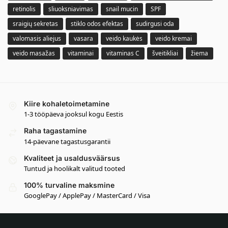
retinolis
sliuoksniavimas
snail mucin
SPF
sraigių sekretas
stiklo odos efektas
sudirgusi oda
valomasis aliejus
vasara
veido kaukės
veido kremai
veido masažas
vitaminai
vitaminas C
šveitikliai
žiema
Kiire kohaletoimetamine
1-3 tööpäeva jooksul kogu Eestis
Raha tagastamine
14-päevane tagastusgarantii
Kvaliteet ja usaldusväärsus
Tuntud ja hoolikalt valitud tooted
100% turvaline maksmine
GooglePay / ApplePay / MasterCard / Visa