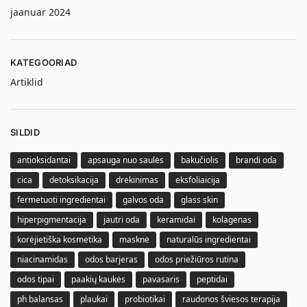
jaanuar 2024
KATEGOORIAD
Artiklid
SILDID
antioksidantai
apsauga nuo saulės
bakučiolis
brandi oda
cica
detoksikacija
drėkinimas
eksfoliaicija
fermetuoti ingredientai
galvos oda
glass skin
hiperpigmentacija
jautri oda
keramidai
kolagenas
korėjietiška kosmetika
masknė
naturalūs ingredientai
niacinamidas
odos barjeras
odos priežiūros rutina
odos tipai
paakių kaukės
pavasaris
peptidai
ph balansas
plaukai
probiotikai
raudonos šviesos terapija