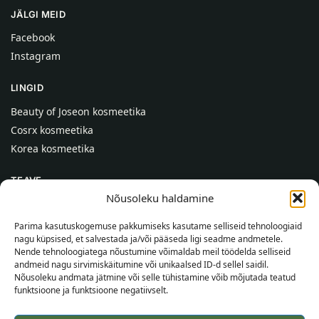
JÄLGI MEID
Facebook
Instagram
LINGID
Beauty of Joseon kosmeetika
Cosrx kosmeetika
Korea kosmeetika
TEAVE
Nõusoleku haldamine
Meist
Kontaktid
Parima kasutuskogemuse pakkumiseks kasutame selliseid tehnoloogiaid
nagu küpsised, et salvestada ja/või pääseda ligi seadme andmetele.
Abi
Nende tehnoloogiatega nõustumine võimaldab meil töödelda selliseid
andmeid nagu sirvimiskäitumine või unikaalsed ID-d sellel saidil.
TEAVE OSTJALE
Nõusoleku andmata jätmine või selle tühistamine võib mõjutada teatud
funktsioone ja funktsioone negatiivselt.
Tarnetingimused
Tingimused