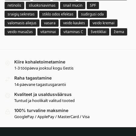
retinolis
sliuoksniavimas
snail mucin
SPF
sraigių sekretas
stiklo odos efektas
sudirgusi oda
valomasis aliejus
vasara
veido kaukės
veido kremai
veido masažas
vitaminai
vitaminas C
šveitikliai
žiema
Kiire kohaletoimetamine
1-3 tööpäeva jooksul kogu Eestis
Raha tagastamine
14-päevane tagastusgarantii
Kvaliteet ja usaldusväärsus
Tuntud ja hoolikalt valitud tooted
100% turvaline maksmine
GooglePay / ApplePay / MasterCard / Visa