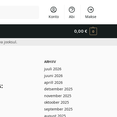
Otsi
Konto
Abi
Makse
0,00
€
0
a jooksul.
ARHIIV
juuli 2026
juuni 2026
aprill 2026
:
detsember 2025
november 2025
oktoober 2025
september 2025
august 2025