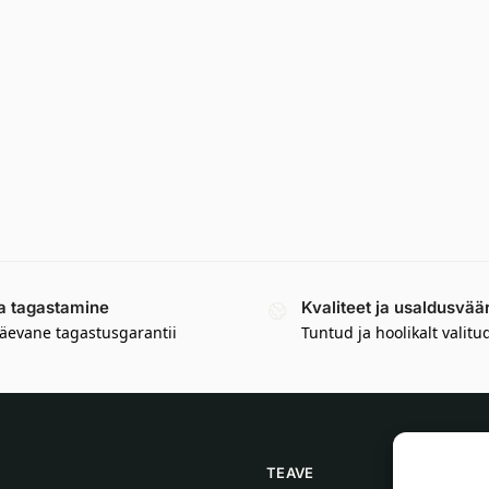
a tagastamine
Kvaliteet ja usaldusvää
äevane tagastusgarantii
Tuntud ja hoolikalt valitu
TEAVE