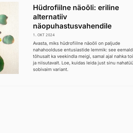
Hüdrofiilne näoõli: eriline
alternatiiv
näopuhastusvahendile
1. OKT 2024
Avasta, miks hüdrofiilne näoõli on paljude
nahahoolduse entusiastide lemmik: see eemal
tõhusalt ka veekindla meigi, samal ajal nahka toi
ja niisutavalt. Loe, kuidas leida just sinu nahatü
sobivaim variant.