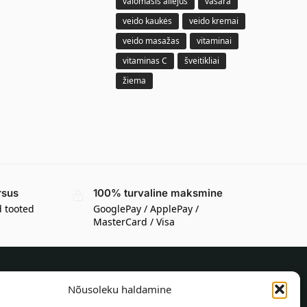
valomasis aliejus
vasara
veido kaukės
veido kremai
veido masažas
vitaminai
vitaminas C
šveitikliai
žiema
rsus
100% turvaline maksmine
d tooted
GooglePay / ApplePay /
MasterCard / Visa
Nõusoleku haldamine
TEAVE OSTJALE