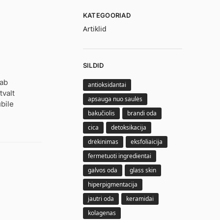
KATEGOORIAD
Artiklid
SILDID
dab
antioksidantai
tvalt
apsauga nuo saulės
übile
bakučiolis
brandi oda
cica
detoksikacija
drėkinimas
eksfoliaicija
fermetuoti ingredientai
galvos oda
glass skin
hiperpigmentacija
jautri oda
keramidai
kolagenas