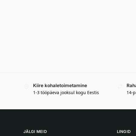
Kiire kohaletoimetamine
Rah
1-3 tööpäeva jooksul kogu Eestis
14-p
JÄLGI MEID
LINGID