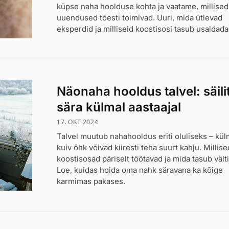
küpse naha hoolduse kohta ja vaatame, millised
uuendused tõesti toimivad. Uuri, mida ütlevad
eksperdid ja milliseid koostisosi tasub usaldada
Näonaha hooldus talvel: säili
sära külmal aastaajal
17. OKT 2024
Talvel muutub nahahooldus eriti oluliseks – kül
kuiv õhk võivad kiiresti teha suurt kahju. Millise
koostisosad päriselt töötavad ja mida tasub vält
Loe, kuidas hoida oma nahk säravana ka kõige
karmimas pakases.