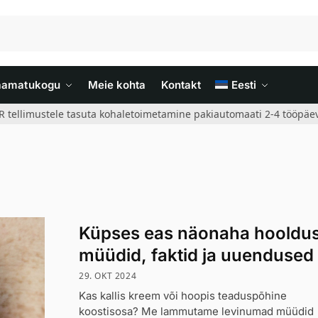
aamatukogu
Meie kohta
Kontakt
Eesti
R tellimustele tasuta kohaletoimetamine pakiautomaati 2-4 tööpäev
Küpses eas näonaha hooldus
müüdid, faktid ja uuendused
29. OKT 2024
Kas kallis kreem või hoopis teaduspõhine
koostisosa? Me lammutame levinumad müüdid