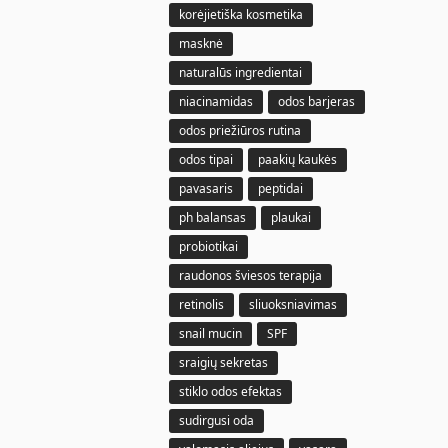
korėjietiška kosmetika
masknė
naturalūs ingredientai
niacinamidas
odos barjeras
odos priežiūros rutina
odos tipai
paakių kaukės
pavasaris
peptidai
ph balansas
plaukai
probiotikai
raudonos šviesos terapija
retinolis
sliuoksniavimas
snail mucin
SPF
sraigių sekretas
stiklo odos efektas
sudirgusi oda