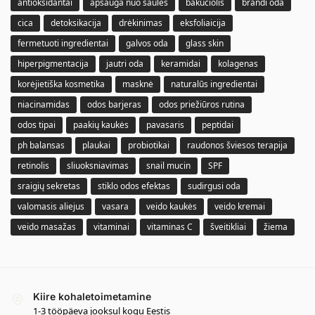
antioksidantai
apsauga nuo saulės
bakučiolis
brandi oda
cica
detoksikacija
drėkinimas
eksfoliaicija
fermetuoti ingredientai
galvos oda
glass skin
hiperpigmentacija
jautri oda
keramidai
kolagenas
korėjietiška kosmetika
masknė
naturalūs ingredientai
niacinamidas
odos barjeras
odos priežiūros rutina
odos tipai
paakių kaukės
pavasaris
peptidai
ph balansas
plaukai
probiotikai
raudonos šviesos terapija
retinolis
sliuoksniavimas
snail mucin
SPF
sraigių sekretas
stiklo odos efektas
sudirgusi oda
valomasis aliejus
vasara
veido kaukės
veido kremai
veido masažas
vitaminai
vitaminas C
šveitikliai
žiema
Kiire kohaletoimetamine
1-3 tööpäeva jooksul kogu Eestis