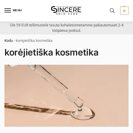
MENU
0
Üle 59 EUR tellimustele tasuta kohaletoimetamine pakiautomaati 2-4
tööpäeva jooksul.
Kodu
-
korėjietiška kosmetika
korėjietiška kosmetika