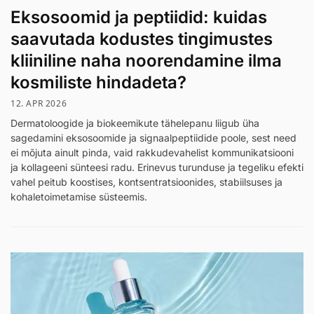
Eksosoomid ja peptiidid: kuidas
saavutada kodustes tingimustes
kliiniline naha noorendamine ilma
kosmiliste hindadeta?
12. APR 2026
Dermatoloogide ja biokeemikute tähelepanu liigub üha
sagedamini eksosoomide ja signaalpeptiidide poole, sest need
ei mõjuta ainult pinda, vaid rakkudevahelist kommunikatsiooni
ja kollageeni sünteesi radu. Erinevus turunduse ja tegeliku efekti
vahel peitub koostises, kontsentratsioonides, stabiilsuses ja
kohaletoimetamise süsteemis.