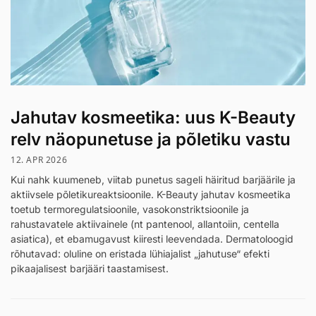
Jahutav kosmeetika: uus K-Beauty
relv näopunetuse ja põletiku vastu
12. APR 2026
Kui nahk kuumeneb, viitab punetus sageli häiritud barjäärile ja
aktiivsele põletikureaktsioonile. K-Beauty jahutav kosmeetika
toetub termoregulatsioonile, vasokonstriktsioonile ja
rahustavatele aktiivainele (nt pantenool, allantoiin, centella
asiatica), et ebamugavust kiiresti leevendada. Dermatoloogid
rõhutavad: oluline on eristada lühiajalist „jahutuse“ efekti
pikaajalisest barjääri taastamisest.