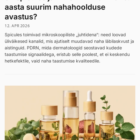
aasta suurim nahahoolduse
avastus?
12. APR 2026
Spicules toimivad mikroskoopiliste „juhtidena“: need loovad
üliväikesed kanalid, mis ajutiselt muudavad naha läbilaskvust ja
aistinguid. PDRN, mida dermatoloogid seostavad kudede
taastumise signaalidega, eristub selle poolest, et ei keskendu
hetkefektile, vaid naha taastumise kvaliteedile.