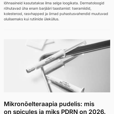
lõhnaaineid kasutatakse ilma selge loogikata. Dermatoloogid
rõhutavad üha enam barjääri taastamist: tseramiidid,
kolesterool, rasvhapped ja õrnad puhastusvahendid muutuvad
olulisemaks kui rutiinide üleküllus.
Mikronõelteraapia pudelis: mis
on spicules ja miks PDRN on 2026.