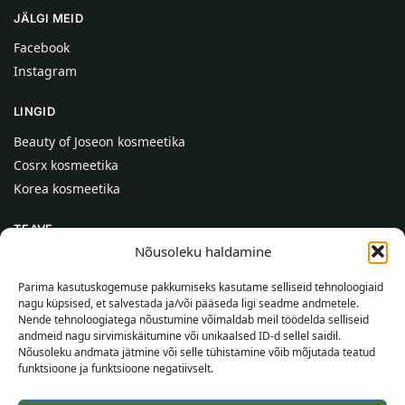
JÄLGI MEID
Facebook
Instagram
LINGID
Beauty of Joseon kosmeetika
Cosrx kosmeetika
Korea kosmeetika
TEAVE
Nõusoleku haldamine
Meist
Kontaktid
Parima kasutuskogemuse pakkumiseks kasutame selliseid tehnoloogiaid
nagu küpsised, et salvestada ja/või pääseda ligi seadme andmetele.
Abi
Nende tehnoloogiatega nõustumine võimaldab meil töödelda selliseid
andmeid nagu sirvimiskäitumine või unikaalsed ID-d sellel saidil.
TEAVE OSTJALE
Nõusoleku andmata jätmine või selle tühistamine võib mõjutada teatud
funktsioone ja funktsioone negatiivselt.
Tarnetingimused
Tingimused