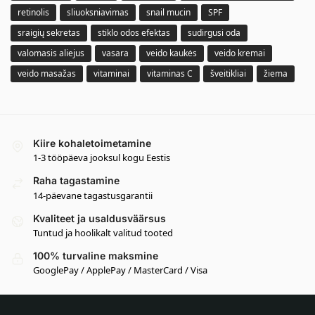
retinolis
sliuoksniavimas
snail mucin
SPF
sraigių sekretas
stiklo odos efektas
sudirgusi oda
valomasis aliejus
vasara
veido kaukės
veido kremai
veido masažas
vitaminai
vitaminas C
šveitikliai
žiema
Kiire kohaletoimetamine
1-3 tööpäeva jooksul kogu Eestis
Raha tagastamine
14-päevane tagastusgarantii
Kvaliteet ja usaldusväärsus
Tuntud ja hoolikalt valitud tooted
100% turvaline maksmine
GooglePay / ApplePay / MasterCard / Visa