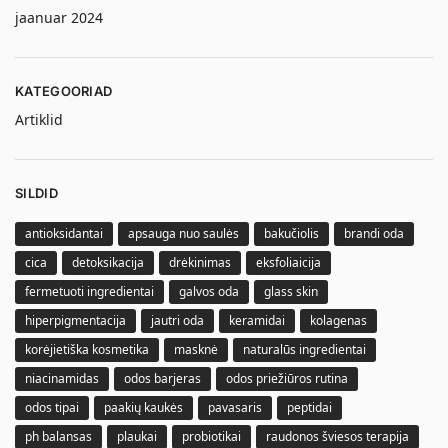
jaanuar 2024
KATEGOORIAD
Artiklid
SILDID
antioksidantai
apsauga nuo saulės
bakučiolis
brandi oda
cica
detoksikacija
drėkinimas
eksfoliaicija
fermetuoti ingredientai
galvos oda
glass skin
hiperpigmentacija
jautri oda
keramidai
kolagenas
korėjietiška kosmetika
masknė
naturalūs ingredientai
niacinamidas
odos barjeras
odos priežiūros rutina
odos tipai
paakių kaukės
pavasaris
peptidai
ph balansas
plaukai
probiotikai
raudonos šviesos terapija