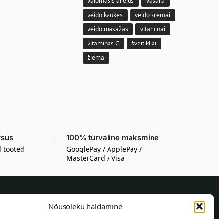
valomasis aliejus
vasara
veido kaukės
veido kremai
veido masažas
vitaminai
vitaminas C
šveitikliai
žiema
rsus
100% turvaline maksmine
d tooted
GooglePay / ApplePay /
MasterCard / Visa
Nõusoleku haldamine
TEAVE OSTJALE