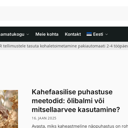
aamatukogu
Meie kohta
Kontakt
Eesti
R tellimustele tasuta kohaletoimetamine pakiautomaati 2-4 tööpäev
Kahefaasilise puhastuse
meetodid: õlibalmi või
mitsellaarvee kasutamine?
16. JAAN 2025
Avasta, miks kaheastmeline näopuhastus on r