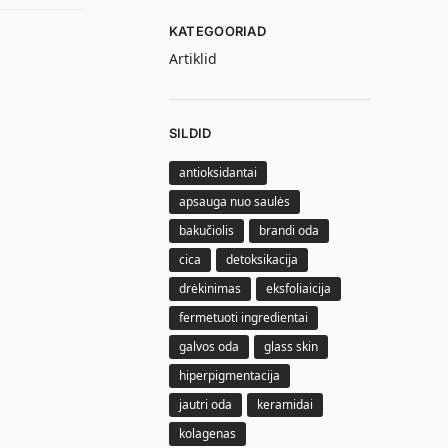
KATEGOORIAD
Artiklid
SILDID
antioksidantai
apsauga nuo saulės
bakučiolis
brandi oda
cica
detoksikacija
drėkinimas
eksfoliaicija
fermetuoti ingredientai
galvos oda
glass skin
hiperpigmentacija
jautri oda
keramidai
kolagenas