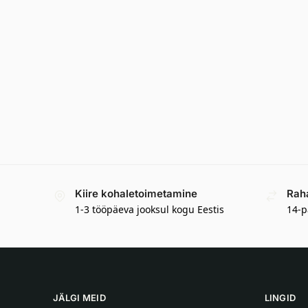
Kiire kohaletoimetamine
Rah
1-3 tööpäeva jooksul kogu Eestis
14-p
JÄLGI MEID
LINGID