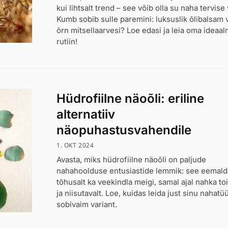
kui lihtsalt trend – see võib olla su naha tervise 
Kumb sobib sulle paremini: luksuslik õlibalsam 
õrn mitsellaarvesi? Loe edasi ja leia oma ideaal
rutiin!
Hüdrofiilne näoõli: eriline
alternatiiv
näopuhastusvahendile
1. OKT 2024
Avasta, miks hüdrofiilne näoõli on paljude
nahahoolduse entusiastide lemmik: see eemal
tõhusalt ka veekindla meigi, samal ajal nahka toi
ja niisutavalt. Loe, kuidas leida just sinu nahatü
sobivaim variant.