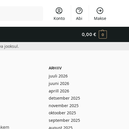
Otsi
Konto
Abi
Makse
0,00
€
0
a jooksul.
ARHIIV
juuli 2026
juuni 2026
aprill 2026
detsember 2025
november 2025
oktoober 2025
september 2025
ohkem
august 2025