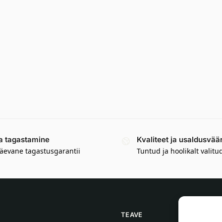
a tagastamine
Kvaliteet ja usaldusvää
äevane tagastusgarantii
Tuntud ja hoolikalt valitu
TEAVE