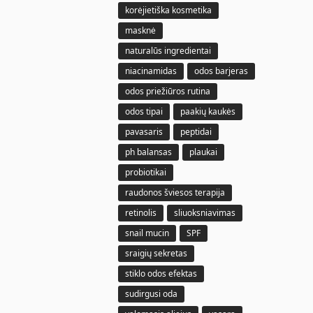
korėjietiška kosmetika
masknė
naturalūs ingredientai
niacinamidas
odos barjeras
odos priežiūros rutina
odos tipai
paakių kaukės
pavasaris
peptidai
ph balansas
plaukai
probiotikai
raudonos šviesos terapija
retinolis
sliuoksniavimas
snail mucin
SPF
sraigių sekretas
stiklo odos efektas
sudirgusi oda