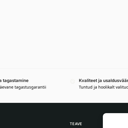
a tagastamine
Kvaliteet ja usaldusvää
äevane tagastusgarantii
Tuntud ja hoolikalt valitu
TEAVE