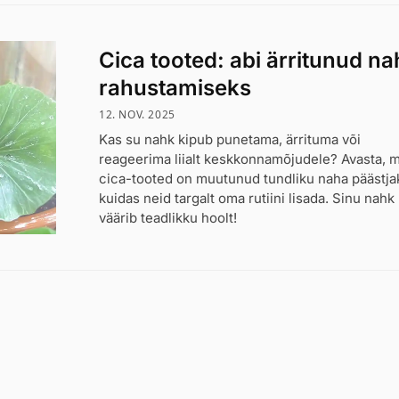
Cica tooted: abi ärritunud na
rahustamiseks
12. NOV. 2025
Kas su nahk kipub punetama, ärrituma või
reageerima liialt keskkonnamõjudele? Avasta, 
cica-tooted on muutunud tundliku naha päästjak
kuidas neid targalt oma rutiini lisada. Sinu nahk
väärib teadlikku hoolt!