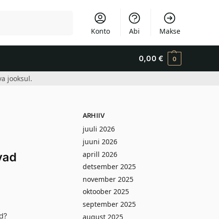
Otsi
Konto
Abi
Makse
0,00
€
0
a jooksul.
ARHIIV
juuli 2026
juuni 2026
aprill 2026
vad
detsember 2025
november 2025
oktoober 2025
september 2025
d?
august 2025