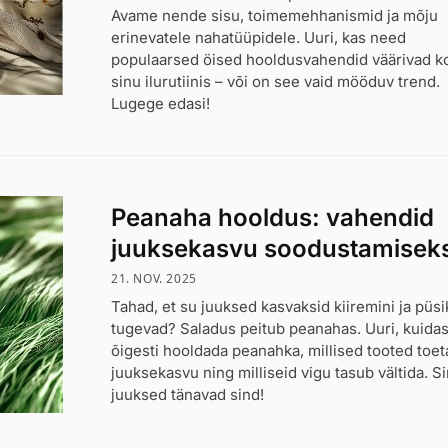
Avame nende sisu, toimemehhanismid ja mõju
erinevatele nahatüüpidele. Uuri, kas need
populaarsed öised hooldusvahendid väärivad k
sinu ilurutiinis – või on see vaid mööduv trend.
Lugege edasi!
Peanaha hooldus: vahendid
juuksekasvu soodustamisek
21. NOV. 2025
Tahad, et su juuksed kasvaksid kiiremini ja püsi
tugevad? Saladus peitub peanahas. Uuri, kuida
õigesti hooldada peanahka, millised tooted toe
juuksekasvu ning milliseid vigu tasub vältida. S
juuksed tänavad sind!