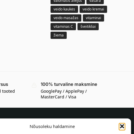
valomasis aliejus
vasara
veido kaukės
veido kremai
veido masažas
vitaminai
vitaminas C
šveitikliai
žiema
rsus
100% turvaline maksmine
d tooted
GooglePay / ApplePay /
MasterCard / Visa
Nõusoleku haldamine
TEAVE OSTJALE