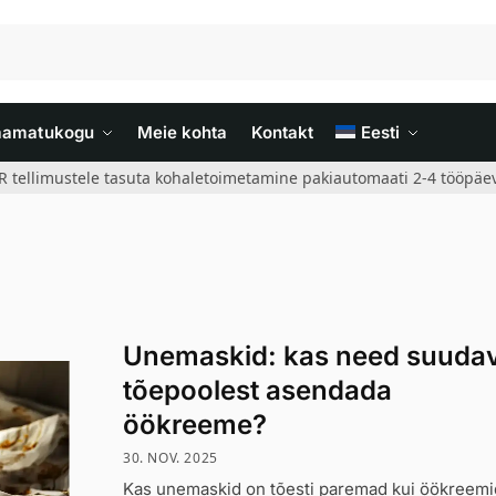
aamatukogu
Meie kohta
Kontakt
Eesti
R tellimustele tasuta kohaletoimetamine pakiautomaati 2-4 tööpäev
Unemaskid: kas need suuda
tõepoolest asendada
öökreeme?
30. NOV. 2025
Kas unemaskid on tõesti paremad kui öökreemi