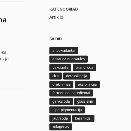
KATEGOORIAD
Artiklid
ha
SILDID
antioksidantai
miks
s ja
apsauga nuo saulės
bakučiolis
brandi oda
cica
detoksikacija
drėkinimas
eksfoliaicija
fermetuoti ingredientai
galvos oda
glass skin
hiperpigmentacija
jautri oda
keramidai
kolagenas