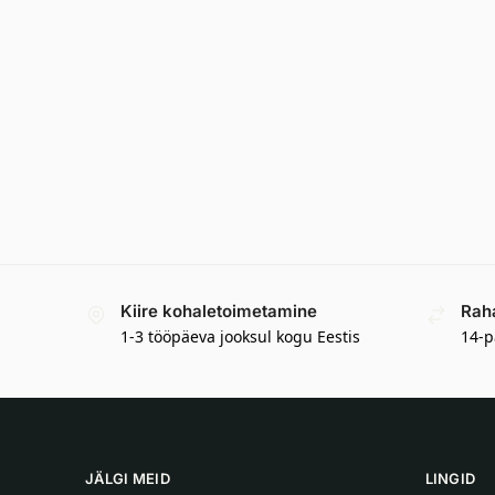
Kiire kohaletoimetamine
Rah
1-3 tööpäeva jooksul kogu Eestis
14-p
JÄLGI MEID
LINGID