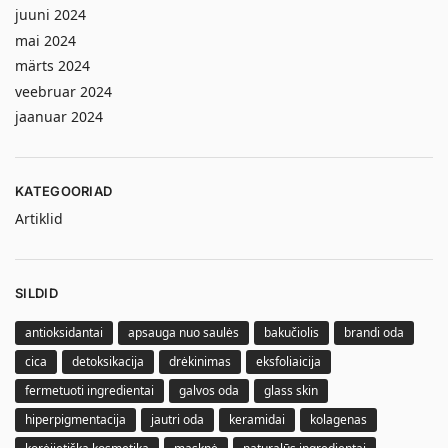
juuni 2024
mai 2024
märts 2024
veebruar 2024
jaanuar 2024
KATEGOORIAD
Artiklid
SILDID
antioksidantai
apsauga nuo saulės
bakučiolis
brandi oda
cica
detoksikacija
drėkinimas
eksfoliaicija
fermetuoti ingredientai
galvos oda
glass skin
hiperpigmentacija
jautri oda
keramidai
kolagenas