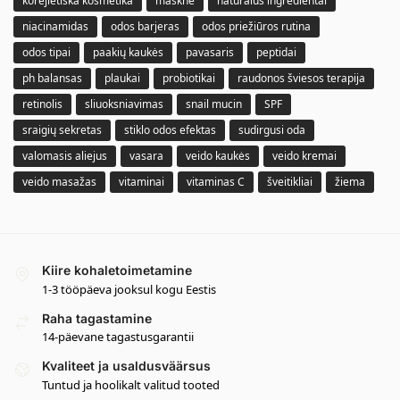
korėjietiška kosmetika
masknė
naturalūs ingredientai
niacinamidas
odos barjeras
odos priežiūros rutina
odos tipai
paakių kaukės
pavasaris
peptidai
ph balansas
plaukai
probiotikai
raudonos šviesos terapija
retinolis
sliuoksniavimas
snail mucin
SPF
sraigių sekretas
stiklo odos efektas
sudirgusi oda
valomasis aliejus
vasara
veido kaukės
veido kremai
veido masažas
vitaminai
vitaminas C
šveitikliai
žiema
Kiire kohaletoimetamine
1-3 tööpäeva jooksul kogu Eestis
Raha tagastamine
14-päevane tagastusgarantii
Kvaliteet ja usaldusväärsus
Tuntud ja hoolikalt valitud tooted