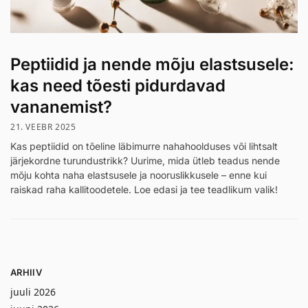
Peptiidid ja nende mõju elastsusele:
kas need tõesti pidurdavad
vananemist?
21. VEEBR 2025
Kas peptiidid on tõeline läbimurre nahahoolduses või lihtsalt
järjekordne turundustrikk? Uurime, mida ütleb teadus nende
mõju kohta naha elastsusele ja nooruslikkusele – enne kui
raiskad raha kallitoodetele. Loe edasi ja tee teadlikum valik!
ARHIIV
juuli 2026