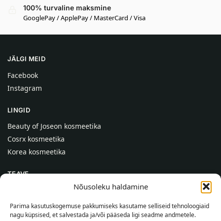
100% turvaline maksmine
GooglePay / ApplePay / MasterCard / Visa
JÄLGI MEID
Facebook
Instagram
LINGID
Beauty of Joseon kosmeetika
Cosrx kosmeetika
Korea kosmeetika
TEAVE
Nõusoleku haldamine
Meist
Kontaktid
Parima kasutuskogemuse pakkumiseks kasutame selliseid tehnoloogiaid
nagu küpsised, et salvestada ja/või pääseda ligi seadme andmetele.
Abi