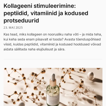
Kollageeni stimuleerimine:
peptiidid, vitamiinid ja kodused
protseduurid
23. MAI 2025
Kas tead, miks kollageen on noorusliku naha võti – ja mida teha,
kui keha seda enam piisavalt ei tooda? Avasta tõenduspõhised
viisid, kuidas peptiidid, vitamiinid ja kodused hooldused võivad
aidata säilitada naha elujõulisust ja sära.