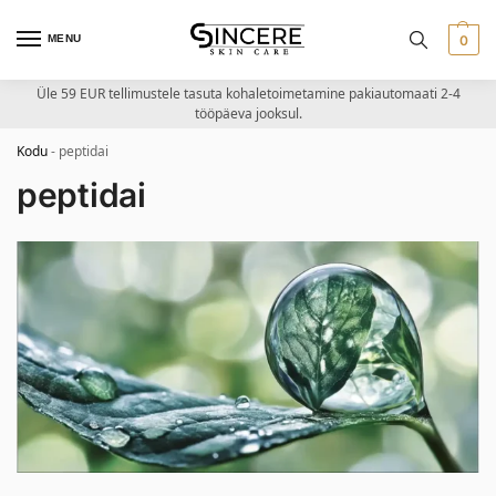
MENU
0
Üle 59 EUR tellimustele tasuta kohaletoimetamine pakiautomaati 2-4
tööpäeva jooksul.
Kodu
-
peptidai
peptidai