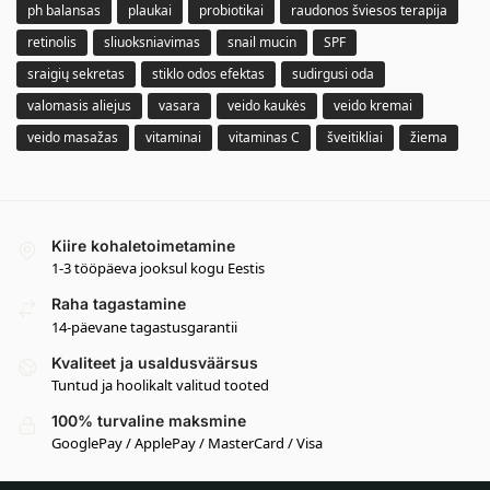
ph balansas
plaukai
probiotikai
raudonos šviesos terapija
retinolis
sliuoksniavimas
snail mucin
SPF
sraigių sekretas
stiklo odos efektas
sudirgusi oda
valomasis aliejus
vasara
veido kaukės
veido kremai
veido masažas
vitaminai
vitaminas C
šveitikliai
žiema
Kiire kohaletoimetamine
1-3 tööpäeva jooksul kogu Eestis
Raha tagastamine
14-päevane tagastusgarantii
Kvaliteet ja usaldusväärsus
Tuntud ja hoolikalt valitud tooted
100% turvaline maksmine
GooglePay / ApplePay / MasterCard / Visa