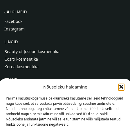
JÄLGI MEID
Facebook
Instagram
LINGID
Beauty of Joseon kosmeetika
Cosrx kosmeetika
Korea kosmeetika
TEAVE
Nõusoleku haldamine
Meist
Kontaktid
Parima kasutuskogemuse pakkumiseks kasutame selliseid tehnoloogiaid
nagu küpsised, et salvestada ja/või pääseda ligi seadme andmetele.
Abi
Nende tehnoloogiatega nõustumine võimaldab meil töödelda selliseid
andmeid nagu sirvimiskäitumine või unikaalsed ID-d sellel saidil.
TEAVE OSTJALE
Nõusoleku andmata jätmine või selle tühistamine võib mõjutada teatud
funktsioone ja funktsioone negatiivselt.
Tarnetingimused