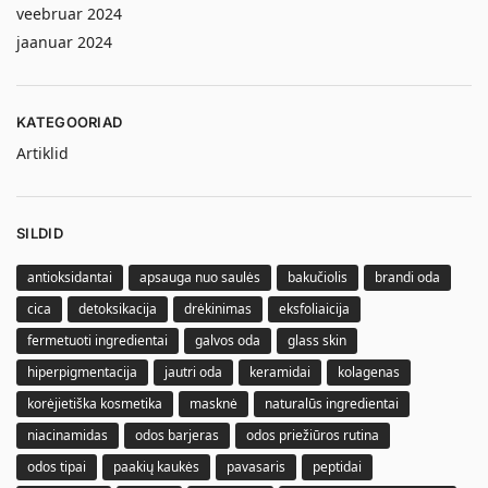
veebruar 2024
jaanuar 2024
KATEGOORIAD
Artiklid
SILDID
antioksidantai
apsauga nuo saulės
bakučiolis
brandi oda
cica
detoksikacija
drėkinimas
eksfoliaicija
fermetuoti ingredientai
galvos oda
glass skin
hiperpigmentacija
jautri oda
keramidai
kolagenas
korėjietiška kosmetika
masknė
naturalūs ingredientai
niacinamidas
odos barjeras
odos priežiūros rutina
odos tipai
paakių kaukės
pavasaris
peptidai