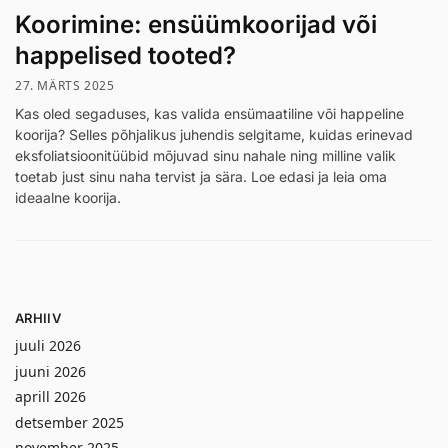
Koorimine: ensüümkoorijad või
happelised tooted?
27. MÄRTS 2025
Kas oled segaduses, kas valida ensümaatiline või happeline
koorija? Selles põhjalikus juhendis selgitame, kuidas erinevad
eksfoliatsioonitüübid mõjuvad sinu nahale ning milline valik
toetab just sinu naha tervist ja sära. Loe edasi ja leia oma
ideaalne koorija.
ARHIIV
juuli 2026
juuni 2026
aprill 2026
detsember 2025
november 2025