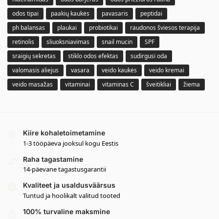
odos tipai
paakių kaukės
pavasaris
peptidai
ph balansas
plaukai
probiotikai
raudonos šviesos terapija
retinolis
sliuoksniavimas
snail mucin
SPF
sraigių sekretas
stiklo odos efektas
sudirgusi oda
valomasis aliejus
vasara
veido kaukės
veido kremai
veido masažas
vitaminai
vitaminas C
šveitikliai
žiema
Kiire kohaletoimetamine
1-3 tööpäeva jooksul kogu Eestis
Raha tagastamine
14-päevane tagastusgarantii
Kvaliteet ja usaldusväärsus
Tuntud ja hoolikalt valitud tooted
100% turvaline maksmine