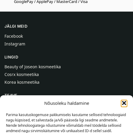
GooglePay / ApplePay / MasterCard / Visa
JÄLGI MEID
Facebook
Instagram
LINGID
Beauty of Joseon kosmeetika
Cosrx kosmeetika
Korea kosmeetika
TEAVE
Nõusoleku haldamine
Meist
Kontaktid
Parima kasutuskogemuse pakkumiseks kasutame selliseid tehnoloogiaid
nagu küpsised, et salvestada ja/või pääseda ligi seadme andmetele.
Abi
Nende tehnoloogiatega nõustumine võimaldab meil töödelda selliseid
andmeid nagu sirvimiskäitumine või unikaalsed ID-d sellel saidil.