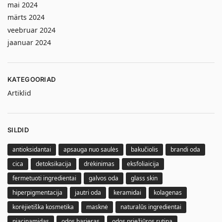
mai 2024
märts 2024
veebruar 2024
jaanuar 2024
KATEGOORIAD
Artiklid
SILDID
antioksidantai
apsauga nuo saulės
bakučiolis
brandi oda
cica
detoksikacija
drėkinimas
eksfoliaicija
fermetuoti ingredientai
galvos oda
glass skin
hiperpigmentacija
jautri oda
keramidai
kolagenas
korėjietiška kosmetika
masknė
naturalūs ingredientai
niacinamidas
odos barjeras
odos priežiūros rutina