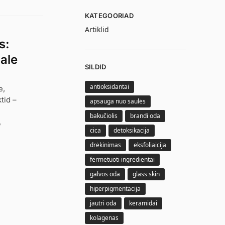
KATEGOORIAD
Artiklid
s:
hale
SILDID
antioksidantai
e,
tid –
apsauga nuo saulės
bakučiolis
brandi oda
,
cica
detoksikacija
drėkinimas
eksfoliaicija
fermetuoti ingredientai
galvos oda
glass skin
hiperpigmentacija
jautri oda
keramidai
kolagenas