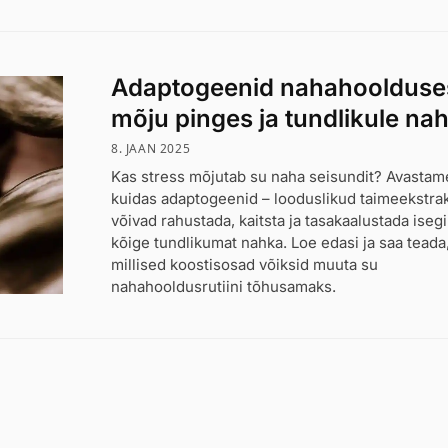
Adaptogeenid nahahoolduse
mõju pinges ja tundlikule na
8. JAAN 2025
Kas stress mõjutab su naha seisundit? Avastam
kuidas adaptogeenid – looduslikud taimeekstrak
võivad rahustada, kaitsta ja tasakaalustada isegi
kõige tundlikumat nahka. Loe edasi ja saa teada
millised koostisosad võiksid muuta su
nahahooldusrutiini tõhusamaks.