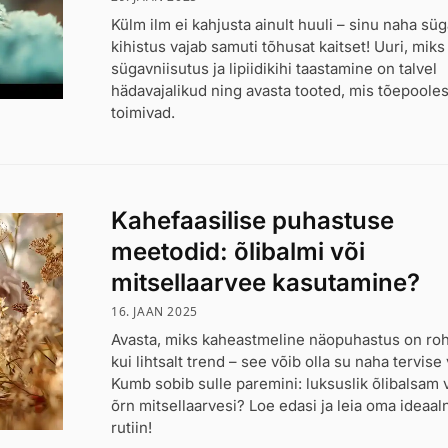
Külm ilm ei kahjusta ainult huuli – sinu naha sü
kihistus vajab samuti tõhusat kaitset! Uuri, miks
sügavniisutus ja lipiidikihi taastamine on talvel
hädavajalikud ning avasta tooted, mis tõepooles
toimivad.
Kahefaasilise puhastuse
meetodid: õlibalmi või
mitsellaarvee kasutamine?
16. JAAN 2025
Avasta, miks kaheastmeline näopuhastus on r
kui lihtsalt trend – see võib olla su naha tervise 
Kumb sobib sulle paremini: luksuslik õlibalsam 
õrn mitsellaarvesi? Loe edasi ja leia oma ideaal
rutiin!