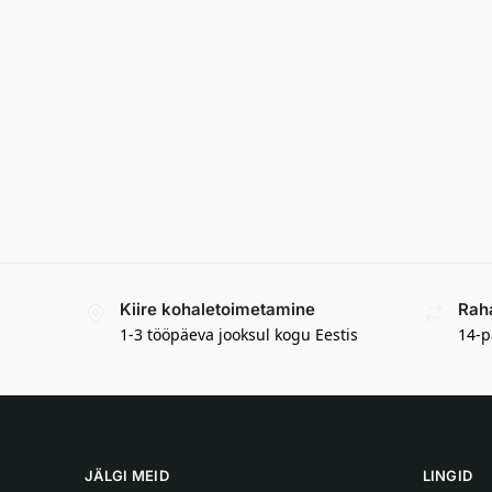
Kiire kohaletoimetamine
Rah
1-3 tööpäeva jooksul kogu Eestis
14-p
JÄLGI MEID
LINGID