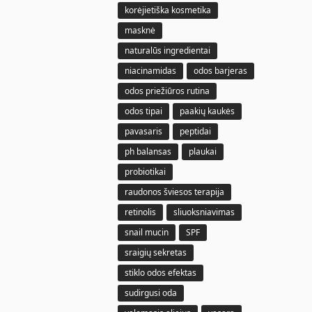
korėjietiška kosmetika
masknė
naturalūs ingredientai
niacinamidas
odos barjeras
odos priežiūros rutina
odos tipai
paakių kaukės
pavasaris
peptidai
ph balansas
plaukai
probiotikai
raudonos šviesos terapija
retinolis
sliuoksniavimas
snail mucin
SPF
sraigių sekretas
stiklo odos efektas
sudirgusi oda