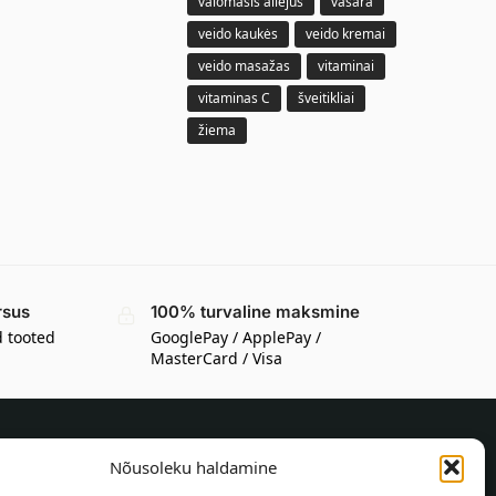
valomasis aliejus
vasara
veido kaukės
veido kremai
veido masažas
vitaminai
vitaminas C
šveitikliai
žiema
rsus
100% turvaline maksmine
d tooted
GooglePay / ApplePay /
MasterCard / Visa
Nõusoleku haldamine
TEAVE OSTJALE