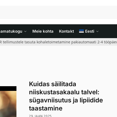
aamatukogu
Meie kohta
Kontakt
Eesti
R tellimustele tasuta kohaletoimetamine pakiautomaati 2-4 tööpäev
Kuidas säilitada
niiskustasakaalu talvel:
sügavniisutus ja lipiidide
taastamine
29. JAAN 2025