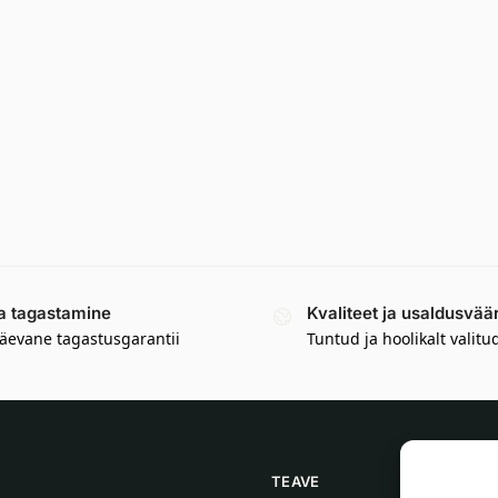
a tagastamine
Kvaliteet ja usaldusvää
äevane tagastusgarantii
Tuntud ja hoolikalt valitu
TEAVE