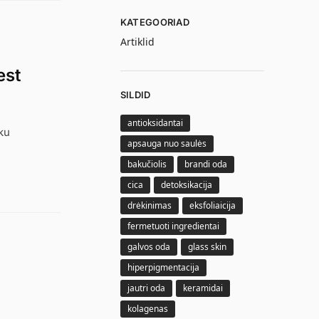
KATEGOORIAD
Artiklid
est
SILDID
antioksidantai
ku
apsauga nuo saulės
bakučiolis
brandi oda
cica
detoksikacija
drėkinimas
eksfoliaicija
fermetuoti ingredientai
galvos oda
glass skin
hiperpigmentacija
jautri oda
keramidai
kolagenas