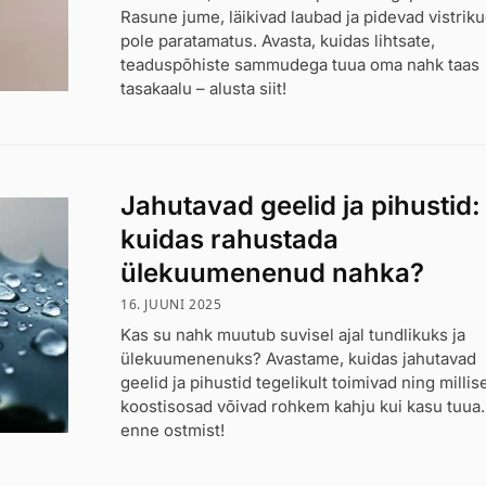
Rasune jume, läikivad laubad ja pidevad vistrik
pole paratamatus. Avasta, kuidas lihtsate,
teaduspõhiste sammudega tuua oma nahk taas
tasakaalu – alusta siit!
Jahutavad geelid ja pihustid:
kuidas rahustada
ülekuumenenud nahka?
16. JUUNI 2025
Kas su nahk muutub suvisel ajal tundlikuks ja
ülekuumenenuks? Avastame, kuidas jahutavad
geelid ja pihustid tegelikult toimivad ning millis
koostisosad võivad rohkem kahju kui kasu tuua.
enne ostmist!