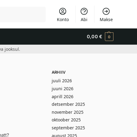
Otsi
Konto
Abi
Makse
0,00
€
0
a jooksul.
ARHIIV
juuli 2026
juuni 2026
aprill 2026
detsember 2025
a
november 2025
oktoober 2025
september 2025
matt?
august 2025