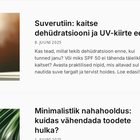
Suverutiin: kaitse
dehüdratsiooni ja UV-kiirte e
8. JUUNI 2025
Kas tead, millal tekib dehüdratsioon enne, kui
tunned janu? Või miks SPF 50 ei tähenda täielik
kaitset? Avasta praktilised nipid, mis aitavad sul
nautida suve targalt ja tervist hoides. Loe edasi!
Minimalistlik nahahooldus:
kuidas vähendada toodete
hulka?
1. JUUNI 2025