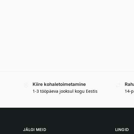
Kiire kohaletoimetamine
Rah
1-3 tööpäeva jooksul kogu Eestis
14-p
JÄLGI MEID
LINGID