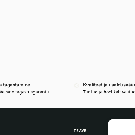
a tagastamine
Kvaliteet ja usaldusvää
äevane tagastusgarantii
Tuntud ja hoolikalt valitu
TEAVE