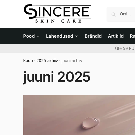
Pood
Lahendused
Brändid
Artiklid
R
Üle 59 EU
Kodu
-
2025 arhiiv
-
juuni arhiiv
juuni 2025