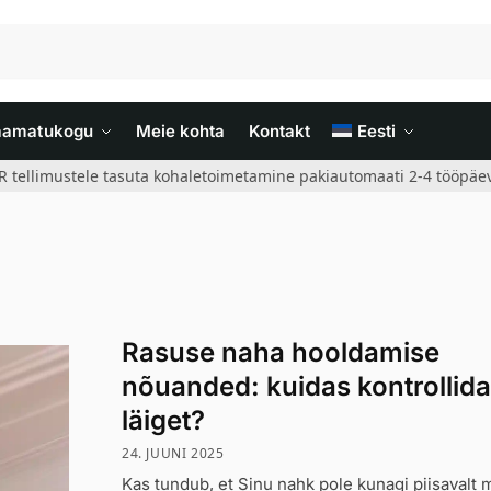
aamatukogu
Meie kohta
Kontakt
Eesti
R tellimustele tasuta kohaletoimetamine pakiautomaati 2-4 tööpäev
Rasuse naha hooldamise
nõuanded: kuidas kontrollid
läiget?
24. JUUNI 2025
Kas tundub, et Sinu nahk pole kunagi piisavalt 