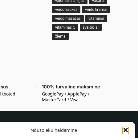
valomasis aliejus
vasara
veido kaukės
veido kremai
veido masažas
vitaminai
vitaminas C
šveitikliai
žiema
rsus
100% turvaline maksmine
d tooted
GooglePay / ApplePay /
MasterCard / Visa
Nõusoleku haldamine
TEAVE OSTJALE