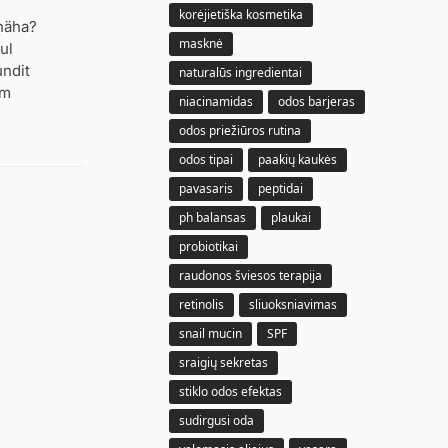
korėjietiška kosmetika
 näha?
masknė
ul
undit
naturalūs ingredientai
em
niacinamidas
odos barjeras
odos priežiūros rutina
odos tipai
paakių kaukės
pavasaris
peptidai
ph balansas
plaukai
probiotikai
raudonos šviesos terapija
retinolis
sliuoksniavimas
snail mucin
SPF
sraigių sekretas
stiklo odos efektas
sudirgusi oda