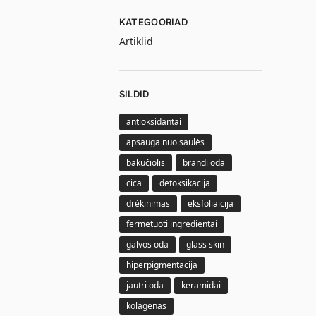
KATEGOORIAD
Artiklid
SILDID
antioksidantai
apsauga nuo saulės
bakučiolis
brandi oda
cica
detoksikacija
drėkinimas
eksfoliaicija
fermetuoti ingredientai
galvos oda
glass skin
hiperpigmentacija
jautri oda
keramidai
kolagenas