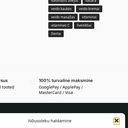
valomasis aliejus
vasara
veido kaukės
veido kremai
veido masažas
vitaminai
vitaminas C
šveitikliai
žiema
rsus
100% turvaline maksmine
d tooted
GooglePay / ApplePay /
MasterCard / Visa
Nõusoleku haldamine
TEAVE OSTJALE