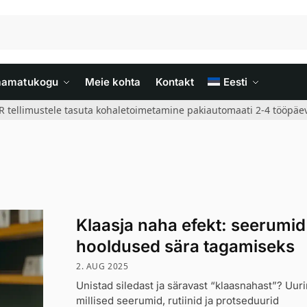
aamatukogu
Meie kohta
Kontakt
Eesti
R tellimustele tasuta kohaletoimetamine pakiautomaati 2-4 tööpäev
Klaasja naha efekt: seerumid
hooldused sära tagamiseks
2. AUG 2025
Unistad siledast ja säravast “klaasnahast”? Uur
millised seerumid, rutiinid ja protseduurid