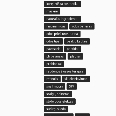
korėjietiška kosmetika
masknė
naturalūs ingredientai
niacinamidas
odos barjeras
odos priežiūros rutina
odos tipai
paakių kaukės
pavasaris
peptidai
ph balansas
plaukai
probiotikai
raudonos šviesos terapija
retinolis
sliuoksniavimas
snail mucin
SPF
sraigių sekretas
stiklo odos efektas
sudirgusi oda