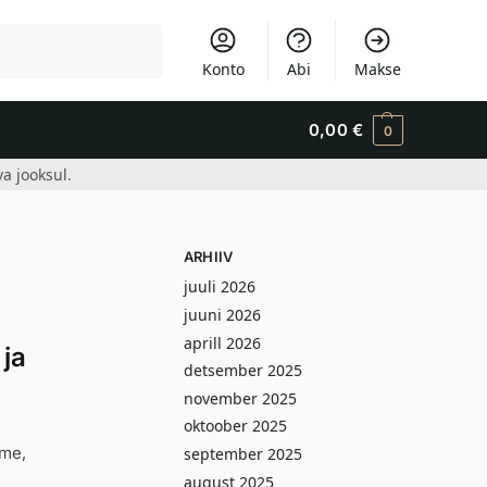
Otsi
Konto
Abi
Makse
0,00
€
0
a jooksul.
ARHIIV
juuli 2026
juuni 2026
aprill 2026
 ja
detsember 2025
november 2025
oktoober 2025
ime,
september 2025
august 2025