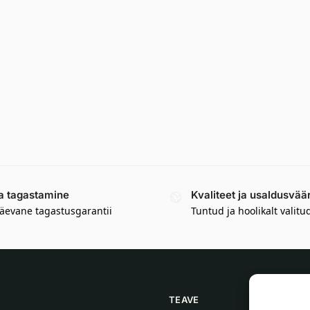
a tagastamine
Kvaliteet ja usaldusvää
äevane tagastusgarantii
Tuntud ja hoolikalt valitu
TEAVE