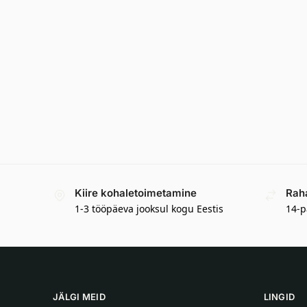
Kiire kohaletoimetamine
Rah
1-3 tööpäeva jooksul kogu Eestis
14-p
JÄLGI MEID
LINGID