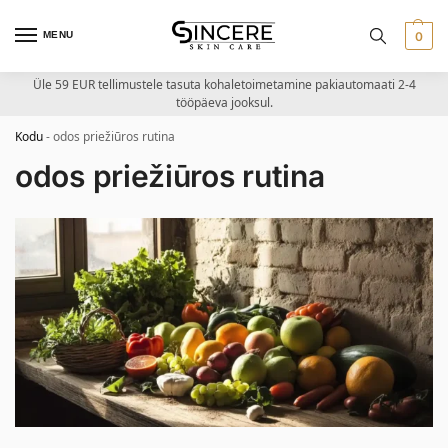
MENU
0
Üle 59 EUR tellimustele tasuta kohaletoimetamine pakiautomaati 2-4
tööpäeva jooksul.
Kodu
-
odos priežiūros rutina
odos priežiūros rutina