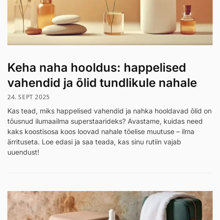
Keha naha hooldus: happelised
vahendid ja õlid tundlikule nahale
24. SEPT 2025
Kas tead, miks happelised vahendid ja nahka hooldavad õlid on
tõusnud ilumaailma superstaarideks? Avastame, kuidas need
kaks koostisosa koos loovad nahale tõelise muutuse – ilma
ärrituseta. Loe edasi ja saa teada, kas sinu rutiin vajab
uuendust!