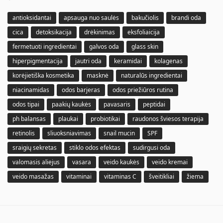
antioksidantai
apsauga nuo saulės
bakučiolis
brandi oda
cica
detoksikacija
drėkinimas
eksfoliaicija
fermetuoti ingredientai
galvos oda
glass skin
hiperpigmentacija
jautri oda
keramidai
kolagenas
korėjietiška kosmetika
masknė
naturalūs ingredientai
niacinamidas
odos barjeras
odos priežiūros rutina
odos tipai
paakių kaukės
pavasaris
peptidai
ph balansas
plaukai
probiotikai
raudonos šviesos terapija
retinolis
sliuoksniavimas
snail mucin
SPF
sraigių sekretas
stiklo odos efektas
sudirgusi oda
valomasis aliejus
vasara
veido kaukės
veido kremai
veido masažas
vitaminai
vitaminas C
šveitikliai
žiema