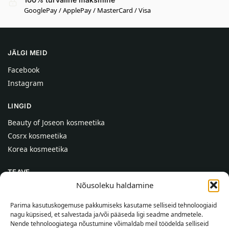
GooglePay / ApplePay / MasterCard / Visa
JÄLGI MEID
Facebook
Instagram
LINGID
Beauty of Joseon kosmeetika
Cosrx kosmeetika
Korea kosmeetika
TEAVE
Nõusoleku haldamine
Meist
Kontaktid
Parima kasutuskogemuse pakkumiseks kasutame selliseid tehnoloogiaid
nagu küpsised, et salvestada ja/või pääseda ligi seadme andmetele.
Abi
Nende tehnoloogiatega nõustumine võimaldab meil töödelda selliseid