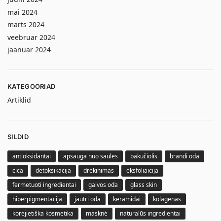
mai 2024
märts 2024
veebruar 2024
jaanuar 2024
KATEGOORIAD
Artiklid
SILDID
antioksidantai
apsauga nuo saulės
bakučiolis
brandi oda
cica
detoksikacija
drėkinimas
eksfoliaicija
fermetuoti ingredientai
galvos oda
glass skin
hiperpigmentacija
jautri oda
keramidai
kolagenas
korėjietiška kosmetika
masknė
naturalūs ingredientai