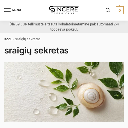
MENU
0
Üle 59 EUR tellimustele tasuta kohaletoimetamine pakiautomaati 2-4
tööpäeva jooksul.
Kodu
-
sraigių sekretas
sraigių sekretas