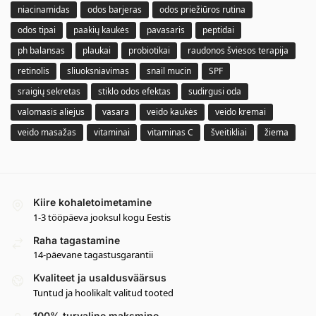
niacinamidas
odos barjeras
odos priežiūros rutina
odos tipai
paakių kaukės
pavasaris
peptidai
ph balansas
plaukai
probiotikai
raudonos šviesos terapija
retinolis
sliuoksniavimas
snail mucin
SPF
sraigių sekretas
stiklo odos efektas
sudirgusi oda
valomasis aliejus
vasara
veido kaukės
veido kremai
veido masažas
vitaminai
vitaminas C
šveitikliai
žiema
Kiire kohaletoimetamine
1-3 tööpäeva jooksul kogu Eestis
Raha tagastamine
14-päevane tagastusgarantii
Kvaliteet ja usaldusväärsus
Tuntud ja hoolikalt valitud tooted
100% turvaline maksmine