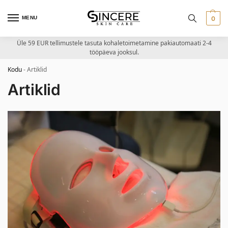
MENU
0
Üle 59 EUR tellimustele tasuta kohaletoimetamine pakiautomaati 2-4
tööpäeva jooksul.
Kodu
-
Artiklid
Artiklid