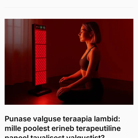
Punase valguse teraapia lambid:
mille poolest erineb terapeutiline
paneel tavalisest valgustist?