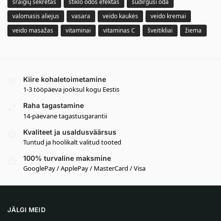
sraigių sekretas
stiklo odos efektas
sudirgusi oda
valomasis aliejus
vasara
veido kaukės
veido kremai
veido masažas
vitaminai
vitaminas C
šveitikliai
žiema
Kiire kohaletoimetamine
1-3 tööpäeva jooksul kogu Eestis
Raha tagastamine
14-päevane tagastusgarantii
Kvaliteet ja usaldusväärsus
Tuntud ja hoolikalt valitud tooted
100% turvaline maksmine
GooglePay / ApplePay / MasterCard / Visa
JÄLGI MEID