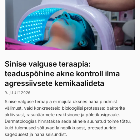
Sinise valguse teraapia:
teaduspõhine akne kontroll ilma
agressiivsete kemikaalideta
9. JUULI 2026
Sinise valguse teraapia ei mõjuta üksnes naha pindmist
välimust, vaid konkreetseid bioloogilisi protsesse: bakterite
aktiivsust, rasunäärmete reaktsioone ja põletikusignaale.
Dermatoloogias hinnatakse seda aknele suunatud toime tõttu,
kuid tulemused sõltuvad lainepikkusest, protseduuride
sagedusest ja naha seisundist.