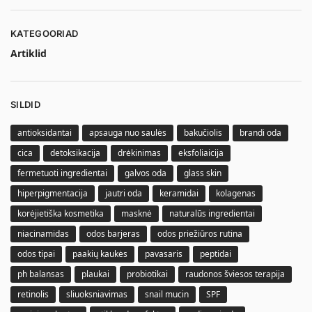
KATEGOORIAD
Artiklid
SILDID
antioksidantai
apsauga nuo saulės
bakučiolis
brandi oda
cica
detoksikacija
drėkinimas
eksfoliaicija
fermetuoti ingredientai
galvos oda
glass skin
hiperpigmentacija
jautri oda
keramidai
kolagenas
korėjietiška kosmetika
masknė
naturalūs ingredientai
niacinamidas
odos barjeras
odos priežiūros rutina
odos tipai
paakių kaukės
pavasaris
peptidai
ph balansas
plaukai
probiotikai
raudonos šviesos terapija
retinolis
sliuoksniavimas
snail mucin
SPF