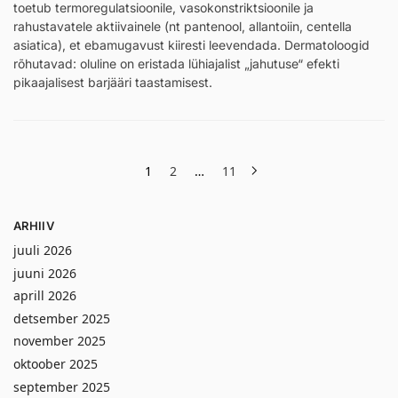
toetub termoregulatsioonile, vasokonstriktsioonile ja
rahustavatele aktiivainele (nt pantenool, allantoiin, centella
asiatica), et ebamugavust kiiresti leevendada. Dermatoloogid
rõhutavad: oluline on eristada lühiajalist „jahutuse“ efekti
pikaajalisest barjääri taastamisest.
1
2
…
11
ARHIIV
juuli 2026
juuni 2026
aprill 2026
detsember 2025
november 2025
oktoober 2025
september 2025