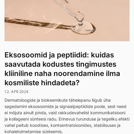
Eksosoomid ja peptiidid: kuidas
saavutada kodustes tingimustes
kliiniline naha noorendamine ilma
kosmiliste hindadeta?
12. APR 2026
Dermatoloogide ja biokeemikute tähelepanu liigub üha
sagedamini eksosoomide ja signaalpeptiidide poole, sest need
ei mõjuta ainult pinda, vaid rakkudevahelist kommunikatsiooni
ja kollageeni sünteesi radu. Erinevus turunduse ja tegeliku efekti
vahel peitub koostises, kontsentratsioonides, stabiilsuses ja
kohaletoimetamise süsteemis.