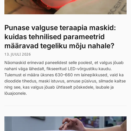
Punase valguse teraapia maskid:
kuidas tehnilised parameetrid
määravad tegeliku mõju nahale?
13. JUULI 2026
Näomaskid erinevad paneelidest selle poolest, et valgus jõuab
nahani väga lähedalt, fikseeritud LED-võrgustiku kaudu.
Tulemust ei määra üksnes 630–660 nm lainepikkused, vaid ka
dioodide tihedus, maski istuvus, annuse püsivus, silmade kaitse
ning see, kas valgus jõuab ühtlaselt põskedele, laubale ja
lõuajoonele.