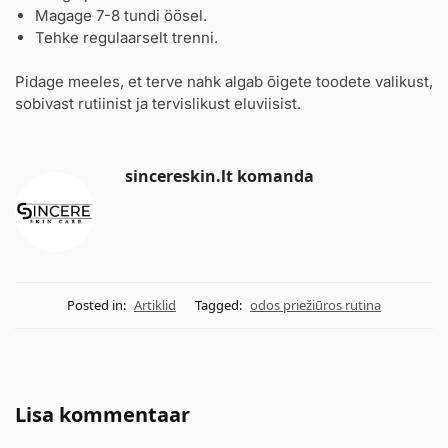
Magage 7-8 tundi öösel.
Tehke regulaarselt trenni.
Pidage meeles, et terve nahk algab õigete toodete valikust,
sobivast rutiinist ja tervislikust eluviisist.
sincereskin.lt komanda
Posted in:
Artiklid
Tagged:
odos priežiūros rutina
Lisa kommentaar