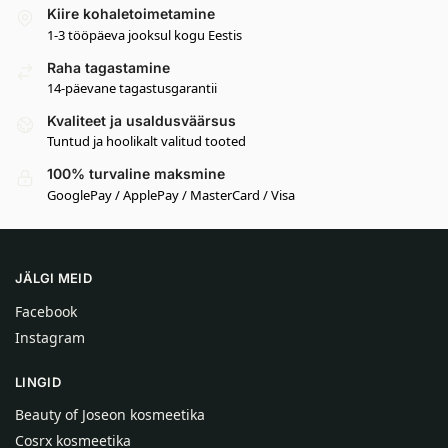
Kiire kohaletoimetamine
1-3 tööpäeva jooksul kogu Eestis
Raha tagastamine
14-päevane tagastusgarantii
Kvaliteet ja usaldusväärsus
Tuntud ja hoolikalt valitud tooted
100% turvaline maksmine
GooglePay / ApplePay / MasterCard / Visa
JÄLGI MEID
Facebook
Instagram
LINGID
Beauty of Joseon kosmeetika
Cosrx kosmeetika