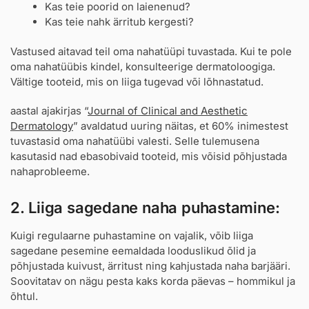
Kas teie poorid on laienenud?
Kas teie nahk ärritub kergesti?
Vastused aitavad teil oma nahatüüpi tuvastada. Kui te pole
oma nahatüübis kindel, konsulteerige dermatoloogiga.
Vältige tooteid, mis on liiga tugevad või lõhnastatud.
aastal ajakirjas “
Journal of Clinical and Aesthetic
Dermatology
” avaldatud uuring näitas, et 60% inimestest
tuvastasid oma nahatüübi valesti. Selle tulemusena
kasutasid nad ebasobivaid tooteid, mis võisid põhjustada
nahaprobleeme.
2. Liiga sagedane naha puhastamine:
Kuigi regulaarne puhastamine on vajalik, võib liiga
sagedane pesemine eemaldada looduslikud õlid ja
põhjustada kuivust, ärritust ning kahjustada naha barjääri.
Soovitatav on nägu pesta kaks korda päevas – hommikul ja
õhtul.