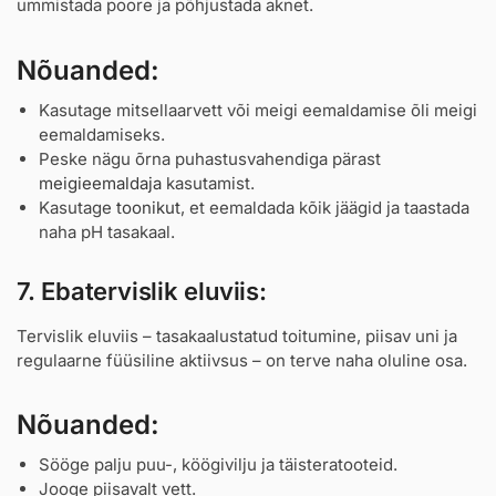
ummistada poore ja põhjustada aknet.
Nõuanded:
Kasutage mitsellaarvett või meigi eemaldamise õli meigi
eemaldamiseks.
Peske nägu õrna puhastusvahendiga pärast
meigieemaldaja
kasutamist.
Kasutage
toonikut
, et eemaldada kõik jäägid ja taastada
naha pH tasakaal.
7. Ebatervislik eluviis:
Tervislik eluviis – tasakaalustatud toitumine, piisav uni ja
regulaarne füüsiline aktiivsus – on terve naha oluline osa.
Nõuanded:
Sööge palju puu-, köögivilju ja täisteratooteid.
Jooge piisavalt vett.