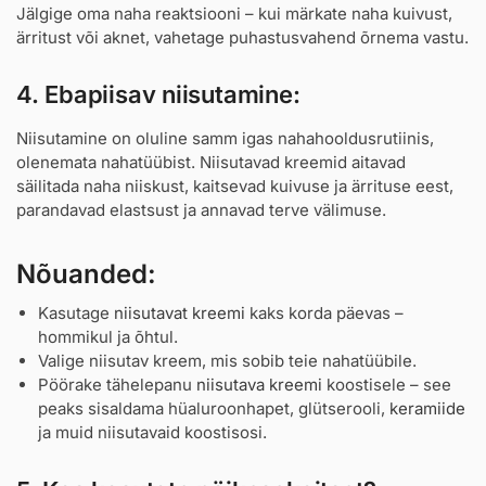
Jälgige oma naha reaktsiooni – kui märkate naha kuivust,
ärritust või aknet, vahetage puhastusvahend õrnema vastu.
4. Ebapiisav niisutamine:
Niisutamine on oluline samm igas nahahooldusrutiinis,
olenemata nahatüübist. Niisutavad kreemid aitavad
säilitada naha niiskust, kaitsevad kuivuse ja ärrituse eest,
parandavad elastsust ja annavad terve välimuse.
Nõuanded:
Kasutage
niisutavat kreemi
kaks korda päevas –
hommikul ja õhtul.
Valige niisutav kreem, mis sobib teie nahatüübile.
Pöörake tähelepanu
niisutava kreemi
koostisele – see
peaks sisaldama hüaluroonhapet, glütserooli,
keramiide
ja muid niisutavaid koostisosi.