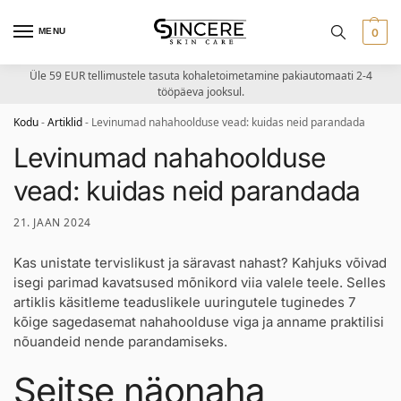
MENU
0
Üle 59 EUR tellimustele tasuta kohaletoimetamine pakiautomaati 2-4
tööpäeva jooksul.
Kodu
-
Artiklid
-
Levinumad nahahoolduse vead: kuidas neid parandada
Levinumad nahahoolduse
vead: kuidas neid parandada
21. JAAN 2024
Kas unistate tervislikust ja säravast nahast? Kahjuks võivad
isegi parimad kavatsused mõnikord viia valele teele. Selles
artiklis käsitleme teaduslikele uuringutele tuginedes 7
kõige sagedasemat nahahoolduse viga ja anname praktilisi
nõuandeid nende parandamiseks.
Seitse näonaha