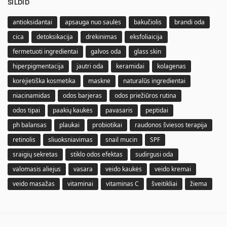
SILDID
antioksidantai
apsauga nuo saulės
bakučiolis
brandi oda
cica
detoksikacija
drėkinimas
eksfoliaicija
fermetuoti ingredientai
galvos oda
glass skin
hiperpigmentacija
jautri oda
keramidai
kolagenas
korėjietiška kosmetika
masknė
naturalūs ingredientai
niacinamidas
odos barjeras
odos priežiūros rutina
odos tipai
paakių kaukės
pavasaris
peptidai
ph balansas
plaukai
probiotikai
raudonos šviesos terapija
retinolis
sliuoksniavimas
snail mucin
SPF
sraigių sekretas
stiklo odos efektas
sudirgusi oda
valomasis aliejus
vasara
veido kaukės
veido kremai
veido masažas
vitaminai
vitaminas C
šveitikliai
žiema