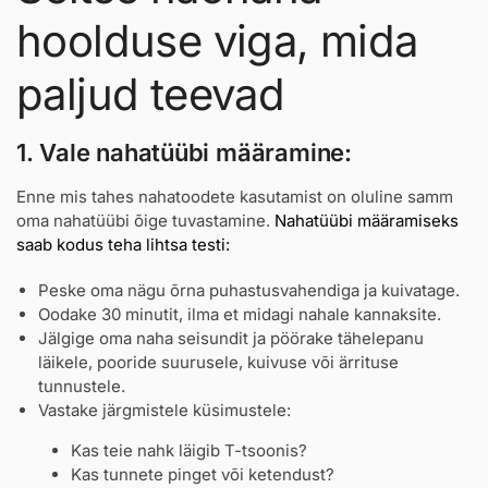
hoolduse viga, mida
paljud teevad
1. Vale nahatüübi määramine:
Enne mis tahes nahatoodete kasutamist on oluline samm
oma nahatüübi õige tuvastamine.
Nahatüübi määramiseks
saab kodus teha lihtsa testi:
Peske oma nägu õrna puhastusvahendiga ja kuivatage.
Oodake 30 minutit, ilma et midagi nahale kannaksite.
Jälgige oma naha seisundit ja pöörake tähelepanu
läikele, pooride suurusele, kuivuse või ärrituse
tunnustele.
Vastake järgmistele küsimustele:
Kas teie nahk läigib T-tsoonis?
Kas tunnete pinget või ketendust?