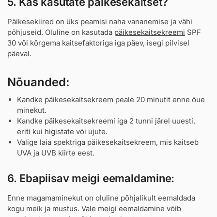
5. Kas kasutate päikesekaitset?
Päikesekiired on üks peamisi naha vananemise ja vähi
põhjuseid. Oluline on kasutada
päikesekaitsekreemi
SPF
30 või kõrgema kaitsefaktoriga iga päev, isegi pilvisel
päeval.
Nõuanded:
Kandke päikesekaitsekreem peale 20 minutit enne õue
minekut.
Kandke päikesekaitsekreemi iga 2 tunni järel uuesti,
eriti kui higistate või ujute.
Valige laia spektriga päikesekaitsekreem, mis kaitseb
UVA ja UVB kiirte eest.
6. Ebapiisav meigi eemaldamine:
Enne magamaminekut on oluline põhjalikult eemaldada
kogu meik ja mustus. Vale meigi eemaldamine võib