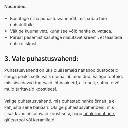
Nõuanded:
Kasutage õrna puhastusvahendit, mis sobib teie
nahatüübile.
Vältige kuuma vett, kuna see võib nahka kuivatada.
Pärast pesemist kasutage
niisutavat kreemi
, et taastada
naha niiskust.
3. Vale puhastusvahend:
Puhastusvahend
on üks olulisemaid nahahooldustooteid,
seega peaks selle valik olema läbimõeldud. Vältige tooteid,
mis sisaldavad tugevaid lõhnaaineid, alkoholi, sulfaate või
muid ärritavaid koostisosi.
Valige puhastusvahend, mis puhastab nahka õrnalt ja ei
kahjusta selle barjääri. Otsige puhastusvahendeid, mis
sisaldavad niisutavaid koostisosi, nagu
hüaluroonhape
,
glütserool või keramiidid.