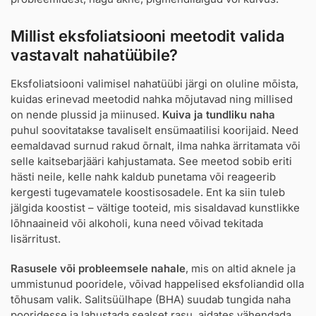
Millist eksfoliatsiooni meetodit valida
vastavalt nahatüübile?
Eksfoliatsiooni valimisel nahatüübi järgi on oluline mõista,
kuidas erinevad meetodid nahka mõjutavad ning millised
on nende plussid ja miinused.
Kuiva ja tundliku naha
puhul soovitatakse tavaliselt ensümaatilisi koorijaid. Need
eemaldavad surnud rakud õrnalt, ilma nahka ärritamata või
selle kaitsebarjääri kahjustamata. See meetod sobib eriti
hästi neile, kelle nahk kaldub punetama või reageerib
kergesti tugevamatele koostisosadele. Ent ka siin tuleb
jälgida koostist – vältige tooteid, mis sisaldavad kunstlikke
lõhnaaineid või alkoholi, kuna need võivad tekitada
lisärritust.
Rasusele või probleemsele nahale
, mis on altid aknele ja
ummistunud pooridele, võivad happelised eksfoliandid olla
tõhusam valik. Salitsüülhape (BHA) suudab tungida naha
pooridesse ja lahustada sealset rasu, aidates vähendada