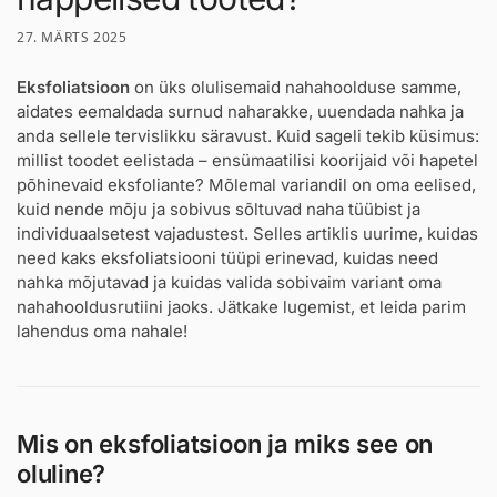
27. MÄRTS 2025
Eksfoliatsioon
on üks olulisemaid nahahoolduse samme,
aidates eemaldada surnud naharakke, uuendada nahka ja
anda sellele tervislikku säravust. Kuid sageli tekib küsimus:
millist toodet eelistada – ensümaatilisi koorijaid või hapetel
põhinevaid eksfoliante? Mõlemal variandil on oma eelised,
kuid nende mõju ja sobivus sõltuvad naha tüübist ja
individuaalsetest vajadustest. Selles artiklis uurime, kuidas
need kaks eksfoliatsiooni tüüpi erinevad, kuidas need
nahka mõjutavad ja kuidas valida sobivaim variant oma
nahahooldusrutiini jaoks. Jätkake lugemist, et leida parim
lahendus oma nahale!
Mis on eksfoliatsioon ja miks see on
oluline?