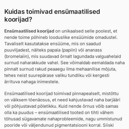
Kuidas toimivad ensümaatilised
koorijad?
Ensümaatilised koorijad
on unikaalsed selle poolest, et
nende toime põhineb looduslike ensüümide omadustel.
Tavaliselt kasutatakse ensüüme, mis on saadud
puuviljadest, näiteks papaia (papiin) või ananass
(bromelaiin), mis suudavad õrnalt lagundada valguahelaid
surnud naharakkude vahel. See võimaldab eemaldada naha
pinnalt surnud rakud peaaegu ilma mehaanilise mõjuta,
tehes neist suurepärase valiku tundliku või kergesti
ärrituva nahaga inimestele.
Ensümaatilised koorijad toimivad pinnapealselt, mistõttu
on väiksem tõenäosus, et need kahjustavad naha barjääri
või põhjustavad põletikku. Kuid nende õrnus võib samas
olla ka puudus – ensümaatilised tooted on tihti vähem
tõhusad sügavamate nahaprobleemide, nagu ummistunud
pooride või väljendunud pigmentatsiooni korral. Siiski