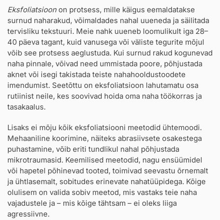
Eksfoliatsioon
on protsess, mille käigus eemaldatakse
surnud naharakud, võimaldades nahal uueneda ja säilitada
tervisliku tekstuuri. Meie nahk uueneb loomulikult iga 28–
40 päeva tagant, kuid vanusega või väliste tegurite mõjul
võib see protsess aeglustuda. Kui surnud rakud kogunevad
naha pinnale, võivad need ummistada poore, põhjustada
aknet või isegi takistada teiste nahahooldustoodete
imendumist. Seetõttu on eksfoliatsioon lahutamatu osa
rutiinist neile, kes soovivad hoida oma naha töökorras ja
tasakaalus.
Lisaks ei mõju kõik eksfoliatsiooni meetodid ühtemoodi.
Mehaaniline koorimine, näiteks abrasiivsete osakestega
puhastamine, võib eriti tundlikul nahal põhjustada
mikrotraumasid. Keemilised meetodid, nagu ensüümidel
või hapetel põhinevad tooted, toimivad seevastu õrnemalt
ja ühtlasemalt, sobitudes erinevate nahatüüpidega. Kõige
olulisem on valida sobiv meetod, mis vastaks teie naha
vajadustele ja – mis kõige tähtsam – ei oleks liiga
agressiivne.