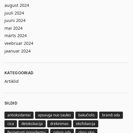
august 2024
juuli 2024
juuni 2024
mai 2024
märts 2024
veebruar 2024
jaanuar 2024
KATEGOORIAD
Artiklid
SILDID
antioksidantai
apsauga nuo saulės
bakučiolis
brandi oda
cica
detoksikacija
drėkinimas
eksfoliaicija
fermetuoti ingredientai
galvos oda
glass skin