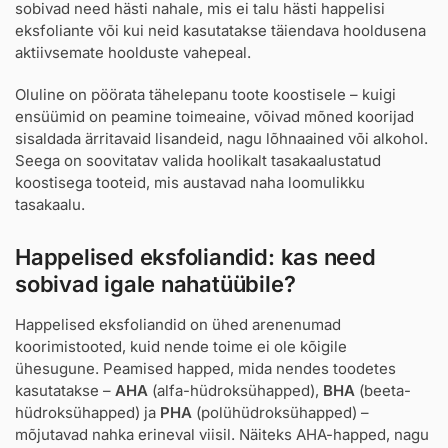
sobivad need hästi nahale, mis ei talu hästi happelisi
eksfoliante või kui neid kasutatakse täiendava hooldusena
aktiivsemate hoolduste vahepeal.
Oluline on pöörata tähelepanu toote koostisele – kuigi
ensüümid on peamine toimeaine, võivad mõned koorijad
sisaldada ärritavaid lisandeid, nagu lõhnaained või alkohol.
Seega on soovitatav valida hoolikalt tasakaalustatud
koostisega tooteid, mis austavad naha loomulikku
tasakaalu.
Happelised eksfoliandid: kas need
sobivad igale nahatüübile?
Happelised eksfoliandid on ühed arenenumad
koorimistooted, kuid nende toime ei ole kõigile
ühesugune. Peamised happed, mida nendes toodetes
kasutatakse –
AHA
(alfa-hüdroksühapped),
BHA
(beeta-
hüdroksühapped) ja
PHA
(polühüdroksühapped) –
mõjutavad nahka erineval viisil. Näiteks AHA-happed, nagu