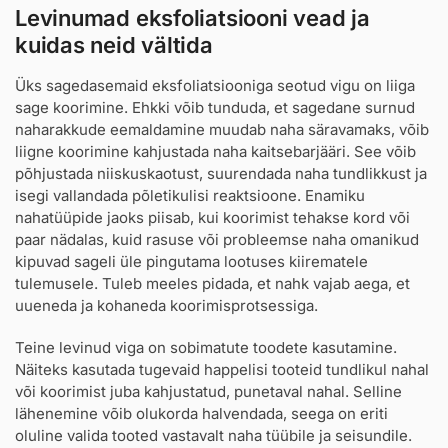
Levinumad eksfoliatsiooni vead ja
kuidas neid vältida
Üks sagedasemaid eksfoliatsiooniga seotud vigu on liiga
sage koorimine. Ehkki võib tunduda, et sagedane surnud
naharakkude eemaldamine muudab naha säravamaks, võib
liigne koorimine kahjustada naha kaitsebarjääri. See võib
põhjustada niiskuskaotust, suurendada naha tundlikkust ja
isegi vallandada põletikulisi reaktsioone. Enamiku
nahatüüpide jaoks piisab, kui koorimist tehakse kord või
paar nädalas, kuid rasuse või probleemse naha omanikud
kipuvad sageli üle pingutama lootuses kiirematele
tulemusele. Tuleb meeles pidada, et nahk vajab aega, et
uueneda ja kohaneda koorimisprotsessiga.
Teine levinud viga on sobimatute toodete kasutamine.
Näiteks kasutada tugevaid happelisi tooteid tundlikul nahal
või koorimist juba kahjustatud, punetaval nahal. Selline
lähenemine võib olukorda halvendada, seega on eriti
oluline valida tooted vastavalt naha tüübile ja seisundile.