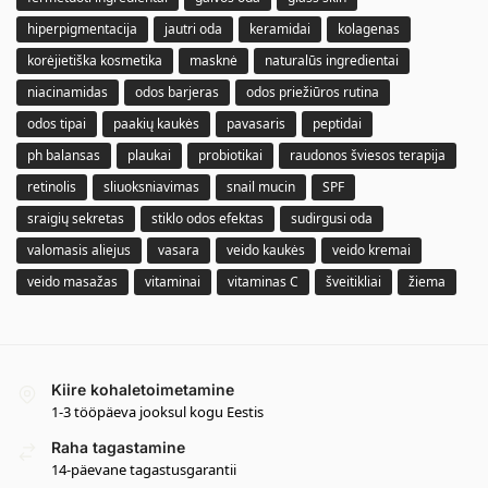
hiperpigmentacija
jautri oda
keramidai
kolagenas
korėjietiška kosmetika
masknė
naturalūs ingredientai
niacinamidas
odos barjeras
odos priežiūros rutina
odos tipai
paakių kaukės
pavasaris
peptidai
ph balansas
plaukai
probiotikai
raudonos šviesos terapija
retinolis
sliuoksniavimas
snail mucin
SPF
sraigių sekretas
stiklo odos efektas
sudirgusi oda
valomasis aliejus
vasara
veido kaukės
veido kremai
veido masažas
vitaminai
vitaminas C
šveitikliai
žiema
Kiire kohaletoimetamine
1-3 tööpäeva jooksul kogu Eestis
Raha tagastamine
14-päevane tagastusgarantii