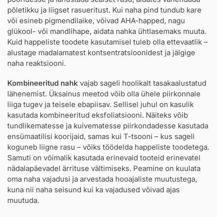
põletikku ja liigset rasueritust. Kui naha pind tundub kare
või esineb pigmendilaike, võivad AHA-happed, nagu
glükool- või mandlihape, aidata nahka ühtlasemaks muuta.
Kuid happeliste toodete kasutamisel tuleb olla ettevaatlik –
alustage madalamatest kontsentratsioonidest ja jälgige
naha reaktsiooni.
Kombineeritud nahk
vajab sageli hoolikalt tasakaalustatud
lähenemist. Üksainus meetod võib olla ühele piirkonnale
liiga tugev ja teisele ebapiisav. Sellisel juhul on kasulik
kasutada kombineeritud eksfoliatsiooni. Näiteks võib
tundlikematesse ja kuivematesse piirkondadesse kasutada
ensümaatilisi koorijaid, samas kui T-tsooni – kus sageli
koguneb liigne rasu – võiks töödelda happeliste toodetega.
Samuti on võimalik kasutada erinevaid tooteid erinevatel
nädalapäevadel ärrituse vältimiseks. Peamine on kuulata
oma naha vajadusi ja arvestada hooajaliste muutustega,
kuna nii naha seisund kui ka vajadused võivad ajas
muutuda.