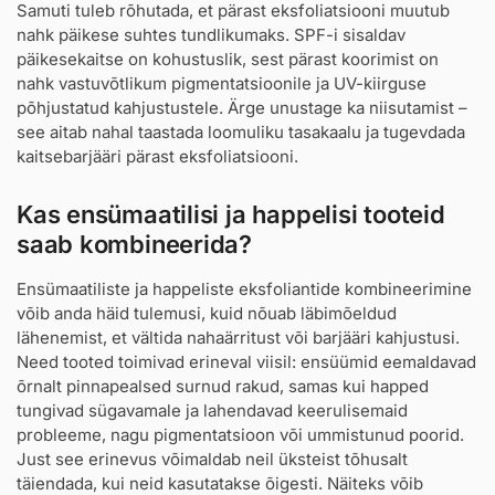
Samuti tuleb rõhutada, et pärast eksfoliatsiooni muutub
nahk päikese suhtes tundlikumaks. SPF-i sisaldav
päikesekaitse on kohustuslik, sest pärast koorimist on
nahk vastuvõtlikum pigmentatsioonile ja UV-kiirguse
põhjustatud kahjustustele. Ärge unustage ka niisutamist –
see aitab nahal taastada loomuliku tasakaalu ja tugevdada
kaitsebarjääri pärast eksfoliatsiooni.
Kas ensümaatilisi ja happelisi tooteid
saab kombineerida?
Ensümaatiliste ja happeliste eksfoliantide kombineerimine
võib anda häid tulemusi, kuid nõuab läbimõeldud
lähenemist, et vältida nahaärritust või barjääri kahjustusi.
Need tooted toimivad erineval viisil: ensüümid eemaldavad
õrnalt pinnapealsed surnud rakud, samas kui happed
tungivad sügavamale ja lahendavad keerulisemaid
probleeme, nagu pigmentatsioon või ummistunud poorid.
Just see erinevus võimaldab neil üksteist tõhusalt
täiendada, kui neid kasutatakse õigesti. Näiteks võib