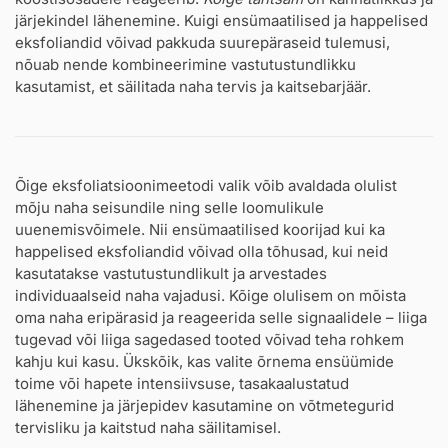
järjekindel lähenemine. Kuigi ensümaatilised ja happelised
eksfoliandid võivad pakkuda suurepäraseid tulemusi,
nõuab nende kombineerimine vastutustundlikku
kasutamist, et säilitada naha tervis ja kaitsebarjäär.
Õige eksfoliatsioonimeetodi valik võib avaldada olulist
mõju naha seisundile ning selle loomulikule
uuenemisvõimele. Nii ensümaatilised koorijad kui ka
happelised eksfoliandid võivad olla tõhusad, kui neid
kasutatakse vastutustundlikult ja arvestades
individuaalseid naha vajadusi. Kõige olulisem on mõista
oma naha eripärasid ja reageerida selle signaalidele – liiga
tugevad või liiga sagedased tooted võivad teha rohkem
kahju kui kasu. Ükskõik, kas valite õrnema ensüümide
toime või hapete intensiivsuse, tasakaalustatud
lähenemine ja järjepidev kasutamine on võtmetegurid
tervisliku ja kaitstud naha säilitamisel.