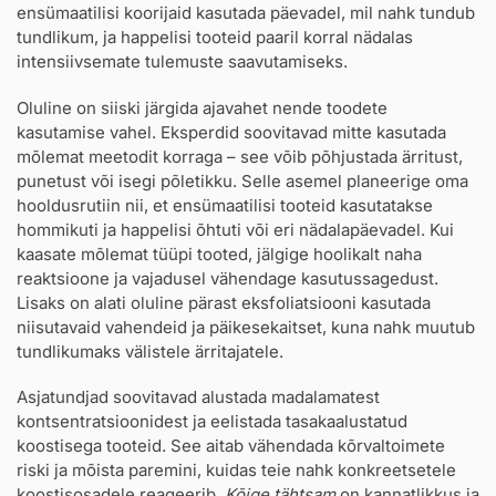
ensümaatilisi koorijaid kasutada päevadel, mil nahk tundub
tundlikum, ja happelisi tooteid paaril korral nädalas
intensiivsemate tulemuste saavutamiseks.
Oluline on siiski järgida ajavahet nende toodete
kasutamise vahel. Eksperdid soovitavad mitte kasutada
mõlemat meetodit korraga – see võib põhjustada ärritust,
punetust või isegi põletikku. Selle asemel planeerige oma
hooldusrutiin nii, et ensümaatilisi tooteid kasutatakse
hommikuti ja happelisi õhtuti või eri nädalapäevadel. Kui
kaasate mõlemat tüüpi tooted, jälgige hoolikalt naha
reaktsioone ja vajadusel vähendage kasutussagedust.
Lisaks on alati oluline pärast eksfoliatsiooni kasutada
niisutavaid vahendeid ja päikesekaitset, kuna nahk muutub
tundlikumaks välistele ärritajatele.
Asjatundjad soovitavad alustada madalamatest
kontsentratsioonidest ja eelistada tasakaalustatud
koostisega tooteid. See aitab vähendada kõrvaltoimete
riski ja mõista paremini, kuidas teie nahk konkreetsetele
koostisosadele reageerib.
Kõige tähtsam
on kannatlikkus ja