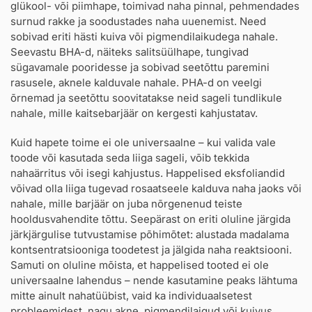
glükool- või piimhape, toimivad naha pinnal, pehmendades
surnud rakke ja soodustades naha uuenemist. Need
sobivad eriti hästi kuiva või pigmendilaikudega nahale.
Seevastu BHA-d, näiteks salitsüülhape, tungivad
sügavamale pooridesse ja sobivad seetõttu paremini
rasusele, aknele kalduvale nahale. PHA-d on veelgi
õrnemad ja seetõttu soovitatakse neid sageli tundlikule
nahale, mille kaitsebarjäär on kergesti kahjustatav.
Kuid hapete toime ei ole universaalne – kui valida vale
toode või kasutada seda liiga sageli, võib tekkida
nahaärritus või isegi kahjustus. Happelised eksfoliandid
võivad olla liiga tugevad rosaatseele kalduva naha jaoks või
nahale, mille barjäär on juba nõrgenenud teiste
hooldusvahendite tõttu. Seepärast on eriti oluline järgida
järkjärgulise tutvustamise põhimõtet: alustada madalama
kontsentratsiooniga toodetest ja jälgida naha reaktsiooni.
Samuti on oluline mõista, et happelised tooted ei ole
universaalne lahendus – nende kasutamine peaks lähtuma
mitte ainult nahatüübist, vaid ka individuaalsetest
probleemidest, nagu akne, pigmendilaigud või kuivus.