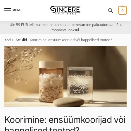
MENU
0
Üle 59 EUR tellimustele tasuta kohaletoimetamine pakiautomaati 2-4
tööpäeva jooksul.
Kodu
-
Artiklid
-
Koorimine: ensüümkoorijad või happelised tooted?
Koorimine: ensüümkoorijad või
happelised tooted?