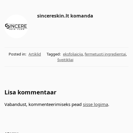
sincereskin.lt komanda
Posted in:
Artiklid
Tagged:
eksfoliaicija
,
fermetuoti ingredientai
,
šveitikliai
Lisa kommentaar
Vabandust, kommenteerimiseks pead
sisse logima
.