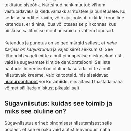
tekitatud siseõhk. Närtsinud nahk muutub vähem
vastupidavaks ja kalduvamaks ärritustele ja punetusele. Kui
seda seisundit ei ravita, võib aja jooksul tekkida krooniline
ketendus, eriti nina, lõua või otsaesise piirkonnas, kus
niiskuse säilitamise mehhanismid on vähem tõhusad.
Ketendus ja punetus on selged märgid sellest, et
naha
barjäär on kahjustunud
ja vajab kiiret sekkumist. See
tähendab sageli mitte ainult pinnapealse niiskusekaotust,
vaid ka sügavamate kihtide dehüdratsiooni. Selliste
nähtude ilmnemisel on oluline kasutada mitte ainult
niisutavaid kreeme, vaid ka tooteid, mis sisaldavad
hüaluroonhapet
või
keramiide
, mis aitavad taastada naha
võimet säilitada niiskust pikaajaliselt.
Sügavniisutus: kuidas see toimib ja
miks see oluline on?
Sügavniisutus erineb pindmisest niisutamisest selle
poolest, et see ei paku vaid ajutist leevendust naha