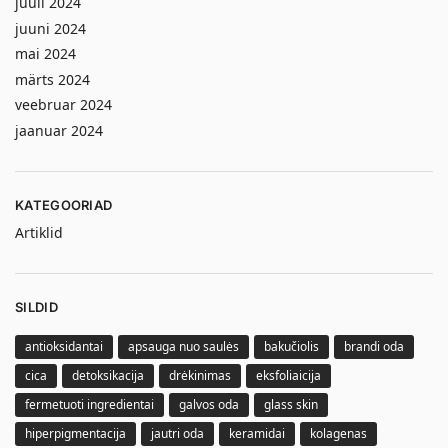
juuli 2024
juuni 2024
mai 2024
märts 2024
veebruar 2024
jaanuar 2024
KATEGOORIAD
Artiklid
SILDID
antioksidantai
apsauga nuo saulės
bakučiolis
brandi oda
cica
detoksikacija
drėkinimas
eksfoliaicija
fermetuoti ingredientai
galvos oda
glass skin
hiperpigmentacija
jautri oda
keramidai
kolagenas