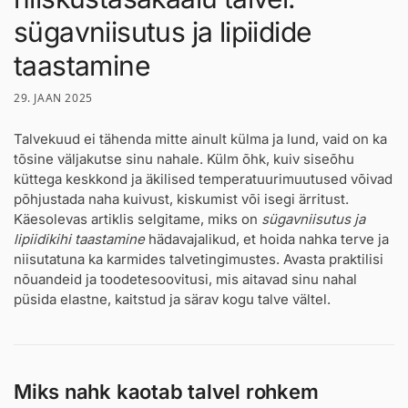
sügavniisutus ja lipiidide
taastamine
29. JAAN 2025
Talvekuud ei tähenda mitte ainult külma ja lund, vaid on ka
tõsine väljakutse sinu nahale. Külm õhk, kuiv siseõhu
küttega keskkond ja äkilised temperatuurimuutused võivad
põhjustada naha kuivust, kiskumist või isegi ärritust.
Käesolevas artiklis selgitame, miks on
sügavniisutus ja
lipiidikihi taastamine
hädavajalikud, et hoida nahka terve ja
niisutatuna ka karmides talvetingimustes. Avasta praktilisi
nõuandeid ja toodetesoovitusi, mis aitavad sinu nahal
püsida elastne, kaitstud ja särav kogu talve vältel.
Miks nahk kaotab talvel rohkem