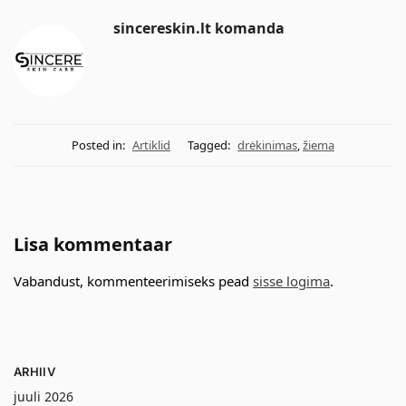
sincereskin.lt komanda
Posted in:
Artiklid
Tagged:
drėkinimas
,
žiema
Lisa kommentaar
Vabandust, kommenteerimiseks pead
sisse logima
.
ARHIIV
juuli 2026