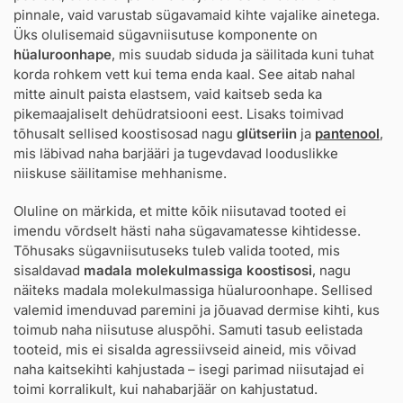
pinnale, vaid varustab sügavamaid kihte vajalike ainetega.
Üks olulisemaid sügavniisutuse komponente on
hüaluroonhape
, mis suudab siduda ja säilitada kuni tuhat
korda rohkem vett kui tema enda kaal. See aitab nahal
mitte ainult paista elastsem, vaid kaitseb seda ka
pikemaajaliselt dehüdratsiooni eest. Lisaks toimivad
tõhusalt sellised koostisosad nagu
glütseriin
ja
pantenool
,
mis läbivad naha barjääri ja tugevdavad looduslikke
niiskuse säilitamise mehhanisme.
Oluline on märkida, et mitte kõik niisutavad tooted ei
imendu võrdselt hästi naha sügavamatesse kihtidesse.
Tõhusaks sügavniisutuseks tuleb valida tooted, mis
sisaldavad
madala molekulmassiga koostisosi
, nagu
näiteks madala molekulmassiga hüaluroonhape. Sellised
valemid imenduvad paremini ja jõuavad dermise kihti, kus
toimub naha niisutuse aluspõhi. Samuti tasub eelistada
tooteid, mis ei sisalda agressiivseid aineid, mis võivad
naha kaitsekihti kahjustada – isegi parimad niisutajad ei
toimi korralikult, kui nahabarjäär on kahjustatud.