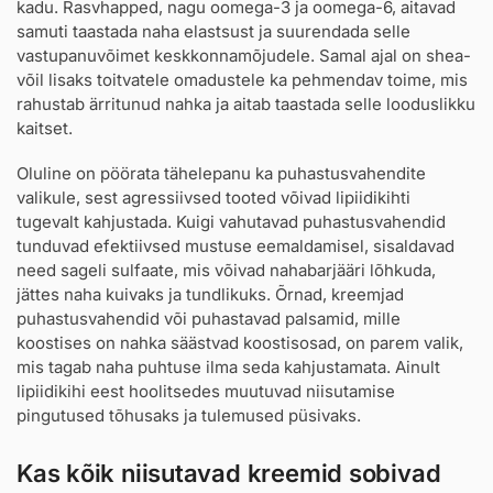
kadu. Rasvhapped, nagu oomega-3 ja oomega-6, aitavad
samuti taastada naha elastsust ja suurendada selle
vastupanuvõimet keskkonnamõjudele. Samal ajal on shea-
võil lisaks toitvatele omadustele ka pehmendav toime, mis
rahustab ärritunud nahka ja aitab taastada selle looduslikku
kaitset.
Oluline on pöörata tähelepanu ka puhastusvahendite
valikule, sest agressiivsed tooted võivad lipiidikihti
tugevalt kahjustada. Kuigi vahutavad puhastusvahendid
tunduvad efektiivsed mustuse eemaldamisel, sisaldavad
need sageli sulfaate, mis võivad nahabarjääri lõhkuda,
jättes naha kuivaks ja tundlikuks. Õrnad, kreemjad
puhastusvahendid või puhastavad palsamid, mille
koostises on nahka säästvad koostisosad, on parem valik,
mis tagab naha puhtuse ilma seda kahjustamata. Ainult
lipiidikihi eest hoolitsedes muutuvad niisutamise
pingutused tõhusaks ja tulemused püsivaks.
Kas kõik niisutavad kreemid sobivad