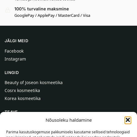
100% turvaline maksmine
GooglePay / ApplePay / MasterCard / Visa
JÄLGI MEID
Facebook
Instagram
LINGID
Beauty of Joseon kosmeetika
Cosrx kosmeetika
Korea kosmeetika
TEAVE
Nõusoleku haldamine
Meist
Kontaktid
Parima kasutuskogemuse pakkumiseks kasutame selliseid tehnoloogiaid