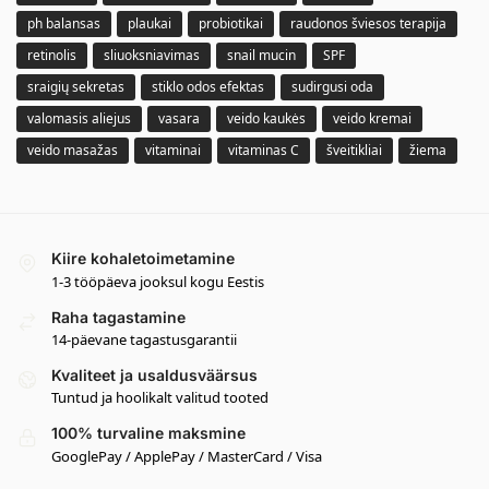
ph balansas
plaukai
probiotikai
raudonos šviesos terapija
retinolis
sliuoksniavimas
snail mucin
SPF
sraigių sekretas
stiklo odos efektas
sudirgusi oda
valomasis aliejus
vasara
veido kaukės
veido kremai
veido masažas
vitaminai
vitaminas C
šveitikliai
žiema
Kiire kohaletoimetamine
1-3 tööpäeva jooksul kogu Eestis
Raha tagastamine
14-päevane tagastusgarantii
Kvaliteet ja usaldusväärsus
Tuntud ja hoolikalt valitud tooted
100% turvaline maksmine
GooglePay / ApplePay / MasterCard / Visa