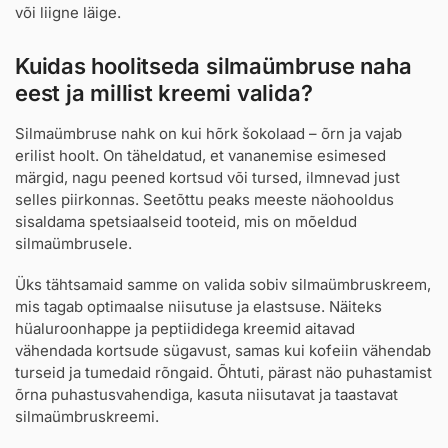
või liigne läige.
Kuidas hoolitseda silmaümbruse naha
eest ja millist kreemi valida?
Silmaümbruse nahk on kui hõrk šokolaad – õrn ja vajab
erilist hoolt. On täheldatud, et vananemise esimesed
märgid, nagu peened kortsud või tursed, ilmnevad just
selles piirkonnas. Seetõttu peaks meeste näohooldus
sisaldama spetsiaalseid tooteid, mis on mõeldud
silmaümbrusele.
Üks tähtsamaid samme on valida sobiv silmaümbruskreem,
mis tagab optimaalse niisutuse ja elastsuse. Näiteks
hüaluroonhappe ja peptiididega kreemid aitavad
vähendada kortsude sügavust, samas kui kofeiin vähendab
turseid ja tumedaid rõngaid. Õhtuti, pärast näo puhastamist
õrna puhastusvahendiga, kasuta niisutavat ja taastavat
silmaümbruskreemi.