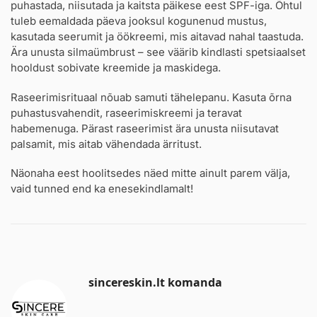
puhastada, niisutada ja kaitsta päikese eest SPF-iga. Õhtul
tuleb eemaldada päeva jooksul kogunenud mustus,
kasutada seerumit ja öökreemi, mis aitavad nahal taastuda.
Ära unusta silmaümbrust – see väärib kindlasti spetsiaalset
hooldust sobivate kreemide ja maskidega.
Raseerimisrituaal nõuab samuti tähelepanu. Kasuta õrna
puhastusvahendit, raseerimiskreemi ja teravat
habemenuga. Pärast raseerimist ära unusta niisutavat
palsamit, mis aitab vähendada ärritust.
Näonaha eest hoolitsedes näed mitte ainult parem välja,
vaid tunned end ka enesekindlamalt!
sincereskin.lt komanda