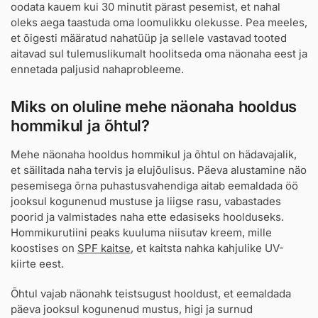
oodata kauem kui 30 minutit pärast pesemist, et nahal
oleks aega taastuda oma loomulikku olekusse. Pea meeles,
et õigesti määratud nahatüüp ja sellele vastavad tooted
aitavad sul tulemuslikumalt hoolitseda oma näonaha eest ja
ennetada paljusid nahaprobleeme.
Miks on oluline mehe näonaha hooldus
hommikul ja õhtul?
Mehe näonaha hooldus hommikul ja õhtul on hädavajalik,
et säilitada naha tervis ja elujõulisus. Päeva alustamine näo
pesemisega õrna puhastusvahendiga aitab eemaldada öö
jooksul kogunenud mustuse ja liigse rasu, vabastades
poorid ja valmistades naha ette edasiseks hoolduseks.
Hommikurutiini peaks kuuluma niisutav kreem, mille
koostises on
SPF kaitse
, et kaitsta nahka kahjulike UV-
kiirte eest.
Õhtul vajab näonahk teistsugust hooldust, et eemaldada
päeva jooksul kogunenud mustus, higi ja surnud