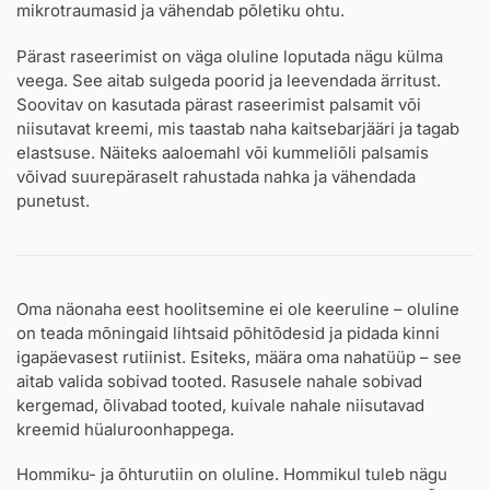
mikrotraumasid ja vähendab põletiku ohtu.
Pärast raseerimist on väga oluline loputada nägu külma
veega. See aitab sulgeda poorid ja leevendada ärritust.
Soovitav on kasutada pärast raseerimist palsamit või
niisutavat kreemi, mis taastab naha kaitsebarjääri ja tagab
elastsuse. Näiteks aaloemahl või kummeliõli palsamis
võivad suurepäraselt rahustada nahka ja vähendada
punetust.
Oma näonaha eest hoolitsemine ei ole keeruline – oluline
on teada mõningaid lihtsaid põhitõdesid ja pidada kinni
igapäevasest rutiinist. Esiteks, määra oma nahatüüp – see
aitab valida sobivad tooted. Rasusele nahale sobivad
kergemad, õlivabad tooted, kuivale nahale niisutavad
kreemid hüaluroonhappega.
Hommiku- ja õhturutiin on oluline. Hommikul tuleb nägu