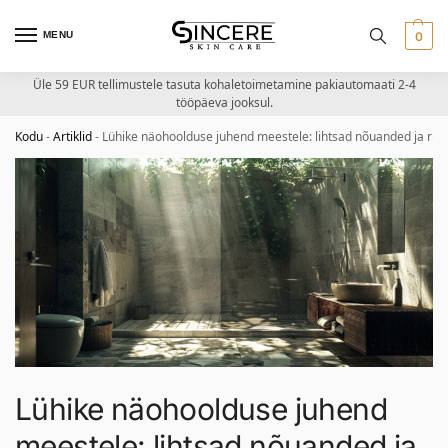
MENU
0
Üle 59 EUR tellimustele tasuta kohaletoimetamine pakiautomaati 2-4
tööpäeva jooksul.
Kodu
-
Artiklid
-
Lühike näohoolduse juhend meestele: lihtsad nõuanded ja ruti
Lühike näohoolduse juhend
meestele: lihtsad nõuanded ja