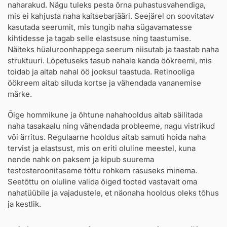
naharakud. Nägu tuleks pesta õrna puhastusvahendiga,
mis ei kahjusta naha kaitsebarjääri. Seejärel on soovitatav
kasutada seerumit, mis tungib naha sügavamatesse
kihtidesse ja tagab selle elastsuse ning taastumise.
Näiteks hüaluroonhappega seerum niisutab ja taastab naha
struktuuri. Lõpetuseks tasub nahale kanda öökreemi, mis
toidab ja aitab nahal öö jooksul taastuda. Retinooliga
öökreem aitab siluda kortse ja vähendada vananemise
märke.
Õige hommikune ja õhtune nahahooldus aitab säilitada
naha tasakaalu ning vähendada probleeme, nagu vistrikud
või ärritus. Regulaarne hooldus aitab samuti hoida naha
tervist ja elastsust, mis on eriti oluline meestel, kuna
nende nahk on paksem ja kipub suurema
testosteroonitaseme tõttu rohkem rasuseks minema.
Seetõttu on oluline valida õiged tooted vastavalt oma
nahatüübile ja vajadustele, et näonaha hooldus oleks tõhus
ja kestlik.