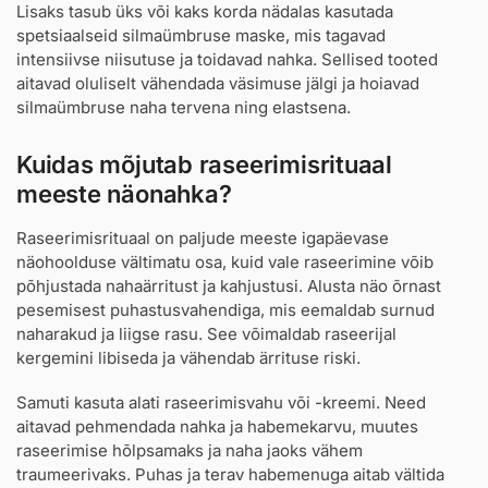
Lisaks tasub üks või kaks korda nädalas kasutada
spetsiaalseid silmaümbruse maske, mis tagavad
intensiivse niisutuse ja toidavad nahka. Sellised tooted
aitavad oluliselt vähendada väsimuse jälgi ja hoiavad
silmaümbruse naha tervena ning elastsena.
Kuidas mõjutab raseerimisrituaal
meeste näonahka?
Raseerimisrituaal on paljude meeste igapäevase
näohoolduse vältimatu osa, kuid vale raseerimine võib
põhjustada nahaärritust ja kahjustusi. Alusta näo õrnast
pesemisest puhastusvahendiga, mis eemaldab surnud
naharakud ja liigse rasu. See võimaldab raseerijal
kergemini libiseda ja vähendab ärrituse riski.
Samuti kasuta alati raseerimisvahu või -kreemi. Need
aitavad pehmendada nahka ja habemekarvu, muutes
raseerimise hõlpsamaks ja naha jaoks vähem
traumeerivaks. Puhas ja terav habemenuga aitab vältida