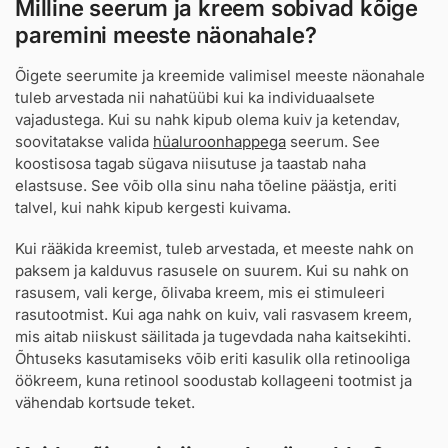
Milline seerum ja kreem sobivad kõige
paremini meeste näonahale?
Õigete seerumite ja kreemide valimisel meeste näonahale
tuleb arvestada nii nahatüübi kui ka individuaalsete
vajadustega. Kui su nahk kipub olema kuiv ja ketendav,
soovitatakse valida
hüaluroonhappega
seerum. See
koostisosa tagab sügava niisutuse ja taastab naha
elastsuse. See võib olla sinu naha tõeline päästja, eriti
talvel, kui nahk kipub kergesti kuivama.
Kui rääkida kreemist, tuleb arvestada, et meeste nahk on
paksem ja kalduvus rasusele on suurem. Kui su nahk on
rasusem, vali kerge, õlivaba kreem, mis ei stimuleeri
rasutootmist. Kui aga nahk on kuiv, vali rasvasem kreem,
mis aitab niiskust säilitada ja tugevdada naha kaitsekihti.
Õhtuseks kasutamiseks võib eriti kasulik olla retinooliga
öökreem, kuna retinool soodustab kollageeni tootmist ja
vähendab kortsude teket.