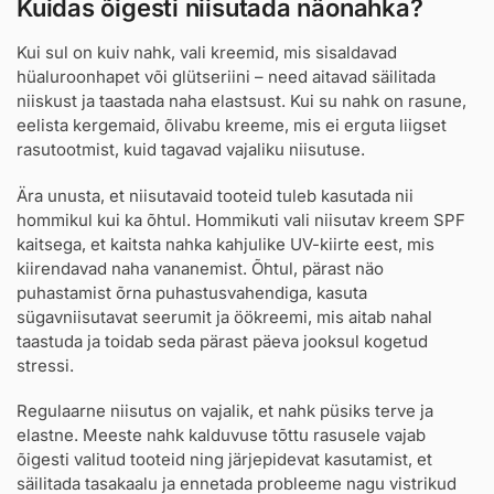
Kuidas õigesti niisutada näonahka?
Kui sul on kuiv nahk, vali kreemid, mis sisaldavad
hüaluroonhapet või glütseriini – need aitavad säilitada
niiskust ja taastada naha elastsust. Kui su nahk on rasune,
eelista kergemaid, õlivabu kreeme, mis ei erguta liigset
rasutootmist, kuid tagavad vajaliku niisutuse.
Ära unusta, et niisutavaid tooteid tuleb kasutada nii
hommikul kui ka õhtul. Hommikuti vali niisutav kreem SPF
kaitsega, et kaitsta nahka kahjulike UV-kiirte eest, mis
kiirendavad naha vananemist. Õhtul, pärast näo
puhastamist õrna puhastusvahendiga, kasuta
sügavniisutavat seerumit ja öökreemi, mis aitab nahal
taastuda ja toidab seda pärast päeva jooksul kogetud
stressi.
Regulaarne niisutus on vajalik, et nahk püsiks terve ja
elastne. Meeste nahk kalduvuse tõttu rasusele vajab
õigesti valitud tooteid ning järjepidevat kasutamist, et
säilitada tasakaalu ja ennetada probleeme nagu vistrikud