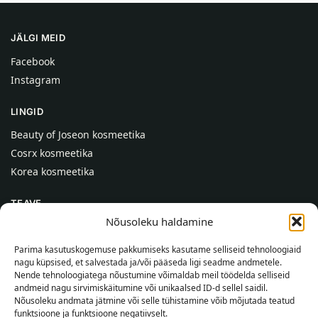
JÄLGI MEID
Facebook
Instagram
LINGID
Beauty of Joseon kosmeetika
Cosrx kosmeetika
Korea kosmeetika
TEAVE
Nõusoleku haldamine
Meist
Kontaktid
Parima kasutuskogemuse pakkumiseks kasutame selliseid tehnoloogiaid
nagu küpsised, et salvestada ja/või pääseda ligi seadme andmetele.
Abi
Nende tehnoloogiatega nõustumine võimaldab meil töödelda selliseid
andmeid nagu sirvimiskäitumine või unikaalsed ID-d sellel saidil.
TEAVE OSTJALE
Nõusoleku andmata jätmine või selle tühistamine võib mõjutada teatud
funktsioone ja funktsioone negatiivselt.