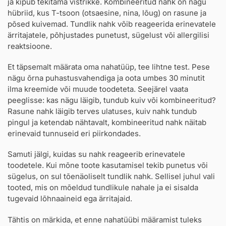
ja kipub tekitama vistrikke. Kombineeritud nahk on nagu
hübriid, kus T-tsoon (otsaesine, nina, lõug) on rasune ja
põsed kuivemad. Tundlik nahk võib reageerida erinevatele
ärritajatele, põhjustades punetust, sügelust või allergilisi
reaktsioone.
Et täpsemalt määrata oma nahatüüp, tee lihtne test. Pese
nägu õrna puhastusvahendiga ja oota umbes 30 minutit
ilma kreemide või muude toodeteta. Seejärel vaata
peeglisse: kas nägu läigib, tundub kuiv või kombineeritud?
Rasune nahk läigib terves ulatuses, kuiv nahk tundub
pingul ja ketendab nähtavalt, kombineeritud nahk näitab
erinevaid tunnuseid eri piirkondades.
Samuti jälgi, kuidas su nahk reageerib erinevatele
toodetele. Kui mõne toote kasutamisel tekib punetus või
sügelus, on sul tõenäoliselt tundlik nahk. Sellisel juhul vali
tooted, mis on mõeldud tundlikule nahale ja ei sisalda
tugevaid lõhnaaineid ega ärritajaid.
Tähtis on märkida, et enne nahatüübi määramist tuleks