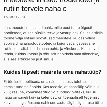
rutiin tervele nahale
16. JUULI 2024
Jah, meestel on samuti nahk, mille eest tuleb õigesti
hoolitseda, et see püsiks terve ja vastupidav. Selles artiklis
toome välja lihtsad soovitused meestele, kuidas valida
sobivaid nahahooldustooteid ja kujundada igapäevane
rutiin, mis aitab hoida naha puhta ja värskena. Kui soovid
teada, kuidas lihtsalt ja tõhusalt hooldada oma näonahka,
siis see artikkel on just sinule!
Kuidas täpselt määrata oma nahatüüp?
Et tõeliselt hoolitseda oma näonaha eest, tuleb seda
esmalt tundma õppida. Kas teadsid, et nahatüüp võib olla
kuiv, rasune, kombineeritud või tundlik? Näiteks, kui su
nägu on sageli kuiv ja ketendav, on tõenäoliselt tegemist
kuiva nahaga. Rasune nahk seevastu läigib liigse rasu tõttu