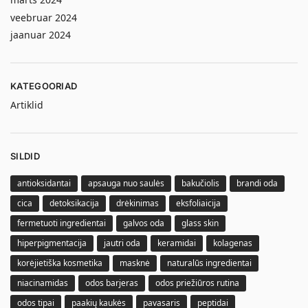
veebruar 2024
jaanuar 2024
KATEGOORIAD
Artiklid
SILDID
antioksidantai
apsauga nuo saulės
bakučiolis
brandi oda
cica
detoksikacija
drėkinimas
eksfoliaicija
fermetuoti ingredientai
galvos oda
glass skin
hiperpigmentacija
jautri oda
keramidai
kolagenas
korėjietiška kosmetika
masknė
naturalūs ingredientai
niacinamidas
odos barjeras
odos priežiūros rutina
odos tipai
paakių kaukės
pavasaris
peptidai