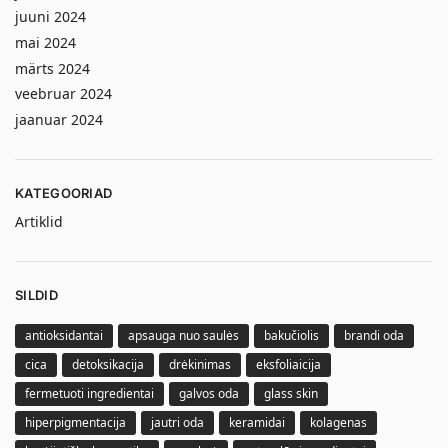
juuni 2024
mai 2024
märts 2024
veebruar 2024
jaanuar 2024
KATEGOORIAD
Artiklid
SILDID
antioksidantai
apsauga nuo saulės
bakučiolis
brandi oda
cica
detoksikacija
drėkinimas
eksfoliaicija
fermetuoti ingredientai
galvos oda
glass skin
hiperpigmentacija
jautri oda
keramidai
kolagenas