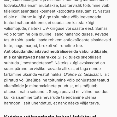
lõdvaks.Üha enam arutatakse, kas tervislik toitumine võib
täielikult asendada kosmeetikatoodete kasutamist. Vastus
ei ole nii lihtne: kuigi õige toitumine võib leevendada
teatud nahaprobleeme, ei suuda see kaitsta kõigi
välismõjude, näiteks UV-kiirguse või saaste eest. Samas
võib toitumine olla oluline lisand nahahoolduses. Kevadel
tasub toidulauale lisada rohkem antioksüdante sisaldavaid
toite, nagu marjad, brokoli või roheline tee.
Antioksüdandid aitavad neutraliseerida vabu radikaale,
mis kahjustavad naharakke.
Siiski tuleks skeptiliselt
suhtuda „imestoodetesse“. Näiteks kuigi avokaadod on
suurepärane tervislike rasvade allikas, ei taga nende
tarbimine üksinda veatut nahka.
Oluline on tasakaal.
Liialt
piiratud või üheülbaline toitumine võib põhjustada teatud
vitamiinide ja mineraalainete puudust, mis mõjutab
otseselt naha seisundit. Seega peavad nii väline hooldus
kui ka sisemine toitainevarude täiendamine olema
harmooniliselt ühendatud, et nahk näeks välja terve.
Kuidas vähendada talvel tekkinud