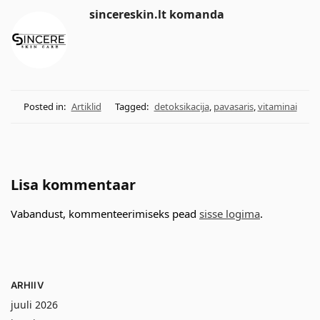
sincereskin.lt komanda
Posted in:
Artiklid
Tagged:
detoksikacija
,
pavasaris
,
vitaminai
Lisa kommentaar
Vabandust, kommenteerimiseks pead
sisse logima
.
ARHIIV
juuli 2026