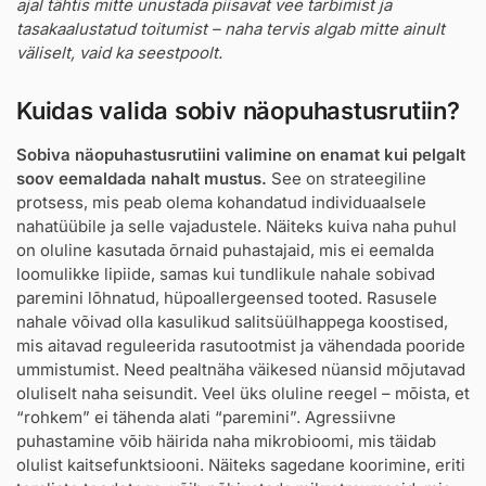
ajal tähtis mitte unustada piisavat vee tarbimist ja
tasakaalustatud toitumist – naha tervis algab mitte ainult
väliselt, vaid ka seestpoolt.
Kuidas valida sobiv näopuhastusrutiin?
Sobiva näopuhastusrutiini valimine on enamat kui pelgalt
soov eemaldada nahalt mustus.
See on strateegiline
protsess, mis peab olema kohandatud individuaalsele
nahatüübile ja selle vajadustele. Näiteks kuiva naha puhul
on oluline kasutada õrnaid puhastajaid, mis ei eemalda
loomulikke lipiide, samas kui tundlikule nahale sobivad
paremini lõhnatud, hüpoallergeensed tooted. Rasusele
nahale võivad olla kasulikud salitsüülhappega koostised,
mis aitavad reguleerida rasutootmist ja vähendada pooride
ummistumist. Need pealtnäha väikesed nüansid mõjutavad
oluliselt naha seisundit. Veel üks oluline reegel – mõista, et
“rohkem” ei tähenda alati “paremini”. Agressiivne
puhastamine võib häirida naha mikrobioomi, mis täidab
olulist kaitsefunktsiooni. Näiteks sagedane koorimine, eriti