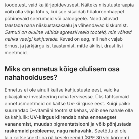
toodetest, vaid ka järjepidevusest. Näiteks niisutusteraapia
võib olla väga tõhus, kui see sisaldab hüaluroonhappel
põhinevaid seerumeid või aaloegeele. Need aitavad
taastada naha niiskustasakaalu ja vähendavad kiskumist.
Samuti on oluline vältida agressiivseid tooteid, mis võivad
nahka veelgi kahjustada.
Kevad on aeg, mil nahk vajab
õrnust ja järkjärgulist taastamist, mitte äkilisi, drastilisi
meetmeid.
Miks on ennetus kõige olulisem osa
nahahoolduses?
Ennetus ei ole ainult kaitse kahjustuste eest, vaid ka
pikaajaline investeering naha tervisesse. Üks tähtsamaid
ennetusmeetmeid on kaitse UV-kiirguse eest. Kuigi päike
suurendab D-vitamiini tootmist kehas, võib see nahale olla
ka kahjulik:
UV-kiirgus kiirendab naha enneaegset
vananemist, muudab pigmentatsiooni ja võib põhjustada
raskemaid probleeme, nagu nahavähk.
Seetõttu ei ole
laia kaitsespektriga päikesekreemid (SPF 30 või kõrgem)