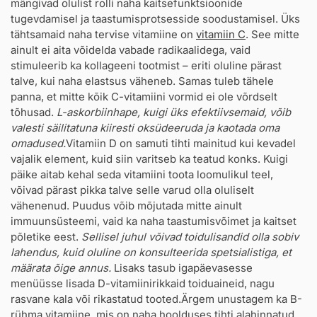
mängivad olulist rolli naha kaitsefunktsioonide
tugevdamisel ja taastumisprotsesside soodustamisel. Üks
tähtsamaid naha tervise vitamiine on
vitamiin C
. See mitte
ainult ei aita võidelda vabade radikaalidega, vaid
stimuleerib ka kollageeni tootmist – eriti oluline pärast
talve, kui naha elastsus väheneb. Samas tuleb tähele
panna, et mitte kõik C-vitamiini vormid ei ole võrdselt
tõhusad.
L-askorbiinhape, kuigi üks efektiivsemaid, võib
valesti säilitatuna kiiresti oksüdeeruda ja kaotada oma
omadused.
Vitamiin D on samuti tihti mainitud kui kevadel
vajalik element, kuid siin varitseb ka teatud konks. Kuigi
päike aitab kehal seda vitamiini toota loomulikul teel,
võivad pärast pikka talve selle varud olla oluliselt
vähenenud. Puudus võib mõjutada mitte ainult
immuunsüsteemi, vaid ka naha taastumisvõimet ja kaitset
põletike eest.
Sellisel juhul võivad toidulisandid olla sobiv
lahendus, kuid oluline on konsulteerida spetsialistiga, et
määrata õige annus.
Lisaks tasub igapäevasesse
menüüsse lisada D-vitamiinirikkaid toiduaineid, nagu
rasvane kala või rikastatud tooted.Ärgem unustagem ka B-
rühma vitamiine, mis on naha hoolduses tihti alahinnatud.