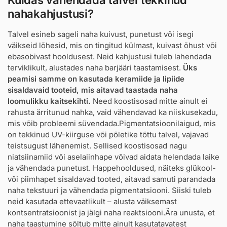
nahakahjustusi?
Talvel esineb sageli naha kuivust, punetust või isegi
väikseid lõhesid, mis on tingitud külmast, kuivast õhust või
ebasobivast hooldusest. Neid kahjustusi tuleb lahendada
terviklikult, alustades naha barjääri taastamisest.
Üks
peamisi samme on kasutada keramiide ja lipiide
sisaldavaid tooteid, mis aitavad taastada naha
loomulikku kaitsekihti.
Need koostisosad mitte ainult ei
rahusta ärritunud nahka, vaid vähendavad ka niiskusekadu,
mis võib probleemi süvendada.Pigmentatsioonilaigud, mis
on tekkinud UV-kiirguse või põletike tõttu talvel, vajavad
teistsugust lähenemist. Sellised koostisosad nagu
niatsiinamiid või aselaiinhape võivad aidata helendada laike
ja vähendada punetust. Happehooldused, näiteks glükool-
või piimhapet sisaldavad tooted, aitavad samuti parandada
naha tekstuuri ja vähendada pigmentatsiooni. Siiski tuleb
neid kasutada ettevaatlikult – alusta väiksemast
kontsentratsioonist ja jälgi naha reaktsiooni.Ära unusta, et
naha taastumine sõltub mitte ainult kasutatavatest