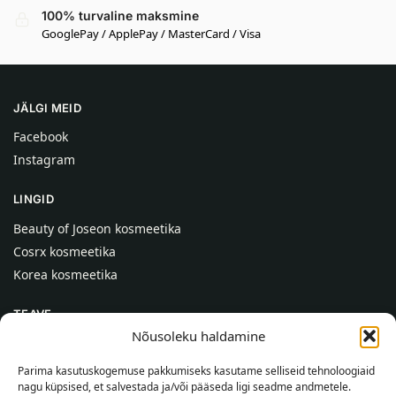
100% turvaline maksmine
GooglePay / ApplePay / MasterCard / Visa
JÄLGI MEID
Facebook
Instagram
LINGID
Beauty of Joseon kosmeetika
Cosrx kosmeetika
Korea kosmeetika
TEAVE
Nõusoleku haldamine
Meist
Kontaktid
Parima kasutuskogemuse pakkumiseks kasutame selliseid tehnoloogiaid
nagu küpsised, et salvestada ja/või pääseda ligi seadme andmetele.
Abi