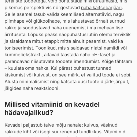
teraliste toodetega, võib põhjustada mikrotraumasid, mis
pikemas perspektiivis nõrgestavad
naha kaitsebarjääri
.
Selle asemel tasub valida keemilised alternatiivid, nagu
piimhape või glükoolhape, mis lahustavad õrnalt surnud
rakke ja soodustavad naha uuenemist ilma mehaanilise
ärrituseta. Lõpuks peaks näopuhastusrutiin olema terviklik
ja sisaldama mitut etappi: mitte ainult pesemist, vaid ka
toniseerimist. Toonikud, mis sisaldavad niatsiinamiidi või
kummeliekstrakti, aitavad taastada naha pH-taset ja
parandavad niisutavate toodete imendumist. Kõige tähtsam
– kuulata oma nahka. Kui pärast puhastust tunned
kiskumist või kuivust, on see märk, et valitud toode ei sobi.
Alusta minimalismist ning katseta uusi tooteid järk-järgult,
jälgides naha reaktsiooni.
Millised vitamiinid on kevadel
hädavajalikud?
Kevadel paljastub talve mõju nahale: kuivus, väsinud
rakkude kiht või isegi suurenenud tundlikkus. Vitamiinid