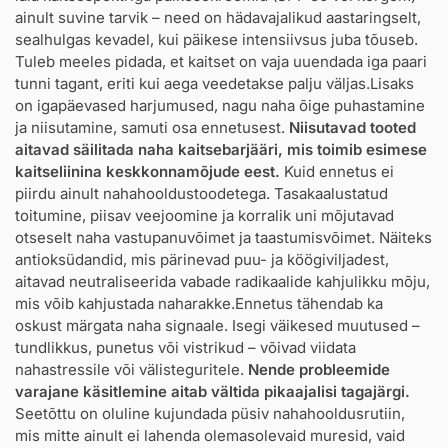
ainult suvine tarvik – need on hädavajalikud aastaringselt,
sealhulgas kevadel, kui päikese intensiivsus juba tõuseb.
Tuleb meeles pidada, et kaitset on vaja uuendada iga paari
tunni tagant, eriti kui aega veedetakse palju väljas.Lisaks
on igapäevased harjumused, nagu naha õige puhastamine
ja niisutamine, samuti osa ennetusest.
Niisutavad tooted
aitavad säilitada naha kaitsebarjääri, mis toimib esimese
kaitseliinina keskkonnamõjude eest.
Kuid ennetus ei
piirdu ainult nahahooldustoodetega. Tasakaalustatud
toitumine, piisav veejoomine ja korralik uni mõjutavad
otseselt naha vastupanuvõimet ja taastumisvõimet. Näiteks
antioksüdandid, mis pärinevad puu- ja köögiviljadest,
aitavad neutraliseerida vabade radikaalide kahjulikku mõju,
mis võib kahjustada naharakke.Ennetus tähendab ka
oskust märgata naha signaale. Isegi väikesed muutused –
tundlikkus, punetus või vistrikud – võivad viidata
nahastressile või välisteguritele.
Nende probleemide
varajane käsitlemine aitab vältida pikaajalisi tagajärgi.
Seetõttu on oluline kujundada püsiv nahahooldusrutiin,
mis mitte ainult ei lahenda olemasolevaid muresid, vaid