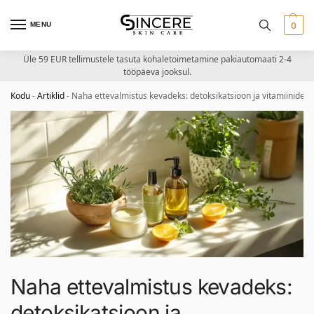
MENU
0
Üle 59 EUR tellimustele tasuta kohaletoimetamine pakiautomaati 2-4
tööpäeva jooksul.
Kodu
-
Artiklid
-
Naha ettevalmistus kevadeks: detoksikatsioon ja vitamiinideg
Naha ettevalmistus kevadeks:
detoksikatsioon ja