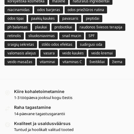
korėjietiška kosmetika
masknė
naturalūs ingredientai
niacinamidas
odos barjeras
odos priežiūros rutina
odos tipai
paakių kaukės
pavasaris
peptidai
ph balansas
plaukai
probiotikai
raudonos šviesos terapija
retinolis
sliuoksniavimas
snail mucin
SPF
sraigių sekretas
stiklo odos efektas
sudirgusi oda
valomasis aliejus
vasara
veido kaukės
veido kremai
veido masažas
vitaminai
vitaminas C
šveitikliai
žiema
Kiire kohaletoimetamine
1-3 tööpäeva jooksul kogu Eestis
Raha tagastamine
14-päevane tagastusgarantii
Kvaliteet ja usaldusväärsus
Tuntud ja hoolikalt valitud tooted