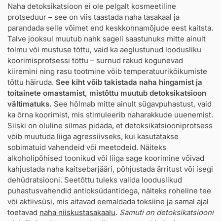
Naha detoksikatsioon ei ole pelgalt kosmeetiline
protseduur – see on viis taastada naha tasakaal ja
parandada selle võimet end keskkonnamõjude eest kaitsta.
Talve jooksul muutub nahk sageli saastunuks mitte ainult
tolmu või mustuse tõttu, vaid ka aeglustunud loodusliku
koorimisprotsessi tõttu – surnud rakud kogunevad
kiiremini ning rasu tootmine võib temperatuurikõikumiste
tõttu häiruda.
See kiht võib takistada naha hingamist ja
toitainete omastamist, mistõttu muutub detoksikatsioon
vältimatuks.
See hõlmab mitte ainult sügavpuhastust, vaid
ka õrna koorimist, mis stimuleerib naharakkude uuenemist.
Siiski on oluline silmas pidada, et detoksikatsiooniprotsess
võib muutuda liiga agressiivseks, kui kasutatakse
sobimatuid vahendeid või meetodeid. Näiteks
alkoholipõhised toonikud või liiga sage koorimine võivad
kahjustada naha kaitsebarjääri, põhjustada ärritust või isegi
dehüdratsiooni. Seetõttu tuleks valida looduslikud
puhastusvahendid antioksüdantidega, näiteks roheline tee
või aktiivsüsi, mis aitavad eemaldada toksiine ja samal ajal
toetavad
naha niiskustasakaalu
.
Samuti on detoksikatsiooni