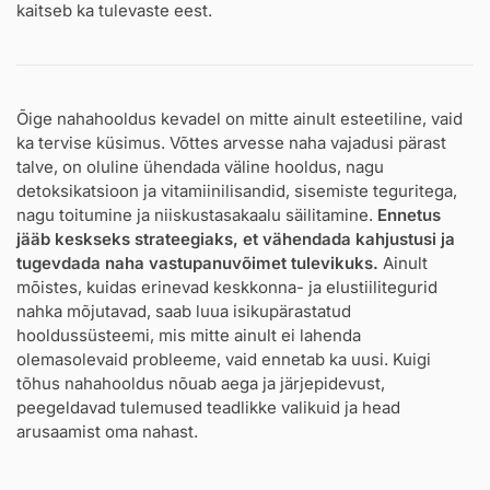
kaitseb ka tulevaste eest.
Õige nahahooldus kevadel on mitte ainult esteetiline, vaid
ka tervise küsimus. Võttes arvesse naha vajadusi pärast
talve, on oluline ühendada väline hooldus, nagu
detoksikatsioon ja vitamiinilisandid, sisemiste teguritega,
nagu toitumine ja niiskustasakaalu säilitamine.
Ennetus
jääb keskseks strateegiaks, et vähendada kahjustusi ja
tugevdada naha vastupanuvõimet tulevikuks.
Ainult
mõistes, kuidas erinevad keskkonna- ja elustiilitegurid
nahka mõjutavad, saab luua isikupärastatud
hooldussüsteemi, mis mitte ainult ei lahenda
olemasolevaid probleeme, vaid ennetab ka uusi. Kuigi
tõhus nahahooldus nõuab aega ja järjepidevust,
peegeldavad tulemused teadlikke valikuid ja head
arusaamist oma nahast.