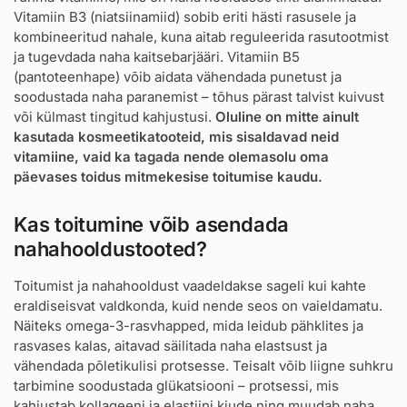
Vitamiin B3 (niatsiinamiid) sobib eriti hästi rasusele ja
kombineeritud nahale, kuna aitab reguleerida rasutootmist
ja tugevdada naha kaitsebarjääri. Vitamiin B5
(pantoteenhape) võib aidata vähendada punetust ja
soodustada naha paranemist – tõhus pärast talvist kuivust
või külmast tingitud kahjustusi.
Oluline on mitte ainult
kasutada kosmeetikatooteid, mis sisaldavad neid
vitamiine, vaid ka tagada nende olemasolu oma
päevases toidus mitmekesise toitumise kaudu.
Kas toitumine võib asendada
nahahooldustooted?
Toitumist ja nahahooldust vaadeldakse sageli kui kahte
eraldiseisvat valdkonda, kuid nende seos on vaieldamatu.
Näiteks omega-3-rasvhapped, mida leidub pähklites ja
rasvases kalas, aitavad säilitada naha elastsust ja
vähendada põletikulisi protsesse. Teisalt võib liigne suhkru
tarbimine soodustada glükatsiooni – protsessi, mis
kahjustab kollageeni ja elastiini kiude ning muudab naha