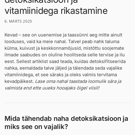
vitamiinidega rikastamine
6. MÄRTS 2025
Kevad – see on uuenemise ja taassünni aeg mitte ainult
looduses, vaid ka meie nahal. Talvel peab nahk taluma
külma, kuivust ja keskkonnamõjusid, mistõttu soojemate
ilmade saabudes on oluline hoolitseda selle tervise ja ilu
eest. Sellest artiklist saad teada, kuidas detoksifitseerida
nahka, eemaldada talve jäljed ja täiendada seda vajalike
vitamiinidega, et see säraks ja oleks valmis tervitama
kevadpäikest.
Lase oma nahal taastada loomulik sära ja
valmista end ette uueks hooajaks õigel viisil!
Mida tähendab naha detoksikatsioon ja
miks see on vajalik?