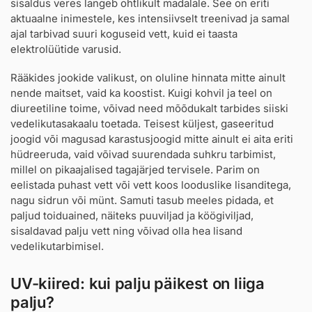
sisaldus veres langeb ohtlikult madalale. See on eriti
aktuaalne inimestele, kes intensiivselt treenivad ja samal
ajal tarbivad suuri koguseid vett, kuid ei taasta
elektrolüütide varusid.
Rääkides jookide valikust, on oluline hinnata mitte ainult
nende maitset, vaid ka koostist. Kuigi kohvil ja teel on
diureetiline toime, võivad need mõõdukalt tarbides siiski
vedelikutasakaalu toetada. Teisest küljest, gaseeritud
joogid või magusad karastusjoogid mitte ainult ei aita eriti
hüdreeruda, vaid võivad suurendada suhkru tarbimist,
millel on pikaajalised tagajärjed tervisele. Parim on
eelistada puhast vett või vett koos looduslike lisanditega,
nagu sidrun või münt. Samuti tasub meeles pidada, et
paljud toiduained, näiteks puuviljad ja köögiviljad,
sisaldavad palju vett ning võivad olla hea lisand
vedelikutarbimisel.
UV-kiired: kui palju päikest on liiga
palju?