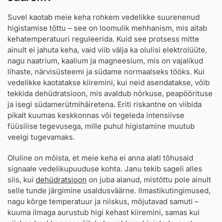
Suvel kaotab meie keha rohkem vedelikke suurenenud
higistamise tõttu – see on loomulik mehhanism, mis aitab
kehatemperatuuri reguleerida. Kuid see protsess mitte
ainult ei jahuta keha, vaid viib välja ka olulisi elektrolüüte,
nagu naatrium, kaalium ja magneesium, mis on vajalikud
lihaste, närvisüsteemi ja südame normaalseks tööks. Kui
vedelikke kaotatakse kiiremini, kui neid asendatakse, võib
tekkida dehüdratsioon, mis avaldub nõrkuse, peapöörituse
ja isegi südamerütmihäiretena. Eriti riskantne on viibida
pikalt kuumas keskkonnas või tegeleda intensiivse
füüsilise tegevusega, mille puhul higistamine muutub
veelgi tugevamaks.
Oluline on mõista, et meie keha ei anna alati tõhusaid
signaale vedelikupuuduse kohta. Janu tekib sageli alles
siis, kui
dehüdratsioon
on juba alanud, mistõttu pole ainult
selle tunde järgimine usaldusväärne. Ilmastikutingimused,
nagu kõrge temperatuur ja niiskus, mõjutavad samuti –
kuuma ilmaga aurustub higi kehast kiiremini, samas kui