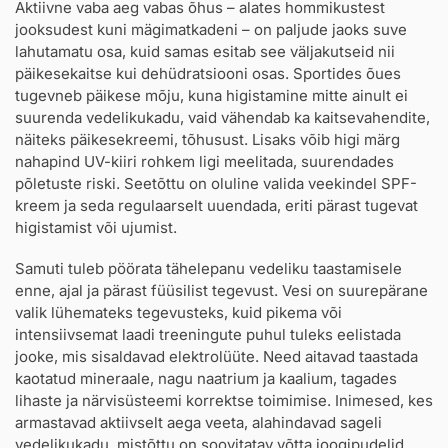
Aktiivne vaba aeg vabas õhus – alates hommikustest
jooksudest kuni mägimatkadeni – on paljude jaoks suve
lahutamatu osa, kuid samas esitab see väljakutseid nii
päikesekaitse kui dehüdratsiooni osas. Sportides õues
tugevneb päikese mõju, kuna higistamine mitte ainult ei
suurenda vedelikukadu, vaid vähendab ka kaitsevahendite,
näiteks päikesekreemi, tõhusust. Lisaks võib higi märg
nahapind UV-kiiri rohkem ligi meelitada, suurendades
põletuste riski. Seetõttu on oluline valida veekindel SPF-
kreem ja seda regulaarselt uuendada, eriti pärast tugevat
higistamist või ujumist.
Samuti tuleb pöörata tähelepanu vedeliku taastamisele
enne, ajal ja pärast füüsilist tegevust. Vesi on suurepärane
valik lühemateks tegevusteks, kuid pikema või
intensiivsemat laadi treeningute puhul tuleks eelistada
jooke, mis sisaldavad elektrolüüte. Need aitavad taastada
kaotatud mineraale, nagu naatrium ja kaalium, tagades
lihaste ja närvisüsteemi korrektse toimimise. Inimesed, kes
armastavad aktiivselt aega veeta, alahindavad sageli
vedelikukadu, mistõttu on soovitatav võtta joogipudelid