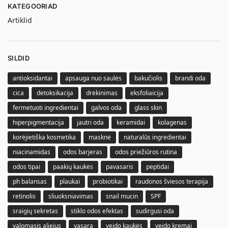
KATEGOORIAD
Artiklid
SILDID
antioksidantai
apsauga nuo saulės
bakučiolis
brandi oda
cica
detoksikacija
drėkinimas
eksfoliaicija
fermetuoti ingredientai
galvos oda
glass skin
hiperpigmentacija
jautri oda
keramidai
kolagenas
korėjietiška kosmetika
masknė
naturalūs ingredientai
niacinamidas
odos barjeras
odos priežiūros rutina
odos tipai
paakių kaukės
pavasaris
peptidai
ph balansas
plaukai
probiotikai
raudonos šviesos terapija
retinolis
sliuoksniavimas
snail mucin
SPF
sraigių sekretas
stiklo odos efektas
sudirgusi oda
valomasis aliejus
vasara
veido kaukės
veido kremai