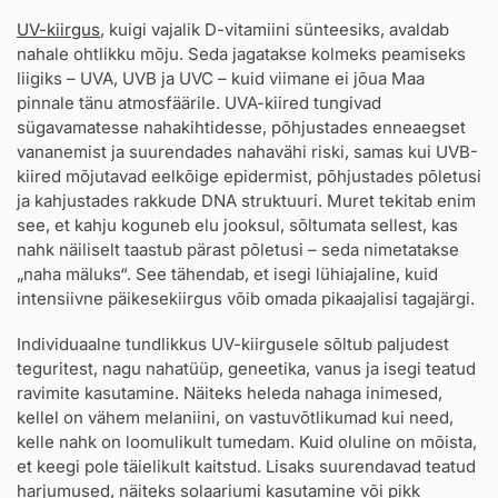
UV-kiirgus
, kuigi vajalik D-vitamiini sünteesiks, avaldab
nahale ohtlikku mõju. Seda jagatakse kolmeks peamiseks
liigiks – UVA, UVB ja UVC – kuid viimane ei jõua Maa
pinnale tänu atmosfäärile. UVA-kiired tungivad
sügavamatesse nahakihtidesse, põhjustades enneaegset
vananemist ja suurendades nahavähi riski, samas kui UVB-
kiired mõjutavad eelkõige epidermist, põhjustades põletusi
ja kahjustades rakkude DNA struktuuri. Muret tekitab enim
see, et kahju koguneb elu jooksul, sõltumata sellest, kas
nahk näiliselt taastub pärast põletusi – seda nimetatakse
„naha mäluks“. See tähendab, et isegi lühiajaline, kuid
intensiivne päikesekiirgus võib omada pikaajalisi tagajärgi.
Individuaalne tundlikkus UV-kiirgusele sõltub paljudest
teguritest, nagu nahatüüp, geneetika, vanus ja isegi teatud
ravimite kasutamine. Näiteks heleda nahaga inimesed,
kellel on vähem melaniini, on vastuvõtlikumad kui need,
kelle nahk on loomulikult tumedam. Kuid oluline on mõista,
et keegi pole täielikult kaitstud. Lisaks suurendavad teatud
harjumused, näiteks solaariumi kasutamine või pikk