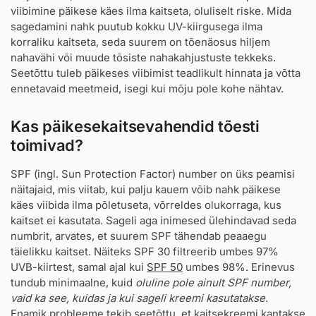
viibimine päikese käes ilma kaitseta, oluliselt riske. Mida
sagedamini nahk puutub kokku UV-kiirgusega ilma
korraliku kaitseta, seda suurem on tõenäosus hiljem
nahavähi või muude tõsiste nahakahjustuste tekkeks.
Seetõttu tuleb päikeses viibimist teadlikult hinnata ja võtta
ennetavaid meetmeid, isegi kui mõju pole kohe nähtav.
Kas päikesekaitsevahendid tõesti
toimivad?
SPF (ingl. Sun Protection Factor) number on üks peamisi
näitajaid, mis viitab, kui palju kauem võib nahk päikese
käes viibida ilma põletuseta, võrreldes olukorraga, kus
kaitset ei kasutata. Sageli aga inimesed ülehindavad seda
numbrit, arvates, et suurem SPF tähendab peaaegu
täielikku kaitset. Näiteks SPF 30 filtreerib umbes 97%
UVB-kiirtest, samal ajal kui
SPF 50
umbes 98%. Erinevus
tundub minimaalne, kuid
oluline pole ainult SPF number,
vaid ka see, kuidas ja kui sageli kreemi kasutatakse
.
Enamik probleeme tekib seetõttu, et kaitsekreemi kantakse