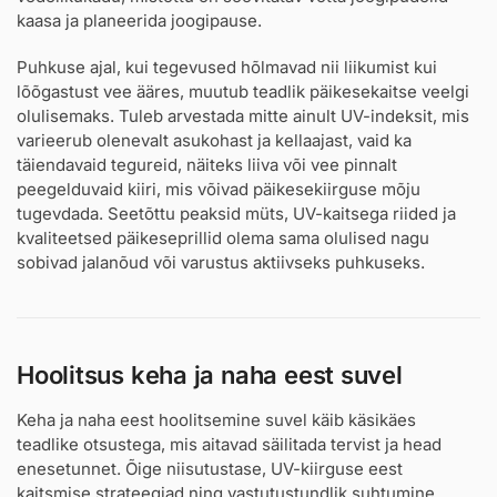
kaasa ja planeerida joogipause.
Puhkuse ajal, kui tegevused hõlmavad nii liikumist kui
lõõgastust vee ääres, muutub teadlik päikesekaitse veelgi
olulisemaks. Tuleb arvestada mitte ainult UV-indeksit, mis
varieerub olenevalt asukohast ja kellaajast, vaid ka
täiendavaid tegureid, näiteks liiva või vee pinnalt
peegelduvaid kiiri, mis võivad päikesekiirguse mõju
tugevdada. Seetõttu peaksid müts, UV-kaitsega riided ja
kvaliteetsed päikeseprillid olema sama olulised nagu
sobivad jalanõud või varustus aktiivseks puhkuseks.
Hoolitsus keha ja naha eest suvel
Keha ja naha eest hoolitsemine suvel käib käsikäes
teadlike otsustega, mis aitavad säilitada tervist ja head
enesetunnet. Õige niisutustase, UV-kiirguse eest
kaitsmise strateegiad ning vastutustundlik suhtumine