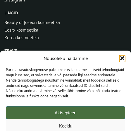
LINGID
Beauty of Joseon kosmeetika
Cosrx kosmeetika
Korea kosmeetika
TEAVE
Nõusoleku haldamine
Meist
Kontaktid
Parima kasutuskogemuse pakkumiseks kasutame selliseid tehnoloogiaid
nagu küpsised, et salvestada ja/või pääseda ligi seadme andmetele.
Abi
Nende tehnoloogiatega nõustumine võimaldab meil töödelda selliseid
andmeid nagu sirvimiskäitumine või unikaalsed ID-d sellel saidil.
TEAVE OSTJALE
Nõusoleku andmata jätmine või selle tühistamine võib mõjutada teatud
funktsioone ja funktsioone negatiivselt.
Tarnetingimused
Tingimused
Aktsepteeri
Privaatsuspoliitika
Veebikaart
Keeldu