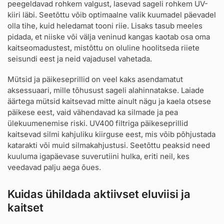
peegeldavad rohkem valgust, lasevad sageli rohkem UV-
kiiri läbi. Seetõttu võib optimaalne valik kuumadel päevadel
olla tihe, kuid heledamat tooni riie. Lisaks tasub meeles
pidada, et niiske või välja veninud kangas kaotab osa oma
kaitseomadustest, mistõttu on oluline hoolitseda riiete
seisundi eest ja neid vajadusel vahetada.
Mütsid ja päikeseprillid on veel kaks asendamatut
aksessuaari, mille tõhusust sageli alahinnatakse. Laiade
äärtega mütsid kaitsevad mitte ainult nägu ja kaela otsese
päikese eest, vaid vähendavad ka silmade ja pea
ülekuumenemise riski. UV400 filtriga päikeseprillid
kaitsevad silmi kahjuliku kiirguse eest, mis võib põhjustada
katarakti või muid silmakahjustusi. Seetõttu peaksid need
kuuluma igapäevase suverutiini hulka, eriti neil, kes
veedavad palju aega õues.
Kuidas ühildada aktiivset eluviisi ja
kaitset