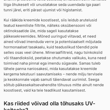
liiga õhukeselt või unustatakse seda uuendada iga paari
tunni järel, eriti pärast ujumist või higistamist.
Kui rääkida kreemide koostisest, siis leidub arutelusid
teatud keemiliste filtrite, näiteks oksübensooni või
oktinoksaatide üle, mida sageli kasutatakse
päikesekreemides. Mõned uuringud viitavad, et need
ained võivad imenduda verre ja potentsiaalselt mõjutada
hormonaalset tasakaalu, kuid teaduslikud tõendid pole
selles osas veel ühene. Mineraalfiltreid, nagu tsinkoksiid
või titaandioksiid, peetakse ohutumaks valikuks, kuna need
toimivad naha pinnal ega imendu sügavale. Samas tuleb
tähele panna naniosakesi, mida kasutatakse kreemide
kergema tekstuuri saavutamiseks – nende mõju tervisele
ja keskkonnale vajab samuti täiendavat uurimist. Seega
sõltub päikesekaitsevahendite tõhusus mitte ainult nende
koostisest, vaid ka teie teadlikust kasutamisest.
Kas riided võivad olla tõhusaks UV-
kaitseks?