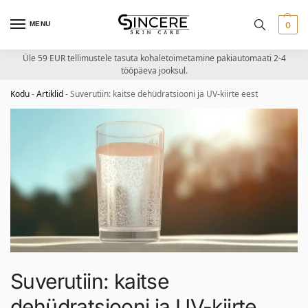
MENU
0
Üle 59 EUR tellimustele tasuta kohaletoimetamine pakiautomaati 2-4
tööpäeva jooksul.
Kodu
-
Artiklid
-
Suverutiin: kaitse dehüdratsiooni ja UV-kiirte eest
Suverutiin: kaitse
dehüdratsiooni ja UV-kiirte