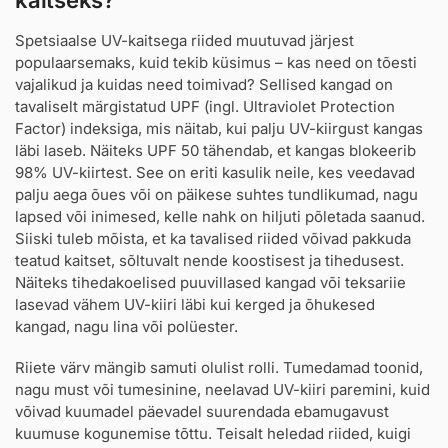
Spetsiaalse UV-kaitsega riided muutuvad järjest
populaarsemaks, kuid tekib küsimus – kas need on tõesti
vajalikud ja kuidas need toimivad? Sellised kangad on
tavaliselt märgistatud UPF (ingl. Ultraviolet Protection
Factor) indeksiga, mis näitab, kui palju UV-kiirgust kangas
läbi laseb. Näiteks UPF 50 tähendab, et kangas blokeerib
98% UV-kiirtest. See on eriti kasulik neile, kes veedavad
palju aega õues või on päikese suhtes tundlikumad, nagu
lapsed või inimesed, kelle nahk on hiljuti põletada saanud.
Siiski tuleb mõista, et ka tavalised riided võivad pakkuda
teatud kaitset, sõltuvalt nende koostisest ja tihedusest.
Näiteks tihedakoelised puuvillased kangad või teksariie
lasevad vähem UV-kiiri läbi kui kerged ja õhukesed
kangad, nagu lina või polüester.
Riiete värv mängib samuti olulist rolli. Tumedamad toonid,
nagu must või tumesinine, neelavad UV-kiiri paremini, kuid
võivad kuumadel päevadel suurendada ebamugavust
kuumuse kogunemise tõttu. Teisalt heledad riided, kuigi