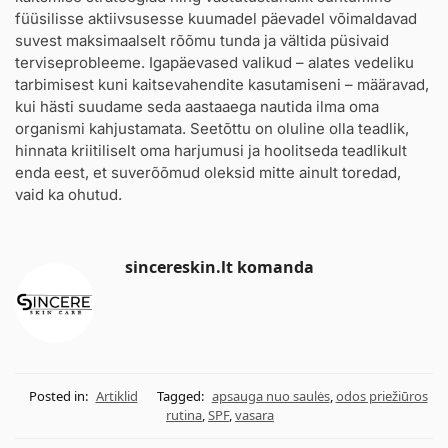
füüsilisse aktiivsusesse kuumadel päevadel võimaldavad
suvest maksimaalselt rõõmu tunda ja vältida püsivaid
terviseprobleeme. Igapäevased valikud – alates vedeliku
tarbimisest kuni kaitsevahendite kasutamiseni – määravad,
kui hästi suudame seda aastaaega nautida ilma oma
organismi kahjustamata. Seetõttu on oluline olla teadlik,
hinnata kriitiliselt oma harjumusi ja hoolitseda teadlikult
enda eest, et suverõõmud oleksid mitte ainult toredad,
vaid ka ohutud.
sincereskin.lt komanda
Posted in:
Artiklid
Tagged:
apsauga nuo saulės
,
odos priežiūros
rutina
,
SPF
,
vasara