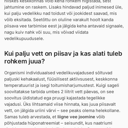
niiskes keskkonnas võib keha rohkem higistada, sest
jahtumine on raskem. Lisaks hindavad paljud inimesed üle,
kui palju vedelikku nad toidust või jookidest saavad, mis
võib eksitada. Seetõttu on oluline varakult hoolt kanda
piisava vee tarbimise eest ja jälgida keha antavaid signaale,
nagu kuiv nahk või suu, mis võivad viidata
vedelikupuudusele.
Kui palju vett on piisav ja kas alati tuleb
rohkem juua?
Organismi individuaalsed vedelikuvajadused sõltuvad
paljuski kehakaalust, füüsilisest aktiivsusest, keskkonna
temperatuurist ja isegi toitumisharjumustest. Kuigi sageli
soovitatakse tarbida umbes 2 liitrit vett päevas, on see
soovitus üldistatud ega pruugi kajastada tegelikke
vajadusi. Üks lihtsamaid viise hinnata, kas juua piisavalt
vett, on jälgida uriini värvi – see peaks olema helekollane.
Samas tuleb arvestada, et
liigne vee joomine
võib
põhjustada hüponatreemiat – seisundit, kus naatriumi