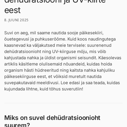
eest
8. JUUNI 2025
Suvi on aeg, mil saame nautida sooje päikesekiiri,
õuetegevusi ja puhkuserõõme. Kuid koos naudingutega
kaasnevad ka väljakutsed meie tervisele: suurenenud
dehüdratsioonioht ning UV-kiirguse mõju, mis võib
kahjustada nahka ja üldist organismi seisundit. Käesolevas
artiklis käsitleme olulisemaid nõuandeid, kuidas hoida
organism hästi hüdreeritud ning kaitsta nahka kahjuliku
päikesekiirguse eest, et võiksid muretult nautida
suvepakutavaid meeldivusi. Loe edasi ja saa teada, kuidas
kujundada lihtne, kuid tõhus suverutiin!
Miks on suvel dehüdratsioonioht
suurem?