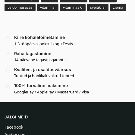
veido masažas
vitaminai
vitaminas C
šveitikliai
žiema
Kiire kohaletoimetamine
1-3 tööpäeva jooksul kogu Eestis
Raha tagastamine
14-päevane tagastusgarantii
Kvaliteet ja usaldusväärsus
Tuntud ja hoolikalt valitud tooted
100% turvaline maksmine
GooglePay / ApplePay / MasterCard / Visa
JÄLGI MEID
Facebook
Instagram