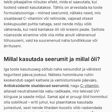
tekib pikaajaline niisutav efekt, mida ei saavutata, kui
tooteid valesti kasutatakse. Tähtis on arvestada ka toote
formulatsiooniga – mõned seerumid, näiteks need, mis
sisaldavad C-vitamiini või retinoide, vajavad otsest
kokkupuudet puhta nahaga, sest nende mõju võib
väheneda, kui neid kantakse õli või kreemi peale. Selliste
nüansside eiramine võib viia mitte ainult vähenenud
tõhususeni, vaid ka suurenenud naha tundlikkuse või
ärrituseni.
Millal kasutada seerumit ja millal õli?
Iga toote kasutusaeg sõltub naha seisundist ja välistest
teguritest päeva jooksul. Näiteks hommikune rutiin
keskendub sageli kaitsele ja valmistumisele päevaks.
Antioksüdante sisaldavad seerumid
, nagu
C-vitamiin
,
aitavad neutraliseerida vabu radikaale, mis tekivad UV-
kiirguse ja saaste mõjul. Samal ajal ei pruugi õlid hommikul
olla sobilikud – eriti juhul, kui plaanitakse kasutada
jumestust, sest nende tihedam koostis võib raskendada