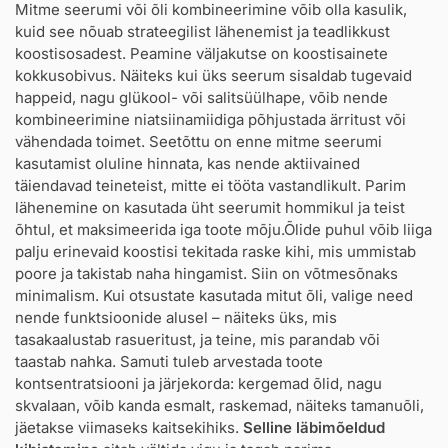
Mitme seerumi või õli kombineerimine võib olla kasulik,
kuid see nõuab strateegilist lähenemist ja teadlikkust
koostisosadest. Peamine väljakutse on koostisainete
kokkusobivus. Näiteks kui üks seerum sisaldab tugevaid
happeid, nagu glükool- või salitsüülhape, võib nende
kombineerimine niatsiinamiidiga põhjustada ärritust või
vähendada toimet. Seetõttu on enne mitme seerumi
kasutamist oluline hinnata, kas nende aktiivained
täiendavad teineteist, mitte ei tööta vastandlikult. Parim
lähenemine on kasutada üht seerumit hommikul ja teist
õhtul, et maksimeerida iga toote mõju.Õlide puhul võib liiga
palju erinevaid koostisi tekitada raske kihi, mis ummistab
poore ja takistab naha hingamist. Siin on võtmesõnaks
minimalism. Kui otsustate kasutada mitut õli, valige need
nende funktsioonide alusel – näiteks üks, mis
tasakaalustab rasueritust, ja teine, mis parandab või
taastab nahka. Samuti tuleb arvestada toote
kontsentratsiooni ja järjekorda: kergemad õlid, nagu
skvalaan, võib kanda esmalt, raskemad, näiteks tamanuõli,
jäetakse viimaseks kaitsekihiks.
Selline läbimõeldud