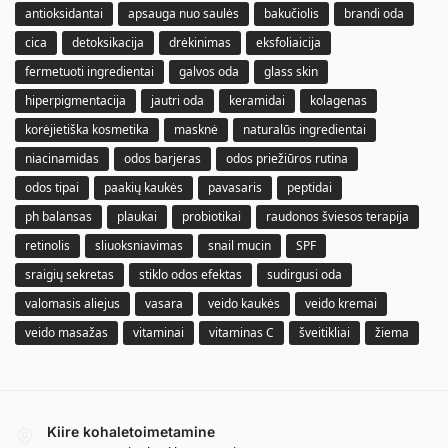
antioksidantai
apsauga nuo saulės
bakučiolis
brandi oda
cica
detoksikacija
drėkinimas
eksfoliaicija
fermetuoti ingredientai
galvos oda
glass skin
hiperpigmentacija
jautri oda
keramidai
kolagenas
korėjietiška kosmetika
masknė
naturalūs ingredientai
niacinamidas
odos barjeras
odos priežiūros rutina
odos tipai
paakių kaukės
pavasaris
peptidai
ph balansas
plaukai
probiotikai
raudonos šviesos terapija
retinolis
sliuoksniavimas
snail mucin
SPF
sraigių sekretas
stiklo odos efektas
sudirgusi oda
valomasis aliejus
vasara
veido kaukės
veido kremai
veido masažas
vitaminai
vitaminas C
šveitikliai
žiema
Kiire kohaletoimetamine