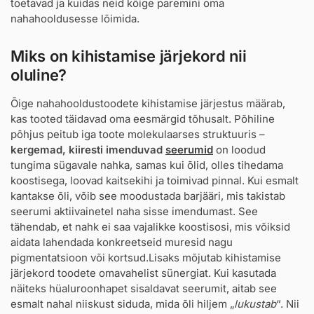
toetavad ja kuidas neid kõige paremini oma
nahahooldusesse lõimida.
Miks on kihistamise järjekord nii
oluline?
Õige nahahooldustoodete kihistamise järjestus määrab,
kas tooted täidavad oma eesmärgid tõhusalt. Põhiline
põhjus peitub iga toote molekulaarses struktuuris –
kergemad, kiiresti imenduvad
seerumid
on loodud
tungima sügavale nahka, samas kui õlid, olles tihedama
koostisega, loovad kaitsekihi ja toimivad pinnal. Kui esmalt
kantakse õli, võib see moodustada barjääri, mis takistab
seerumi aktiivainetel naha sisse imendumast. See
tähendab, et nahk ei saa vajalikke koostisosi, mis võiksid
aidata lahendada konkreetseid muresid nagu
pigmentatsioon või kortsud.Lisaks mõjutab kihistamise
järjekord toodete omavahelist sünergiat. Kui kasutada
näiteks hüaluroonhapet sisaldavat seerumit, aitab see
esmalt nahal niiskust siduda, mida õli hiljem „
lukustab
“. Nii