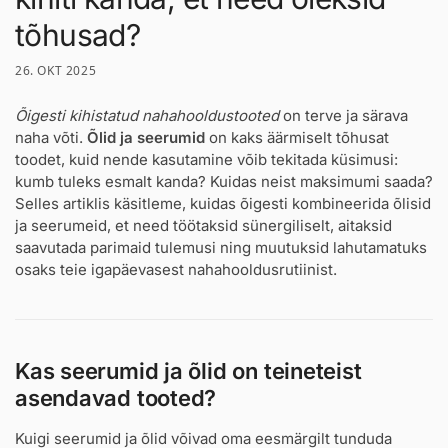
tõhusad?
26. OKT 2025
Õigesti kihistatud nahahooldustooted
on terve ja särava
naha võti.
Õlid ja seerumid
on kaks äärmiselt tõhusat
toodet, kuid nende kasutamine võib tekitada küsimusi:
kumb tuleks esmalt kanda? Kuidas neist maksimumi saada?
Selles artiklis käsitleme, kuidas õigesti kombineerida õlisid
ja seerumeid, et need töötaksid sünergiliselt, aitaksid
saavutada parimaid tulemusi ning muutuksid lahutamatuks
osaks teie igapäevasest nahahooldusrutiinist.
Kas seerumid ja õlid on teineteist
asendavad tooted?
Kuigi seerumid ja õlid võivad oma eesmärgilt tunduda