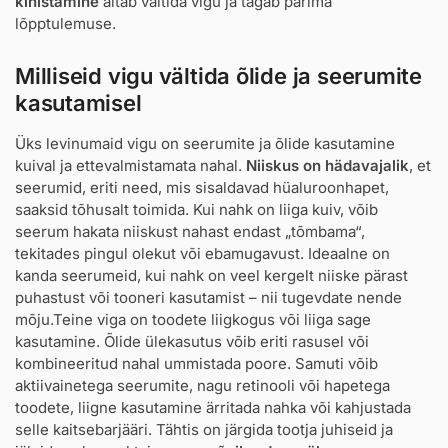
kihistamine
aitab vältida vigu ja tagab parima
lõpptulemuse.
Milliseid vigu vältida õlide ja seerumite
kasutamisel
Üks levinumaid vigu on seerumite ja õlide kasutamine
kuival ja ettevalmistamata nahal.
Niiskus on hädavajalik
, et
seerumid, eriti need, mis sisaldavad hüaluroonhapet,
saaksid tõhusalt toimida. Kui nahk on liiga kuiv, võib
seerum hakata niiskust nahast endast „tõmbama“,
tekitades pingul olekut või ebamugavust. Ideaalne on
kanda seerumeid, kui nahk on veel kergelt niiske pärast
puhastust või tooneri kasutamist – nii tugevdate nende
mõju.Teine viga on toodete liigkogus või liiga sage
kasutamine. Õlide ülekasutus võib eriti rasusel või
kombineeritud nahal ummistada poore. Samuti võib
aktiivainetega seerumite, nagu retinooli või hapetega
toodete, liigne kasutamine ärritada nahka või kahjustada
selle kaitsebarjääri. Tähtis on järgida tootja juhiseid ja