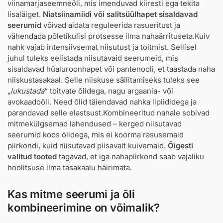
viinamarjaseemneõli, mis imenduvad kiiresti ega tekita
lisaläiget.
Niatsiinamiidi või salitsüülhapet sisaldavad
seerumid
võivad aidata reguleerida rasueritust ja
vähendada põletikulisi protsesse ilma nahaärrituseta.Kuiv
nahk vajab intensiivsemat niisutust ja toitmist. Sellisel
juhul tuleks eelistada niisutavaid seerumeid, mis
sisaldavad hüaluroonhapet või pantenooli, et taastada naha
niiskustasakaal. Selle niiskuse säilitamiseks tuleks see
„
lukustada
“ toitvate õlidega, nagu argaania- või
avokaadoõli. Need õlid täiendavad nahka lipiididega ja
parandavad selle elastsust.Kombineeritud nahale sobivad
mitmekülgsemad lahendused – kerged niisutavad
seerumid koos õlidega, mis ei koorma rasusemaid
piirkondi, kuid niisutavad piisavalt kuivemaid.
Õigesti
valitud tooted
tagavad, et iga nahapiirkond saab vajaliku
hoolitsuse ilma tasakaalu häirimata.
Kas mitme seerumi ja õli
kombineerimine on võimalik?