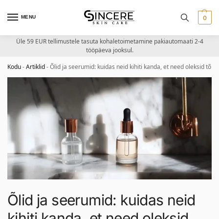
MENU
0
Üle 59 EUR tellimustele tasuta kohaletoimetamine pakiautomaati 2-4
tööpäeva jooksul.
Kodu
-
Artiklid
-
Õlid ja seerumid: kuidas neid kihiti kanda, et need oleksid tõh
Õlid ja seerumid: kuidas neid
kihiti kanda, et need oleksid