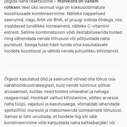
jälgida naha reaktsioone –
mõnikord on vähem
rohkem
.Veel üks levinud viga on kokkusobimatute
koostisosade kombineerimine. Näiteks happelised
seerumid, nagu AHA või BHA, ei pruugi sobida õlidega, mis
sisaldavad tundlikke toimeaineid, näiteks C-vitamiini
estreid. Selline kombinatsioon võib destabiliseerida tooted
ning vähendada nende tõhusust või põhjustada naha
punetust. Seega tuleb hästi tunda oma kasutatavate
toodete koostisosi ja vältida nende juhuslikku kihistamist.
Õigesti kasutatud õlid ja seerumid võivad olla tõhus osa
nahahooldusstrateegiast, kuid nende toimivus sõltub
arusaamast, kuidas need tooted omavahel ja nahaga
reageerivad. Hoolikalt valitud kihistamine, võttes arvesse
naha tüüpi, vajadusi ja kasutusaega, võimaldab lahendada
spetsiifilisi muresid ja maksimeerida toimeainete tõhusust.
Samas ei tohi unustada, et toodete liig või väär
kombineerimine võib kahjustada naha kaitsebarjääri või