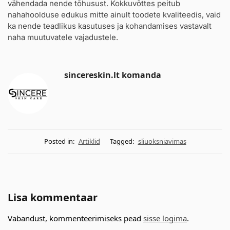
vähendada nende tõhusust. Kokkuvõttes peitub
nahahoolduse edukus mitte ainult toodete kvaliteedis, vaid
ka nende teadlikus kasutuses ja kohandamises vastavalt
naha muutuvatele vajadustele.
sincereskin.lt komanda
Posted in:
Artiklid
Tagged:
sliuoksniavimas
Lisa kommentaar
Vabandust, kommenteerimiseks pead
sisse logima
.