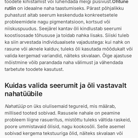
toodete kihistamist või lühendada meigi püsivust.
Õhtune
rutiin
on ideaalne naha taastumiseks. Pärast põhjalikku
puhastust aitab seerum keskenduda konkreetsetele
probleemidele nagu pigmentatsioon, kortsud või
niiskuspuudus. Seejärel kantav õli kindlustab seerumi
koostisosade tõhususe ja toidab nahka lisaks. Siiski tuleb
ka siin arvestada individuaalsete vajadustega: kui nahk on
rasune või aknele kalduv, tuleks õli kasutada mõõdukalt või
valida kergemad variandid, näiteks skvalaan. Õige ajastuse
mõistmine võib parandada naha välimust ja vähendada
tarbetute toodete kasutust.
Kuidas valida seerumit ja õli vastavalt
nahatüübile
Nahatüüp
on üks olulisemaid tegureid, mis määrab,
millised tooted sobivad. Rasusele nahale on peamine
probleem liigne rasueritus, mistõttu tuleks vältida raskeid,
poore ummistavaid õlisid, nagu kookosõli. Selle asemel
sobivad kergema tekstuuriga õlid, näiteks skvalaan või