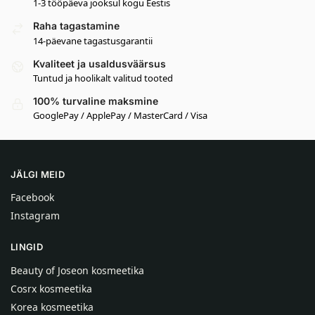
1-3 tööpäeva jooksul kogu Eestis
Raha tagastamine
14-päevane tagastusgarantii
Kvaliteet ja usaldusväärsus
Tuntud ja hoolikalt valitud tooted
100% turvaline maksmine
GooglePay / ApplePay / MasterCard / Visa
JÄLGI MEID
Facebook
Instagram
LINGID
Beauty of Joseon kosmeetika
Cosrx kosmeetika
Korea kosmeetika