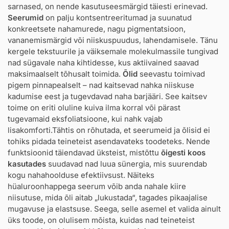
sarnased, on nende kasutuseesmärgid täiesti erinevad.
Seerumid
on palju kontsentreeritumad ja suunatud
konkreetsete nahamurede, nagu pigmentatsioon,
vananemismärgid või niiskuspuudus, lahendamisele. Tänu
kergele tekstuurile ja väiksemale molekulmassile tungivad
nad sügavale naha kihtidesse, kus aktiivained saavad
maksimaalselt tõhusalt toimida.
Õlid
seevastu toimivad
pigem pinnapealselt – nad kaitsevad nahka niiskuse
kadumise eest ja tugevdavad naha barjääri. See kaitsev
toime on eriti oluline kuiva ilma korral või pärast
tugevamaid eksfoliatsioone, kui nahk vajab
lisakomforti.Tähtis on rõhutada, et seerumeid ja õlisid ei
tohiks pidada teineteist asendavateks toodeteks. Nende
funktsioonid täiendavad üksteist, mistõttu
õigesti koos
kasutades
suudavad nad luua sünergia, mis suurendab
kogu nahahoolduse efektiivsust. Näiteks
hüaluroonhappega seerum võib anda nahale kiire
niisutuse, mida õli aitab „lukustada“, tagades pikaajalise
mugavuse ja elastsuse. Seega, selle asemel et valida ainult
üks toode, on olulisem mõista, kuidas nad teineteist