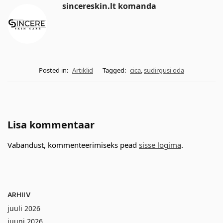
sincereskin.lt komanda
Posted in:
Artiklid
Tagged:
cica
,
sudirgusi oda
Lisa kommentaar
Vabandust, kommenteerimiseks pead
sisse logima
.
ARHIIV
juuli 2026
juuni 2026