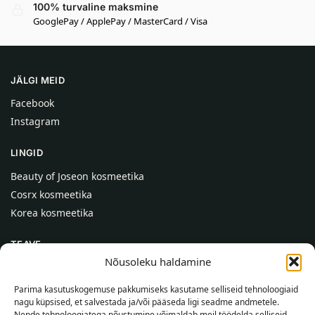
100% turvaline maksmine
GooglePay / ApplePay / MasterCard / Visa
JÄLGI MEID
Facebook
Instagram
LINGID
Beauty of Joseon kosmeetika
Cosrx kosmeetika
Korea kosmeetika
TEAVE
Nõusoleku haldamine
Meist
Kontaktid
Parima kasutuskogemuse pakkumiseks kasutame selliseid tehnoloogiaid
nagu küpsised, et salvestada ja/või pääseda ligi seadme andmetele.
Abi
Nende tehnoloogiatega nõustumine võimaldab meil töödelda selliseid