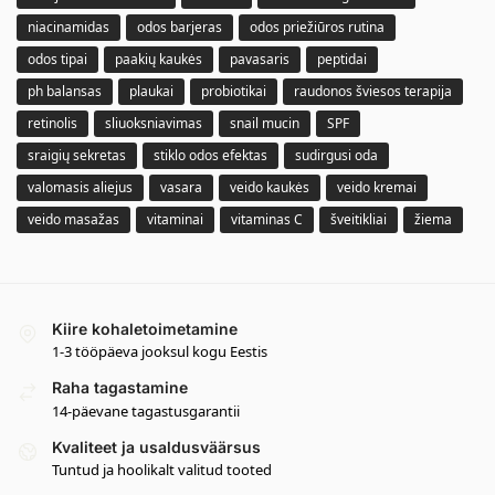
niacinamidas
odos barjeras
odos priežiūros rutina
odos tipai
paakių kaukės
pavasaris
peptidai
ph balansas
plaukai
probiotikai
raudonos šviesos terapija
retinolis
sliuoksniavimas
snail mucin
SPF
sraigių sekretas
stiklo odos efektas
sudirgusi oda
valomasis aliejus
vasara
veido kaukės
veido kremai
veido masažas
vitaminai
vitaminas C
šveitikliai
žiema
Kiire kohaletoimetamine
1-3 tööpäeva jooksul kogu Eestis
Raha tagastamine
14-päevane tagastusgarantii
Kvaliteet ja usaldusväärsus
Tuntud ja hoolikalt valitud tooted