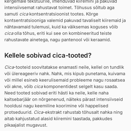
kergemale tekstuurile, imenduvad kiiremini ja pakuvad
intensiivsemat rahustavat toimet. Tõhusus sõltub aga
samuti
cica
kontsentratsioonist tootes. Kõrge
kontsentratsiooniga valemid pakuvad tavaliselt kiiremaid ja
nähtavamaid tulemusi, kuid ka väiksemas koguses võib
cica
olla tõhus, eriti kui see on kombineeritud teiste
rahustavate ainetega, nagu pantenool või keraamid.
Kellele sobivad cica-tooted?
Cica
-tooteid soovitatakse enamasti neile, kellel on tundlik
või ülereageeriv nahk. Nahk, mis kipub punetama, kuivama
või millel esineb keerulisemaid probleeme nagu rosaatsea
või akne, võib
cica
komponentidest selgelt kasu saada.
Need tooted sobivad eriti hästi ka neile, kelle naha
kaitsebarjäär on nõrgenenud, näiteks pärast intensiivseid
hooldusi nagu keemiline koorimine või happelised
protseduurid.
Cica
-ekstrakt rahustab tõhusalt nahka ning
aitab kahjustatud alasid kiiremini taastada, pakkudes
pikaajalist mugavust.