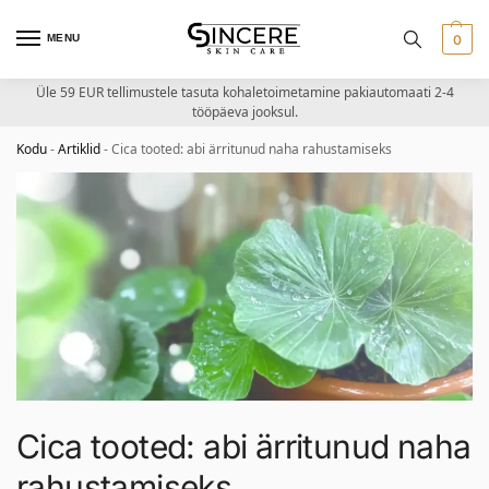
MENU
0
Üle 59 EUR tellimustele tasuta kohaletoimetamine pakiautomaati 2-4
tööpäeva jooksul.
Kodu
-
Artiklid
-
Cica tooted: abi ärritunud naha rahustamiseks
Cica tooted: abi ärritunud naha
rahustamiseks