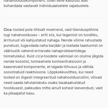
nahahoolduskomponent, tuleb selle kasutust alati
kohandada vastavalt individuaalsetele vajadustele.
Cica
-tooted pole lihtsalt moetrend, vaid tõenduspõhine
tugi nahahoolduses – eriti siis, kui tegemist on tundliku,
ärritunud või kahjustatud nahaga. Nende võime rahustada
punetust, tugevdada naha barjääri ja toetada taastumist on
väärtuslik vahend erinevate nahaprobleemidega
toimetulekul. Kuid
cica
-toodete valimisel on oluline jälgida
nende koostist, toimeainete kontsentratsiooni ja
kaasnevaid komponente, et tagada tõhusus ja vältida
soovimatuid reaktsioone. Lõppkokkuvõttes, kui need
tooted on õigesti integreeritud nahahooldusrutiini, võivad
need saada lahutamatuks osaks tasakaalustatud
hooldusest, pakkudes mitte ainult kohest leevendust, vaid
ka pikaajalist kasu.