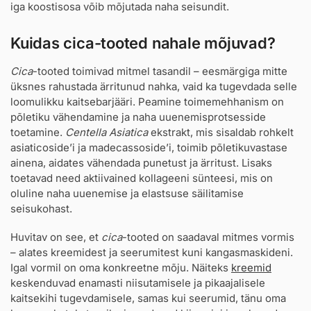
iga koostisosa võib mõjutada naha seisundit.
Kuidas cica-tooted nahale mõjuvad?
Cica
-tooted toimivad mitmel tasandil – eesmärgiga mitte
üksnes rahustada ärritunud nahka, vaid ka tugevdada selle
loomulikku kaitsebarjääri. Peamine toimemehhanism on
põletiku vähendamine ja naha uuenemisprotsesside
toetamine.
Centella Asiatica
ekstrakt, mis sisaldab rohkelt
asiaticoside’i ja madecassoside’i, toimib põletikuvastase
ainena, aidates vähendada punetust ja ärritust. Lisaks
toetavad need aktiivained kollageeni sünteesi, mis on
oluline naha uuenemise ja elastsuse säilitamise
seisukohast.
Huvitav on see, et
cica
-tooted on saadaval mitmes vormis
– alates kreemidest ja seerumitest kuni kangasmaskideni.
Igal vormil on oma konkreetne mõju. Näiteks
kreemid
keskenduvad enamasti niisutamisele ja pikaajalisele
kaitsekihi tugevdamisele, samas kui seerumid, tänu oma