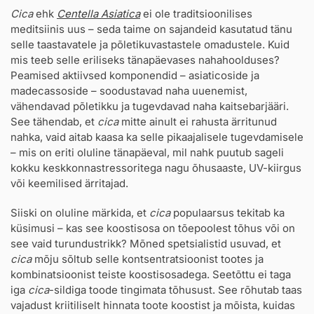
Cica
ehk
Centella Asiatica
ei ole traditsioonilises
meditsiinis uus – seda taime on sajandeid kasutatud tänu
selle taastavatele ja põletikuvastastele omadustele. Kuid
mis teeb selle eriliseks tänapäevases nahahoolduses?
Peamised aktiivsed komponendid – asiaticoside ja
madecassoside – soodustavad naha uuenemist,
vähendavad põletikku ja tugevdavad naha kaitsebarjääri.
See tähendab, et
cica
mitte ainult ei rahusta ärritunud
nahka, vaid aitab kaasa ka selle pikaajalisele tugevdamisele
– mis on eriti oluline tänapäeval, mil nahk puutub sageli
kokku keskkonnastressoritega nagu õhusaaste, UV-kiirgus
või keemilised ärritajad.
Siiski on oluline märkida, et
cica
populaarsus tekitab ka
küsimusi – kas see koostisosa on tõepoolest tõhus või on
see vaid turundustrikk? Mõned spetsialistid usuvad, et
cica
mõju sõltub selle kontsentratsioonist tootes ja
kombinatsioonist teiste koostisosadega. Seetõttu ei taga
iga
cica
-sildiga toode tingimata tõhusust. See rõhutab taas
vajadust kriitiliselt hinnata toote koostist ja mõista, kuidas