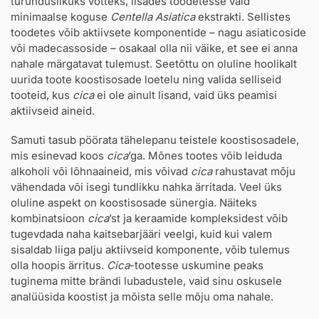
turunduslikuks võtteks, lisades toodetesse vaid
minimaalse koguse
Centella Asiatica
ekstrakti. Sellistes
toodetes võib aktiivsete komponentide – nagu asiaticoside
või madecassoside – osakaal olla nii väike, et see ei anna
nahale märgatavat tulemust. Seetõttu on oluline hoolikalt
uurida toote koostisosade loetelu ning valida selliseid
tooteid, kus
cica
ei ole ainult lisand, vaid üks peamisi
aktiivseid aineid.
Samuti tasub pöörata tähelepanu teistele koostisosadele,
mis esinevad koos
cica
’ga. Mõnes tootes võib leiduda
alkoholi või lõhnaaineid, mis võivad
cica
rahustavat mõju
vähendada või isegi tundlikku nahka ärritada. Veel üks
oluline aspekt on koostisosade sünergia. Näiteks
kombinatsioon
cica
’st ja keraamide kompleksidest võib
tugevdada naha kaitsebarjääri veelgi, kuid kui valem
sisaldab liiga palju aktiivseid komponente, võib tulemus
olla hoopis ärritus.
Cica
-tootesse uskumine peaks
tuginema mitte brändi lubadustele, vaid sinu oskusele
analüüsida koostist ja mõista selle mõju oma nahale.