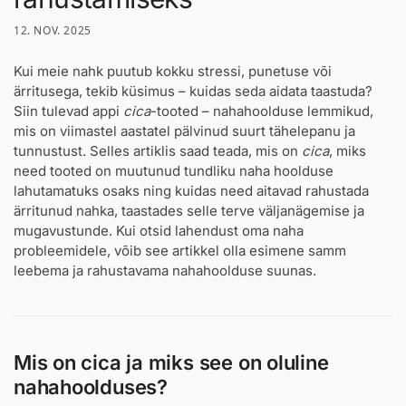
12. NOV. 2025
Kui meie nahk puutub kokku stressi, punetuse või
ärritusega, tekib küsimus – kuidas seda aidata taastuda?
Siin tulevad appi
cica
-tooted – nahahoolduse lemmikud,
mis on viimastel aastatel pälvinud suurt tähelepanu ja
tunnustust. Selles artiklis saad teada, mis on
cica
, miks
need tooted on muutunud tundliku naha hoolduse
lahutamatuks osaks ning kuidas need aitavad rahustada
ärritunud nahka, taastades selle terve väljanägemise ja
mugavustunde. Kui otsid lahendust oma naha
probleemidele, võib see artikkel olla esimene samm
leebema ja rahustavama nahahoolduse suunas.
Mis on cica ja miks see on oluline
nahahoolduses?