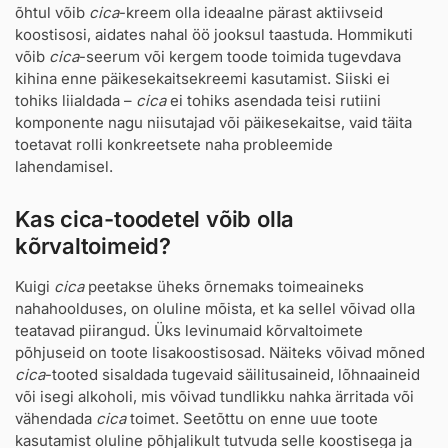
õhtul võib
cica
-kreem olla ideaalne pärast aktiivseid
koostisosi, aidates nahal öö jooksul taastuda. Hommikuti
võib
cica
-seerum või kergem toode toimida tugevdava
kihina enne päikesekaitsekreemi kasutamist. Siiski ei
tohiks liialdada –
cica
ei tohiks asendada teisi rutiini
komponente nagu niisutajad või päikesekaitse, vaid täita
toetavat rolli konkreetsete naha probleemide
lahendamisel.
Kas cica-toodetel võib olla
kõrvaltoimeid?
Kuigi
cica
peetakse üheks õrnemaks toimeaineks
nahahoolduses, on oluline mõista, et ka sellel võivad olla
teatavad piirangud. Üks levinumaid kõrvaltoimete
põhjuseid on toote lisakoostisosad. Näiteks võivad mõned
cica
-tooted sisaldada tugevaid säilitusaineid, lõhnaaineid
või isegi alkoholi, mis võivad tundlikku nahka ärritada või
vähendada
cica
toimet. Seetõttu on enne uue toote
kasutamist oluline põhjalikult tutvuda selle koostisega ja