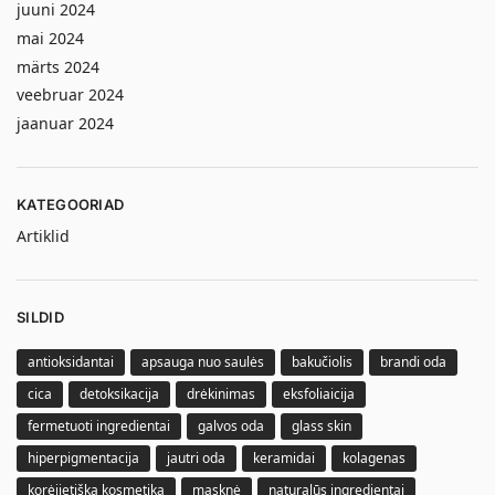
juuni 2024
mai 2024
märts 2024
veebruar 2024
jaanuar 2024
KATEGOORIAD
Artiklid
SILDID
antioksidantai
apsauga nuo saulės
bakučiolis
brandi oda
cica
detoksikacija
drėkinimas
eksfoliaicija
fermetuoti ingredientai
galvos oda
glass skin
hiperpigmentacija
jautri oda
keramidai
kolagenas
korėjietiška kosmetika
masknė
naturalūs ingredientai