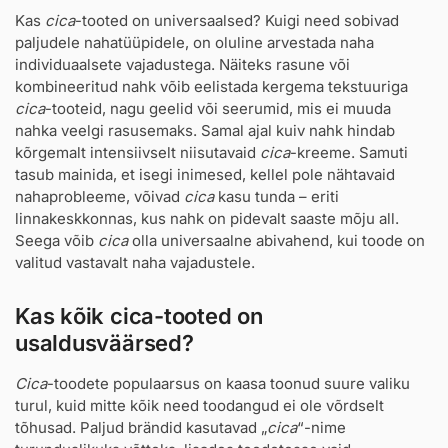
Kas
cica
-tooted on universaalsed? Kuigi need sobivad
paljudele nahatüüpidele, on oluline arvestada naha
individuaalsete vajadustega. Näiteks rasune või
kombineeritud nahk võib eelistada kergema tekstuuriga
cica
-tooteid, nagu geelid või seerumid, mis ei muuda
nahka veelgi rasusemaks. Samal ajal kuiv nahk hindab
kõrgemalt intensiivselt niisutavaid
cica
-kreeme. Samuti
tasub mainida, et isegi inimesed, kellel pole nähtavaid
nahaprobleeme, võivad
cica
kasu tunda – eriti
linnakeskkonnas, kus nahk on pidevalt saaste mõju all.
Seega võib
cica
olla universaalne abivahend, kui toode on
valitud vastavalt naha vajadustele.
Kas kõik cica-tooted on
usaldusväärsed?
Cica
-toodete populaarsus on kaasa toonud suure valiku
turul, kuid mitte kõik need toodangud ei ole võrdselt
tõhusad. Paljud brändid kasutavad „
cica
“-nime