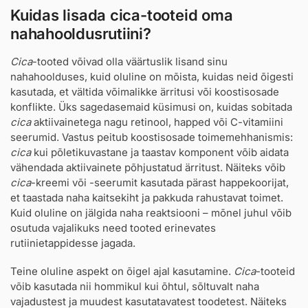
Kuidas lisada cica-tooteid oma
nahahooldusrutiini?
Cica
-tooted võivad olla väärtuslik lisand sinu
nahahoolduses, kuid oluline on mõista, kuidas neid õigesti
kasutada, et vältida võimalikke ärritusi või koostisosade
konflikte. Üks sagedasemaid küsimusi on, kuidas sobitada
cica
aktiivainetega nagu retinool, happed või C-vitamiini
seerumid. Vastus peitub koostisosade toimemehhanismis:
cica
kui põletikuvastane ja taastav komponent võib aidata
vähendada aktiivainete põhjustatud ärritust. Näiteks võib
cica
-kreemi või -seerumit kasutada pärast happekoorijat,
et taastada naha kaitsekiht ja pakkuda rahustavat toimet.
Kuid oluline on jälgida naha reaktsiooni – mõnel juhul võib
osutuda vajalikuks need tooted erinevates
rutiinietappidesse jagada.
Teine oluline aspekt on õigel ajal kasutamine.
Cica
-tooteid
võib kasutada nii hommikul kui õhtul, sõltuvalt naha
vajadustest ja muudest kasutatavatest toodetest. Näiteks