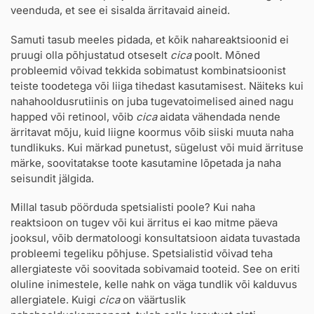
veenduda, et see ei sisalda ärritavaid aineid.
Samuti tasub meeles pidada, et kõik nahareaktsioonid ei
pruugi olla põhjustatud otseselt
cica
poolt. Mõned
probleemid võivad tekkida sobimatust kombinatsioonist
teiste toodetega või liiga tihedast kasutamisest. Näiteks kui
nahahooldusrutiinis on juba tugevatoimelised ained nagu
happed või retinool, võib
cica
aidata vähendada nende
ärritavat mõju, kuid liigne koormus võib siiski muuta naha
tundlikuks. Kui märkad punetust, sügelust või muid ärrituse
märke, soovitatakse toote kasutamine lõpetada ja naha
seisundit jälgida.
Millal tasub pöörduda spetsialisti poole? Kui naha
reaktsioon on tugev või kui ärritus ei kao mitme päeva
jooksul, võib dermatoloogi konsultatsioon aidata tuvastada
probleemi tegeliku põhjuse. Spetsialistid võivad teha
allergiateste või soovitada sobivamaid tooteid. See on eriti
oluline inimestele, kelle nahk on väga tundlik või kalduvus
allergiatele. Kuigi
cica
on väärtuslik