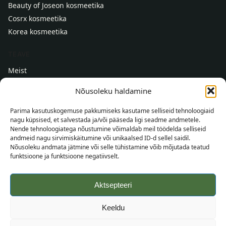
Beauty of Joseon kosmeetika
Cosrx kosmeetika
Korea kosmeetika
TEAVE
Meist
Kontaktid
Nõusoleku haldamine
Abi
Parima kasutuskogemuse pakkumiseks kasutame selliseid tehnoloogiaid
TEAVE OSTJALE
nagu küpsised, et salvestada ja/või pääseda ligi seadme andmetele.
Nende tehnoloogiatega nõustumine võimaldab meil töödelda selliseid
Tarnetingimused
andmeid nagu sirvimiskäitumine või unikaalsed ID-d sellel saidil.
Nõusoleku andmata jätmine või selle tühistamine võib mõjutada teatud
Tingimused
funktsioone ja funktsioone negatiivselt.
Privaatsuspoliitika
Veebikaart
Aktsepteeri
Keeldu
©
2026
SincereSkin.ee
Kõik õigused kaitstud.