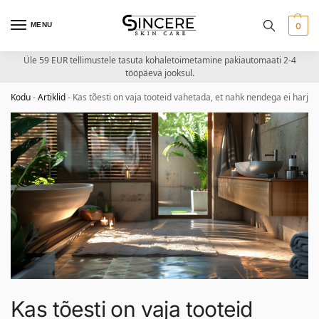
MENU
0
Üle 59 EUR tellimustele tasuta kohaletoimetamine pakiautomaati 2-4
tööpäeva jooksul.
Kodu
-
Artiklid
-
Kas tõesti on vaja tooteid vahetada, et nahk nendega ei harjuk
Kas tõesti on vaja tooteid