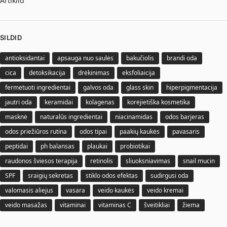
Artiklid
SILDID
antioksidantai
apsauga nuo saulės
bakučiolis
brandi oda
cica
detoksikacija
drėkinimas
eksfoliaicija
fermetuoti ingredientai
galvos oda
glass skin
hiperpigmentacija
jautri oda
keramidai
kolagenas
korėjietiška kosmetika
masknė
naturalūs ingredientai
niacinamidas
odos barjeras
odos priežiūros rutina
odos tipai
paakių kaukės
pavasaris
peptidai
ph balansas
plaukai
probiotikai
raudonos šviesos terapija
retinolis
sliuoksniavimas
snail mucin
SPF
sraigių sekretas
stiklo odos efektas
sudirgusi oda
valomasis aliejus
vasara
veido kaukės
veido kremai
veido masažas
vitaminai
vitaminas C
šveitikliai
žiema