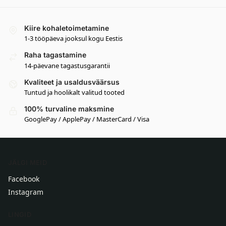
Kiire kohaletoimetamine
1-3 tööpäeva jooksul kogu Eestis
Raha tagastamine
14-päevane tagastusgarantii
Kvaliteet ja usaldusväärsus
Tuntud ja hoolikalt valitud tooted
100% turvaline maksmine
GooglePay / ApplePay / MasterCard / Visa
JÄLGI MEID
Facebook
Instagram
LINGID