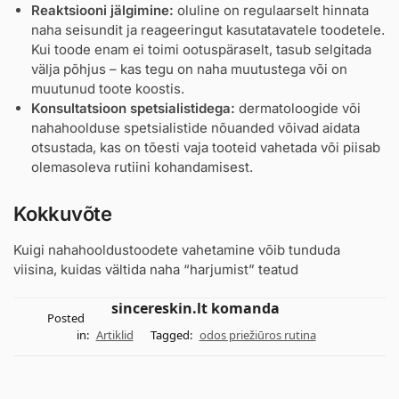
Reaktsiooni jälgimine:
oluline on regulaarselt hinnata
naha seisundit ja reageeringut kasutatavatele toodetele.
Kui toode enam ei toimi ootuspäraselt, tasub selgitada
välja põhjus – kas tegu on naha muutustega või on
muutunud toote koostis.
Konsultatsioon spetsialistidega:
dermatoloogide või
nahahoolduse spetsialistide nõuanded võivad aidata
otsustada, kas on tõesti vaja tooteid vahetada või piisab
olemasoleva rutiini kohandamisest.
Kokkuvõte
Kuigi nahahooldustoodete vahetamine võib tunduda
viisina, kuidas vältida naha “harjumist” teatud
sincereskin.lt komanda
Posted
in:
Artiklid
Tagged:
odos priežiūros rutina