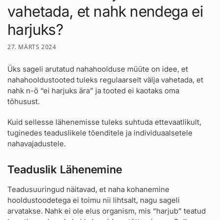
vahetada, et nahk nendega ei
harjuks?
27. MÄRTS 2024
Üks sageli arutatud nahahoolduse müüte on idee, et
nahahooldustooted tuleks regulaarselt välja vahetada, et
nahk n-ö “ei harjuks ära” ja tooted ei kaotaks oma
tõhusust.
Kuid sellesse lähenemisse tuleks suhtuda ettevaatlikult,
tuginedes teaduslikele tõenditele ja individuaalsetele
nahavajadustele.
Teaduslik Lähenemine
Teadusuuringud näitavad, et naha kohanemine
hooldustoodetega ei toimu nii lihtsalt, nagu sageli
arvatakse. Nahk ei ole elus organism, mis “harjub” teatud