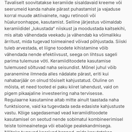
Tavaliselt soovitatakse keramiide sisaldavaid kreeme või
seerumeid kanda nahale pärast puhastamist ja vajaduse
korral muude aktiivainete, nagu retinooli või
hüaluroonhappe, kasutamist. Selline järjestus võimaldab
keramiididel „lukustada“ niiskust ja moodustada kaitsekihi,
mis aitab vähendada veekadu ja vähendab ka võimalikku
ärritust, mida tugevad toimeained võivad põhjustada. Siiski
tuleb arvestada, et liigne toodete kihistamine võib
vähendada nende efektiivsust, seega on lihtsus sageli
parima tulemuse võti. Keramiiditoodete kasutamise
tulemused sõltuvad naha seisundist. Mõnel juhul võib
paranemine ilmneda alles nädalate pärast, eriti kui
nahabarjäär on olnud tõsiselt kahjustatud. Oluline on
mõista, et need tooted ei paku kiiret lahendust, vaid on
pigem pikaajaline investeering naha tervisesse.
Regulaarne kasutamine aitab mitte ainult taastada naha
funktsioone, vaid ka tugevdada seda edasiste kahjustuste
vastu. Kõige sagedasemad vead keramiiditoodete
kasutamisel on seotud nende sobimatul kombineerimisel
teiste toimeainetega või ebaõige pealekandmisega.