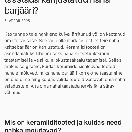
barjääri?
5. VEEBR 2025
Kas tunneb teie nahk end kuiva, ärritunud või on kaotanud
oma terve sära? See võib olla märk sellest, et teie naha
kaitsebarjäär on kahjustatud.
Keramiiditooted
on
asendamatuks lahenduseks naha kaitsefunktsiooni
taastamisel ja vajaliku niiskustasakaalu tagamisel. Selles
artiklis selgitame, kuidas keramiide sisaldavad tooted
nahale mõjuvad, miks naha barjääri korrektne taastamine
on ülioluline ning kuidas valida tooteid vastavalt oma naha
vajadustele. Aita oma nahal taastada tervislik ja särav
välimus!
Mis on keramiiditooted ja kuidas need
nahka mõjutavad?