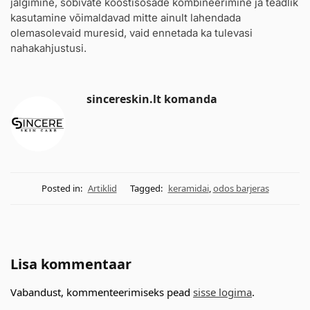
jälgimine, sobivate koostisosade kombineerimine ja teadlik
kasutamine võimaldavad mitte ainult lahendada
olemasolevaid muresid, vaid ennetada ka tulevasi
nahakahjustusi.
sincereskin.lt komanda
Posted in:
Artiklid
Tagged:
keramidai
,
odos barjeras
Lisa kommentaar
Vabandust, kommenteerimiseks pead
sisse logima
.