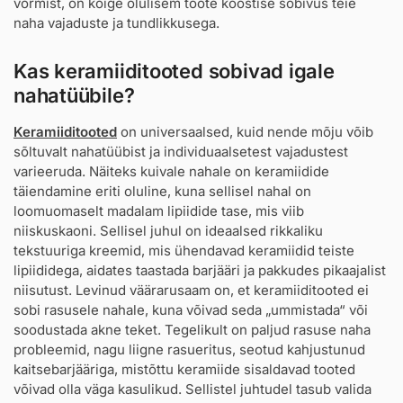
vormist, on kõige olulisem toote koostise sobivus teie
naha vajaduste ja tundlikkusega.
Kas keramiiditooted sobivad igale
nahatüübile?
Keramiiditooted
on universaalsed, kuid nende mõju võib
sõltuvalt nahatüübist ja individuaalsetest vajadustest
varieeruda. Näiteks kuivale nahale on keramiidide
täiendamine eriti oluline, kuna sellisel nahal on
loomuomaselt madalam lipiidide tase, mis viib
niiskuskaoni. Sellisel juhul on ideaalsed rikkaliku
tekstuuriga kreemid, mis ühendavad keramiidid teiste
lipiididega, aidates taastada barjääri ja pakkudes pikaajalist
niisutust. Levinud väärarusaam on, et keramiiditooted ei
sobi rasusele nahale, kuna võivad seda „ummistada“ või
soodustada akne teket. Tegelikult on paljud rasuse naha
probleemid, nagu liigne rasueritus, seotud kahjustunud
kaitsebarjääriga, mistõttu keramiide sisaldavad tooted
võivad olla väga kasulikud. Sellistel juhtudel tasub valida