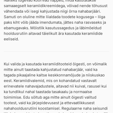
Näiteks tugevad koorivad happed, mida kasutatakse
samaaegselt keramiidikreemidega, võivad nende tõhusust
vähendada või isegi kahjustada niigi õrna nahabarjääri.
Samuti on oluline mitte liialdada toodete kogusega – liiga
paks kiht võib jääda imendumata, jättes naha rasvaseks ja
ebamugavaks. Mõistlik kasutussagedus ja läbimõeldud
hooldusrutiin aitavad täielikult ära kasutada keramiidide
eeliseid.
Kui valida ja kasutada keramiiditooteid õigesti, on võimalik
mitte ainult taastada kahjustatud nahabarjäär, vaid ka
tagada pikaajaline kaitse keskkonnamõjude ja niiskuskao
eest. Keramiidivalemid, mis on kohandatud vastavalt
erinevatele nahavajadustele, aitavad nii kuival, rasusel kui
ka tundlikul nahal taastada tasakaalu ja normaalse
toimimise. Edu sõltub aga mitte ainult õigesti valitud
tootest, vaid ka järjepidevusest ja ettevaatlikkusest
nahahooldusrutiini koostamisel. Regulaarne naha seisundi