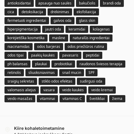
antioksidantai
apsauga nuo saulės
bakučiolis
brandi oda
cica
detoksikacija
drėkinimas
eksfoliaicija
fermetuoti ingredientai
galvos oda
glass skin
hiperpigmentacija
jautri oda
keramidai
kolagenas
korėjietiška kosmetika
masknė
naturalūs ingredientai
niacinamidas
odos barjeras
odos priežiūros rutina
odos tipai
paakių kaukės
pavasaris
peptidai
ph balansas
plaukai
probiotikai
raudonos šviesos terapija
retinolis
sliuoksniavimas
snail mucin
SPF
sraigių sekretas
stiklo odos efektas
sudirgusi oda
valomasis aliejus
vasara
veido kaukės
veido kremai
veido masažas
vitaminai
vitaminas C
šveitikliai
žiema
Kiire kohaletoimetamine