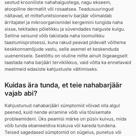
seotud krooniliste nahahaigustega, nagu ekseem,
atoopiline dermatiit või rosaatsea. Teadusuuringud
näitavad, et mittefunktsioneeriv barjäär võimaldab
ärritajatel ja mikroorganismidel kergemini tungida naha
sisse, tekitades põletikku ja süvendades haiguste kulgu.
Selline seisund võib takistada naha loomulikku
taastumisprotsessi, kuna rakud peavad pidevalt võitlema
keskkonnamõjude vastu, selle asemel et keskenduda
uuenemisele. Seetõttu on oluline mitte ainult õigeaegselt
taastada naha barjääri terviklikkus, vaid võtta ka ennetavaid
meetmeid edasiste kahjustuste vältimiseks.
Kuidas ära tunda, et teie nahabarjäär
vajab abi?
Kahjustunud nahabarjääri sümptomid võivad olla algul
peened, kuid nende eiramine võib viia tõsisemate
probleemideni. Üks peamisi märke on püsiv kuivus, mida
võib tunda ebameeldiva kiskuva või kareda tundena.
Teised sagedased sümptomid on sügelus, punetus või