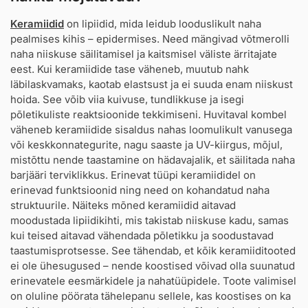
Keramiidid
on lipiidid, mida leidub looduslikult naha
pealmises kihis – epidermises. Need mängivad võtmerolli
naha niiskuse säilitamisel ja kaitsmisel väliste ärritajate
eest. Kui keramiidide tase väheneb, muutub nahk
läbilaskvamaks, kaotab elastsust ja ei suuda enam niiskust
hoida. See võib viia kuivuse, tundlikkuse ja isegi
põletikuliste reaktsioonide tekkimiseni. Huvitaval kombel
väheneb keramiidide sisaldus nahas loomulikult vanusega
või keskkonnategurite, nagu saaste ja UV-kiirgus, mõjul,
mistõttu nende taastamine on hädavajalik, et säilitada naha
barjääri terviklikkus. Erinevat tüüpi keramiididel on
erinevad funktsioonid ning need on kohandatud naha
struktuurile. Näiteks mõned keramiidid aitavad
moodustada lipiidikihti, mis takistab niiskuse kadu, samas
kui teised aitavad vähendada põletikku ja soodustavad
taastumisprotsesse. See tähendab, et kõik keramiiditooted
ei ole ühesugused – nende koostised võivad olla suunatud
erinevatele eesmärkidele ja nahatüüpidele. Toote valimisel
on oluline pöörata tähelepanu sellele, kas koostises on ka