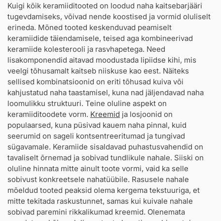
Kuigi kõik keramiiditooted on loodud naha kaitsebarjääri
tugevdamiseks, võivad nende koostised ja vormid oluliselt
erineda. Mõned tooted keskenduvad peamiselt
keramiidide täiendamisele, teised aga kombineerivad
keramiide kolesterooli ja rasvhapetega. Need
lisakomponendid aitavad moodustada lipiidse kihi, mis
veelgi tõhusamalt kaitseb niiskuse kao eest. Näiteks
sellised kombinatsioonid on eriti tõhusad kuiva või
kahjustatud naha taastamisel, kuna nad jäljendavad naha
loomulikku struktuuri. Teine oluline aspekt on
keramiiditoodete vorm.
Kreemid
ja losjoonid on
populaarsed, kuna püsivad kauem naha pinnal, kuid
seerumid on sageli kontsentreeritumad ja tungivad
sügavamale. Keramiide sisaldavad puhastusvahendid on
tavaliselt õrnemad ja sobivad tundlikule nahale. Siiski on
oluline hinnata mitte ainult toote vormi, vaid ka selle
sobivust konkreetsele nahatüübile. Rasusele nahale
mõeldud tooted peaksid olema kergema tekstuuriga, et
mitte tekitada raskustunnet, samas kui kuivale nahale
sobivad paremini rikkalikumad kreemid. Olenemata