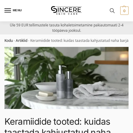
MENU
0
Üle 59 EUR tellimustele tasuta kohaletoimetamine pakiautomaati 2-4
tööpäeva jooksul.
Kodu
-
Artiklid
-
Keramiidide tooted: kuidas taastada kahjustatud naha barjääri
Keramiidide tooted: kuidas
taastada kahjustatud naha