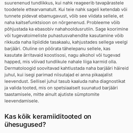
suurenenud tundlikkus, kui nahk reageerib tavapärastele
toodetele ettearvamatult. Kui teie nahk sageli ketendab või
tunnete pidevat ebamugavust, võib see viidata sellele, et
naha kaitsefunktsioon on nõrgenenud. Probleeme võib
põhjustada ka ebasobiv nahahooldusrutiin. Sage koorimine
või tugevatoimeliste puhastusvahendite kasutamine võib
rikkuda naha lipiidide tasakaalu, kahjustades sellega veelgi
barjääri. Oluline on pöörata tähelepanu sellele, kas
kasutate ärritavaid koostisosi, nagu alkohol või tugevad
happed, mis võivad tundlikule nahale liiga karmid olla.
Dermatoloogid soovitavad kahtlustada naha barjääri häireid
juhul, kui isegi parimad niisutajad ei anna pikaajalist
leevendust. Sellisel juhul tasub kaaluda naha diagnostikat
ja valida tooted, mis on spetsiaalselt suunatud barjääri
taastamisele, mitte ainult ajutiste sümptomite
leevendamisele.
Kas kõik keramiiditooted on
ühesugused?