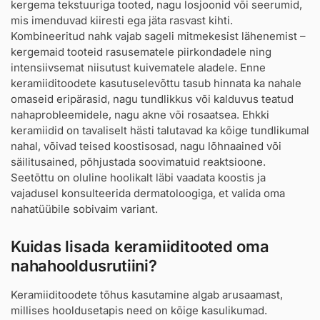
kergema tekstuuriga tooted, nagu losjoonid või seerumid,
mis imenduvad kiiresti ega jäta rasvast kihti.
Kombineeritud nahk vajab sageli mitmekesist lähenemist –
kergemaid tooteid rasusematele piirkondadele ning
intensiivsemat niisutust kuivematele aladele. Enne
keramiiditoodete kasutuselevõttu tasub hinnata ka nahale
omaseid eripärasid, nagu tundlikkus või kalduvus teatud
nahaprobleemidele, nagu akne või rosaatsea. Ehkki
keramiidid on tavaliselt hästi talutavad ka kõige tundlikumal
nahal, võivad teised koostisosad, nagu lõhnaained või
säilitusained, põhjustada soovimatuid reaktsioone.
Seetõttu on oluline hoolikalt läbi vaadata koostis ja
vajadusel konsulteerida dermatoloogiga, et valida oma
nahatüübile sobivaim variant.
Kuidas lisada keramiiditooted oma
nahahooldusrutiini?
Keramiiditoodete tõhus kasutamine algab arusaamast,
millises hooldusetapis need on kõige kasulikumad.