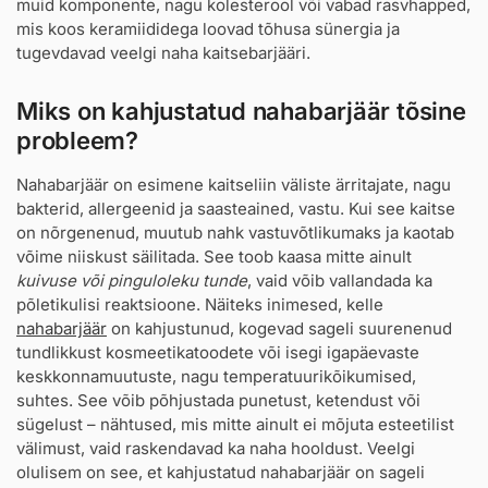
muid komponente, nagu kolesterool või vabad rasvhapped,
mis koos keramiididega loovad tõhusa sünergia ja
tugevdavad veelgi naha kaitsebarjääri.
Miks on kahjustatud nahabarjäär tõsine
probleem?
Nahabarjäär on esimene kaitseliin väliste ärritajate, nagu
bakterid, allergeenid ja saasteained, vastu. Kui see kaitse
on nõrgenenud, muutub nahk vastuvõtlikumaks ja kaotab
võime niiskust säilitada. See toob kaasa mitte ainult
kuivuse või pinguloleku tunde
, vaid võib vallandada ka
põletikulisi reaktsioone. Näiteks inimesed, kelle
nahabarjäär
on kahjustunud, kogevad sageli suurenenud
tundlikkust kosmeetikatoodete või isegi igapäevaste
keskkonnamuutuste, nagu temperatuurikõikumised,
suhtes. See võib põhjustada punetust, ketendust või
sügelust – nähtused, mis mitte ainult ei mõjuta esteetilist
välimust, vaid raskendavad ka naha hooldust. Veelgi
olulisem on see, et kahjustatud nahabarjäär on sageli