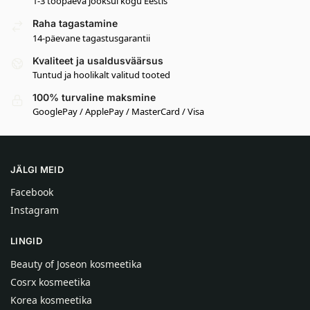
1-3 tööpäeva jooksul kogu Eestis
Raha tagastamine
14-päevane tagastusgarantii
Kvaliteet ja usaldusväärsus
Tuntud ja hoolikalt valitud tooted
100% turvaline maksmine
GooglePay / ApplePay / MasterCard / Visa
JÄLGI MEID
Facebook
Instagram
LINGID
Beauty of Joseon kosmeetika
Cosrx kosmeetika
Korea kosmeetika