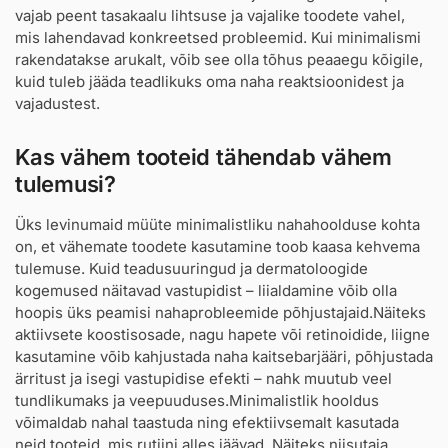
vajab peent tasakaalu lihtsuse ja vajalike toodete vahel,
mis lahendavad konkreetsed probleemid. Kui minimalismi
rakendatakse arukalt, võib see olla tõhus peaaegu kõigile,
kuid tuleb jääda teadlikuks oma naha reaktsioonidest ja
vajadustest.
Kas vähem tooteid tähendab vähem
tulemusi?
Üks levinumaid müüte minimalistliku nahahoolduse kohta
on, et vähemate toodete kasutamine toob kaasa kehvema
tulemuse. Kuid teadusuuringud ja dermatoloogide
kogemused näitavad vastupidist – liialdamine võib olla
hoopis üks peamisi nahaprobleemide põhjustajaid.Näiteks
aktiivsete koostisosade, nagu hapete või retinoidide, liigne
kasutamine võib kahjustada naha kaitsebarjääri, põhjustada
ärritust ja isegi vastupidise efekti – nahk muutub veel
tundlikumaks ja veepuuduses.Minimalistlik hooldus
võimaldab nahal taastuda ning efektiivsemalt kasutada
neid tooteid, mis rutiini alles jäävad. Näiteks niisutaja