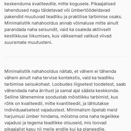
keskenduma
kvaliteedile
, mitte kogusele. Pikaajalised
lahendused nagu täidetavad või ümbertöödeldavad
pakendid muutuvad teadliku ja praktilise tarbimise osaks.
Minimalistlik nahahooldus annab võimaluse mitte ainult
parandada naha seisundit, vaid ka osaleda aktiivselt
kestlikkuse liikumises, kus väiksemad valikud viivad
suuremate muutusteni.
Minimalistlik nahahooldus näitab, et vähem ei tähenda
vähem ainult naha tervise kontekstis, vaid ka teadliku
tarbimise seisukohast. Loobudes liigsetest toodetest, saab
vähendada naha ärritust ja samal ajal säästa keskkonda.
Selline lähenemine soodustab mõistlikku tarbimist, kus
rõhk on kvaliteedil, mitte kvantiteedil, ja lähtutakse
individuaalsetest vajadustest. Minimalism õpetab meid
harjumusi ümber hindama, mõistma oma naha tegelikke
vajadusi ja tegema teadlikke otsuseid, mis toovad
pikaajalist kasu nii meile endile kui ka planeedile.