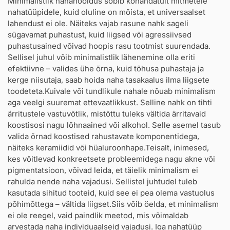
Minimalistlik nahahooldus sobib kohandatult mitmetele
nahatüüpidele, kuid oluline on mõista, et universaalset
lahendust ei ole. Näiteks vajab rasune nahk sageli
sügavamat puhastust, kuid liigsed või agressiivsed
puhastusained võivad hoopis rasu tootmist suurendada.
Sellisel juhul võib minimalistlik lähenemine olla eriti
efektiivne – valides ühe õrna, kuid tõhusa puhastaja ja
kerge niisutaja, saab hoida naha tasakaalus ilma liigsete
toodeteta.Kuivale või tundlikule nahale nõuab minimalism
aga veelgi suuremat ettevaatlikkust. Selline nahk on tihti
ärritustele vastuvõtlik, mistõttu tuleks vältida ärritavaid
koostisosi nagu lõhnaained või alkohol. Selle asemel tasub
valida õrnad koostised rahustavate komponentidega,
näiteks keramiidid või hüaluroonhape.Teisalt, inimesed,
kes võitlevad konkreetsete probleemidega nagu akne või
pigmentatsioon, võivad leida, et täielik minimalism ei
rahulda nende naha vajadusi. Sellistel juhtudel tuleb
kasutada sihitud tooteid, kuid see ei pea olema vastuolus
põhimõttega – vältida liigset.Siis võib öelda, et minimalism
ei ole reegel, vaid paindlik meetod, mis võimaldab
arvestada naha individuaalseid vajadusi. Iga nahatüüp