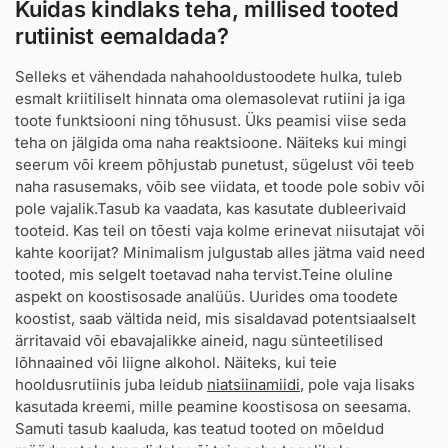
Kuidas kindlaks teha, millised tooted
rutiinist eemaldada?
Selleks et vähendada nahahooldustoodete hulka, tuleb
esmalt kriitiliselt hinnata oma olemasolevat rutiini ja iga
toote funktsiooni ning tõhusust. Üks peamisi viise seda
teha on jälgida oma naha reaktsioone. Näiteks kui mingi
seerum või kreem põhjustab punetust, sügelust või teeb
naha rasusemaks, võib see viidata, et toode pole sobiv või
pole vajalik.Tasub ka vaadata, kas kasutate dubleerivaid
tooteid. Kas teil on tõesti vaja kolme erinevat niisutajat või
kahte koorijat? Minimalism julgustab alles jätma vaid need
tooted, mis selgelt toetavad naha tervist.Teine oluline
aspekt on koostisosade analüüs. Uurides oma toodete
koostist, saab vältida neid, mis sisaldavad potentsiaalselt
ärritavaid või ebavajalikke aineid, nagu sünteetilised
lõhnaained või liigne alkohol. Näiteks, kui teie
hooldusrutiinis juba leidub
niatsiinamiidi
, pole vaja lisaks
kasutada kreemi, mille peamine koostisosa on seesama.
Samuti tasub kaaluda, kas teatud tooted on mõeldud