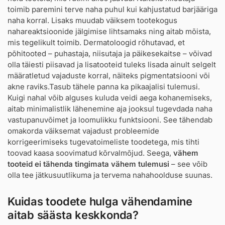
toimib paremini terve naha puhul kui kahjustatud barjääriga
naha korral. Lisaks muudab väiksem tootekogus
nahareaktsioonide jälgimise lihtsamaks ning aitab mõista,
mis tegelikult toimib. Dermatoloogid rõhutavad, et
põhitooted – puhastaja, niisutaja ja päikesekaitse – võivad
olla täiesti piisavad ja lisatooteid tuleks lisada ainult selgelt
määratletud vajaduste korral, näiteks pigmentatsiooni või
akne raviks.Tasub tähele panna ka pikaajalisi tulemusi.
Kuigi nahal võib alguses kuluda veidi aega kohanemiseks,
aitab minimalistlik lähenemine aja jooksul tugevdada naha
vastupanuvõimet ja loomulikku funktsiooni. See tähendab
omakorda väiksemat vajadust probleemide
korrigeerimiseks tugevatoimeliste toodetega, mis tihti
toovad kaasa soovimatud kõrvalmõjud. Seega,
vähem
tooteid ei tähenda tingimata vähem tulemusi
– see võib
olla tee jätkusuutlikuma ja tervema nahahoolduse suunas.
Kuidas toodete hulga vähendamine
aitab säästa keskkonda?