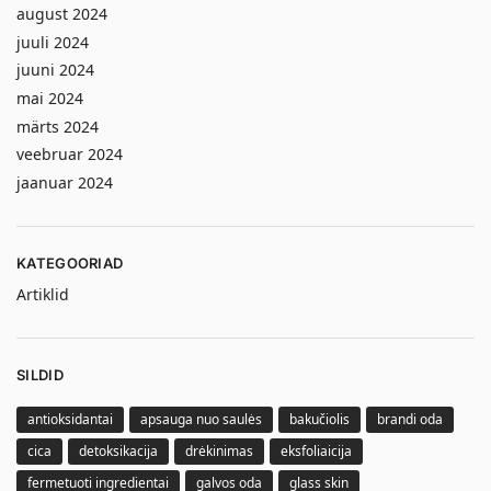
august 2024
juuli 2024
juuni 2024
mai 2024
märts 2024
veebruar 2024
jaanuar 2024
KATEGOORIAD
Artiklid
SILDID
antioksidantai
apsauga nuo saulės
bakučiolis
brandi oda
cica
detoksikacija
drėkinimas
eksfoliaicija
fermetuoti ingredientai
galvos oda
glass skin