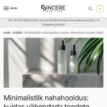
MENU
0
Üle 59 EUR tellimustele tasuta kohaletoimetamine pakiautomaati 2-4
tööpäeva jooksul.
Kodu
-
Artiklid
-
Minimalistlik nahahooldus: kuidas vähendada toodete hulka?
Minimalistlik nahahooldus:
kuidas vähendada toodete