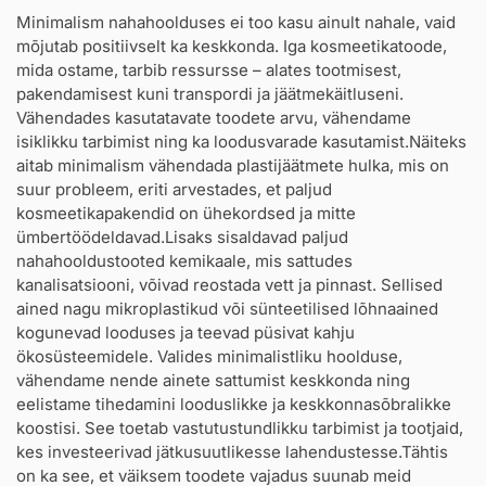
Minimalism nahahoolduses ei too kasu ainult nahale, vaid
mõjutab positiivselt ka keskkonda. Iga kosmeetikatoode,
mida ostame, tarbib ressursse – alates tootmisest,
pakendamisest kuni transpordi ja jäätmekäitluseni.
Vähendades kasutatavate toodete arvu, vähendame
isiklikku tarbimist ning ka loodusvarade kasutamist.Näiteks
aitab minimalism vähendada plastijäätmete hulka, mis on
suur probleem, eriti arvestades, et paljud
kosmeetikapakendid on ühekordsed ja mitte
ümbertöödeldavad.Lisaks sisaldavad paljud
nahahooldustooted kemikaale, mis sattudes
kanalisatsiooni, võivad reostada vett ja pinnast. Sellised
ained nagu mikroplastikud või sünteetilised lõhnaained
kogunevad looduses ja teevad püsivat kahju
ökosüsteemidele. Valides minimalistliku hoolduse,
vähendame nende ainete sattumist keskkonda ning
eelistame tihedamini looduslikke ja keskkonnasõbralikke
koostisi. See toetab vastutustundlikku tarbimist ja tootjaid,
kes investeerivad jätkusuutlikesse lahendustesse.Tähtis
on ka see, et väiksem toodete vajadus suunab meid