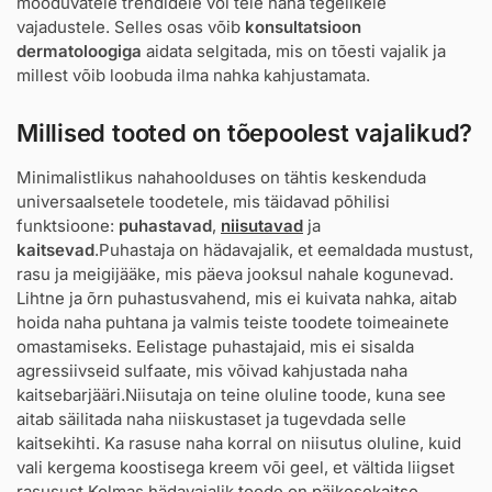
mööduvatele trendidele või teie naha tegelikele
vajadustele. Selles osas võib
konsultatsioon
dermatoloogiga
aidata selgitada, mis on tõesti vajalik ja
millest võib loobuda ilma nahka kahjustamata.
Millised tooted on tõepoolest vajalikud?
Minimalistlikus nahahoolduses on tähtis keskenduda
universaalsetele toodetele, mis täidavad põhilisi
funktsioone:
puhastavad
,
niisutavad
ja
kaitsevad
.Puhastaja on hädavajalik, et eemaldada mustust,
rasu ja meigijääke, mis päeva jooksul nahale kogunevad.
Lihtne ja õrn puhastusvahend, mis ei kuivata nahka, aitab
hoida naha puhtana ja valmis teiste toodete toimeainete
omastamiseks. Eelistage puhastajaid, mis ei sisalda
agressiivseid sulfaate, mis võivad kahjustada naha
kaitsebarjääri.Niisutaja on teine oluline toode, kuna see
aitab säilitada naha niiskustaset ja tugevdada selle
kaitsekihti. Ka rasuse naha korral on niisutus oluline, kuid
vali kergema koostisega kreem või geel, et vältida liigset
rasusust.Kolmas hädavajalik toode on
päikesekaitse
.