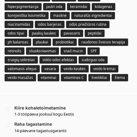
hiperpigmentacija
jautri oda
keramidai
kolagenas
korėjietiška kosmetika
masknė
naturalūs ingredientai
niacinamidas
odos barjeras
odos priežiūros rutina
odos tipai
paakių kaukės
pavasaris
peptidai
ph balansas
plaukai
probiotikai
raudonos šviesos terapija
retinolis
sliuoksniavimas
snail mucin
SPF
sraigių sekretas
stiklo odos efektas
sudirgusi oda
valomasis aliejus
vasara
veido kaukės
veido kremai
veido masažas
vitaminai
vitaminas C
šveitikliai
žiema
Kiire kohaletoimetamine
1-3 tööpäeva jooksul kogu Eestis
Raha tagastamine
14-päevane tagastusgarantii