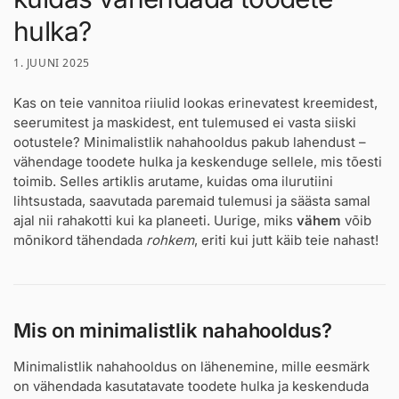
hulka?
1. JUUNI 2025
Kas on teie vannitoa riiulid lookas erinevatest kreemidest,
seerumitest ja maskidest, ent tulemused ei vasta siiski
ootustele? Minimalistlik nahahooldus pakub lahendust –
vähendage toodete hulka ja keskenduge sellele, mis tõesti
toimib. Selles artiklis arutame, kuidas oma ilurutiini
lihtsustada, saavutada paremaid tulemusi ja säästa samal
ajal nii rahakotti kui ka planeeti. Uurige, miks
vähem
võib
mõnikord tähendada
rohkem
, eriti kui jutt käib teie nahast!
Mis on minimalistlik nahahooldus?
Minimalistlik nahahooldus on lähenemine, mille eesmärk
on vähendada kasutatavate toodete hulka ja keskenduda