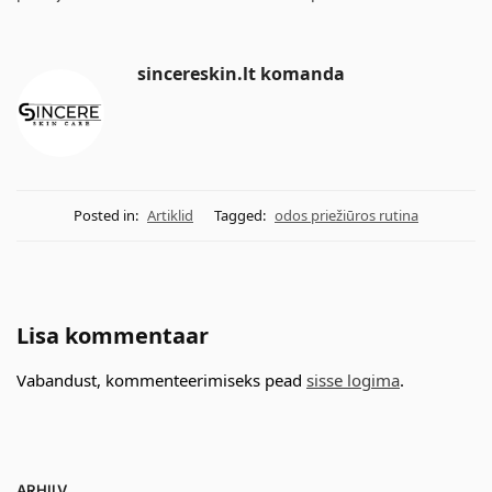
sincereskin.lt komanda
Posted in:
Artiklid
Tagged:
odos priežiūros rutina
Lisa kommentaar
Vabandust, kommenteerimiseks pead
sisse logima
.
ARHIIV