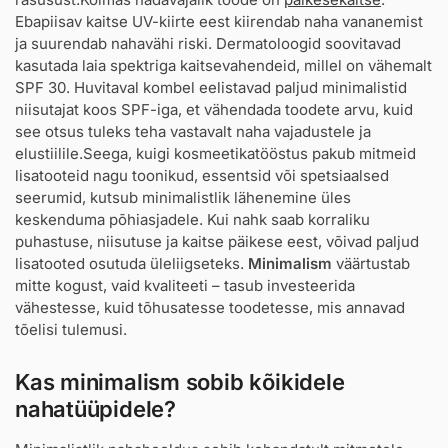
Ebapiisav kaitse UV-kiirte eest kiirendab naha vananemist
ja suurendab nahavähi riski. Dermatoloogid soovitavad
kasutada laia spektriga kaitsevahendeid, millel on vähemalt
SPF 30. Huvitaval kombel eelistavad paljud minimalistid
niisutajat koos SPF-iga, et vähendada toodete arvu, kuid
see otsus tuleks teha vastavalt naha vajadustele ja
elustiilile.Seega, kuigi kosmeetikatööstus pakub mitmeid
lisatooteid nagu toonikud, essentsid või spetsiaalsed
seerumid, kutsub minimalistlik lähenemine üles
keskenduma põhiasjadele. Kui nahk saab korraliku
puhastuse, niisutuse ja kaitse päikese eest, võivad paljud
lisatooted osutuda üleliigseteks.
Minimalism
väärtustab
mitte kogust, vaid kvaliteeti – tasub investeerida
vähestesse, kuid tõhusatesse toodetesse, mis annavad
tõelisi tulemusi.
Kas minimalism sobib kõikidele
nahatüüpidele?