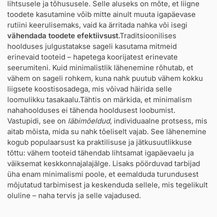
lihtsusele ja tõhususele. Selle aluseks on mõte, et liigne
toodete kasutamine võib mitte ainult muuta igapäevase
rutiini keerulisemaks, vaid ka ärritada nahka või isegi
vähendada toodete efektiivsust
.Traditsioonilises
hoolduses julgustatakse sageli kasutama mitmeid
erinevaid tooteid – hapetega koorijatest erinevate
seerumiteni. Kuid minimalistlik lähenemine rõhutab, et
vähem on sageli rohkem, kuna nahk puutub vähem kokku
liigsete koostisosadega, mis võivad häirida selle
loomulikku tasakaalu.Tähtis on märkida, et minimalism
nahahoolduses ei tähenda hooldusest loobumist.
Vastupidi, see on
läbimõeldud
, individuaalne protsess, mis
aitab mõista, mida su nahk tõeliselt vajab. See lähenemine
kogub populaarsust ka praktilisuse ja jätkusuutlikkuse
tõttu: vähem tooteid tähendab lihtsamat igapäevaelu ja
väiksemat keskkonnajalajälge. Lisaks pöörduvad tarbijad
üha enam minimalismi poole, et eemalduda turundusest
mõjutatud tarbimisest ja keskenduda sellele, mis tegelikult
oluline – naha tervis ja selle vajadused.