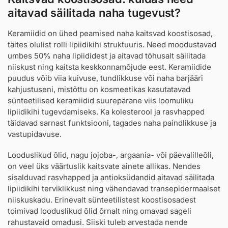
aitavad säilitada naha tugevust?
Keramiidid on ühed peamised naha kaitsvad koostisosad,
täites olulist rolli lipiidikihi struktuuris. Need moodustavad
umbes 50% naha lipiididest ja aitavad tõhusalt säilitada
niiskust ning kaitsta keskkonnamõjude eest. Keramiidide
puudus võib viia kuivuse, tundlikkuse või naha barjääri
kahjustuseni, mistõttu on kosmeetikas kasutatavad
sünteetilised keramiidid suurepärane viis loomuliku
lipiidikihi tugevdamiseks. Ka kolesterool ja rasvhapped
täidavad sarnast funktsiooni, tagades naha paindlikkuse ja
vastupidavuse.
Looduslikud õlid, nagu jojoba-, argaania- või päevalilleõli,
on veel üks väärtuslik kaitsvate ainete allikas. Nendes
sisalduvad rasvhapped ja antioksüdandid aitavad säilitada
lipiidikihi terviklikkust ning vähendavad transepidermaalset
niiskuskadu. Erinevalt sünteetilistest koostisosadest
toimivad looduslikud õlid õrnalt ning omavad sageli
rahustavaid omadusi. Siiski tuleb arvestada nende