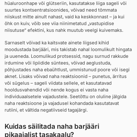
hüaluroonhape või glütseriin, kasutatakse liiga sageli või
suurtes kontsentratsioonides, võivad need tõmmata
niiskust mitte ainult nahast, vaid ka keskkonnast – ja kui
õhk on kuiv, võib see viia niinimetatud „vastupidise
niisutuse“ efektini, kus nahk muutub veelgi kuivemaks.
Sarnaselt võivad ka kaitsvate ainete liigsed kihid
moodustada barjääri, mis takistab nahal loomulikult hingata
ja uueneda. Loomulikud protsessid, nagu surnud rakkude
irdumine või lipiidide süntees, võivad aeglustuda,
põhjustades naha ebaühtlust, ummistunud poore või isegi
aknet. Lisaks võivad naha reaktsioonid – punetus, ärritus
või sügelus – sageli viidata sellele, et kasutatavad
hooldusvahendid või nende kogus ei vasta naha
individuaalsetele vajadustele. Seetõttu on oluline jälgida
naha reaktsioone ja vajadusel kohandada kasutatavat
rutiini, et vältida negatiivseid tagajärgi.
Kuidas säilitada naha barjääri
pikaajalist tasakaalu?