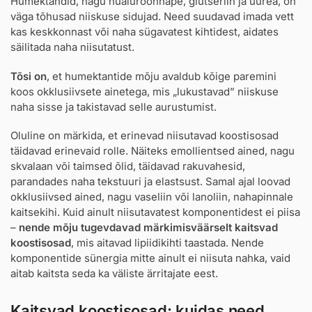
Humektandid, nagu hüaluroonhape, glütseriin ja uurea, on
väga tõhusad niiskuse sidujad. Need suudavad imada vett
kas keskkonnast või naha sügavatest kihtidest, aidates
säilitada naha niisutatust.
Tõsi on
, et humektantide mõju avaldub kõige paremini
koos okklusiivsete ainetega, mis „lukustavad” niiskuse
naha sisse ja takistavad selle aurustumist.
Oluline on märkida, et erinevad niisutavad koostisosad
täidavad erinevaid rolle. Näiteks emollientsed ained, nagu
skvalaan või taimsed õlid, täidavad rakuvahesid,
parandades naha tekstuuri ja elastsust. Samal ajal loovad
okklusiivsed ained, nagu vaseliin või lanoliin, nahapinnale
kaitsekihi. Kuid ainult niisutavatest komponentidest ei piisa
–
nende mõju tugevdavad märkimisväärselt kaitsvad
koostisosad
, mis aitavad lipiidikihti taastada. Nende
komponentide sünergia mitte ainult ei niisuta nahka, vaid
aitab kaitsta seda ka väliste ärritajate eest.
Kaitsvad koostisosad: kuidas need