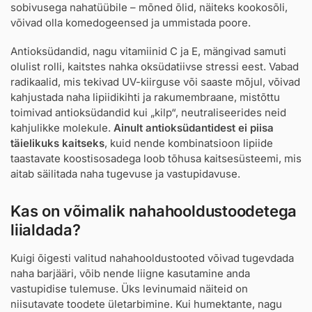
sobivusega nahatüübile – mõned õlid, näiteks kookosõli,
võivad olla komedogeensed ja ummistada poore.
Antioksüdandid, nagu vitamiinid C ja E, mängivad samuti
olulist rolli, kaitstes nahka oksüdatiivse stressi eest. Vabad
radikaalid, mis tekivad UV-kiirguse või saaste mõjul, võivad
kahjustada naha lipiidikihti ja rakumembraane, mistõttu
toimivad antioksüdandid kui „kilp“, neutraliseerides neid
kahjulikke molekule.
Ainult antioksüdantidest ei piisa
täielikuks kaitseks
, kuid nende kombinatsioon lipiide
taastavate koostisosadega loob tõhusa kaitsesüsteemi, mis
aitab säilitada naha tugevuse ja vastupidavuse.
Kas on võimalik nahahooldustoodetega
liialdada?
Kuigi õigesti valitud nahahooldustooted võivad tugevdada
naha barjääri, võib nende liigne kasutamine anda
vastupidise tulemuse. Üks levinumaid näiteid on
niisutavate toodete ületarbimine. Kui humektante, nagu