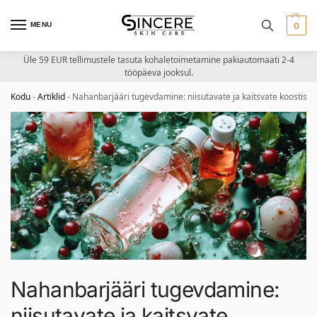
MENU
0
Üle 59 EUR tellimustele tasuta kohaletoimetamine pakiautomaati 2-4
tööpäeva jooksul.
Kodu
-
Artiklid
-
Nahanbarjääri tugevdamine: niisutavate ja kaitsvate koostiso
Nahanbarjääri tugevdamine:
niisutavate ja kaitsvate