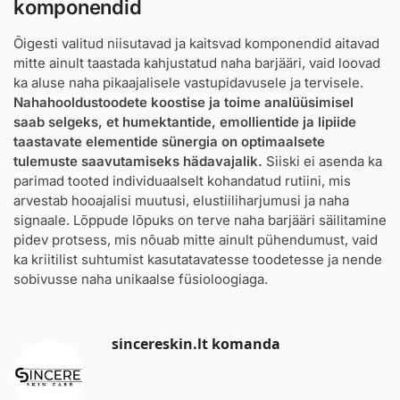
komponendid
Õigesti valitud niisutavad ja kaitsvad komponendid aitavad
mitte ainult taastada kahjustatud naha barjääri, vaid loovad
ka aluse naha pikaajalisele vastupidavusele ja tervisele.
Nahahooldustoodete koostise ja toime analüüsimisel
saab selgeks, et humektantide, emollientide ja lipiide
taastavate elementide sünergia on optimaalsete
tulemuste saavutamiseks hädavajalik.
Siiski ei asenda ka
parimad tooted individuaalselt kohandatud rutiini, mis
arvestab hooajalisi muutusi, elustiiliharjumusi ja naha
signaale. Lõppude lõpuks on terve naha barjääri säilitamine
pidev protsess, mis nõuab mitte ainult pühendumust, vaid
ka kriitilist suhtumist kasutatavatesse toodetesse ja nende
sobivusse naha unikaalse füsioloogiaga.
sincereskin.lt komanda