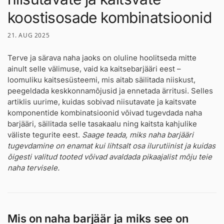
koostisosade kombinatsioonid
21. AUG 2025
Terve ja särava naha jaoks on oluline hoolitseda mitte
ainult selle välimuse, vaid ka kaitsebarjääri eest –
loomuliku kaitsesüsteemi, mis aitab säilitada niiskust,
peegeldada keskkonnamõjusid ja ennetada ärritusi. Selles
artiklis uurime, kuidas sobivad niisutavate ja kaitsvate
komponentide kombinatsioonid võivad tugevdada naha
barjääri, säilitada selle tasakaalu ning kaitsta kahjulike
väliste tegurite eest.
Saage teada, miks naha barjääri
tugevdamine on enamat kui lihtsalt osa ilurutiinist ja kuidas
õigesti valitud tooted võivad avaldada pikaajalist mõju teie
naha tervisele.
Mis on naha barjäär ja miks see on