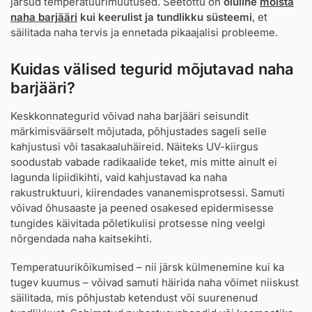
järsud temperatuurimuutused. Seetõttu on
oluline
mõista
naha barjääri
kui keerulist ja tundlikku süsteemi
, et
säilitada naha tervis ja ennetada pikaajalisi probleeme.
Kuidas välised tegurid mõjutavad naha
barjääri?
Keskkonnategurid võivad naha barjääri seisundit
märkimisväärselt mõjutada, põhjustades sageli selle
kahjustusi või tasakaaluhäireid. Näiteks UV-kiirgus
soodustab vabade radikaalide teket, mis mitte ainult ei
lagunda lipiidikihti, vaid kahjustavad ka naha
rakustruktuuri, kiirendades vananemisprotsessi. Samuti
võivad õhusaaste ja peened osakesed epidermisesse
tungides käivitada põletikulisi protsesse ning veelgi
nõrgendada naha kaitsekihti.
Temperatuurikõikumised – nii järsk külmenemine kui ka
tugev kuumus – võivad samuti häirida naha võimet niiskust
säilitada, mis põhjustab ketendust või suurenenud