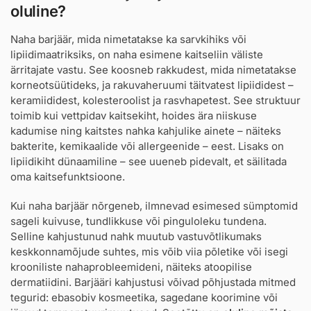
oluline?
Naha barjäär, mida nimetatakse ka sarvkihiks või
lipiidimaatriksiks, on naha esimene kaitseliin väliste
ärritajate vastu. See koosneb rakkudest, mida nimetatakse
korneotsüütideks, ja rakuvaheruumi täitvatest lipiididest –
keramiididest, kolesteroolist ja rasvhapetest. See struktuur
toimib kui vettpidav kaitsekiht, hoides ära niiskuse
kadumise ning kaitstes nahka kahjulike ainete – näiteks
bakterite, kemikaalide või allergeenide – eest. Lisaks on
lipiidikiht dünaamiline – see uueneb pidevalt, et säilitada
oma kaitsefunktsioone.
Kui naha barjäär nõrgeneb, ilmnevad esimesed sümptomid
sageli kuivuse, tundlikkuse või pinguloleku tundena.
Selline kahjustunud nahk muutub vastuvõtlikumaks
keskkonnamõjude suhtes, mis võib viia põletike või isegi
krooniliste nahaprobleemideni, näiteks atoopilise
dermatiidini. Barjääri kahjustusi võivad põhjustada mitmed
tegurid: ebasobiv kosmeetika, sagedane koorimine või