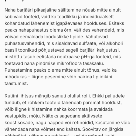
Naha barjääri pikaajaline säilitamine nõuab mitte ainult
sobivaid tooteid, vaid ka teadlikku ja individuaalselt
kohandatud lähenemist igapäevases hoolduses. Esiteks
peaks nahapuhastus olema õrn, vältides vahendeid, mis
võivad eemaldada looduslikke lipiide. Vahutavad
puhastusvahendid, mis sisaldavad sulfaate, või alkoholi
baasil toonikud põhjustavad sageli barjääri kahjustusi,
mistõttu tasub eelistada neutraalse pH-ga tooteid, mis
toetavad naha pindmise mikrofloora tasakaalu.
Puhastamine peaks olema mitte ainult tõhus, vaid ka
mõõdukas – liigne pesemine võib häirida lipiidikihi
taastumist.
Rutiini lihtsus mängib samuti olulist rolli. Ehkki paljudele
tundub, et rohkem tooteid tähendab paremat hooldust,
võib liigne kihistamine nahka koormata ja avaldada
vastupidist mõju. Näiteks sagedane aktiivsete
koostisosade, nagu happed või retinoidid, kasutamine võib
vähendada naha võimet end kaitsta. Soovitav on järgida
põhimõtet „vähem on rohkem“ – valida mõned, kuid