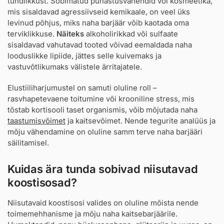
tundlikkust. Sobimatud puhastusvahendid või kosmeetika,
mis sisaldavad agressiivseid kemikaale, on veel üks
levinud põhjus, miks naha barjäär võib kaotada oma
terviklikkuse.
Näiteks
alkoholirikkad või sulfaate
sisaldavad vahutavad tooted võivad eemaldada naha
looduslikke lipiide, jättes selle kuivemaks ja
vastuvõtlikumaks välistele ärritajatele.
Elustiiliharjumustel on samuti oluline roll –
rasvhapetevaene toitumine või krooniline stress, mis
tõstab kortisooli taset organismis, võib mõjutada naha
taastumisvõimet
ja kaitsevõimet. Nende tegurite analüüs ja
mõju vähendamine on oluline samm terve naha barjääri
säilitamisel.
Kuidas ära tunda sobivad niisutavad
koostisosad?
Niisutavaid koostisosi valides on oluline mõista nende
toimemehhanisme ja mõju naha kaitsebarjäärile.