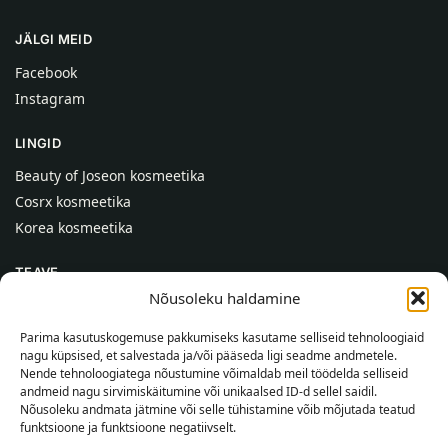
JÄLGI MEID
Facebook
Instagram
LINGID
Beauty of Joseon kosmeetika
Cosrx kosmeetika
Korea kosmeetika
TEAVE
Nõusoleku haldamine
Meist
Kontaktid
Parima kasutuskogemuse pakkumiseks kasutame selliseid tehnoloogiaid
nagu küpsised, et salvestada ja/või pääseda ligi seadme andmetele.
Abi
Nende tehnoloogiatega nõustumine võimaldab meil töödelda selliseid
andmeid nagu sirvimiskäitumine või unikaalsed ID-d sellel saidil.
TEAVE OSTJALE
Nõusoleku andmata jätmine või selle tühistamine võib mõjutada teatud
funktsioone ja funktsioone negatiivselt.
Tarnetingimused