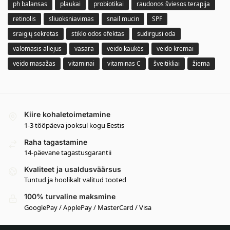
ph balansas
plaukai
probiotikai
raudonos šviesos terapija
retinolis
sliuoksniavimas
snail mucin
SPF
sraigių sekretas
stiklo odos efektas
sudirgusi oda
valomasis aliejus
vasara
veido kaukės
veido kremai
veido masažas
vitaminai
vitaminas C
šveitikliai
žiema
Kiire kohaletoimetamine
1-3 tööpäeva jooksul kogu Eestis
Raha tagastamine
14-päevane tagastusgarantii
Kvaliteet ja usaldusväärsus
Tuntud ja hoolikalt valitud tooted
100% turvaline maksmine
GooglePay / ApplePay / MasterCard / Visa