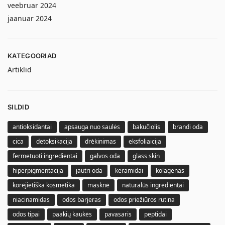
veebruar 2024
jaanuar 2024
KATEGOORIAD
Artiklid
SILDID
antioksidantai
apsauga nuo saulės
bakučiolis
brandi oda
cica
detoksikacija
drėkinimas
eksfoliaicija
fermetuoti ingredientai
galvos oda
glass skin
hiperpigmentacija
jautri oda
keramidai
kolagenas
korėjietiška kosmetika
masknė
naturalūs ingredientai
niacinamidas
odos barjeras
odos priežiūros rutina
odos tipai
paakių kaukės
pavasaris
peptidai