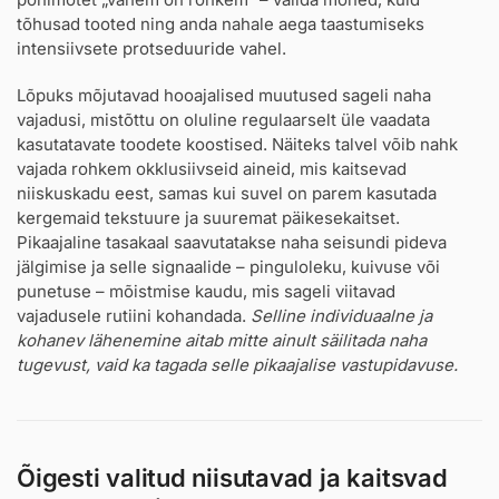
tõhusad tooted ning anda nahale aega taastumiseks
intensiivsete protseduuride vahel.
Lõpuks mõjutavad hooajalised muutused sageli naha
vajadusi, mistõttu on oluline regulaarselt üle vaadata
kasutatavate toodete koostised. Näiteks talvel võib nahk
vajada rohkem okklusiivseid aineid, mis kaitsevad
niiskuskadu eest, samas kui suvel on parem kasutada
kergemaid tekstuure ja suuremat päikesekaitset.
Pikaajaline tasakaal saavutatakse naha seisundi pideva
jälgimise ja selle signaalide – pinguloleku, kuivuse või
punetuse – mõistmise kaudu, mis sageli viitavad
vajadusele rutiini kohandada.
Selline individuaalne ja
kohanev lähenemine aitab mitte ainult säilitada naha
tugevust, vaid ka tagada selle pikaajalise vastupidavuse.
Õigesti valitud niisutavad ja kaitsvad