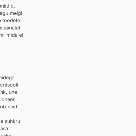
miidid,
nagu meigi
e toodete
meainetel
m, mida ei
emidega
rtisooli
ahk, une
ioneer,
rib neid
ke suhkru
aasa
 raske