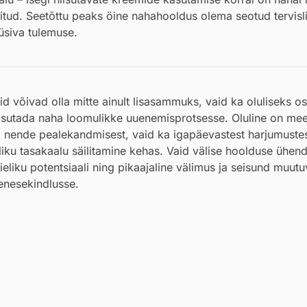
ritud. Seetõttu peaks öine nahahooldus olema seotud tervisl
üsiva tulemuse.
d võivad olla mitte ainult lisasammuks, vaid ka oluliseks o
kasutada naha loomulikke uuenemisprotsesse. Oluline on mee
või nende pealekandmisest, vaid ka igapäevastest harjumuste
eliku tasakaalu säilitamine kehas. Vaid välise hoolduse ühen
eliku potentsiaali ning pikaajaline välimus ja seisund muut
 enesekindlusse.