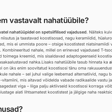
em vastavalt nahatüübile?
vatel nahatüüpidel on spetsiifilised vajadused
. Näiteks kui
e niisutus ja taastavad koostisosad, nagu keramiidid, hüalu
, mis ei ummista poore – otsige koostistest niatsinamiidi 
st. Kombineeritud nahale, millel on erinevad vajadused T-tsoo
ud toimega kreemid, mis sisaldavad adaptogeenseid koostis
tasakaalustavad nahka.Lisaks nahatüübile tasub hinnata ka
a
ol on üks enim soovitatud koostisosi tänu oma rakuuuendus
ikule nahale – sel juhul valige leebemad alternatiivid, nagu 
-vitamiini, mis aitavad võidelda vabade radikaalide vastu ja
agedast viga – liiga palju aktiivseid koostisosi korraga võib
ustage alati lihtsamatest koostistest ja jälgige naha reaktsi
õhusad?