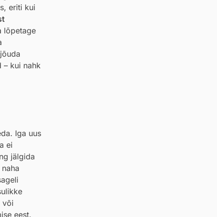
 eriti kui
st
a lõpetage
a
 jõuda
 – kui nahk
da. Iga uus
a ei
ng jälgida
a naha
sageli
sulikke
 või
ise eest.