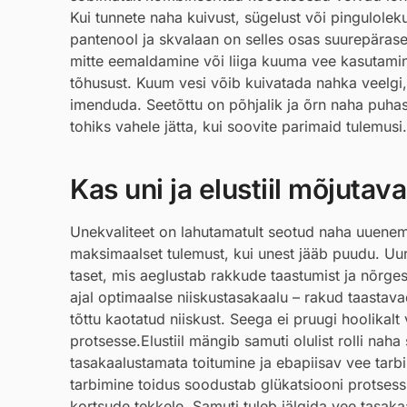
Kui tunnete naha kuivust, sügelust või pingulolek
pantenool ja skvalaan on selles osas suurepärased
mitte eemaldamine või liiga kuuma vee kasutamin
tõhusust. Kuum vesi võib kuivatada nahka veelgi
imenduda. Seetõttu on põhjalik ja õrn naha puh
tohiks vahele jätta, kui soovite parimaid tulemusi.
Kas uni ja elustiil mõjuta
Unekvaliteet on lahutamatult seotud naha uuenem
maksimaalset tulemust, kui unest jääb puudu. Uu
taset, mis aeglustab rakkude taastumist ja nõrge
ajal optimaalse niiskustasakaalu – rakud taastav
tõttu kaotatud niiskust. Seega ei pruugi hoolikal
protsesse.Elustiil mängib samuti olulist rolli nah
tasakaalustamata toitumine ja ebapiisav vee tar
tarbimine toidus soodustab glükatsiooni protsessi
kortsude tekkele. Samuti tuleb jälgida vee tasaka