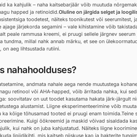
vaid ka kahjulik – naha kaitsebarjäär võib muutuda nõrgemaks,
nagu happed ja retinoidid.
Oluline on järgida selget ja loogili
istentsiga toodetest, näiteks toonikutest või seerumitest, j
 ajage järjekorda segamini – vale kihistamine võib takistad
alt peale rammusa kreemi, ei pruugi sellele järgnev seerum
a tundma, millal nahk annab märku, et see on ülekoormatud
n aeg lihtsustada rutiini.
ses nahahoolduses?
 katsetamine, andmata nahale aega nende muutustega kohane
i nagu retinool või AHA-happed, võib ärritada nahka, kui sed
ega: soovitatav on uut toodet kasutama hakata järk-järgult ni
setustega alustamist. Liigne eksperimenteerimine võib muut
ttu ka kõige tõhusamad tooted ei pruugi enam toimida.Teine 
noreerimine. Kuigi öökreemid ja maskid võivad sisaldada ka
lik, kui nahk on juba kahjustatud. Näiteks liigne koorimine
da lipiidikihti, mis kaitseb niiskuse kao ja bakterite tungim