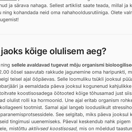
ud ja särava nahaga. Sellest artiklist saate teada, millal ja 
u ning kohandada neid oma nahahooldusrutiiniga. Olete val
ugemist!
jaoks kõige olulisem aeg?
i ning
sellele avaldavad tugevat mõju organismi bioloogilis
–2.00 öösel saavutab rakkude jagunemine oma haripunkti, m
lgi teisel ajal ööpäevas. Selle loomuliku tsükli jooksul pü
barjääri ja eemaldada päeva jooksul kogunenud kahjulikke 
 toitvate koostisosadega öötooted kõige tõhusamad just siis
d olulist rolli ka hormoonid. Une ajal eritab organism roh
ollageeni tootmist. Samal ajal langeb looduslikult stressih
 paranemisprotsessidele. See selgitab, miks päeva jooksul 
guseid tingimusi uuenemiseks. Päeval keskendub nahk pigem 
ele, mistõttu
aktiivsed koostisosad
, mis on mõeldud taastum