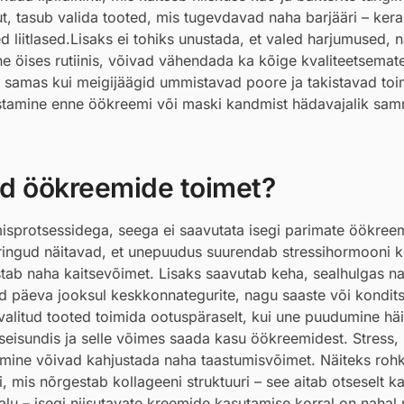
ut, tasub valida tooted, mis tugevdavad naha barjääri – kera
 liitlased.Lisaks ei tohiks unustada, et valed harjumused, 
e öises rutiinis, võivad vähendada ka kõige kvaliteetsemat
, samas kui meigijäägid ummistavad poore ja takistavad toi
astamine enne öökreemi või maski kandmist hädavajalik sam
vad öökreemide toimet?
isprotsessidega, seega ei saavutata isegi parimate öökre
ringud näitavad, et unepuudus suurendab stressihormooni ko
stab naha kaitsevõimet. Lisaks saavutab keha, sealhulgas n
ad päeva jooksul keskkonnategurite, nagu saaste või kondits
t valitud tooted toimida ootuspäraselt, kui une puudumine häi
a seisundis ja selle võimes saada kasu öökreemidest. Stress,
bimine võivad kahjustada naha taastumisvõimet. Näiteks roh
, mis nõrgestab kollageeni struktuuri – see aitab otseselt k
alu – isegi niisutavate kreemide kasutamise korral on nahal