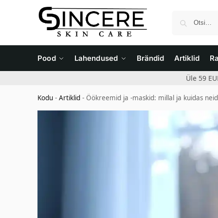
Pood
Lahendused
Brändid
Artiklid
R
Üle 59 EU
Kodu
-
Artiklid
-
Öökreemid ja -maskid: millal ja kuidas ne