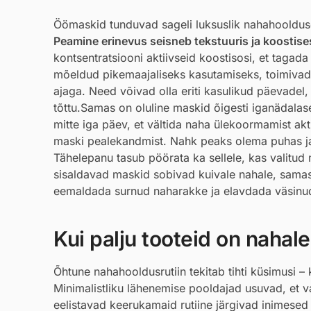
Öömaskid tunduvad sageli luksuslik nahahooldus
Peamine erinevus seisneb tekstuuris ja koostise
kontsentratsiooni aktiivseid koostisosi, et tagada
mõeldud pikemaajaliseks kasutamiseks, toimivad ö
ajaga. Need võivad olla eriti kasulikud päevadel
tõttu.Samas on oluline maskid õigesti iganädalas
mitte iga päev, et vältida naha ülekoormamist ak
maski pealekandmist. Nahk peaks olema puhas ja 
Tähelepanu tasub pöörata ka sellele, kas valitud
sisaldavad maskid sobivad kuivale nahale, samas
eemaldada surnud naharakke ja elavdada väsinu
Kui palju tooteid on naha
Õhtune nahahooldusrutiin tekitab tihti küsimusi – 
Minimalistliku lähenemise pooldajad usuvad, et 
eelistavad keerukamaid rutiine järgivad inimesed sa