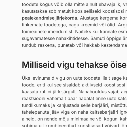
toodete kogus võib olla mitte ainult ebavajalik, 
kasutatakse sobimatult koos selliseid koostisosi 
pealekandmise järjekorda
. Alustage kergema kons
tihkemate toodetega, nagu kreemid või õlid. Ärge
toimeainete imendumist. Näiteks kui kannate esm
sügavamatesse nahakihtidesse. Samuti õppige är
tundub raskena, punetab või hakkab kestendama, o
Milliseid vigu tehakse öi
Üks levinumaid vigu on uute toodete liialt sage
toode, eriti kui see sisaldab aktiivseid koostisos
kaasata rutiini järk-järgult. Nahahooldus vajab a
reaktsiooni vähemalt paar nädalat enne uute kat
tundlikumaks ja kahjustada selle barjääri, mistõ
tähelepanuta jääv viga on naha kaitsebarjääri ig
aineid, on nende mõju minimaalne või koguni kahju
sobimatult kombineeritud koostisosad võivad lõhku