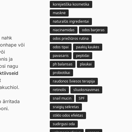
korėjietiška kosmetika
masknė
naturalūs ingredientai
niacinamidas
odos barjeras
v nahk
odos priežiūros rutina
roonhape või
odos tipai
paakių kaukės
või
pavasaris
peptidai
nis ja
ph balansas
plaukai
osi nagu
ktiivseid
probiotikai
t
raudonos šviesos terapija
bakuchiol.
retinolis
sliuoksniavimas
snail mucin
SPF
 ärritada
sraigių sekretas
ooni.
stiklo odos efektas
sudirgusi oda