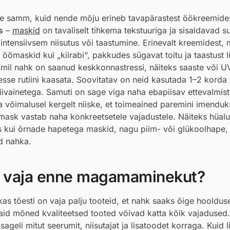
e samm, kuid nende mõju erineb tavapärastest öökreemides
s
–
maskid
on tavaliselt tihkema tekstuuriga ja sisaldavad 
 intensiivsem niisutus või taastumine. Erinevalt kreemidest, 
ömaskid kui „kiirabi“, pakkudes sügavat toitu ja taastust 
, mil nahk on saanud keskkonnastressi, näiteks saaste või U
esse rutiini kaasata. Soovitatav on neid kasutada 1–2 korda
tiivainetega. Samuti on sage viga naha ebapiisav ettevalmis
võimalusel kergelt niiske, et toimeained paremini imenduk
 mask vastab naha konkreetsetele vajadustele. Näiteks hüal
 kui õrnade hapetega maskid, nagu piim- või glükoolhape,
d nahka.
le vaja enne magamaminekut?
kas tõesti on vaja palju tooteid, et nahk saaks õige hooldus
vaid mõned kvaliteetsed tooted võivad katta kõik vajaduse
geli mitut seerumit, niisutajat ja lisatoodet korraga. Kuid l