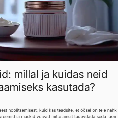
: millal ja kuidas neid
aamiseks kasutada?
st hoolitsemisest, kuid kas teadsite, et öösel on teie nahk
kreemid
ja maskid võivad mitte ainult tugevdada seda loom