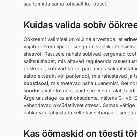
saa toimida sama tõhusalt kui öösel.
Kuidas valida sobiv öökre
Öökreemi valimisel on oluline arvestada, et
erine
vajab rohkem lipiide, seega on vajalik intensiivn
sheavõi. Rasusele nahale sobivad kergemad tooted
salitsüülhapet, mis aitavad reguleerida rasueritu
põskedel, sobivad kõige paremini tasakaalustat
aaloe ekstrakt või pantenool, mis rahustavad ja 
koostisosi
, mis toetavad naha uuenemist. Retino
soodustavale toimele, kuid see ei sobi alati tundl
Ärge unustage ka antioksüdante, näiteks C- või E
vähendavad oksüdatiivset stressi. Samas vältige s
nahka või kahjustada selle kaitsebarjääri, seega al
Kas öömaskid on tõesti t