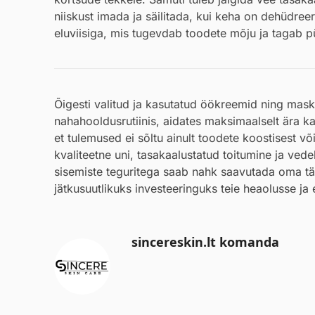
niiskust imada ja säilitada, kui keha on dehüdree
eluviisiga, mis tugevdab toodete mõju ja tagab p
Õigesti valitud ja kasutatud öökreemid ning maski
nahahooldusrutiinis, aidates maksimaalselt ära 
et tulemused ei sõltu ainult toodete koostisest 
kvaliteetne uni, tasakaalustatud toitumine ja ved
sisemiste teguritega saab nahk saavutada oma täi
jätkusuutlikuks investeeringuks teie heaolusse ja
sincereskin.lt komanda