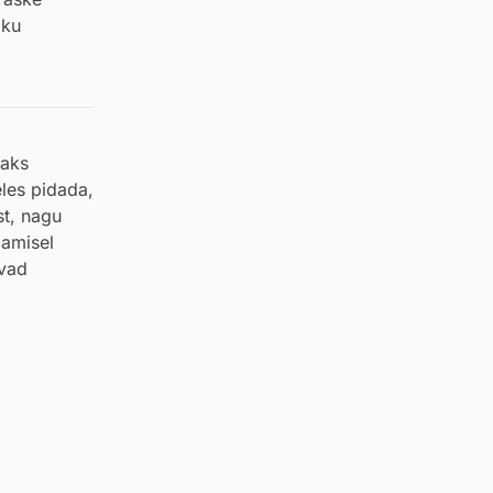
iku
saks
les pidada,
st, nagu
damisel
uvad