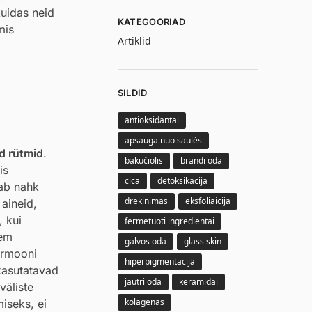
kuidas neid
KATEGOORIAD
mis
Artiklid
SILDID
antioksidantai
apsauga nuo saulės
ed rütmid
.
bakučiolis
brandi oda
is
cica
detoksikacija
üab nahk
drėkinimas
eksfoliaicija
aineid,
, kui
fermetuoti ingredientai
kem
galvos oda
glass skin
ormooni
hiperpigmentacija
kasutatavad
jautri oda
keramidai
väliste
kolagenas
iseks, ei