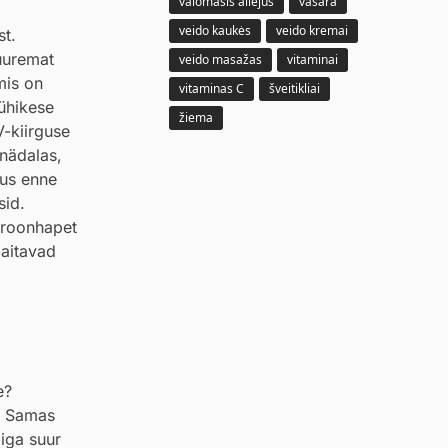
valomasis aliejus
vasara
veido kaukės
veido kremai
t.
suuremat
veido masažas
vitaminai
mis on
vitaminas C
šveitikliai
lühikese
žiema
V-kiirguse
 nädalas,
tus enne
sid.
uroonhapet
 aitavad
e?
d. Samas
iiga suur