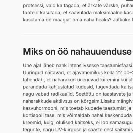
protsessi, vaid ka tagada, et ärkate värske, puhan
tooteid kasutada, et saavutada maksimaalne kas
kasutama öö maagiat oma naha heaks? Jätkake l
Miks on öö nahauuenduse 
Une ajal läheb nahk intensiivsesse taastumisfaas
Uuringud näitavad, et ajavahemikus kella 22.00
tähendab, et naharakud uuenevad kiiremini kui ühe
parandada kahjustatud kudesid, tugevdada kaitse
nagu vabad radikaalid. Seetõttu on taastavate ja
naharakkude aktiivsus on kõrgeim.Lisaks mängiva
kasvuhormooni, mis toetab kudede taastumist ja k
kortisooli tase, mis võimaldab nahal keskenduda
kreemid, kuigi olulised kaitseks, ei loo samasu
tegurite, nagu UV-kiirguse ja saaste eest kaitsmis