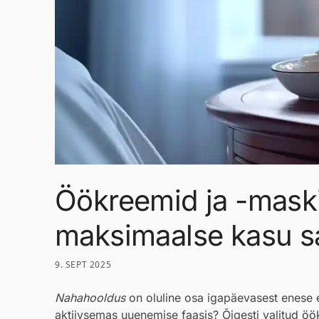
Öökreemid ja -maskid
maksimaalse kasu s
9. SEPT 2025
Nahahooldus
on oluline osa igapäevasest enese ee
aktiivsemas uuenemise faasis? Õigesti valitud
öö